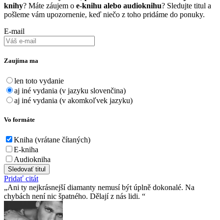
knihy
? Máte záujem o
e-knihu alebo audioknihu
? Sledujte titul a
pošleme vám upozornenie, keď niečo z toho pridáme do ponuky.
E-mail
Zaujíma ma
len toto vydanie
aj iné vydania (v jazyku slovenčina)
aj iné vydania (v akomkoľvek jazyku)
Vo formáte
Kniha (vrátane čítaných)
E-kniha
Audiokniha
Sledovať titul
Pridať citát
Ani ty nejkrásnejší diamanty nemusí být úplně dokonalé. Na
chybách není nic špatného. Dělají z nás lidi.