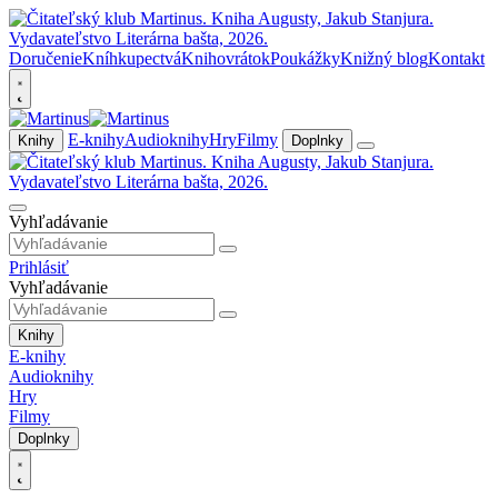
Doručenie
Kníhkupectvá
Knihovrátok
Poukážky
Knižný blog
Kontakt
E-knihy
Audioknihy
Hry
Filmy
Knihy
Doplnky
Vyhľadávanie
Prihlásiť
Vyhľadávanie
Knihy
E-knihy
Audioknihy
Hry
Filmy
Doplnky