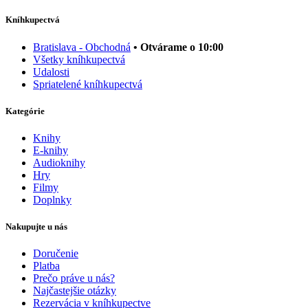
Kníhkupectvá
Bratislava - Obchodná
• Otvárame o 10:00
Všetky kníhkupectvá
Udalosti
Spriatelené kníhkupectvá
Kategórie
Knihy
E-knihy
Audioknihy
Hry
Filmy
Doplnky
Nakupujte u nás
Doručenie
Platba
Prečo práve u nás?
Najčastejšie otázky
Rezervácia v kníhkupectve