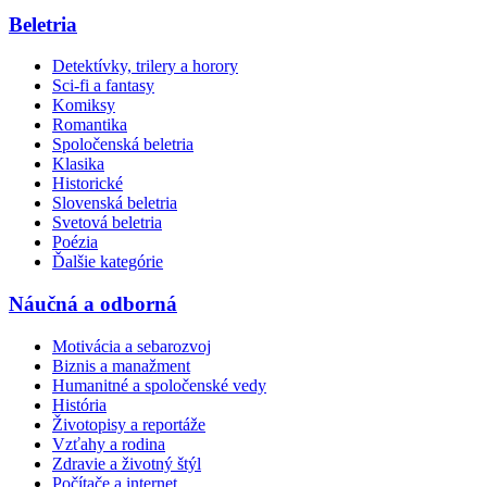
Beletria
Detektívky, trilery a horory
Sci-fi a fantasy
Komiksy
Romantika
Spoločenská beletria
Klasika
Historické
Slovenská beletria
Svetová beletria
Poézia
Ďalšie kategórie
Náučná a odborná
Motivácia a sebarozvoj
Biznis a manažment
Humanitné a spoločenské vedy
História
Životopisy a reportáže
Vzťahy a rodina
Zdravie a životný štýl
Počítače a internet