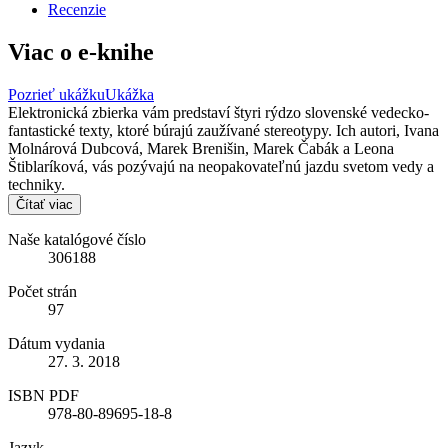
Recenzie
Viac o e-knihe
Pozrieť ukážku
Ukážka
Elektronická zbierka vám predstaví štyri rýdzo slovenské vedecko-
fantastické texty, ktoré búrajú zaužívané stereotypy. Ich autori, Ivana
Molnárová Dubcová, Marek Brenišin, Marek Čabák a Leona
Štiblaríková, vás pozývajú na neopakovateľnú jazdu svetom vedy a
techniky.
Čítať viac
Naše katalógové číslo
306188
Počet strán
97
Dátum vydania
27. 3. 2018
ISBN PDF
978-80-89695-18-8
Jazyk