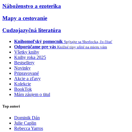
Náboženstvo a ezoterika
Mapy a cestovanie
Cudzojazyčná literatúra
Knihomoľský pomocník
Spýtajte sa Sherlocka, čo čítať
Odporúčame pre vás
Knižné tipy ušité na mieru vám
Všetky knihy
Knihy roka 2025
Bestsellery
Novinky
Pripravované
Akcie a zľavy
Kolekcie
BookTok
Mám záujem o titul
Top autori
Dominik Dán
Julie Caplin
Rebecca Yarros