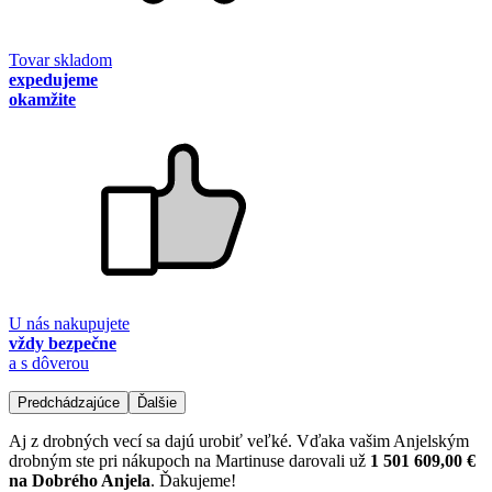
Tovar skladom
expedujeme
okamžite
U nás nakupujete
vždy bezpečne
a s dôverou
Predchádzajúce
Ďalšie
Aj z drobných vecí sa dajú urobiť veľké. Vďaka vašim Anjelským
drobným ste pri nákupoch na Martinuse darovali už
1 501 609,00 €
na Dobrého Anjela
. Ďakujeme!