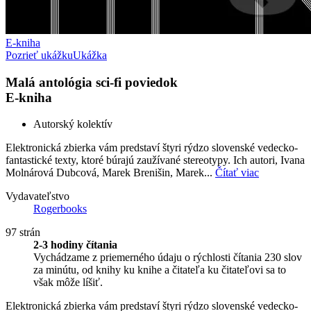
E-kniha
Pozrieť ukážku
Ukážka
Malá antológia sci-fi poviedok
E-kniha
Autorský kolektív
Elektronická zbierka vám predstaví štyri rýdzo slovenské vedecko-
fantastické texty, ktoré búrajú zaužívané stereotypy. Ich autori, Ivana
Molnárová Dubcová, Marek Brenišin, Marek...
Čítať viac
Vydavateľstvo
Rogerbooks
97 strán
2-3 hodiny čítania
Vychádzame z priemerného údaju o rýchlosti čítania 230 slov
za minútu, od knihy ku knihe a čitateľa ku čitateľovi sa to
však môže líšiť.
Elektronická zbierka vám predstaví štyri rýdzo slovenské vedecko-