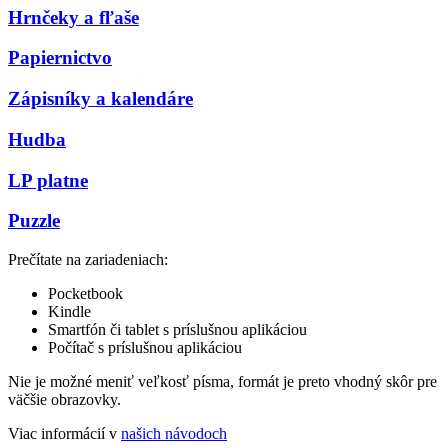
Hrnčeky a fľaše
Papiernictvo
Zápisníky a kalendáre
Hudba
LP platne
Puzzle
Prečítate na zariadeniach:
Pocketbook
Kindle
Smartfón či tablet s príslušnou aplikáciou
Počítač s príslušnou aplikáciou
Nie je možné meniť veľkosť písma, formát je preto vhodný skôr pre
väčšie obrazovky.
Viac informácií v
našich návodoch