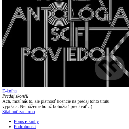
E-kniha
Predaj skončil
Ach, mrzí nás to, ale platnosť licencie na predaj tohto titulu
vypršala. Nemôžeme ho už bohužiaľ predávať :-(
Stiahnuť zadarmo
Popis e-knihy
Podrobnosti