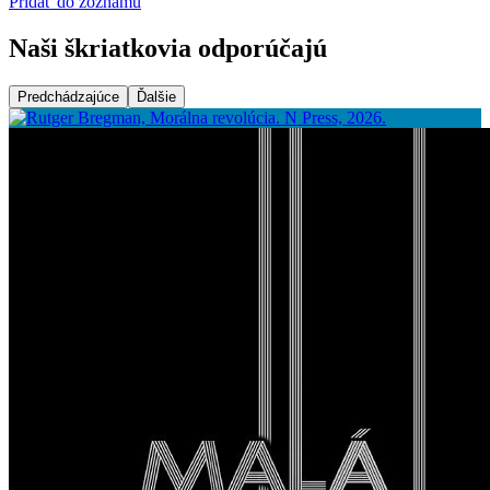
Pridať do zoznamu
Naši škriatkovia odporúčajú
Predchádzajúce
Ďalšie