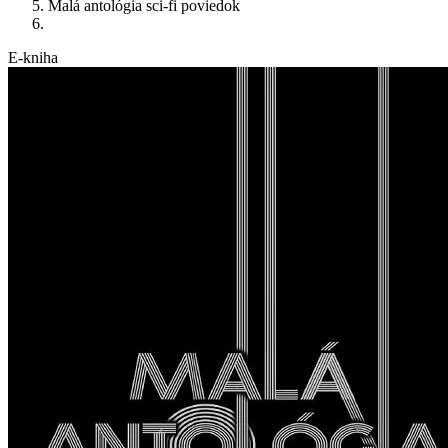
Malá antológia sci-fi poviedok
E-kniha