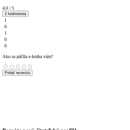
4,0
/ 5
2 hodnotenia
1
0
1
0
0
Ako sa páčila e-kniha vám?
Pridať recenziu