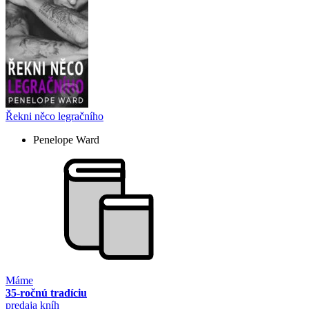
Řekni něco legračního
Penelope Ward
Máme
35-ročnú tradíciu
predaja kníh