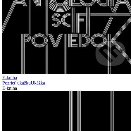
E-kniha
Pozrieť ukážku
Ukážka
E-kniha