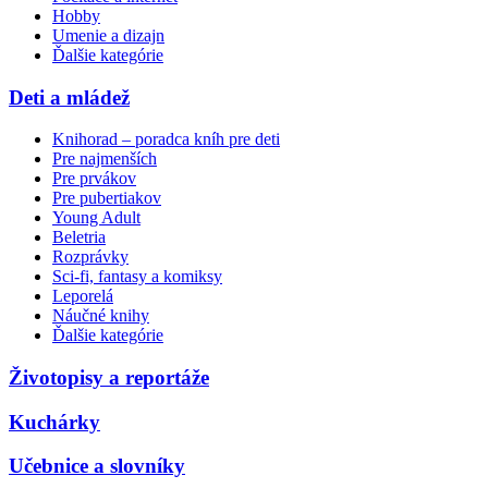
Hobby
Umenie a dizajn
Ďalšie kategórie
Deti a mládež
Knihorad – poradca kníh pre deti
Pre najmenších
Pre prvákov
Pre pubertiakov
Young Adult
Beletria
Rozprávky
Sci-fi, fantasy a komiksy
Leporelá
Náučné knihy
Ďalšie kategórie
Životopisy a reportáže
Kuchárky
Učebnice a slovníky