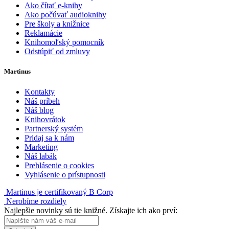
Ako čítať e-knihy
Ako počúvať audioknihy
Pre školy a knižnice
Reklamácie
Knihomoľský pomocník
Odstúpiť od zmluvy
Martinus
Kontakty
Náš príbeh
Náš blog
Knihovrátok
Partnerský systém
Pridaj sa k nám
Marketing
Náš labák
Prehlásenie o cookies
Vyhlásenie o prístupnosti
Martinus je certifikovaný B Corp
Nerobíme rozdiely
Najlepšie novinky sú tie knižné. Získajte ich ako prví: