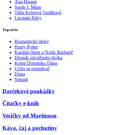
Ana Huang
Sarah J. Maas
Táňa Keleová Vasilková
Lucinda Riley
Top série
Romantické úteky
Harry Potter
Kapitán Stein a Notár Barbarič
Denník odvážneho bojka
Krimi Dominika Dána
Učím sa rozprávať
Duna
Smradi
Darčekové poukážky
Čítačky e-kníh
Vecičky od Martinusu
Káva, čaj a pochutiny