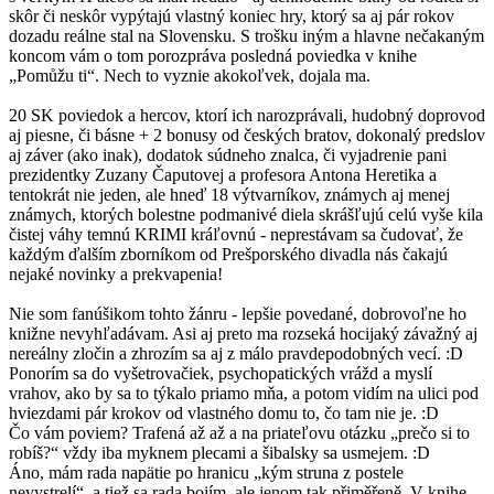
skôr či neskôr vypýtajú vlastný koniec hry, ktorý sa aj pár rokov
dozadu reálne stal na Slovensku. S trošku iným a hlavne nečakaným
koncom vám o tom porozpráva posledná poviedka v knihe
„Pomůžu ti“. Nech to vyznie akokoľvek, dojala ma.
20 SK poviedok a hercov, ktorí ich narozprávali, hudobný doprovod
aj piesne, či básne + 2 bonusy od českých bratov, dokonalý predslov
aj záver (ako inak), dodatok súdneho znalca, či vyjadrenie pani
prezidentky Zuzany Čaputovej a profesora Antona Heretika a
tentokrát nie jeden, ale hneď 18 výtvarníkov, známych aj menej
známych, ktorých bolestne podmanivé diela skrášľujú celú vyše kila
čistej váhy temnú KRIMI kráľovnú - neprestávam sa čudovať, že
každým ďalším zborníkom od Prešporského divadla nás čakajú
nejaké novinky a prekvapenia!
Nie som fanúšikom tohto žánru - lepšie povedané, dobrovoľne ho
knižne nevyhľadávam. Asi aj preto ma rozseká hocijaký závažný aj
nereálny zločin a zhrozím sa aj z málo pravdepodobných vecí. :D
Ponorím sa do vyšetrovačiek, psychopatických vrážd a myslí
vrahov, ako by sa to týkalo priamo mňa, a potom vidím na ulici pod
hviezdami pár krokov od vlastného domu to, čo tam nie je. :D
Čo vám poviem? Trafená až až a na priateľovu otázku „prečo si to
robíš?“ vždy iba myknem plecami a šibalsky sa usmejem. :D
Áno, mám rada napätie po hranicu „kým struna z postele
nevystrelí“, a tiež sa rada bojím, ale jenom tak přiměřeně. V knihe