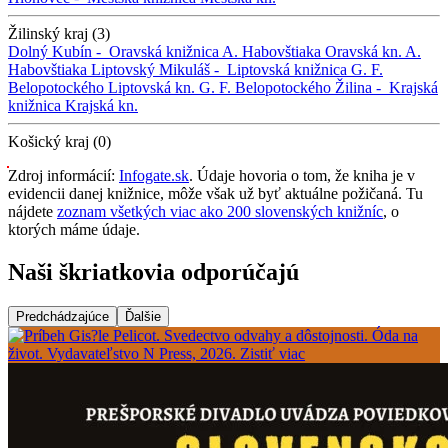
Žilinský kraj (3)
Dolný Kubín -
Oravská knižnica A. Habovštiaka
Oravská kn. A.
Habovštiaka
Liptovský Mikuláš -
Liptovská knižnica G. F.
Belopotockého
Liptovská kn. G. F. Belopotockého
Žilina -
Krajská
knižnica
Krajská kn.
Košický kraj (0)
Zdroj informácií:
Infogate.sk
. Údaje hovoria o tom, že kniha je v
evidencii danej knižnice, môže však už byť aktuálne požičaná. Tu
nájdete
zoznam všetkých viac ako 200 slovenských knižníc
, o
ktorých máme údaje.
Naši škriatkovia odporúčajú
Predchádzajúce
Ďalšie