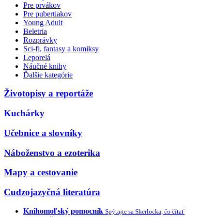
Pre prvákov
Pre pubertiakov
Young Adult
Beletria
Rozprávky
Sci-fi, fantasy a komiksy
Leporelá
Náučné knihy
Ďalšie kategórie
Životopisy a reportáže
Kuchárky
Učebnice a slovníky
Náboženstvo a ezoterika
Mapy a cestovanie
Cudzojazyčná literatúra
Knihomoľský pomocník
Spýtajte sa Sherlocka, čo čítať