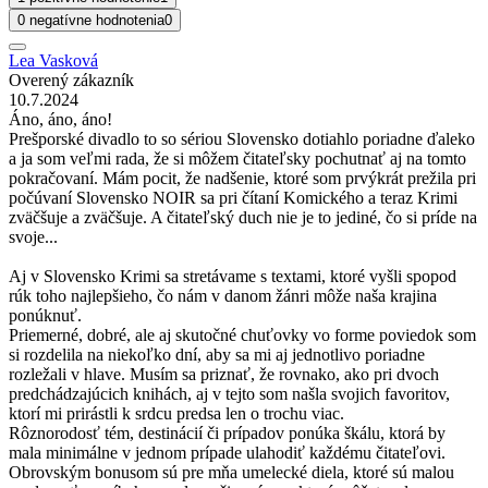
0 negatívne hodnotenia
0
Lea Vasková
Overený zákazník
10.7.2024
Áno, áno, áno!
Prešporské divadlo to so sériou Slovensko dotiahlo poriadne ďaleko
a ja som veľmi rada, že si môžem čitateľsky pochutnať aj na tomto
pokračovaní. Mám pocit, že nadšenie, ktoré som prvýkrát prežila pri
počúvaní Slovensko NOIR sa pri čítaní Komického a teraz Krimi
zväčšuje a zväčšuje. A čitateľský duch nie je to jediné, čo si príde na
svoje...
Aj v Slovensko Krimi sa stretávame s textami, ktoré vyšli spopod
rúk toho najlepšieho, čo nám v danom žánri môže naša krajina
ponúknuť.
Priemerné, dobré, ale aj skutočné chuťovky vo forme poviedok som
si rozdelila na niekoľko dní, aby sa mi aj jednotlivo poriadne
rozležali v hlave. Musím sa priznať, že rovnako, ako pri dvoch
predchádzajúcich knihách, aj v tejto som našla svojich favoritov,
ktorí mi prirástli k srdcu predsa len o trochu viac.
Rôznorodosť tém, destinácií či prípadov ponúka škálu, ktorá by
mala minimálne v jednom prípade ulahodiť každému čitateľovi.
Obrovským bonusom sú pre mňa umelecké diela, ktoré sú malou