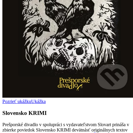
Pozrieť ukážku
Ukážka
Slovensko KRIMI
Prešporské divadlo v spolupráci s vydavateľstvom Slovart prináša v
zbierke poviedok Slovensko KRIMI devätnásť originálnych textov