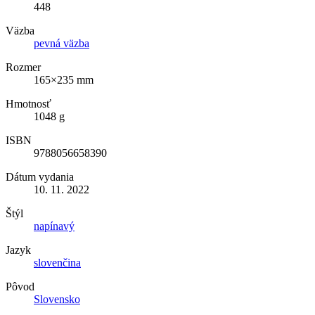
448
Väzba
pevná väzba
Rozmer
165×235 mm
Hmotnosť
1048 g
ISBN
9788056658390
Dátum vydania
10. 11. 2022
Štýl
napínavý
Jazyk
slovenčina
Pôvod
Slovensko