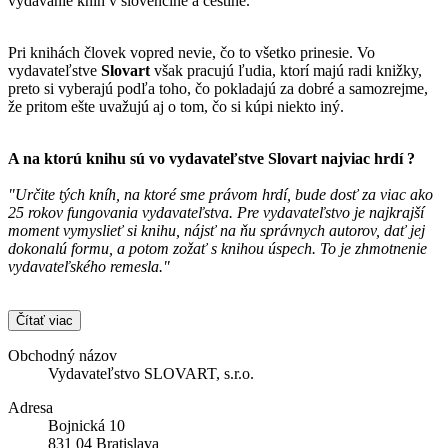
vydávanie kníh v slovenčine a češtine.
Pri knihách človek vopred nevie, čo to všetko prinesie. Vo
vydavateľstve
Slovart
však pracujú ľudia, ktorí majú radi knižky,
preto si vyberajú podľa toho, čo pokladajú za dobré a samozrejme,
že pritom ešte uvažujú aj o tom, čo si kúpi niekto iný.
A na ktorú knihu sú vo vydavateľstve
Slovart
najviac hrdí ?
"Určite tých kníh, na ktoré sme právom hrdí, bude dosť za viac ako
25 rokov fungovania vydavateľstva. Pre vydavateľstvo je najkrajší
moment vymyslieť si knihu, nájsť na ňu správnych autorov, dať jej
dokonalú formu, a potom zožať s knihou úspech. To je zhmotnenie
vydavateľského remesla."
Čítať viac
Obchodný názov
Vydavateľstvo SLOVART, s.r.o.
Adresa
Bojnická 10
831 04 Bratislava