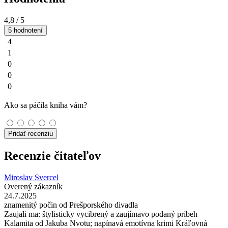
4,8
/ 5
5 hodnotení
4
1
0
0
0
Ako sa páčila kniha vám?
Pridať recenziu
Recenzie čitateľov
Miroslav Svercel
Overený zákazník
24.7.2025
znamenitý počin od Prešporského divadla
Zaujali ma: štylisticky vycibrený a zaujímavo podaný príbeh
Kalamita od Jakuba Nvotu; napínavá emotívna krimi Kráľovná