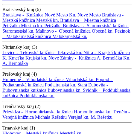
Bratislavský kraj (6)
Bratislava -
Knižnica Nové Mesto
Kn. Nové Mesto
Bratislava -
Mestská knižnica
Mestská kn.
Bratislava -
Miestna knižnica
Petržalka
Miestna kn. Petržalka
Bratislava -
Staromestská knižnica
Staromestská kn.
Malinovo -
Obecná knižnica
Obecná kn.
Pezinok
-
Malokarpatská knižnica
Malokarpatská kn.
Nitriansky kraj (3)
Levice -
Tekovská knižnica
Tekovská kn.
Nitra -
Krajská knižnica
K. Kmeťka
Krajská kn.
Nové Zámky -
Knižnica A. Bernoláka
Kn.
A. Bernoláka
Prešovský kraj (4)
Humenné -
Vihorlatská knižnica
Vihorlatská kn.
Poprad -
Podtatranská knižnica
Podtatranská kn.
Stará Ľubovňa -
Ľubovnianska knižnica
Ľubovnianska kn.
Svidník -
Podduklianska
knižnica
Podduklianska kn.
Trenčiansky kraj (2)
Prievidza -
Hornonitrianska knižnica
Hornonitrianska kn.
Trenčín -
Verejná knižnica Michala Rešetku
Verejná kn. M. Rešetku
Trnavský kraj (1)
Hlohovec -
Mestská knižnica
Mestská kn.