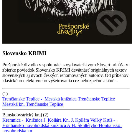
Slovensko KRIMI
Prešporské divadlo v spolupráci s vydavateľstvom Slovart prináša v
zbierke poviedok Slovensko KRIMI devätnásť originálnych textov
slovenských aj dvoch českých renomovaných autorov. Od príbehov
klasického detektívneho vyšetrovania cez nebezpečné akčné...
(1)
Trenčianske Teplice -
Mestská knižnica Trenčianske Teplice
Mestská kn. Trenčianske Teplice
Banskobystrický kraj (2)
Kremnica -
Knižnica J. Kollára
Kn. J. Kollára
Veľký Krtíš -
Hontiansko-novohradská knižnica A.H. Škultétyho
Hontiansko-
novohradská kn.