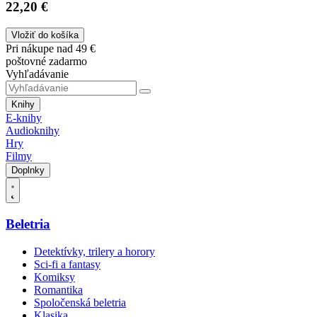
22,20 €
Vložiť do košíka
Pri nákupe nad 49 €
poštovné zadarmo
Vyhľadávanie
Knihy
E-knihy
Audioknihy
Hry
Filmy
Doplnky
Beletria
Detektívky, trilery a horory
Sci-fi a fantasy
Komiksy
Romantika
Spoločenská beletria
Klasika