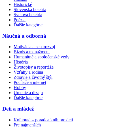
Historické
Slovenská beletria
Svetová beletria
Poézia
Ďalšie kategórie
Náučná a odborná
Motivácia a sebarozvoj
Biznis a manažment
Humanitné a spoločenské vedy
História
Životopisy a reportáže
Vzťahy a rodina
Zdravie a životný štýl
Počítače a internet
Hobby
Umenie a dizajn
Ďalšie kategórie
Deti a mládež
Knihorad – poradca kníh pre deti
Pre najmenších