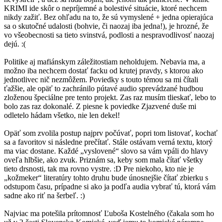
KRIMI ide skôr o nepríjemné a bolestivé situácie, ktoré nechcem
nikdy zažiť. Bez ohľadu na to, že sú vymyslené + jedna opierajúca
sa o skutočné udalosti (bohvie, či naozaj iba jedna!), je hrozné, že
vo všeobecnosti sa tieto svinstvá, podlosti a nespravodlivosť naozaj
dejú. :(
Politike aj mafiánskym záležitostiam neholdujem. Nebavia ma, a
možno iba nechcem dostať facku od krutej pravdy, s ktorou ako
jednotlivec nič nezmôžem. Poviedky s touto témou sa mi čítali
ťažšie, ale opäť to zachránilo pútavé audio sprevádzané hudbou
zloženou špeciálne pre tento projekt. Zas raz musím tlieskať, lebo to
bolo zas raz dokonalé. Z piesne k poviedke Zjazvené duše mi
odletelo hádam všetko, nie len dekel!
Opäť som zvolila postup najprv počúvať, popri tom listovať, kochať
sa a favoritov si následne prečítať. Stále ostávam verná textu, ktorý
ma viac dostane. Každé „vyslovené“ slovo sa vám vpáli do hlavy
oveľa hlbšie, ako zvuk. Priznám sa, keby som mala čítať všetky
tieto drsnosti, tak ma rovno vystre. :D Pre niekoho, kto nie je
„kožmeker“ literatúry tohto druhu bude únosnejšie čítať zbierku s
odstupom času, prípadne si ako ja podľa audia vybrať tú, ktorá vám
sadne ako riť na šerbeľ. :)
Najviac ma potešila prítomnosť Ľuboša Kostelného (čakala som ho