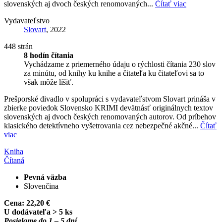
slovenských aj dvoch českých renomovaných...
Čítať viac
Vydavateľstvo
Slovart
, 2022
448 strán
8 hodín čítania
Vychádzame z priemerného údaju o rýchlosti čítania 230 slov
za minútu, od knihy ku knihe a čitateľa ku čitateľovi sa to
však môže líšiť.
Prešporské divadlo v spolupráci s vydavateľstvom Slovart prináša v
zbierke poviedok Slovensko KRIMI devätnásť originálnych textov
slovenských aj dvoch českých renomovaných autorov. Od príbehov
klasického detektívneho vyšetrovania cez nebezpečné akčné...
Čítať
viac
Kniha
Čítaná
Pevná väzba
Slovenčina
Cena:
22,20 €
U dodávateľa > 5 ks
Posielame do 1 – 5 dní