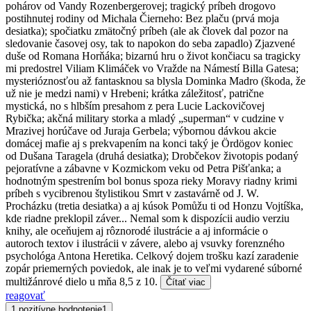
pohárov od Vandy Rozenbergerovej; tragický príbeh drogovo
postihnutej rodiny od Michala Čierneho: Bez plaču (prvá moja
desiatka); spočiatku zmätočný príbeh (ale ak človek dal pozor na
sledovanie časovej osy, tak to napokon do seba zapadlo) Zjazvené
duše od Romana Horňáka; bizarnú hru o život končiacu sa tragicky
mi predostrel Viliam Klimáček vo Vražde na Námestí Billa Gatesa;
mysterióznosťou až fantasknou sa blysla Dominka Madro (škoda, že
už nie je medzi nami) v Hrebeni; krátka záležitosť, patrične
mystická, no s hlbším presahom z pera Lucie Lackovičovej
Rybička; akčná military storka a mladý „superman“ v cudzine v
Mrazivej horúčave od Juraja Gerbela; výbornou dávkou akcie
domácej mafie aj s prekvapením na konci taký je Ördögov koniec
od Dušana Taragela (druhá desiatka); Drobčekov životopis podaný
pejoratívne a zábavne v Kozmickom veku od Petra Pišťanka; a
hodnotným spestrením bol bonus spoza rieky Moravy riadny krimi
príbeh s vycibrenou štylistikou Smrt v zastavárně od J. W.
Procházku (tretia desiatka) a aj kúsok Pomůžu ti od Honzu Vojtíška,
kde riadne preklopil záver... Nemal som k dispozícii audio verziu
knihy, ale oceňujem aj rôznorodé ilustrácie a aj informácie o
autoroch textov i ilustrácii v závere, alebo aj vsuvky forenzného
psychológa Antona Heretika. Celkový dojem trošku kazí zaradenie
zopár priemerných poviedok, ale inak je to veľmi vydarené súborné
multižánrové dielo u mňa 8,5 z 10.
Čítať viac
reagovať
1 pozitívne hodnotenie
1