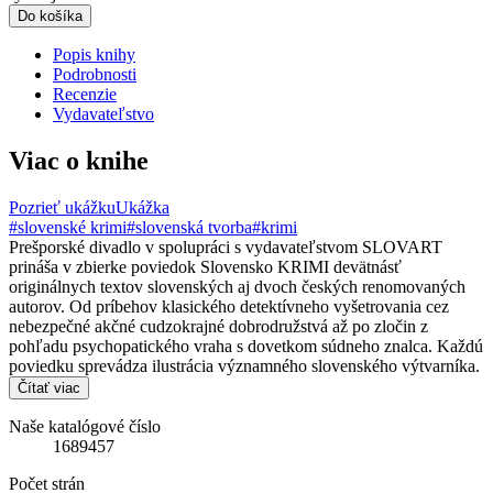
Do košíka
Popis knihy
Podrobnosti
Recenzie
Vydavateľstvo
Viac o knihe
Pozrieť ukážku
Ukážka
#slovenské krimi
#slovenská tvorba
#krimi
Prešporské divadlo v spolupráci s vydavateľstvom SLOVART
prináša v zbierke poviedok Slovensko KRIMI devätnásť
originálnych textov slovenských aj dvoch českých renomovaných
autorov. Od príbehov klasického detektívneho vyšetrovania cez
nebezpečné akčné cudzokrajné dobrodružstvá až po zločin z
pohľadu psychopatického vraha s dovetkom súdneho znalca. Každú
poviedku sprevádza ilustrácia významného slovenského výtvarníka.
Čítať viac
Naše katalógové číslo
1689457
Počet strán