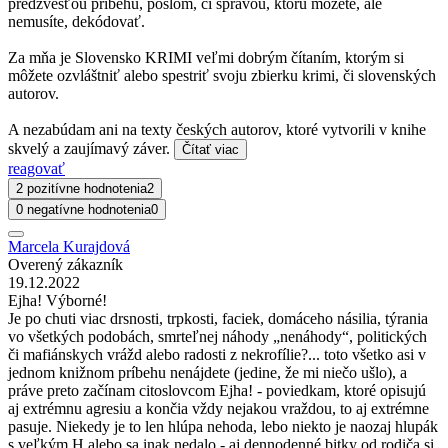
predzvesťou príbehu, poslom, či správou, ktorú môžete, ale
nemusíte, dekódovať.
Za mňa je Slovensko KRIMI veľmi dobrým čítaním, ktorým si
môžete ozvláštniť alebo spestriť svoju zbierku krimi, či slovenských
autorov.
A nezabúdam ani na texty českých autorov, ktoré vytvorili v knihe
skvelý a zaujímavý záver.
Čítať viac
reagovať
2 pozitívne hodnotenia
2
0 negatívne hodnotenia
0
Marcela Kurajdová
Overený zákazník
19.12.2022
Ejha! Výborné!
Je po chuti viac drsnosti, trpkosti, faciek, domáceho násilia, týrania
vo všetkých podobách, smrteľnej náhody „nenáhody“, politických
či mafiánskych vrážd alebo radosti z nekrofílie?... toto všetko asi v
jednom knižnom príbehu nenájdete (jedine, že mi niečo ušlo), a
práve preto začínam citoslovcom Ejha! - poviedkam, ktoré opisujú
aj extrémnu agresiu a končia vždy nejakou vraždou, to aj extrémne
pasuje. Niekedy je to len hlúpa nehoda, lebo niekto je naozaj hlupák
s veľkým H alebo sa inak nedalo - aj dennodenné bitky od rodiča si