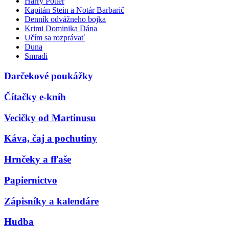
Harry Potter
Kapitán Stein a Notár Barbarič
Denník odvážneho bojka
Krimi Dominika Dána
Učím sa rozprávať
Duna
Smradi
Darčekové poukážky
Čítačky e-kníh
Vecičky od Martinusu
Káva, čaj a pochutiny
Hrnčeky a fľaše
Papiernictvo
Zápisníky a kalendáre
Hudba