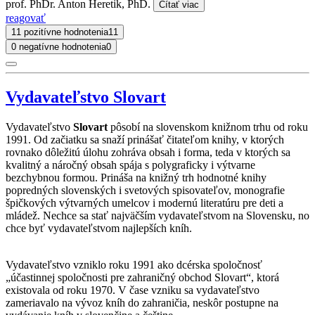
prof. PhDr. Anton Heretik, PhD.
Čítať viac
reagovať
11 pozitívne hodnotenia
11
0 negatívne hodnotenia
0
Vydavateľstvo Slovart
Vydavateľstvo
Slovart
pôsobí na slovenskom knižnom trhu od roku
1991. Od začiatku sa snaží prinášať čitateľom knihy, v ktorých
rovnako dôležitú úlohu zohráva obsah i forma, teda v ktorých sa
kvalitný a náročný obsah spája s polygraficky i výtvarne
bezchybnou formou. Prináša na knižný trh hodnotné knihy
popredných slovenských i svetových spisovateľov, monografie
špičkových výtvarných umelcov i modernú literatúru pre deti a
mládež. Nechce sa stať najväčším vydavateľstvom na Slovensku, no
chce byť vydavateľstvom najlepších kníh.
Vydavateľstvo vzniklo roku 1991 ako dcérska spoločnosť
„účastinnej spoločnosti pre zahraničný obchod Slovart“, ktorá
existovala od roku 1970. V čase vzniku sa vydavateľstvo
zameriavalo na vývoz kníh do zahraničia, neskôr postupne na