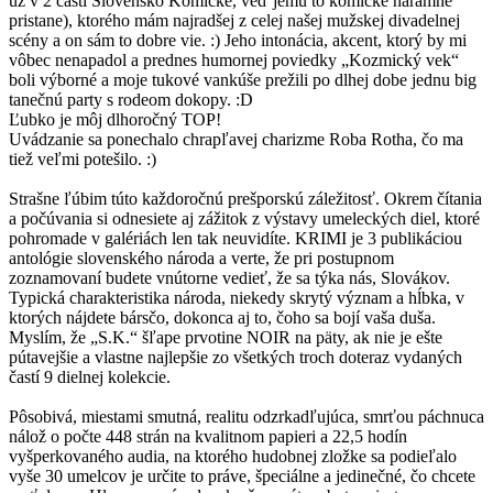
už v 2 časti Slovensko Komické, veď jemu to komické náramne
pristane), ktorého mám najradšej z celej našej mužskej divadelnej
scény a on sám to dobre vie. :) Jeho intonácia, akcent, ktorý by mi
vôbec nenapadol a prednes humornej poviedky „Kozmický vek“
boli výborné a moje tukové vankúše prežili po dlhej dobe jednu big
tanečnú party s rodeom dokopy. :D
Ľubko je môj dlhoročný TOP!
Uvádzanie sa ponechalo chrapľavej charizme Roba Rotha, čo ma
tiež veľmi potešilo. :)
Strašne ľúbim túto každoročnú prešporskú záležitosť. Okrem čítania
a počúvania si odnesiete aj zážitok z výstavy umeleckých diel, ktoré
pohromade v galériách len tak neuvidíte. KRIMI je 3 publikáciou
antológie slovenského národa a verte, že pri postupnom
zoznamovaní budete vnútorne vedieť, že sa týka nás, Slovákov.
Typická charakteristika národa, niekedy skrytý význam a hĺbka, v
ktorých nájdete bársčo, dokonca aj to, čoho sa bojí vaša duša.
Myslím, že „S.K.“ šľape prvotine NOIR na päty, ak nie je ešte
pútavejšie a vlastne najlepšie zo všetkých troch doteraz vydaných
častí 9 dielnej kolekcie.
Pôsobivá, miestami smutná, realitu odzrkadľujúca, smrťou páchnuca
nálož o počte 448 strán na kvalitnom papieri a 22,5 hodín
vyšperkovaného audia, na ktorého hudobnej zložke sa podieľalo
vyše 30 umelcov je určite to práve, špeciálne a jedinečné, čo chcete