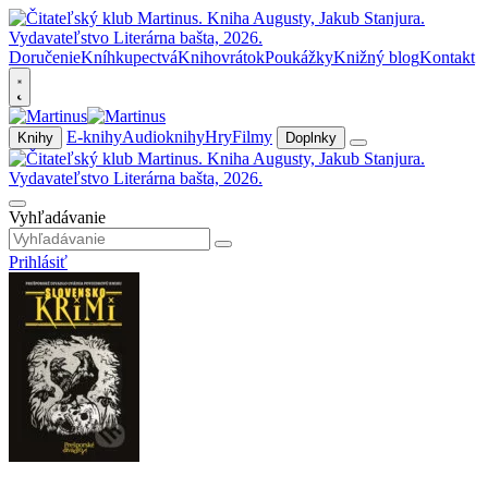
Doručenie
Kníhkupectvá
Knihovrátok
Poukážky
Knižný blog
Kontakt
E-knihy
Audioknihy
Hry
Filmy
Knihy
Doplnky
Vyhľadávanie
Prihlásiť