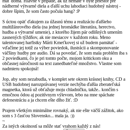
mať doma. Hlavne v prípade, ak už nemáte v byte priestor pre
nádherné výtvarné diela a ďalší uchu lahodiaci hudobný nástroj -
dobre šípim, že som často počula hang? :P
S úctou opäť ďakujem za úžasnú tému a realizáciu ďalšieho
multižánrového diela (na jednej hromádke literatúra, herectvo,
hudba a výtvarné umenie), z ktorého žijem pár odlišných umením
zasnených týždňov, ak nie mesiacov v každom roku. Meno
talentovanej harfistky Márii Kmeťkovej si už budem pamätať -
vďačíme jej totiž za výber poviedok, ilustrácii a skomponovanie
väčšiny hudby pre audio. Dá sa povedať, že som mala problém iba s
2 poviedkami, čo je pri tomto počte, mojom kritickom oku a
občasnej náročnosti na text zanedbateľné množstvo. Vlastne som
nadmieru spokojná!
Jop, aby som nezabudla, v komplet sete okrem krásnej knihy, CD a
USB hudobnej narozprávanej verzie nechýba ďalšia zberateľská
magnetka, ktorá už obťažuje moju chladničku, takže.. končím s
emočnou ódou aj pozitívnym výlevom, lebo na mne spáchate
defenestráciu a ja chcem ešte dlho žiť. :D
Prajem všetkým minimálne rovnaký, ak nie ešte väčší zážitok, ako
som s 3 časťou Slovensko... mala ja. :))
~
Za istých okolností sa môže stať vrahom každý z nás!