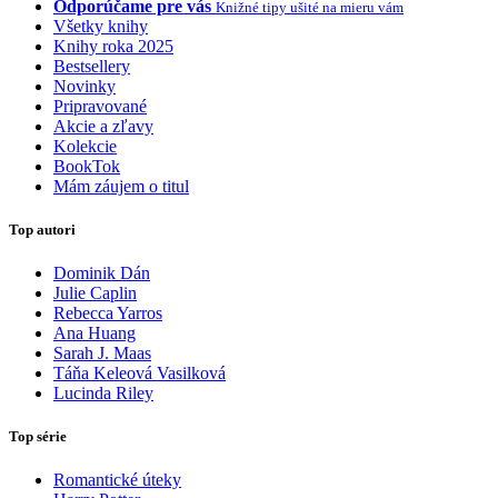
Odporúčame pre vás
Knižné tipy ušité na mieru vám
Všetky knihy
Knihy roka 2025
Bestsellery
Novinky
Pripravované
Akcie a zľavy
Kolekcie
BookTok
Mám záujem o titul
Top autori
Dominik Dán
Julie Caplin
Rebecca Yarros
Ana Huang
Sarah J. Maas
Táňa Keleová Vasilková
Lucinda Riley
Top série
Romantické úteky