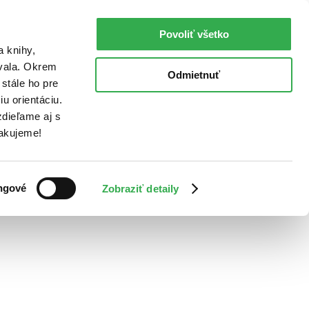
Povoliť všetko
a knihy,
ovala. Okrem
Odmietnuť
stále ho pre
u orientáciu.
dieľame aj s
Ďakujeme!
ngové
Zobraziť detaily