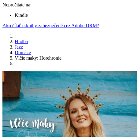
Neprečítate na:
Kindle
Ako čítať e-knihy zabezpečené cez Adobe DRM?
Hudba
Jazz
Domáce
Vlčie maky: Horehronie