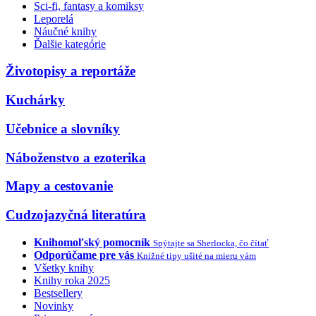
Sci-fi, fantasy a komiksy
Leporelá
Náučné knihy
Ďalšie kategórie
Životopisy a reportáže
Kuchárky
Učebnice a slovníky
Náboženstvo a ezoterika
Mapy a cestovanie
Cudzojazyčná literatúra
Knihomoľský pomocník
Spýtajte sa Sherlocka, čo čítať
Odporúčame pre vás
Knižné tipy ušité na mieru vám
Všetky knihy
Knihy roka 2025
Bestsellery
Novinky