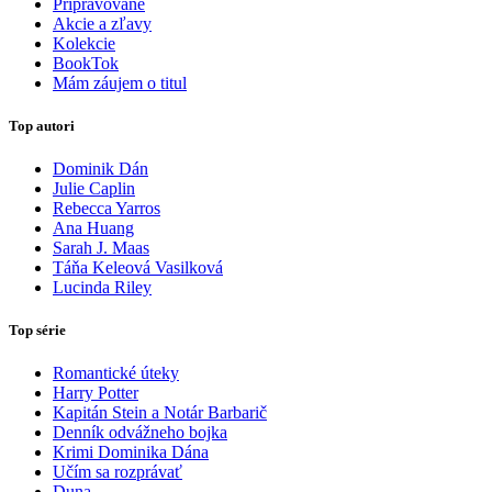
Pripravované
Akcie a zľavy
Kolekcie
BookTok
Mám záujem o titul
Top autori
Dominik Dán
Julie Caplin
Rebecca Yarros
Ana Huang
Sarah J. Maas
Táňa Keleová Vasilková
Lucinda Riley
Top série
Romantické úteky
Harry Potter
Kapitán Stein a Notár Barbarič
Denník odvážneho bojka
Krimi Dominika Dána
Učím sa rozprávať
Duna