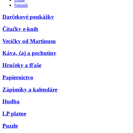
Smradi
Darčekové poukážky
Čítačky e-kníh
Vecičky od Martinusu
Káva, čaj a pochutiny
Hrnčeky a fľaše
Papiernictvo
Zápisníky a kalendáre
Hudba
LP platne
Puzzle