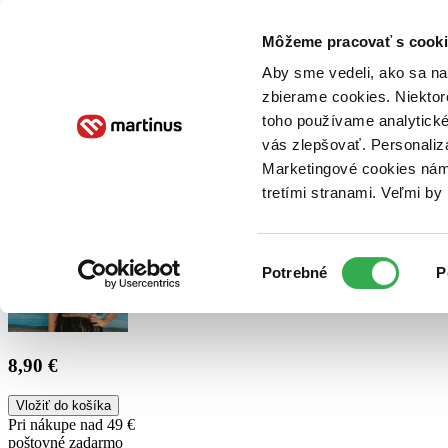
Doručenie
Kníhkupectvá
Knihovrátok
Poukážky
Knižný blog
Kontakt
Môžeme pracovať s cooki
Aby sme vedeli, ako sa na 
zbierame cookies. Niektor
E-knihy
Audioknihy
Hry
Filmy
Knihy
Doplnky
toho používame analytické
vás zlepšovať. Personaliz
Vyhľadávanie
Marketingové cookies nám 
tretími stranami. Veľmi b
Prihlásiť
Výber
Potrebné
P
súhlasu
8,90 €
Vložiť do košíka
Pri nákupe nad 49 €
poštovné zadarmo