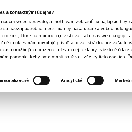
es a kontaktnými údajmi?
našom webe správate, a mohli vám zobraziť tie najlepšie tipy n
é sú naozaj potrebné a bez nich by naša stránka vôbec nefung
 cookies, ktoré nám umožňujú zisťovať, ako náš web funguje, a 
ačné cookies nám dovoľujú prispôsobovať stránku pre vašu lepši
zas umožňujú zobrazenie relevantnej reklamy. Niektoré údaje z
y nám pomohlo, keby sme mohli používať všetky tieto cookies. 
ersonalizačné
Analytické
Marketi