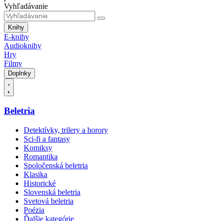
Vyhľadávanie
Knihy
E-knihy
Audioknihy
Hry
Filmy
Doplnky
Beletria
Detektívky, trilery a horory
Sci-fi a fantasy
Komiksy
Romantika
Spoločenská beletria
Klasika
Historické
Slovenská beletria
Svetová beletria
Poézia
Ďalšie kategórie