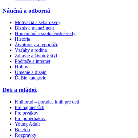
Náučná a odborná
Motivácia a sebarozvoj
Biznis a manažment
Humanitné a spoločenské vedy
História
Životopisy a reportáže
Vzťahy a rodina
Zdravie a životný štýl
Počítače a internet
Hobby
Umenie a dizajn
Ďalšie kategórie
Deti a mládež
Knihorad – poradca kníh pre deti
Pre najmenších
Pre prvákov
Pre pubertiakov
Young Adult
Beletria
Rozprávky