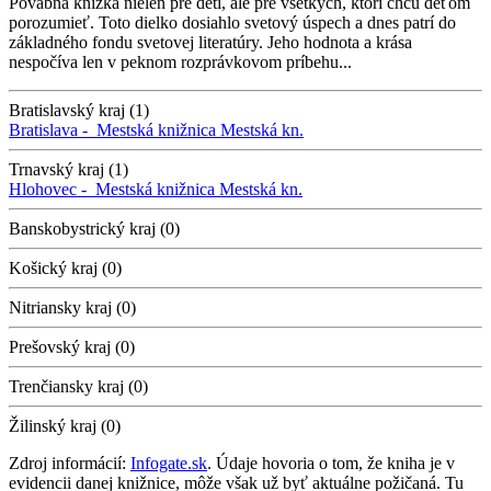
Pôvabná knižka nielen pre deti, ale pre všetkých, ktorí chcú deťom
porozumieť. Toto dielko dosiahlo svetový úspech a dnes patrí do
základného fondu svetovej literatúry. Jeho hodnota a krása
nespočíva len v peknom rozprávkovom príbehu...
Bratislavský kraj (1)
Bratislava -
Mestská knižnica
Mestská kn.
Trnavský kraj (1)
Hlohovec -
Mestská knižnica
Mestská kn.
Banskobystrický kraj (0)
Košický kraj (0)
Nitriansky kraj (0)
Prešovský kraj (0)
Trenčiansky kraj (0)
Žilinský kraj (0)
Zdroj informácií:
Infogate.sk
. Údaje hovoria o tom, že kniha je v
evidencii danej knižnice, môže však už byť aktuálne požičaná. Tu