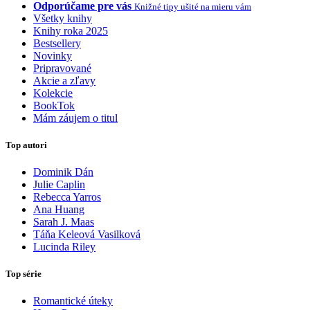
Odporúčame pre vás
Knižné tipy ušité na mieru vám
Všetky knihy
Knihy roka 2025
Bestsellery
Novinky
Pripravované
Akcie a zľavy
Kolekcie
BookTok
Mám záujem o titul
Top autori
Dominik Dán
Julie Caplin
Rebecca Yarros
Ana Huang
Sarah J. Maas
Táňa Keleová Vasilková
Lucinda Riley
Top série
Romantické úteky