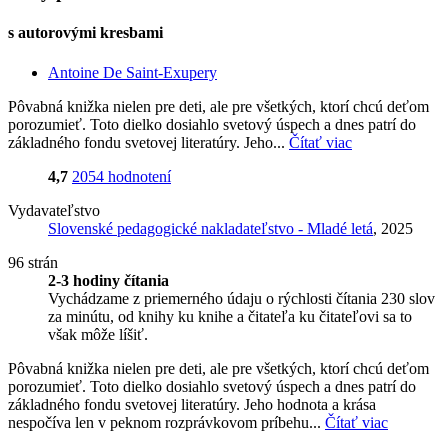
s autorovými kresbami
Antoine De Saint-Exupery
Pôvabná knižka nielen pre deti, ale pre všetkých, ktorí chcú deťom
porozumieť. Toto dielko dosiahlo svetový úspech a dnes patrí do
základného fondu svetovej literatúry. Jeho...
Čítať viac
4,7
2054 hodnotení
Vydavateľstvo
Slovenské pedagogické nakladateľstvo - Mladé letá
, 2025
96 strán
2-3 hodiny čítania
Vychádzame z priemerného údaju o rýchlosti čítania 230 slov
za minútu, od knihy ku knihe a čitateľa ku čitateľovi sa to
však môže líšiť.
Pôvabná knižka nielen pre deti, ale pre všetkých, ktorí chcú deťom
porozumieť. Toto dielko dosiahlo svetový úspech a dnes patrí do
základného fondu svetovej literatúry. Jeho hodnota a krása
nespočíva len v peknom rozprávkovom príbehu...
Čítať viac