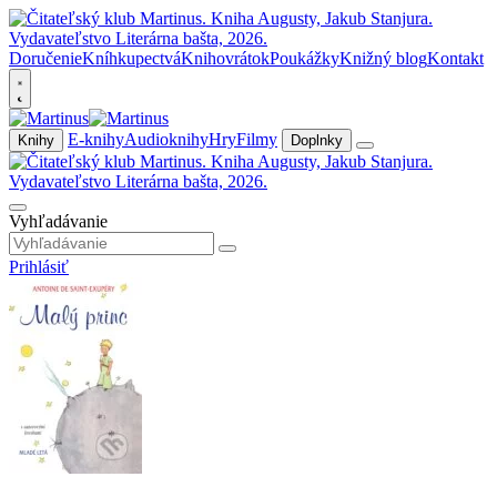
Doručenie
Kníhkupectvá
Knihovrátok
Poukážky
Knižný blog
Kontakt
E-knihy
Audioknihy
Hry
Filmy
Knihy
Doplnky
Vyhľadávanie
Prihlásiť