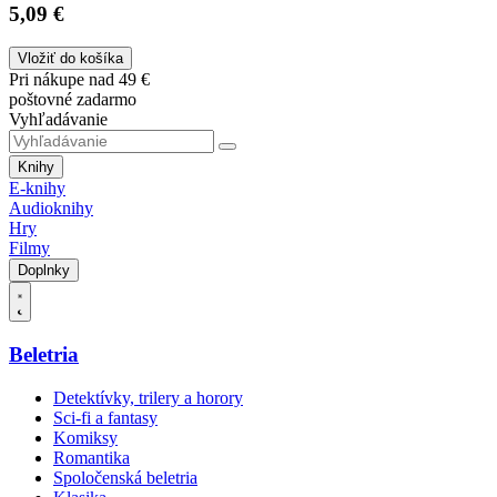
5,09 €
Vložiť do košíka
Pri nákupe nad 49 €
poštovné zadarmo
Vyhľadávanie
Knihy
E-knihy
Audioknihy
Hry
Filmy
Doplnky
Beletria
Detektívky, trilery a horory
Sci-fi a fantasy
Komiksy
Romantika
Spoločenská beletria