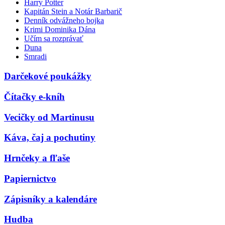
Harry Potter
Kapitán Stein a Notár Barbarič
Denník odvážneho bojka
Krimi Dominika Dána
Učím sa rozprávať
Duna
Smradi
Darčekové poukážky
Čítačky e-kníh
Vecičky od Martinusu
Káva, čaj a pochutiny
Hrnčeky a fľaše
Papiernictvo
Zápisníky a kalendáre
Hudba