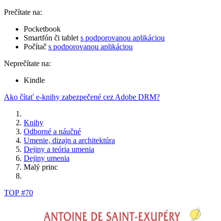
Prečítate na:
Pocketbook
Smartfón či tablet
s podporovanou aplikáciou
Počítač
s podporovanou aplikáciou
Neprečítate na:
Kindle
Ako čítať e-knihy zabezpečené cez Adobe DRM?
Knihy
Odborné a náučné
Umenie, dizajn a architektúra
Dejiny a teória umenia
Dejiny umenia
Malý princ
TOP #70