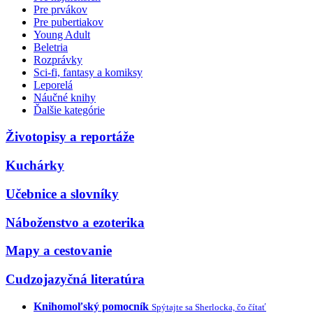
Pre prvákov
Pre pubertiakov
Young Adult
Beletria
Rozprávky
Sci-fi, fantasy a komiksy
Leporelá
Náučné knihy
Ďalšie kategórie
Životopisy a reportáže
Kuchárky
Učebnice a slovníky
Náboženstvo a ezoterika
Mapy a cestovanie
Cudzojazyčná literatúra
Knihomoľský pomocník
Spýtajte sa Sherlocka, čo čítať