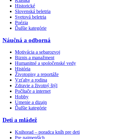
Klasika
Historické
Slovenská beletria
Svetová beletria
Poézia
Ďalšie kategórie
Náučná a odborná
Motivácia a sebarozvoj
Biznis a manažment
Humanitné a spoločenské vedy
História
Životopisy a reportáže
Vzťahy a rodina
Zdravie a životný štýl
Počítače a internet
Hobby
Umenie a dizajn
Ďalšie kategórie
Deti a mládež
Knihorad – poradca kníh pre deti
Pre najmenších