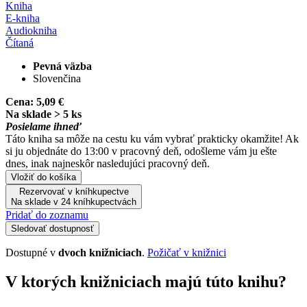
Kniha
E-kniha
Audiokniha
Čítaná
Pevná väzba
Slovenčina
Cena:
5,09 €
Na sklade > 5 ks
Posielame ihneď
Táto kniha sa môže na cestu ku vám vybrať prakticky okamžite! Ak
si ju objednáte do 13:00 v pracovný deň, odošleme vám ju ešte
dnes, inak najneskôr nasledujúci pracovný deň.
Vložiť do košíka
Rezervovať v kníhkupectve
Na sklade v 24 kníhkupectvách
Pridať do zoznamu
Sledovať dostupnosť
Dostupné v
dvoch knižniciach
.
Požičať v knižnici
V ktorých knižniciach majú túto knihu?