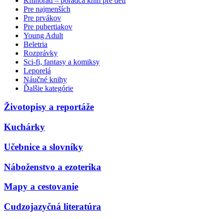
Knihorad – poradca kníh pre deti
Pre najmenších
Pre prvákov
Pre pubertiakov
Young Adult
Beletria
Rozprávky
Sci-fi, fantasy a komiksy
Leporelá
Náučné knihy
Ďalšie kategórie
Životopisy a reportáže
Kuchárky
Učebnice a slovníky
Náboženstvo a ezoterika
Mapy a cestovanie
Cudzojazyčná literatúra