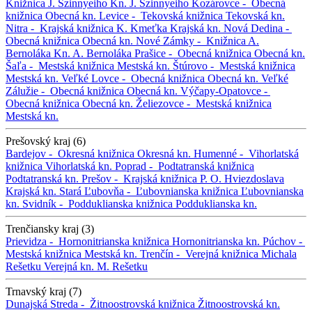
Knižnica J. Szinnyeiho
Kn. J. Szinnyeiho
Kozárovce -
Obecná
knižnica
Obecná kn.
Levice -
Tekovská knižnica
Tekovská kn.
Nitra -
Krajská knižnica K. Kmeťka
Krajská kn.
Nová Dedina -
Obecná knižnica
Obecná kn.
Nové Zámky -
Knižnica A.
Bernoláka
Kn. A. Bernoláka
Prašice -
Obecná knižnica
Obecná kn.
Šaľa -
Mestská knižnica
Mestská kn.
Štúrovo -
Mestská knižnica
Mestská kn.
Veľké Lovce -
Obecná knižnica
Obecná kn.
Veľké
Zálužie -
Obecná knižnica
Obecná kn.
Výčapy-Opatovce -
Obecná knižnica
Obecná kn.
Želiezovce -
Mestská knižnica
Mestská kn.
Prešovský kraj (6)
Bardejov -
Okresná knižnica
Okresná kn.
Humenné -
Vihorlatská
knižnica
Vihorlatská kn.
Poprad -
Podtatranská knižnica
Podtatranská kn.
Prešov -
Krajská knižnica P. O. Hviezdoslava
Krajská kn.
Stará Ľubovňa -
Ľubovnianska knižnica
Ľubovnianska
kn.
Svidník -
Podduklianska knižnica
Podduklianska kn.
Trenčiansky kraj (3)
Prievidza -
Hornonitrianska knižnica
Hornonitrianska kn.
Púchov -
Mestská knižnica
Mestská kn.
Trenčín -
Verejná knižnica Michala
Rešetku
Verejná kn. M. Rešetku
Trnavský kraj (7)
Dunajská Streda -
Žitnoostrovská knižnica
Žitnoostrovská kn.