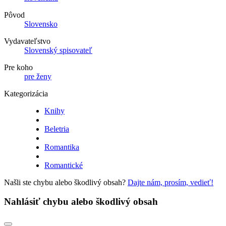
Pôvod
Slovensko
Vydavateľstvo
Slovenský spisovateľ
Pre koho
pre ženy
Kategorizácia
Knihy
Beletria
Romantika
Romantické
Našli ste chybu alebo škodlivý obsah?
Dajte nám, prosím, vedieť!
Nahlásiť chybu alebo škodlivý obsah