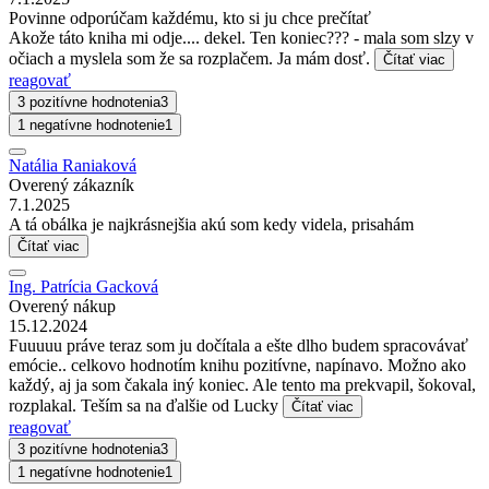
Povinne odporúčam každému, kto si ju chce prečítať
Akože táto kniha mi odje.... dekel. Ten koniec??? - mala som slzy v
očiach a myslela som že sa rozplačem. Ja mám dosť.
Čítať viac
reagovať
3 pozitívne hodnotenia
3
1 negatívne hodnotenie
1
Natália Raniaková
Overený zákazník
7.1.2025
A tá obálka je najkrásnejšia akú som kedy videla, prisahám
Čítať viac
Ing. Patrícia Gacková
Overený nákup
15.12.2024
Fuuuuu práve teraz som ju dočítala a ešte dlho budem spracovávať
emócie.. celkovo hodnotím knihu pozitívne, napínavo. Možno ako
každý, aj ja som čakala iný koniec. Ale tento ma prekvapil, šokoval,
rozplakal. Teším sa na ďalšie od Lucky
Čítať viac
reagovať
3 pozitívne hodnotenia
3
1 negatívne hodnotenie
1