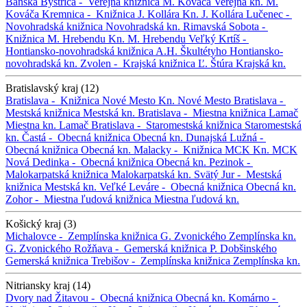
Banská Bystrica -
Verejná knižnica M. Kováča
Verejná kn. M.
Kováča
Kremnica -
Knižnica J. Kollára
Kn. J. Kollára
Lučenec -
Novohradská knižnica
Novohradská kn.
Rimavská Sobota -
Knižnica M. Hrebendu
Kn. M. Hrebendu
Veľký Krtíš -
Hontiansko-novohradská knižnica A.H. Škultétyho
Hontiansko-
novohradská kn.
Zvolen -
Krajská knižnica Ľ. Štúra
Krajská kn.
Bratislavský kraj (12)
Bratislava -
Knižnica Nové Mesto
Kn. Nové Mesto
Bratislava -
Mestská knižnica
Mestská kn.
Bratislava -
Miestna knižnica Lamač
Miestna kn. Lamač
Bratislava -
Staromestská knižnica
Staromestská
kn.
Častá -
Obecná knižnica
Obecná kn.
Dunajská Lužná -
Obecná knižnica
Obecná kn.
Malacky -
Knižnica MCK
Kn. MCK
Nová Dedinka -
Obecná knižnica
Obecná kn.
Pezinok -
Malokarpatská knižnica
Malokarpatská kn.
Svätý Jur -
Mestská
knižnica
Mestská kn.
Veľké Leváre -
Obecná knižnica
Obecná kn.
Zohor -
Miestna ľudová knižnica
Miestna ľudová kn.
Košický kraj (3)
Michalovce -
Zemplínska knižnica G. Zvonického
Zemplínska kn.
G. Zvonického
Rožňava -
Gemerská knižnica P. Dobšinského
Gemerská knižnica
Trebišov -
Zemplínska knižnica
Zemplínska kn.
Nitriansky kraj (14)
Dvory nad Žitavou -
Obecná knižnica
Obecná kn.
Komárno -