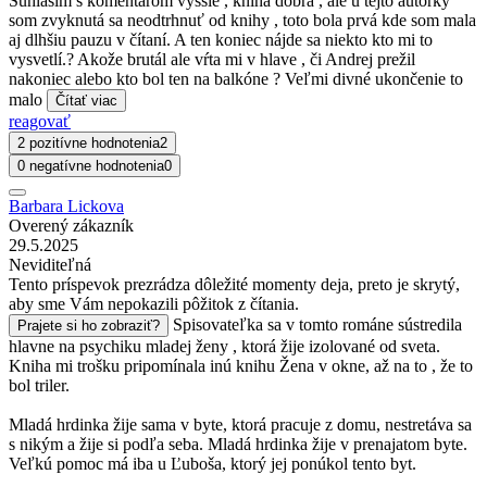
Súhlasím s komentárom vyššie , kniha dobrá , ale u tejto autorky
som zvyknutá sa neodtrhnuť od knihy , toto bola prvá kde som mala
aj dlhšiu pauzu v čítaní. A ten koniec nájde sa niekto kto mi to
vysvetlí.? Akože brutál ale vŕta mi v hlave , či Andrej prežil
nakoniec alebo kto bol ten na balkóne ? Veľmi divné ukončenie to
malo
Čítať viac
reagovať
2 pozitívne hodnotenia
2
0 negatívne hodnotenia
0
Barbara Lickova
Overený zákazník
29.5.2025
Neviditeľná
Tento príspevok prezrádza dôležité momenty deja, preto je skrytý,
aby sme Vám nepokazili pôžitok z čítania.
Spisovateľka sa v tomto románe sústredila
Prajete si ho zobraziť?
hlavne na psychiku mladej ženy , ktorá žije izolované od sveta.
Kniha mi trošku pripomínala inú knihu Žena v okne, až na to , že to
bol triler.
Mladá hrdinka žije sama v byte, ktorá pracuje z domu, nestretáva sa
s nikým a žije si podľa seba. Mladá hrdinka žije v prenajatom byte.
Veľkú pomoc má iba u Ľuboša, ktorý jej ponúkol tento byt.