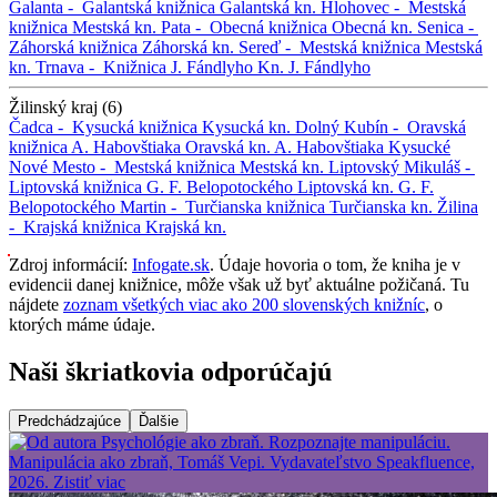
Galanta -
Galantská knižnica
Galantská kn.
Hlohovec -
Mestská
knižnica
Mestská kn.
Pata -
Obecná knižnica
Obecná kn.
Senica -
Záhorská knižnica
Záhorská kn.
Sereď -
Mestská knižnica
Mestská
kn.
Trnava -
Knižnica J. Fándlyho
Kn. J. Fándlyho
Žilinský kraj (6)
Čadca -
Kysucká knižnica
Kysucká kn.
Dolný Kubín -
Oravská
knižnica A. Habovštiaka
Oravská kn. A. Habovštiaka
Kysucké
Nové Mesto -
Mestská knižnica
Mestská kn.
Liptovský Mikuláš -
Liptovská knižnica G. F. Belopotockého
Liptovská kn. G. F.
Belopotockého
Martin -
Turčianska knižnica
Turčianska kn.
Žilina
-
Krajská knižnica
Krajská kn.
Zdroj informácií:
Infogate.sk
. Údaje hovoria o tom, že kniha je v
evidencii danej knižnice, môže však už byť aktuálne požičaná. Tu
nájdete
zoznam všetkých viac ako 200 slovenských knižníc
, o
ktorých máme údaje.
Naši škriatkovia odporúčajú
Predchádzajúce
Ďalšie