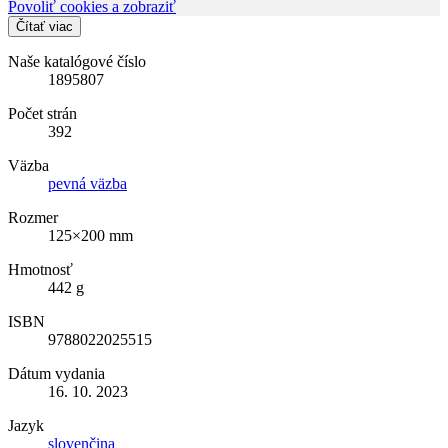
Povoliť cookies a zobraziť
Čítať viac
Naše katalógové číslo
1895807
Počet strán
392
Väzba
pevná väzba
Rozmer
125×200 mm
Hmotnosť
442 g
ISBN
9788022025515
Dátum vydania
16. 10. 2023
Jazyk
slovenčina