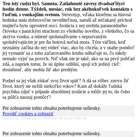
Ten istý cudzí byt. Samota. Zatiahnuté závesy dvadsaťštyri
hodín denne. Týždeň, mesiac, rok bez akéhokoľvek kontaktu s
ľuďmi, s vonkajším svetom.
Stereotyp, vďaka ktorému sa hlavná
hrdinka stala dobrovoľne neviditeľnou, naruší až nečakaný príchod
majiteľa bytu uprostred noci. Izolácia z nej urobila paranoidného
človeka s panickým strachom zo všetkého nového, z všetkého, čo sa
skrýva vonku, a nútené spolunažívanie s nepozvaným
spolubývajúcim je pre ňu hotová nočná mora. Tým väčšmi, keď
neznámy začína do nej vidieť viac, ako by chcela, a v snahe pomôcť
jej vymaniť sa z toho začarovaného kruhu odhaľuje to, čo nikdy
nemalo vyjsť na povrch. Nič však nie je také, ako sa na prvý pohľad
zdá, a napriek tomu, že sú úplne odlišní, spojí ich jediný cieľ:
dosiahnuť, aby mohla žiť ako predtým.
Podarí sa jej však získať svoj život späť? A dá sa vôbec znovu žiť
život, ktorý ste nežili niekoľko rokov? Kam až dokáže ľudská
psychika zájsť v prípade absolútnej izolácie a môže jej to, do čoho
sa púšťa naozaj pomôcť?
Pre zobrazenie tohto obsahu potrebujeme sušienky.
Povoliť cookies a zobraziť
Martinus.sk
·
Čítanie z knihy NEVIDITEĽNÁ (Lucia Sasková)
Pre zobrazenie tohto obsahu potrebujeme sušienky.