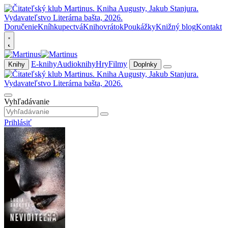
Doručenie
Kníhkupectvá
Knihovrátok
Poukážky
Knižný blog
Kontakt
E-knihy
Audioknihy
Hry
Filmy
Knihy
Doplnky
Vyhľadávanie
Prihlásiť