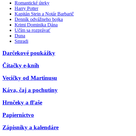
Romantické úteky
Harry Potter
Kapitán Stein a Notár Barbarič
Denník odvážneho bojka
Krimi Dominika Dána
Učím sa rozprávať
Duna
Smradi
Darčekové poukážky
Čítačky e-kníh
Vecičky od Martinusu
Káva, čaj a pochutiny
Hrnčeky a fľaše
Papiernictvo
Zápisníky a kalendáre