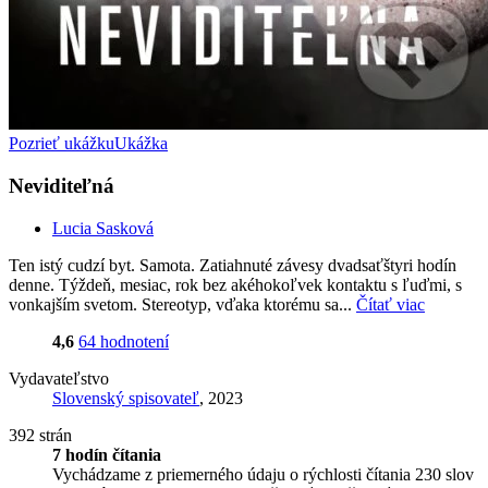
Pozrieť ukážku
Ukážka
Neviditeľná
Lucia Sasková
Ten istý cudzí byt. Samota. Zatiahnuté závesy dvadsaťštyri hodín
denne. Týždeň, mesiac, rok bez akéhokoľvek kontaktu s ľuďmi, s
vonkajším svetom. Stereotyp, vďaka ktorému sa...
Čítať viac
4,6
64 hodnotení
Vydavateľstvo
Slovenský spisovateľ
, 2023
392 strán
7 hodín čítania
Vychádzame z priemerného údaju o rýchlosti čítania 230 slov