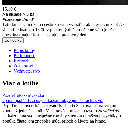
15,10 €
Na sklade > 5 ks
Posielame ihneď
Táto kniha sa môže na cestu ku vám vybrať prakticky okamžite! Ak
si ju objednáte do 13:00 v pracovný deň, odošleme vám ju ešte
dnes, inak najneskôr nasledujúci pracovný deň.
Do košíka
Popis knihy
Podrobnosti
Recenzie
O autorovi
Vydavateľstvo
Viac o knihe
Pozrieť ukážku
Ukážka
#paranoja
#ľudská psychika
#spolubývajúci
#strach
#život
Populárna slovenská spisovateľka Lucia Sasková má na svojom
konte už jedenásť kníh. V najnovšej próze s názvom
Neviditeľná
nadväzuje na svoje úspešné romány s témou narušenej psychiky a
ponúka čitateľom znepokojujúci príbeh o živote na hrane.