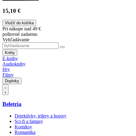
15,10 €
Vložiť do košíka
Pri nákupe nad 49 €
poštovné zadarmo
Vyhľadávanie
Knihy
E-knihy
Audioknihy
Hry
Filmy
Doplnky
Beletria
Detektívky, trilery a horory
Sci-fi a fantasy
Komiksy
Romantika