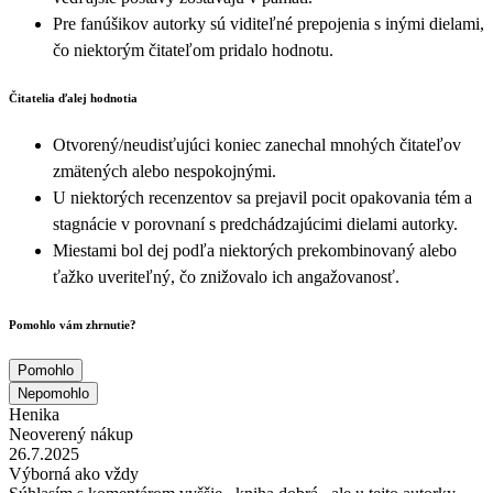
Pre fanúšikov autorky sú viditeľné prepojenia s inými dielami,
čo niektorým čitateľom pridalo hodnotu.
Čitatelia ďalej hodnotia
Otvorený/neudisťujúci koniec zanechal mnohých čitateľov
zmätených alebo nespokojnými.
U niektorých recenzentov sa prejavil pocit opakovania tém a
stagnácie v porovnaní s predchádzajúcimi dielami autorky.
Miestami bol dej podľa niektorých prekombinovaný alebo
ťažko uveriteľný, čo znižovalo ich angažovanosť.
Pomohlo vám zhrnutie?
Pomohlo
Nepomohlo
Henika
Neoverený nákup
26.7.2025
Výborná ako vždy