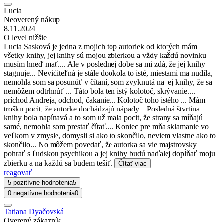
Lucia
Neoverený nákup
8.11.2024
O level nižšie
Lucia Sasková je jedna z mojich top autoriek od ktorých mám
všetky knihy, jej knihy sú mojou zbierkou a vždy každú novinku
musím hneď mať.... Ale v poslednej dobe sa mi zdá, že jej knihy
stagnuje... Neviditeľná je stále dookola to isté, miestami ma nudila,
nemohla som sa posunúť v čítaní, som zvyknutá na jej knihy, že sa
nemôžem odtrhnúť ... Táto bola ten istý kolotoč, skrývanie....
príchod Andreja, odchod, čakanie... Kolotoč toho istého ... Mám
trošku pocit, že autorke dochádzajú nápady... Posledná štvrtina
knihy bola napínavá a to som už mala pocit, že strany sa míňajú
samé, nemohla som prestať čítať.... Koniec pre mňa sklamanie vo
veľkom v zmysle, domysli si ako to skončilo, neviem vlastne ako to
skončilo... No môžem povedať, že autorka sa vie majstrovsky
pohrať s ľudskou psychikou a jej knihy budú naďalej dopĺňať moju
zbierku a na každú sa budem tešiť.
Čítať viac
reagovať
5 pozitívne hodnotenia
5
0 negatívne hodnotenia
0
Tatiana Dyačovská
Overený zákazník