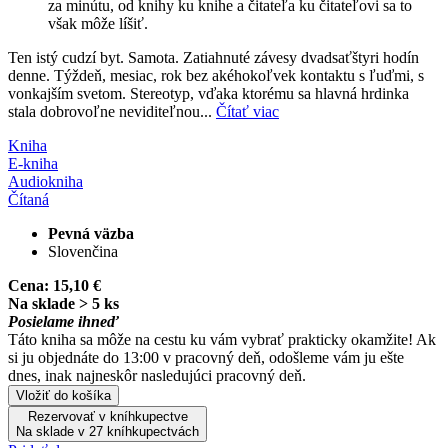
za minútu, od knihy ku knihe a čitateľa ku čitateľovi sa to
však môže líšiť.
Ten istý cudzí byt. Samota. Zatiahnuté závesy dvadsaťštyri hodín
denne. Týždeň, mesiac, rok bez akéhokoľvek kontaktu s ľuďmi, s
vonkajším svetom. Stereotyp, vďaka ktorému sa hlavná hrdinka
stala dobrovoľne neviditeľnou...
Čítať viac
Kniha
E-kniha
Audiokniha
Čítaná
Pevná väzba
Slovenčina
Cena:
15,10 €
Na sklade > 5 ks
Posielame ihneď
Táto kniha sa môže na cestu ku vám vybrať prakticky okamžite! Ak
si ju objednáte do 13:00 v pracovný deň, odošleme vám ju ešte
dnes, inak najneskôr nasledujúci pracovný deň.
Vložiť do košíka
Rezervovať v kníhkupectve
Na sklade v 27 kníhkupectvách