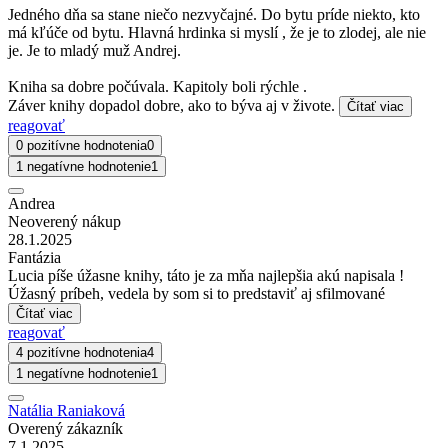
Jedného dňa sa stane niečo nezvyčajné. Do bytu príde niekto, kto
má kľúče od bytu. Hlavná hrdinka si myslí , že je to zlodej, ale nie
je. Je to mladý muž Andrej.
Kniha sa dobre počúvala. Kapitoly boli rýchle .
Záver knihy dopadol dobre, ako to býva aj v živote.
Čítať viac
reagovať
0 pozitívne hodnotenia
0
1 negatívne hodnotenie
1
Andrea
Neoverený nákup
28.1.2025
Fantázia
Lucia píše úžasne knihy, táto je za mňa najlepšia akú napisala !
Úžasný príbeh, vedela by som si to predstaviť aj sfilmované
Čítať viac
reagovať
4 pozitívne hodnotenia
4
1 negatívne hodnotenie
1
Natália Raniaková
Overený zákazník
7.1.2025