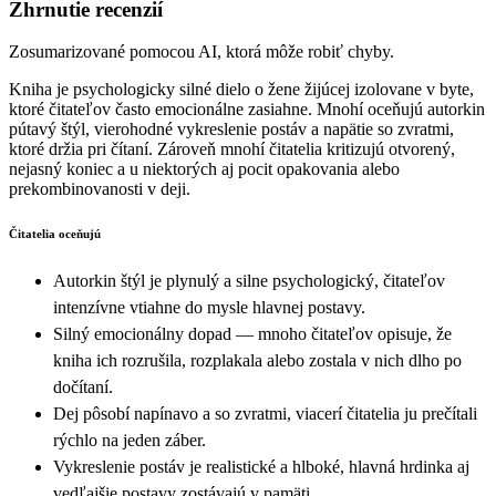
Zhrnutie recenzií
Zosumarizované pomocou AI, ktorá môže robiť chyby.
Kniha je psychologicky silné dielo o žene žijúcej izolovane v byte,
ktoré čitateľov často emocionálne zasiahne. Mnohí oceňujú autorkin
pútavý štýl, vierohodné vykreslenie postáv a napätie so zvratmi,
ktoré držia pri čítaní. Zároveň mnohí čitatelia kritizujú otvorený,
nejasný koniec a u niektorých aj pocit opakovania alebo
prekombinovanosti v deji.
Čitatelia oceňujú
Autorkin štýl je plynulý a silne psychologický, čitateľov
intenzívne vtiahne do mysle hlavnej postavy.
Silný emocionálny dopad — mnoho čitateľov opisuje, že
kniha ich rozrušila, rozplakala alebo zostala v nich dlho po
dočítaní.
Dej pôsobí napínavo a so zvratmi, viacerí čitatelia ju prečítali
rýchlo na jeden záber.
Vykreslenie postáv je realistické a hlboké, hlavná hrdinka aj
vedľajšie postavy zostávajú v pamäti.