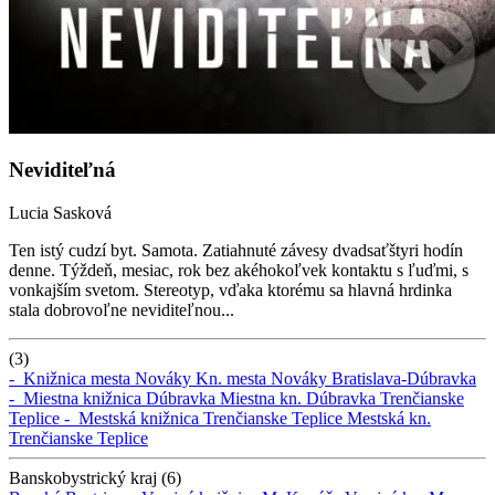
Neviditeľná
Lucia Sasková
Ten istý cudzí byt. Samota. Zatiahnuté závesy dvadsaťštyri hodín
denne. Týždeň, mesiac, rok bez akéhokoľvek kontaktu s ľuďmi, s
vonkajším svetom. Stereotyp, vďaka ktorému sa hlavná hrdinka
stala dobrovoľne neviditeľnou...
(3)
-
Knižnica mesta Nováky
Kn. mesta Nováky
Bratislava-Dúbravka
-
Miestna knižnica Dúbravka
Miestna kn. Dúbravka
Trenčianske
Teplice -
Mestská knižnica Trenčianske Teplice
Mestská kn.
Trenčianske Teplice
Banskobystrický kraj (6)