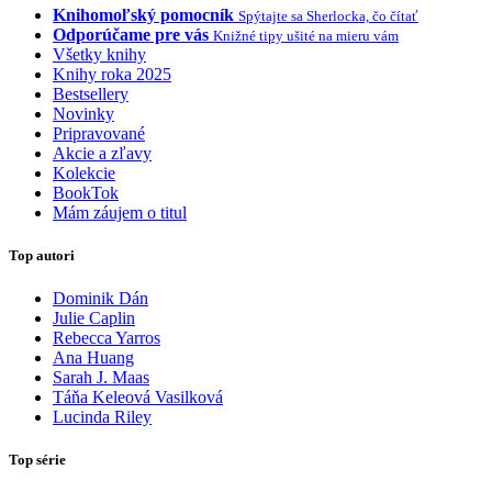
Knihomoľský pomocník
Spýtajte sa Sherlocka, čo čítať
Odporúčame pre vás
Knižné tipy ušité na mieru vám
Všetky knihy
Knihy roka 2025
Bestsellery
Novinky
Pripravované
Akcie a zľavy
Kolekcie
BookTok
Mám záujem o titul
Top autori
Dominik Dán
Julie Caplin
Rebecca Yarros
Ana Huang
Sarah J. Maas
Táňa Keleová Vasilková
Lucinda Riley
Top série