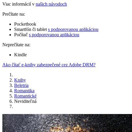
Viac informácií v
našich návodoch
Prečítate na:
Pocketbook
Smartfón či tablet
s podporovanou aplikáciou
Počítač
s podporovanou aplikáciou
Neprečítate na:
Kindle
Ako čítať e-knihy zabezpečené cez Adobe DRM?
Knihy
Beletria
Romantika
Romantické
Neviditeľná