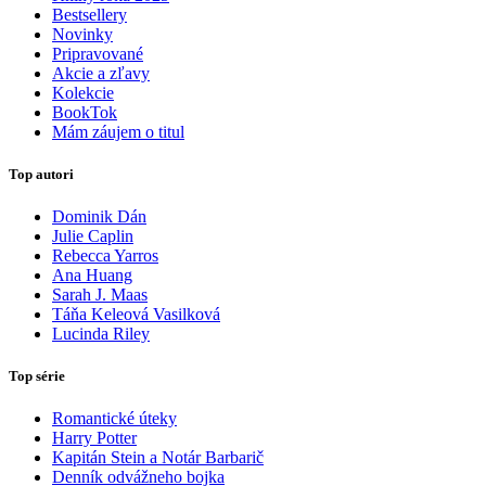
Bestsellery
Novinky
Pripravované
Akcie a zľavy
Kolekcie
BookTok
Mám záujem o titul
Top autori
Dominik Dán
Julie Caplin
Rebecca Yarros
Ana Huang
Sarah J. Maas
Táňa Keleová Vasilková
Lucinda Riley
Top série
Romantické úteky
Harry Potter
Kapitán Stein a Notár Barbarič
Denník odvážneho bojka