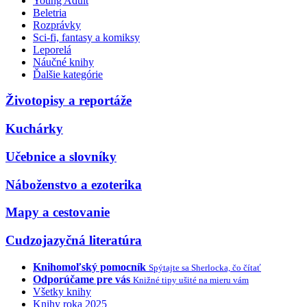
Young Adult
Beletria
Rozprávky
Sci-fi, fantasy a komiksy
Leporelá
Náučné knihy
Ďalšie kategórie
Životopisy a reportáže
Kuchárky
Učebnice a slovníky
Náboženstvo a ezoterika
Mapy a cestovanie
Cudzojazyčná literatúra
Knihomoľský pomocník
Spýtajte sa Sherlocka, čo čítať
Odporúčame pre vás
Knižné tipy ušité na mieru vám
Všetky knihy
Knihy roka 2025