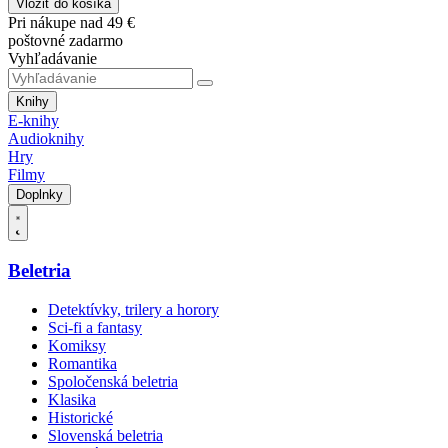
Vložiť do košíka
Pri nákupe nad 49 €
poštovné zadarmo
Vyhľadávanie
Knihy
E-knihy
Audioknihy
Hry
Filmy
Doplnky
Beletria
Detektívky, trilery a horory
Sci-fi a fantasy
Komiksy
Romantika
Spoločenská beletria
Klasika
Historické
Slovenská beletria