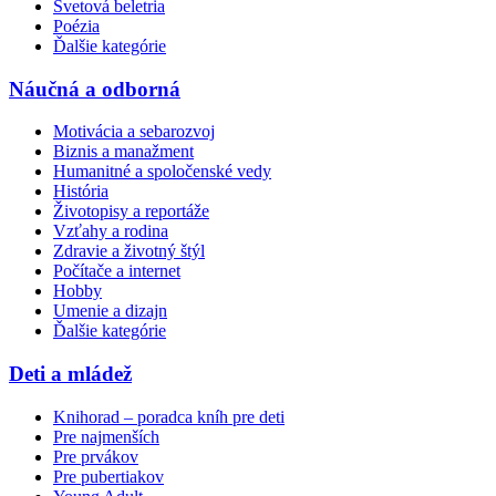
Svetová beletria
Poézia
Ďalšie kategórie
Náučná a odborná
Motivácia a sebarozvoj
Biznis a manažment
Humanitné a spoločenské vedy
História
Životopisy a reportáže
Vzťahy a rodina
Zdravie a životný štýl
Počítače a internet
Hobby
Umenie a dizajn
Ďalšie kategórie
Deti a mládež
Knihorad – poradca kníh pre deti
Pre najmenších
Pre prvákov
Pre pubertiakov