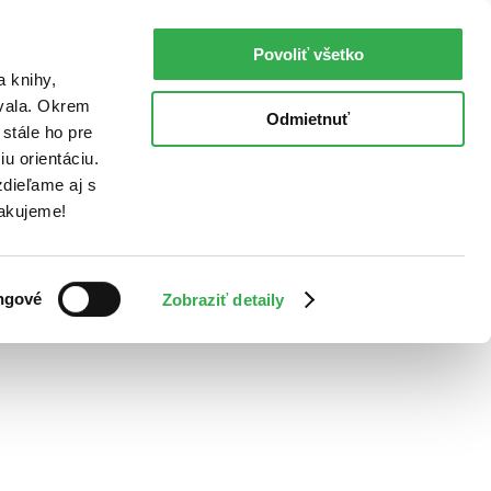
Povoliť všetko
a knihy,
ovala. Okrem
Odmietnuť
stále ho pre
u orientáciu.
dieľame aj s
Ďakujeme!
ngové
Zobraziť detaily