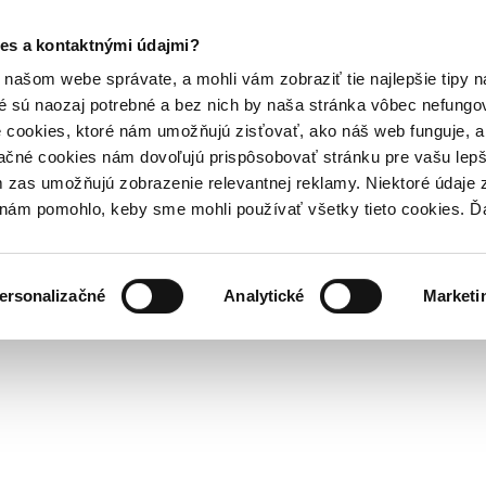
es a kontaktnými údajmi?
našom webe správate, a mohli vám zobraziť tie najlepšie tipy n
é sú naozaj potrebné a bez nich by naša stránka vôbec nefung
 cookies, ktoré nám umožňujú zisťovať, ako náš web funguje, a 
ačné cookies nám dovoľujú prispôsobovať stránku pre vašu lepši
zas umožňujú zobrazenie relevantnej reklamy. Niektoré údaje z
y nám pomohlo, keby sme mohli používať všetky tieto cookies. 
ersonalizačné
Analytické
Marketi