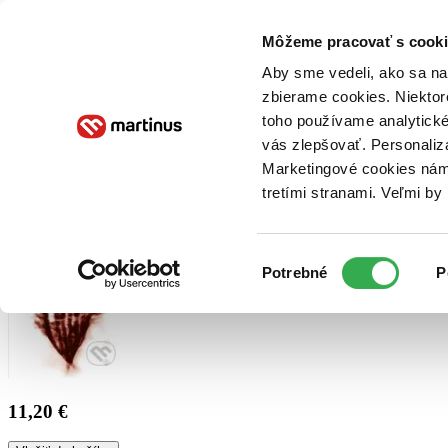
Doručenie
Kníhkupectvá
Knihovrátok
Poukážky
Knižný blog
Kontakt
Môžeme pracovať s cooki
Aby sme vedeli, ako sa na 
zbierame cookies. Niektor
E-knihy
Audioknihy
Hry
Filmy
Knihy
Doplnky
toho používame analytické
vás zlepšovať. Personaliz
Vyhľadávanie
Marketingové cookies nám 
tretími stranami. Veľmi b
Prihlásiť
Výber
Potrebné
P
súhlasu
11,20 €