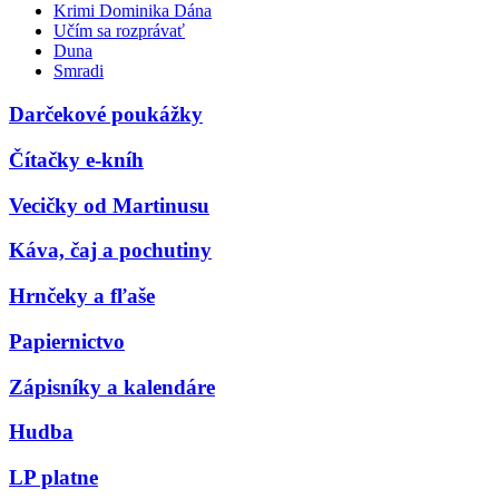
Krimi Dominika Dána
Učím sa rozprávať
Duna
Smradi
Darčekové poukážky
Čítačky e-kníh
Vecičky od Martinusu
Káva, čaj a pochutiny
Hrnčeky a fľaše
Papiernictvo
Zápisníky a kalendáre
Hudba
LP platne