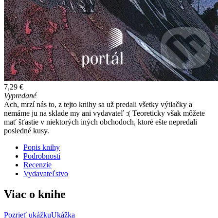
7,29 €
Vypredané
Ach, mrzí nás to, z tejto knihy sa už predali všetky výtlačky a
nemáme ju na sklade my ani vydavateľ :( Teoreticky však môžete
mať šťastie v niektorých iných obchodoch, ktoré ešte nepredali
posledné kusy.
Popis knihy
Podrobnosti
Recenzie
Vydavateľstvo
Viac o knihe
Pozrieť ukážku
Ukážka