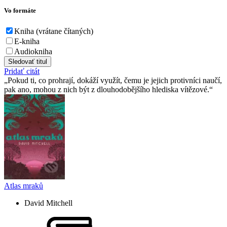
Vo formáte
Kniha (vrátane čítaných)
E-kniha
Audiokniha
Sledovať titul
Pridať citát
Pokud ti, co prohrají, dokáží využít, čemu je jejich protivníci naučí,
pak ano, mohou z nich být z dlouhodobějšího hlediska vítězové.
Atlas mraků
David Mitchell