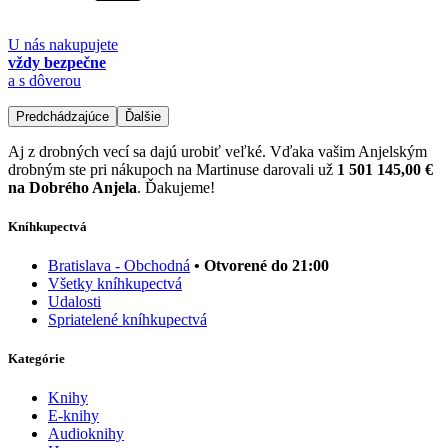
U nás nakupujete
vždy bezpečne
a s dôverou
Predchádzajúce
Ďalšie
Aj z drobných vecí sa dajú urobiť veľké. Vďaka vašim Anjelským
drobným ste pri nákupoch na Martinuse darovali už
1 501 145,00 €
na Dobrého Anjela
. Ďakujeme!
Kníhkupectvá
Bratislava - Obchodná
• Otvorené do 21:00
Všetky kníhkupectvá
Udalosti
Spriatelené kníhkupectvá
Kategórie
Knihy
E-knihy
Audioknihy