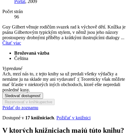
Portál
, 2009
Počet strán
96
Guy Gilbert věnuje rodičům svazek rad k výchově dětí. Knížka je
psána Gilbertovým typickým stylem, v němž jsou jeho názory
prostoupeny drobnými příběhy a krátkými ilustrujícími dialogy ...
Čítať viac
Brožovaná väzba
Čeština
Vypredané
Ach, mrzí nás to, z tejto knihy sa už predali všetky výtlačky a
nemáme ju na sklade my ani vydavateľ :( Teoreticky však môžete
mať šťastie v niektorých iných obchodoch, ktoré ešte nepredali
posledné kusy.
Sledovať dostupnosť
Rezervovať v kníhkupectve
Pridať do zoznamu
Dostupné v
17 knižniciach
.
Požičať v knižnici
V ktorých knižniciach majú túto knihu?