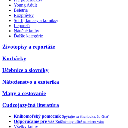
Young Adult
Beletria
Rozprávky
Sci-fi, fantasy a komiksy
Leporelá
Náučné knihy
Ďalšie kategórie
Životopisy a reportáže
Kuchárky
Učebnice a slovníky
Náboženstvo a ezoterika
Mapy a cestovanie
Cudzojazyčná literatúra
Knihomoľský pomocník
Spýtajte sa Sherlocka, čo čítať
Odporúčame pre vás
Knižné tipy ušité na mieru vám
Všetky knihy