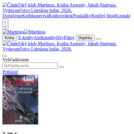
Doručenie
Kníhkupectvá
Knihovrátok
Poukážky
Knižný blog
Kontakt
E-knihy
Audioknihy
Hry
Filmy
Knihy
Doplnky
Vyhľadávanie
Prihlásiť