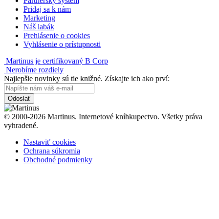
Partnerský systém
Pridaj sa k nám
Marketing
Náš labák
Prehlásenie o cookies
Vyhlásenie o prístupnosti
Martinus je certifikovaný B Corp
Nerobíme rozdiely
Najlepšie novinky sú tie knižné. Získajte ich ako prví:
Odoslať
© 2000-2026 Martinus. Internetové kníhkupectvo. Všetky práva
vyhradené.
Nastaviť cookies
Ochrana súkromia
Obchodné podmienky