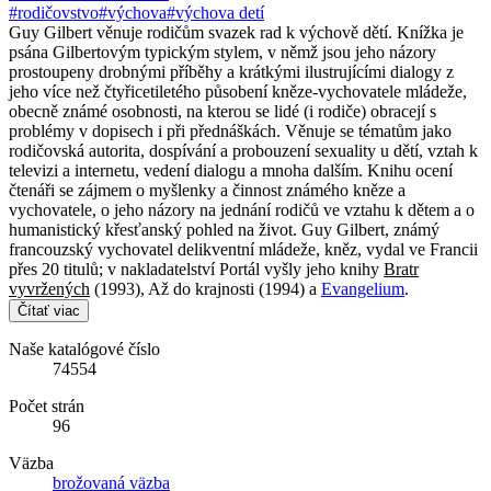
#rodičovstvo
#výchova
#výchova detí
Guy Gilbert věnuje rodičům svazek rad k výchově dětí. Knížka je
psána Gilbertovým typickým stylem, v němž jsou jeho názory
prostoupeny drobnými příběhy a krátkými ilustrujícími dialogy z
jeho více než čtyřicetiletého působení kněze-vychovatele mládeže,
obecně známé osobnosti, na kterou se lidé (i rodiče) obracejí s
problémy v dopisech i při přednáškách. Věnuje se tématům jako
rodičovská autorita, dospívání a probouzení sexuality u dětí, vztah k
televizi a internetu, vedení dialogu a mnoha dalším. Knihu ocení
čtenáři se zájmem o myšlenky a činnost známého kněze a
vychovatele, o jeho názory na jednání rodičů ve vztahu k dětem a o
humanistický křesťanský pohled na život. Guy Gilbert, známý
francouzský vychovatel delikventní mládeže, kněz, vydal ve Francii
přes 20 titulů; v nakladatelství Portál vyšly jeho knihy
Bratr
vyvržených
(1993), Až do krajnosti (1994) a
Evangelium
.
Čítať viac
Naše katalógové číslo
74554
Počet strán
96
Väzba
brožovaná väzba