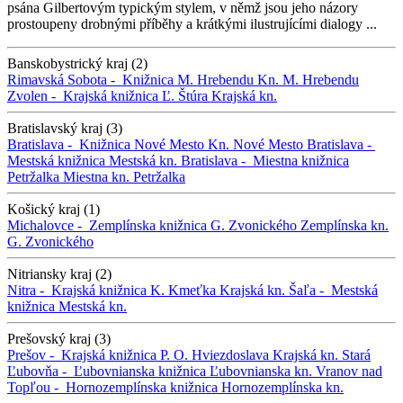
psána Gilbertovým typickým stylem, v němž jsou jeho názory
prostoupeny drobnými příběhy a krátkými ilustrujícími dialogy ...
Banskobystrický kraj (2)
Rimavská Sobota -
Knižnica M. Hrebendu
Kn. M. Hrebendu
Zvolen -
Krajská knižnica Ľ. Štúra
Krajská kn.
Bratislavský kraj (3)
Bratislava -
Knižnica Nové Mesto
Kn. Nové Mesto
Bratislava -
Mestská knižnica
Mestská kn.
Bratislava -
Miestna knižnica
Petržalka
Miestna kn. Petržalka
Košický kraj (1)
Michalovce -
Zemplínska knižnica G. Zvonického
Zemplínska kn.
G. Zvonického
Nitriansky kraj (2)
Nitra -
Krajská knižnica K. Kmeťka
Krajská kn.
Šaľa -
Mestská
knižnica
Mestská kn.
Prešovský kraj (3)
Prešov -
Krajská knižnica P. O. Hviezdoslava
Krajská kn.
Stará
Ľubovňa -
Ľubovnianska knižnica
Ľubovnianska kn.
Vranov nad
Topľou -
Hornozemplínska knižnica
Hornozemplínska kn.