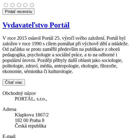
Pridať recenziu
Vydavateľstvo Portál
V roce 2015 oslavil Portál 25. výročí svého založení. Portál byl
založen v roce 1990 s cílem pomáhat při výchově dětí a mládeže.
Od začátku se proto zaměřil především na publikace z oborů
pedagogika, psychologie a sociální práce, a to na odborné i
populární úrovni. Později přibyly další oblasti jako sociologie,
politologie, zdraví, média, antropologie, ekologie, filozofie,
ekonomie, sémiotika či kulturologie.
Čítať viac
Obchodný názov
PORTÁL, s.r.o.,
Adresa
Klapkova 1867/2
182 00 Praha 8
Česká republika
E-mail