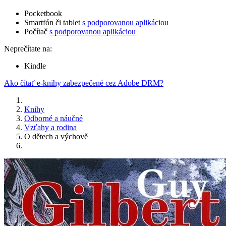
Pocketbook
Smartfón či tablet
s podporovanou aplikáciou
Počítač
s podporovanou aplikáciou
Neprečítate na:
Kindle
Ako čítať e-knihy zabezpečené cez Adobe DRM?
Knihy
Odborné a náučné
Vzťahy a rodina
O dětech a výchově