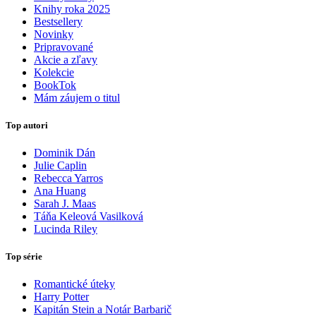
Knihy roka 2025
Bestsellery
Novinky
Pripravované
Akcie a zľavy
Kolekcie
BookTok
Mám záujem o titul
Top autori
Dominik Dán
Julie Caplin
Rebecca Yarros
Ana Huang
Sarah J. Maas
Táňa Keleová Vasilková
Lucinda Riley
Top série
Romantické úteky
Harry Potter
Kapitán Stein a Notár Barbarič