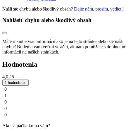
Našli ste chybu alebo škodlivý obsah?
Dajte nám, prosím, vedieť!
Nahlásiť chybu alebo škodlivý obsah
Máte o knihe viac informácií ako je na tejto stránke alebo ste našli
chybu? Budeme vám veľmi vďační, ak nám pomôžete s doplnením
informácií na našich stránkach.
Hodnotenia
4,0
/ 5
1 hodnotenie
0
1
0
0
0
Ako sa páčila kniha vám?