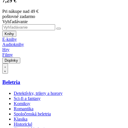
7,29 €
Pri nákupe nad 49 €
poštovné zadarmo
Vyhľadávanie
Knihy
E-knihy
Audioknihy
Hry
Filmy
Doplnky
Beletria
Detektívky, trilery a horory
Sci-fi a fantasy
Komiksy
Romantika
Spoločenská beletria
Klasika
Historické