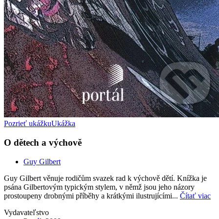
Pozrieť ukážku
Ukážka
O dětech a výchově
Guy Gilbert
Guy Gilbert věnuje rodičům svazek rad k výchově dětí. Knížka je
psána Gilbertovým typickým stylem, v němž jsou jeho názory
prostoupeny drobnými příběhy a krátkými ilustrujícími...
Čítať viac
Vydavateľstvo