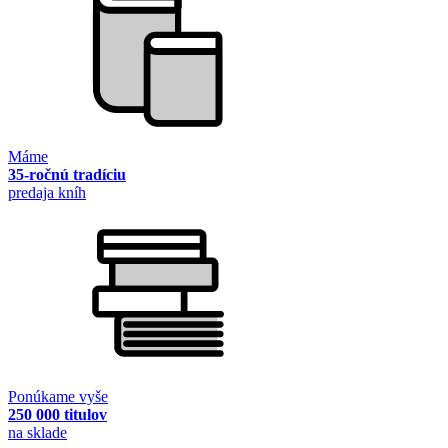
Máme
35-ročnú tradíciu
predaja kníh
Ponúkame vyše
250 000 titulov
na sklade