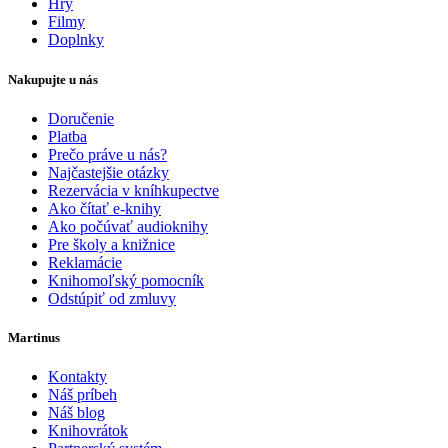
Hry
Filmy
Doplnky
Nakupujte u nás
Doručenie
Platba
Prečo práve u nás?
Najčastejšie otázky
Rezervácia v kníhkupectve
Ako čítať e-knihy
Ako počúvať audioknihy
Pre školy a knižnice
Reklamácie
Knihomoľský pomocník
Odstúpiť od zmluvy
Martinus
Kontakty
Náš príbeh
Náš blog
Knihovrátok