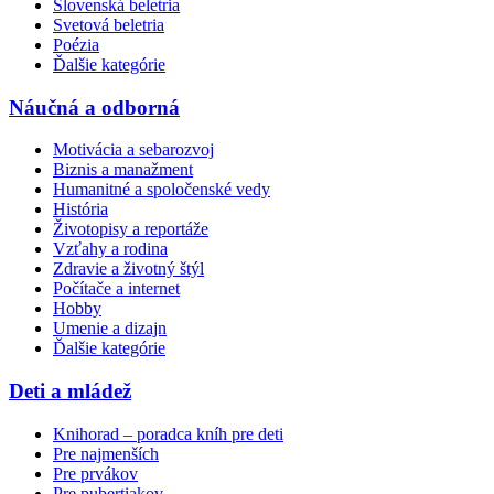
Slovenská beletria
Svetová beletria
Poézia
Ďalšie kategórie
Náučná a odborná
Motivácia a sebarozvoj
Biznis a manažment
Humanitné a spoločenské vedy
História
Životopisy a reportáže
Vzťahy a rodina
Zdravie a životný štýl
Počítače a internet
Hobby
Umenie a dizajn
Ďalšie kategórie
Deti a mládež
Knihorad – poradca kníh pre deti
Pre najmenších
Pre prvákov
Pre pubertiakov