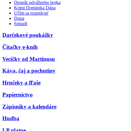
Denník odvážneho bojka
Krimi Dominika Dána
Učím sa rozprávať
Duna
Smradi
Darčekové poukážky
Čítačky e-kníh
Vecičky od Martinusu
Káva, čaj a pochutiny
Hrnčeky a fľaše
Papiernictvo
Zápisníky a kalendáre
Hudba
LP platne