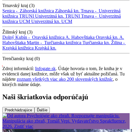
Trnavský kraj (3)
Senica -
Záhorská knižnica
Záhorská kn.
Trnava -
Univerzitná
knižnica TRUNI
Univerzitná kn. TRUNI
Trnava -
Univerzitná
knižnica UCM
Univerzitná kn. UCM
Žilinský kraj (3)
Dolný Kubín -
Oravská knižnica A. Habovštiaka
Oravská kn. A.
Habovštiaka
Martin -
Turčianska knižnica
Turčianska kn.
Žilina -
Krajská knižnica
Krajská kn.
Trenčiansky kraj (0)
Zdroj informácií:
Infogate.sk
. Údaje hovoria o tom, že kniha je v
evidencii danej knižnice, môže však už byť aktuálne požičaná. Tu
nájdete
zoznam všetkých viac ako 200 slovenských knižníc
, o
ktorých máme údaje.
Naši škriatkovia odporúčajú
Predchádzajúce
Ďalšie