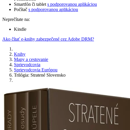
Smartfón či tablet
s podporovanou aplikáciou
Počítač
s podporovanou aplikáciou
Neprečítate na:
Kindle
Ako čítať e-knihy zabezpečené cez Adobe DRM?
Knihy
Mapy a cestovanie
Sprievodcovia
Sprievodcovia Európou
Trilógia: Stratené Slovensko