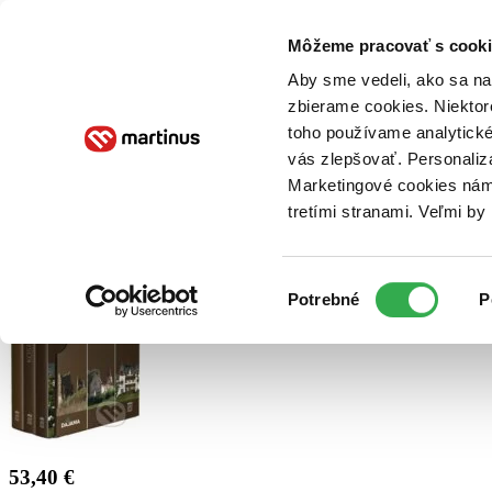
Doručenie
Kníhkupectvá
Knihovrátok
Poukážky
Knižný blog
Kontakt
Môžeme pracovať s cooki
Aby sme vedeli, ako sa na 
zbierame cookies. Niektor
E-knihy
Audioknihy
Hry
Filmy
Knihy
Doplnky
toho používame analytické
vás zlepšovať. Personaliz
Vyhľadávanie
Marketingové cookies nám 
tretími stranami. Veľmi b
Prihlásiť
Výber
Potrebné
P
súhlasu
53,40 €