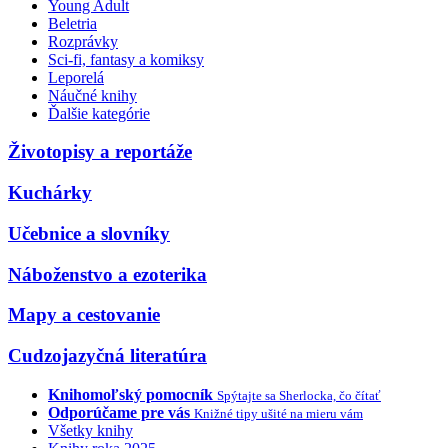
Young Adult
Beletria
Rozprávky
Sci-fi, fantasy a komiksy
Leporelá
Náučné knihy
Ďalšie kategórie
Životopisy a reportáže
Kuchárky
Učebnice a slovníky
Náboženstvo a ezoterika
Mapy a cestovanie
Cudzojazyčná literatúra
Knihomoľský pomocník
Spýtajte sa Sherlocka, čo čítať
Odporúčame pre vás
Knižné tipy ušité na mieru vám
Všetky knihy