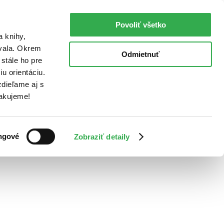
Povoliť všetko
a knihy,
ovala. Okrem
Odmietnuť
stále ho pre
u orientáciu.
dieľame aj s
Ďakujeme!
ngové
Zobraziť detaily