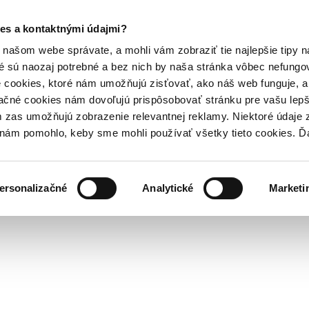
es a kontaktnými údajmi?
našom webe správate, a mohli vám zobraziť tie najlepšie tipy n
é sú naozaj potrebné a bez nich by naša stránka vôbec nefung
 cookies, ktoré nám umožňujú zisťovať, ako náš web funguje, a 
ačné cookies nám dovoľujú prispôsobovať stránku pre vašu lepši
zas umožňujú zobrazenie relevantnej reklamy. Niektoré údaje z
y nám pomohlo, keby sme mohli používať všetky tieto cookies. 
ersonalizačné
Analytické
Marketi