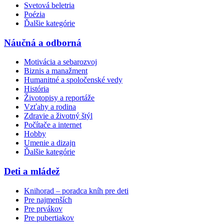
Svetová beletria
Poézia
Ďalšie kategórie
Náučná a odborná
Motivácia a sebarozvoj
Biznis a manažment
Humanitné a spoločenské vedy
História
Životopisy a reportáže
Vzťahy a rodina
Zdravie a životný štýl
Počítače a internet
Hobby
Umenie a dizajn
Ďalšie kategórie
Deti a mládež
Knihorad – poradca kníh pre deti
Pre najmenších
Pre prvákov
Pre pubertiakov