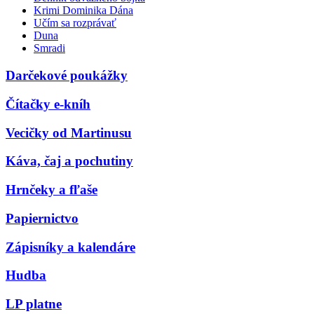
Krimi Dominika Dána
Učím sa rozprávať
Duna
Smradi
Darčekové poukážky
Čítačky e-kníh
Vecičky od Martinusu
Káva, čaj a pochutiny
Hrnčeky a fľaše
Papiernictvo
Zápisníky a kalendáre
Hudba
LP platne