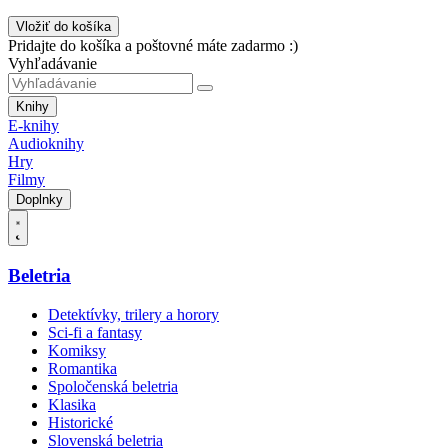
Vložiť do košíka
Pridajte do košíka a poštovné máte zadarmo :)
Vyhľadávanie
Knihy
E-knihy
Audioknihy
Hry
Filmy
Doplnky
Beletria
Detektívky, trilery a horory
Sci-fi a fantasy
Komiksy
Romantika
Spoločenská beletria
Klasika
Historické
Slovenská beletria