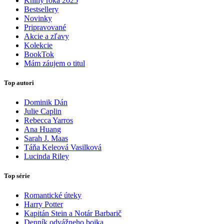
Knihy roka 2025
Bestsellery
Novinky
Pripravované
Akcie a zľavy
Kolekcie
BookTok
Mám záujem o titul
Top autori
Dominik Dán
Julie Caplin
Rebecca Yarros
Ana Huang
Sarah J. Maas
Táňa Keleová Vasilková
Lucinda Riley
Top série
Romantické úteky
Harry Potter
Kapitán Stein a Notár Barbarič
Denník odvážneho bojka