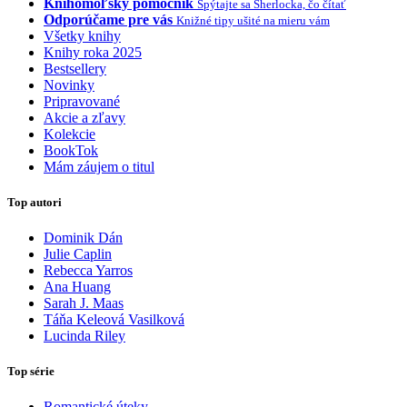
Knihomoľský pomocník
Spýtajte sa Sherlocka, čo čítať
Odporúčame pre vás
Knižné tipy ušité na mieru vám
Všetky knihy
Knihy roka 2025
Bestsellery
Novinky
Pripravované
Akcie a zľavy
Kolekcie
BookTok
Mám záujem o titul
Top autori
Dominik Dán
Julie Caplin
Rebecca Yarros
Ana Huang
Sarah J. Maas
Táňa Keleová Vasilková
Lucinda Riley
Top série
Romantické úteky