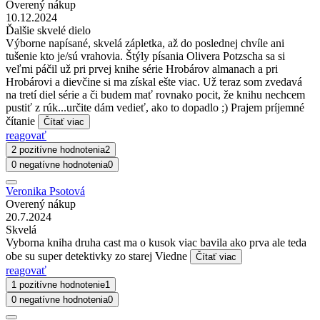
Overený nákup
10.12.2024
Ďalšie skvelé dielo
Výborne napísané, skvelá zápletka, až do poslednej chvíle ani
tušenie kto je/sú vrahovia. Štýly písania Olivera Potzscha sa si
veľmi páčil už pri prvej knihe série Hrobárov almanach a pri
Hrobárovi a dievčine si ma získal ešte viac. Už teraz som zvedavá
na tretí diel série a či budem mať rovnako pocit, že knihu nechcem
pustiť z rúk...určite dám vedieť, ako to dopadlo ;) Prajem príjemné
čítanie
Čítať viac
reagovať
2 pozitívne hodnotenia
2
0 negatívne hodnotenia
0
Veronika Psotová
Overený nákup
20.7.2024
Skvelá
Vyborna kniha druha cast ma o kusok viac bavila ako prva ale teda
obe su super detektivky zo starej Viedne
Čítať viac
reagovať
1 pozitívne hodnotenie
1
0 negatívne hodnotenia
0