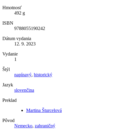
Hmotnosť
492 g
ISBN
9788055190242
Dátum vydania
12. 9. 2023
Vydanie
1
Štýl
napínavý
,
historický
Jazyk
slovenčina
Preklad
Martina Šturcelová
Pôvod
Nemecko
,
zahraničný