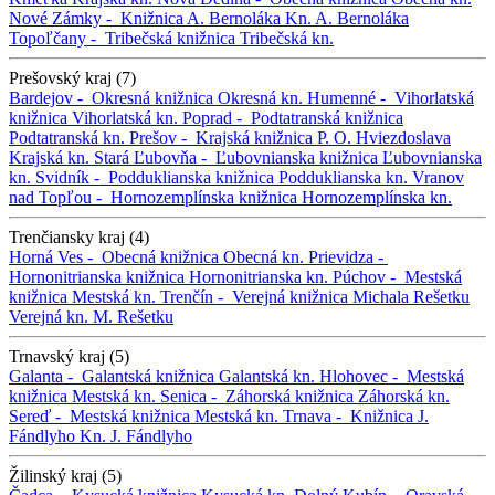
Nové Zámky -
Knižnica A. Bernoláka
Kn. A. Bernoláka
Topoľčany -
Tribečská knižnica
Tribečská kn.
Prešovský kraj (7)
Bardejov -
Okresná knižnica
Okresná kn.
Humenné -
Vihorlatská
knižnica
Vihorlatská kn.
Poprad -
Podtatranská knižnica
Podtatranská kn.
Prešov -
Krajská knižnica P. O. Hviezdoslava
Krajská kn.
Stará Ľubovňa -
Ľubovnianska knižnica
Ľubovnianska
kn.
Svidník -
Podduklianska knižnica
Podduklianska kn.
Vranov
nad Topľou -
Hornozemplínska knižnica
Hornozemplínska kn.
Trenčiansky kraj (4)
Horná Ves -
Obecná knižnica
Obecná kn.
Prievidza -
Hornonitrianska knižnica
Hornonitrianska kn.
Púchov -
Mestská
knižnica
Mestská kn.
Trenčín -
Verejná knižnica Michala Rešetku
Verejná kn. M. Rešetku
Trnavský kraj (5)
Galanta -
Galantská knižnica
Galantská kn.
Hlohovec -
Mestská
knižnica
Mestská kn.
Senica -
Záhorská knižnica
Záhorská kn.
Sereď -
Mestská knižnica
Mestská kn.
Trnava -
Knižnica J.
Fándlyho
Kn. J. Fándlyho
Žilinský kraj (5)