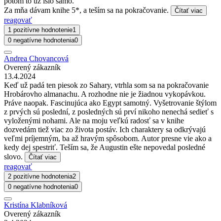
potom to už išlo samo.
Za mňa dávam knihe 5*, a teším sa na pokračovanie.
Čítať viac
reagovať
1 pozitívne hodnotenie
1
0 negatívne hodnotenia
0
Andrea Chovancová
Overený zákazník
13.4.2024
Keď už padá ten piesok zo Sahary, vtrhla som sa na pokračovanie
Hrobárovho almanachu. A rozhodne nie je žiadnou vykopávkou.
Práve naopak. Fascinujúca ako Egypt samotný. Vyšetrovanie štýlom
z prvých sú poslední, z posledných sú prví nikoho nenechá sedieť s
vyloženými nohami. Ale na moju veľkú radosť sa v knihe
dozvedám tiež viac zo života postáv. Ich charaktery sa odkrývajú
veľmi príjemným, ba až hravým spôsobom. Autor presne vie ako a
kedy dej spestriť. Teším sa, že Augustin ešte nepovedal posledné
slovo.
Čítať viac
reagovať
2 pozitívne hodnotenia
2
0 negatívne hodnotenia
0
Kristína Klabníková
Overený zákazník