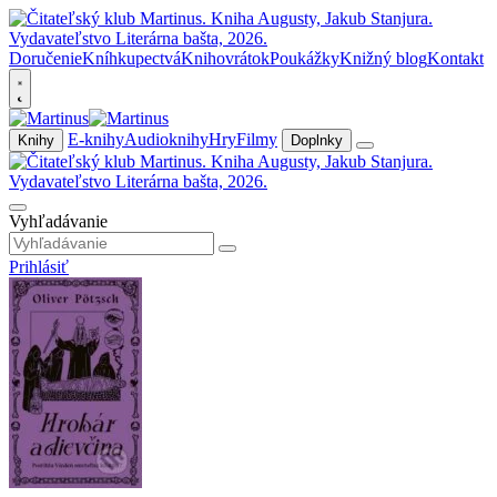
Doručenie
Kníhkupectvá
Knihovrátok
Poukážky
Knižný blog
Kontakt
E-knihy
Audioknihy
Hry
Filmy
Knihy
Doplnky
Vyhľadávanie
Prihlásiť