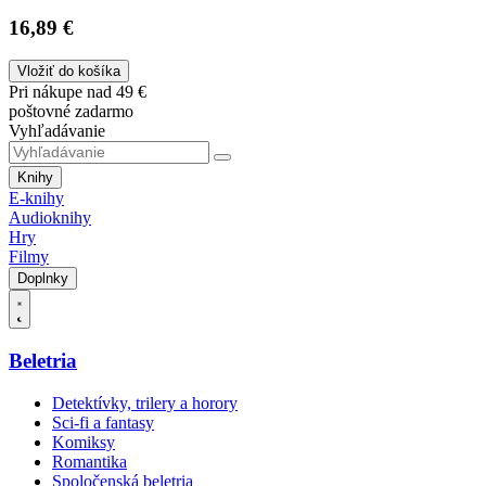
16,89 €
Vložiť do košíka
Pri nákupe nad 49 €
poštovné zadarmo
Vyhľadávanie
Knihy
E-knihy
Audioknihy
Hry
Filmy
Doplnky
Beletria
Detektívky, trilery a horory
Sci-fi a fantasy
Komiksy
Romantika
Spoločenská beletria