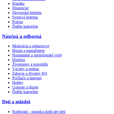
Klasika
Historické
Slovenská beletria
Svetová beletria
Poézia
Ďalšie kategórie
Náučná a odborná
Motivácia a sebarozvoj
Biznis a manažment
Humanitné a spoločenské vedy
História
Životopisy a reportáže
Vzťahy a rodina
Zdravie a životný štýl
Počítače a internet
Hobby
Umenie a dizajn
Ďalšie kategórie
Deti a mládež
Knihorad – poradca kníh pre deti