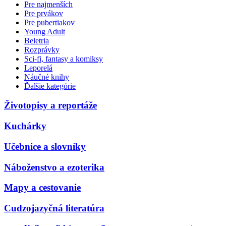
Pre najmenších
Pre prvákov
Pre pubertiakov
Young Adult
Beletria
Rozprávky
Sci-fi, fantasy a komiksy
Leporelá
Náučné knihy
Ďalšie kategórie
Životopisy a reportáže
Kuchárky
Učebnice a slovníky
Náboženstvo a ezoterika
Mapy a cestovanie
Cudzojazyčná literatúra