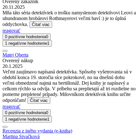
Overený zákazník
20.11.2025
Mňa táto séria detektíviek o trošku namyslenom detektívovi Leovi a
uhundranom hrobárovi Rothmayerovi veľmi baví :) je to úplná
oddychovka.
Čítať viac
reagovať
0 pozitívne hodnotenia
0
1 negatívne hodnotenie
1
Matej Oberta
Overený nákup
20.1.2025
Veľmi zaujímavo napísaná detektívka. Spôsoby vyšetrovania sú v
období konca 19. storočia síce pokrokové, no na dnešnú dobu
veľmi obmedzené najmä na bertillonáž. Dej knihy je napínavý a
celkom rýchlo sa odvíja. V príbehu sa preplietajú až tri rozdielne no
pomerne prepletené prípady. Milovníkom detektívok knihu určite
odporúčam!
Čítať viac
reagovať
0 pozitívne hodnotenia
0
1 negatívne hodnotenie
1
Recenzia z iného vydania (e-kniha)
Martina Sivačková