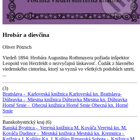
Hrobár a dievčina
Oliver Pötzsch
Viedeň 1894: Hrobára Augustina Rothmayera požiada inšpektor
Leopold von Herzfeldt o nezvyčajnú láskavosť. Čudák z hlavného
viedenského cintorína, ktorý sa vyzná vo všetkých podobách smrti,
...
(3)
Bratislava -
Karloveská knižnica
Karloveská kn.
Bratislava-
Dúbravka -
Miestna knižnica Dúbravka
Miestna kn. Dúbravka
Horné Srnie -
Obecná knižnica Horné Srnie
Obecná kn. Horné
Srnie
Banskobystrický kraj (6)
Banská Bystrica -
Verejná knižnica M. Kováča
Verejná kn. M.
Kováča
Dudince -
Mestská knižnica
Mestská kn.
Kremnica -
Knižnica J. Kollára
Kn. J. Kollára
Rimavská Sobota -
Knižnica M.