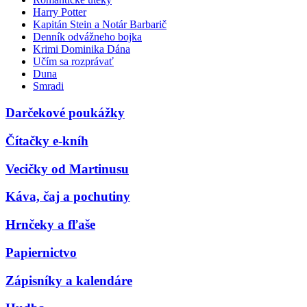
Harry Potter
Kapitán Stein a Notár Barbarič
Denník odvážneho bojka
Krimi Dominika Dána
Učím sa rozprávať
Duna
Smradi
Darčekové poukážky
Čítačky e-kníh
Vecičky od Martinusu
Káva, čaj a pochutiny
Hrnčeky a fľaše
Papiernictvo
Zápisníky a kalendáre