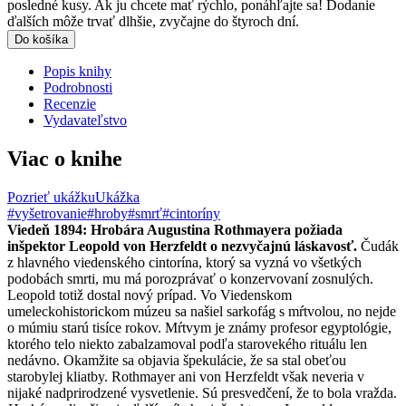
posledné kusy. Ak ju chcete mať rýchlo, ponáhľajte sa! Dodanie
ďalších môže trvať dlhšie, zvyčajne do štyroch dní.
Do košíka
Popis knihy
Podrobnosti
Recenzie
Vydavateľstvo
Viac o knihe
Pozrieť ukážku
Ukážka
#vyšetrovanie
#hroby
#smrť
#cintoríny
Viedeň 1894: Hrobára Augustina Rothmayera požiada
inšpektor Leopold von Herzfeldt o nezvyčajnú láskavosť.
Čudák
z hlavného viedenského cintorína, ktorý sa vyzná vo všetkých
podobách smrti, mu má porozprávať o konzervovaní zosnulých.
Leopold totiž dostal nový prípad. Vo Viedenskom
umeleckohistorickom múzeu sa našiel sarkofág s mŕtvolou, no nejde
o múmiu starú tisíce rokov. Mŕtvym je známy profesor egyptológie,
ktorého telo niekto zabalzamoval podľa starovekého rituálu len
nedávno. Okamžite sa objavia špekulácie, že sa stal obeťou
starobylej kliatby. Rothmayer ani von Herzfeldt však neveria v
nijaké nadprirodzené vysvetlenie. Sú presvedčení, že to bola vražda.