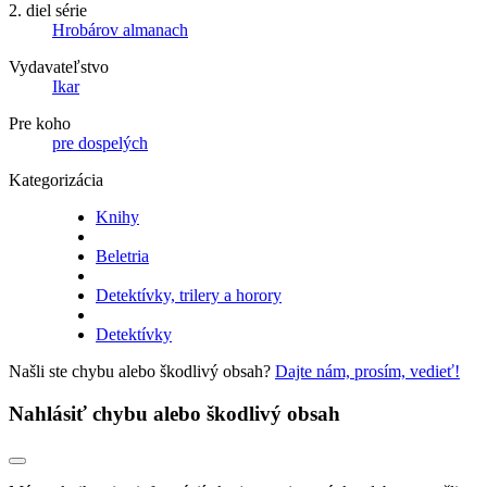
2. diel série
Hrobárov almanach
Vydavateľstvo
Ikar
Pre koho
pre dospelých
Kategorizácia
Knihy
Beletria
Detektívky, trilery a horory
Detektívky
Našli ste chybu alebo škodlivý obsah?
Dajte nám, prosím, vedieť!
Nahlásiť chybu alebo škodlivý obsah