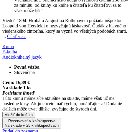
za minútu, od knihy ku knihe a čitateľa ku čitateľovi sa to
však môže líšiť.
Viedeň 1894: Hrobára Augustina Rothmayera požiada inšpektor
Leopold von Herzfeldt o nezvyčajnú láskavosť. Čudák z hlavného
viedenského cintorína, ktorý sa vyzná vo všetkých podobách smrti,
...
Čítať viac
Kniha
E-kniha
Audiokniha
iný jazyk
Pevná väzba
Slovenčina
Cena:
16,89 €
Na sklade 1 ks
Posielame ihneď
Túto knihu máme síce aktuálne na sklade, máme však už iba
posledné kusy. Ak ju chcete mať rýchlo, ponáhľajte sa! Dodanie
ďalších môže trvať dlhšie, zvyčajne do štyroch dní.
Vložiť do košíka
Rezervovať v kníhkupectve
Na sklade v 25 kníhkupectvách
Pridať do zoznamu