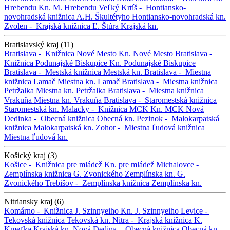
Hrebendu
Kn. M. Hrebendu
Veľký Krtíš -
Hontiansko-
novohradská knižnica A.H. Škultétyho
Hontiansko-novohradská kn.
Zvolen -
Krajská knižnica Ľ. Štúra
Krajská kn.
Bratislavský kraj (11)
Bratislava -
Knižnica Nové Mesto
Kn. Nové Mesto
Bratislava -
Knižnica Podunajské Biskupice
Kn. Podunajské Biskupice
Bratislava -
Mestská knižnica
Mestská kn.
Bratislava -
Miestna
knižnica Lamač
Miestna kn. Lamač
Bratislava -
Miestna knižnica
Petržalka
Miestna kn. Petržalka
Bratislava -
Miestna knižnica
Vrakuňa
Miestna kn. Vrakuňa
Bratislava -
Staromestská knižnica
Staromestská kn.
Malacky -
Knižnica MCK
Kn. MCK
Nová
Dedinka -
Obecná knižnica
Obecná kn.
Pezinok -
Malokarpatská
knižnica
Malokarpatská kn.
Zohor -
Miestna ľudová knižnica
Miestna ľudová kn.
Košický kraj (3)
Košice -
Knižnica pre mládež
Kn. pre mládež
Michalovce -
Zemplínska knižnica G. Zvonického
Zemplínska kn. G.
Zvonického
Trebišov -
Zemplínska knižnica
Zemplínska kn.
Nitriansky kraj (6)
Komárno -
Knižnica J. Szinnyeiho
Kn. J. Szinnyeiho
Levice -
Tekovská knižnica
Tekovská kn.
Nitra -
Krajská knižnica K.
Kmeťka
Krajská kn.
Nová Dedina -
Obecná knižnica
Obecná kn.