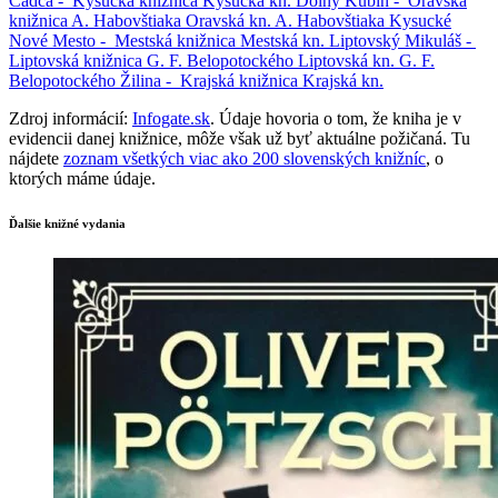
Čadca -
Kysucká knižnica
Kysucká kn.
Dolný Kubín -
Oravská
knižnica A. Habovštiaka
Oravská kn. A. Habovštiaka
Kysucké
Nové Mesto -
Mestská knižnica
Mestská kn.
Liptovský Mikuláš -
Liptovská knižnica G. F. Belopotockého
Liptovská kn. G. F.
Belopotockého
Žilina -
Krajská knižnica
Krajská kn.
Zdroj informácií:
Infogate.sk
. Údaje hovoria o tom, že kniha je v
evidencii danej knižnice, môže však už byť aktuálne požičaná. Tu
nájdete
zoznam všetkých viac ako 200 slovenských knižníc
, o
ktorých máme údaje.
Ďalšie knižné vydania