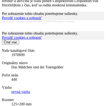
Hrobár a dievčina
je ďalší príbeh s inšpektorom Leopoldom von
Herzfeldtom z čias, keď sa rodila moderná kriminalistika.
Pre zobrazenie tohto obsahu potrebujeme sušienky.
Povoliť cookies a zobraziť
Martinus.sk
·
Čítanie z knihy HROBÁR A DIEVČINA (Oliver Pötzsch)
Pre zobrazenie tohto obsahu potrebujeme sušienky.
Povoliť cookies a zobraziť
Čítať viac
Naše katalógové číslo
1970699
Originálny názov
Das Mädchen und der Totengräber
Počet strán
440
Väzba
pevná väzba
Rozmer
125×200 mm