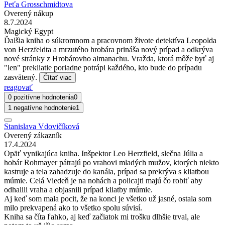
Peťa Grosschmidtova
Overený nákup
8.7.2024
Magický Egypt
Ďalšia kniha o súkromnom a pracovnom živote detektíva Leopolda
von Herzfeldta a mrzutého hrobára prináša nový prípad a odkrýva
nové stránky z Hrobárovho almanachu. Vražda, ktorá môže byť aj
"len" prekliatie poriadne potrápi každého, kto bude do prípadu
zasvätený.
Čítať viac
reagovať
0 pozitívne hodnotenia
0
1 negatívne hodnotenie
1
Stanislava Vdovičíková
Overený zákazník
17.4.2024
Opäť vynikajúca kniha. Inšpektor Leo Herzfield, slečna Júlia a
hobár Rohmayer pátrajú po vrahovi mladých mužov, ktorých niekto
kastruje a tela zahadzuje do kanála, prípad sa prekrýva s kliatbou
múmie. Celá Viedeň je na nohách a policajti majú čo robiť aby
odhalili vraha a objasnili prípad kliatby múmie.
Aj keď som mala pocit, že na konci je všetko už jasné, ostala som
milo prekvapená ako to všetko spolu súvisí.
Kniha sa číta ľahko, aj keď začiatok mi trošku dlhšie trval, ale