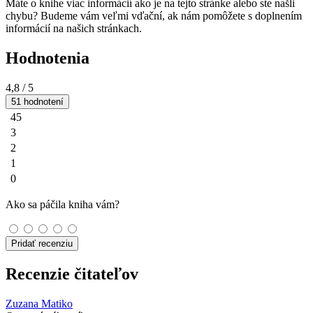
Máte o knihe viac informácií ako je na tejto stránke alebo ste našli
chybu? Budeme vám veľmi vďační, ak nám pomôžete s doplnením
informácií na našich stránkach.
Hodnotenia
4,8
/ 5
51 hodnotení
45
3
2
1
0
Ako sa páčila kniha vám?
Pridať recenziu
Recenzie čitateľov
Zuzana Matiko