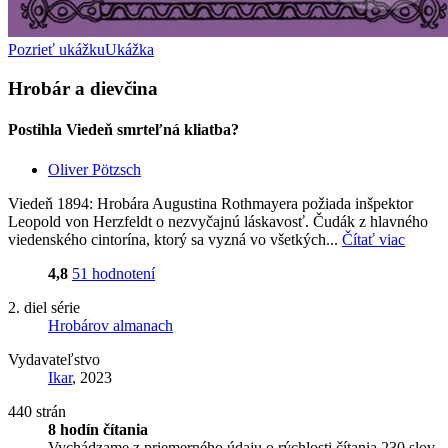
Pozrieť ukážku
Ukážka
Hrobár a dievčina
Postihla Viedeň smrteľná kliatba?
Oliver Pötzsch
Viedeň 1894: Hrobára Augustina Rothmayera požiada inšpektor
Leopold von Herzfeldt o nezvyčajnú láskavosť. Čudák z hlavného
viedenského cintorína, ktorý sa vyzná vo všetkých...
Čítať viac
4,8
51 hodnotení
2. diel série
Hrobárov almanach
Vydavateľstvo
Ikar
, 2023
440 strán
8 hodín čítania
Vychádzame z priemerného údaju o rýchlosti čítania 230 slov