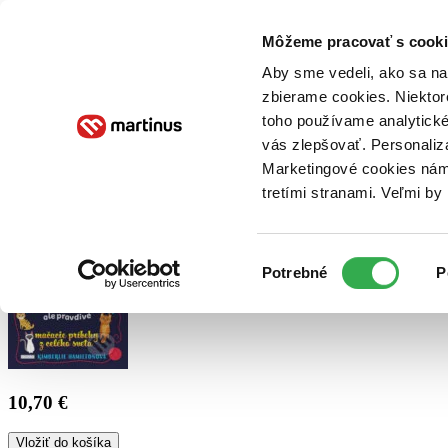
Doručenie
Kníhkupectvá
Knihovrátok
Poukážky
Knižný blog
Kontakt
Môžeme pracovať s cooki
Aby sme vedeli, ako sa na 
zbierame cookies. Niektor
E-knihy
Audioknihy
Hry
Filmy
Knihy
Doplnky
toho používame analytické
vás zlepšovať. Personaliz
Vyhľadávanie
Marketingové cookies nám 
tretími stranami. Veľmi b
Prihlásiť
Výber
Potrebné
P
súhlasu
10,70 €
Vložiť do košíka