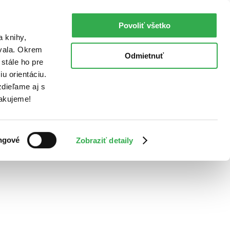
Povoliť všetko
a knihy,
ovala. Okrem
Odmietnuť
stále ho pre
u orientáciu.
dieľame aj s
Ďakujeme!
ngové
Zobraziť detaily