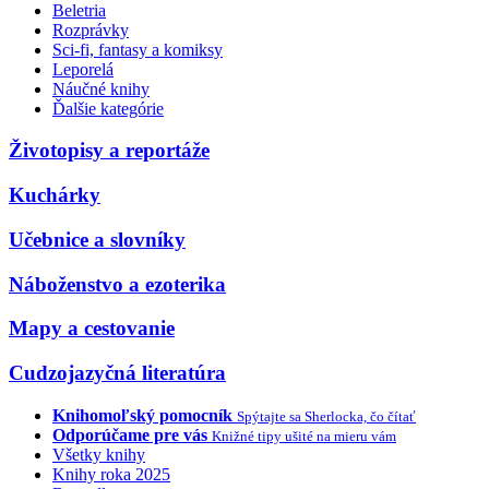
Beletria
Rozprávky
Sci-fi, fantasy a komiksy
Leporelá
Náučné knihy
Ďalšie kategórie
Životopisy a reportáže
Kuchárky
Učebnice a slovníky
Náboženstvo a ezoterika
Mapy a cestovanie
Cudzojazyčná literatúra
Knihomoľský pomocník
Spýtajte sa Sherlocka, čo čítať
Odporúčame pre vás
Knižné tipy ušité na mieru vám
Všetky knihy
Knihy roka 2025