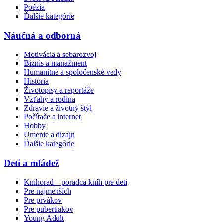
Poézia
Ďalšie kategórie
Náučná a odborná
Motivácia a sebarozvoj
Biznis a manažment
Humanitné a spoločenské vedy
História
Životopisy a reportáže
Vzťahy a rodina
Zdravie a životný štýl
Počítače a internet
Hobby
Umenie a dizajn
Ďalšie kategórie
Deti a mládež
Knihorad – poradca kníh pre deti
Pre najmenších
Pre prvákov
Pre pubertiakov
Young Adult