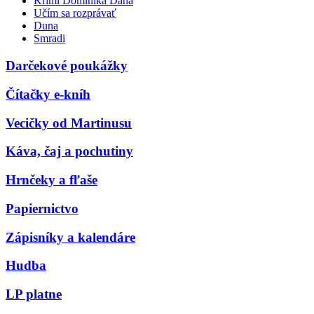
Krimi Dominika Dána
Učím sa rozprávať
Duna
Smradi
Darčekové poukážky
Čítačky e-kníh
Vecičky od Martinusu
Káva, čaj a pochutiny
Hrnčeky a fľaše
Papiernictvo
Zápisníky a kalendáre
Hudba
LP platne