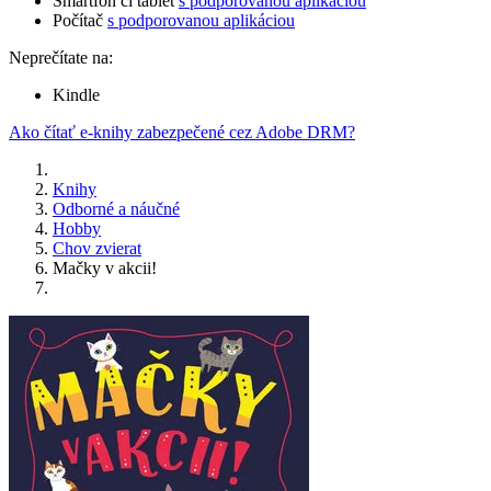
Smartfón či tablet
s podporovanou aplikáciou
Počítač
s podporovanou aplikáciou
Neprečítate na:
Kindle
Ako čítať e-knihy zabezpečené cez Adobe DRM?
Knihy
Odborné a náučné
Hobby
Chov zvierat
Mačky v akcii!