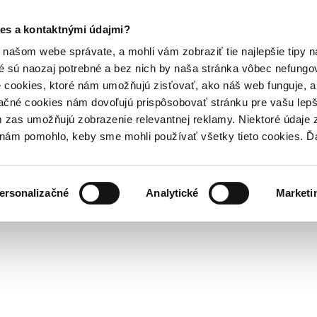
es a kontaktnými údajmi?
našom webe správate, a mohli vám zobraziť tie najlepšie tipy n
é sú naozaj potrebné a bez nich by naša stránka vôbec nefung
 cookies, ktoré nám umožňujú zisťovať, ako náš web funguje, a 
ačné cookies nám dovoľujú prispôsobovať stránku pre vašu lepši
zas umožňujú zobrazenie relevantnej reklamy. Niektoré údaje z
y nám pomohlo, keby sme mohli používať všetky tieto cookies. 
ersonalizačné
Analytické
Marketi