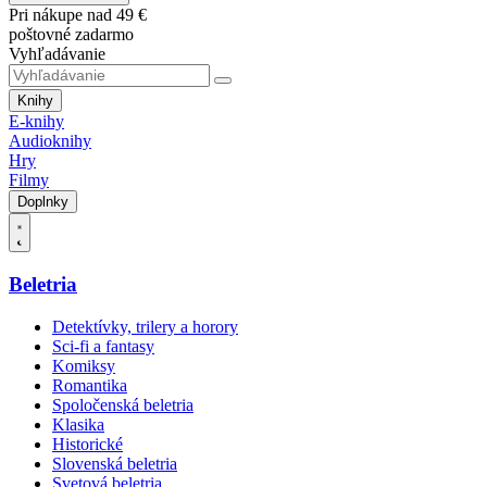
Pri nákupe nad 49 €
poštovné zadarmo
Vyhľadávanie
Knihy
E-knihy
Audioknihy
Hry
Filmy
Doplnky
Beletria
Detektívky, trilery a horory
Sci-fi a fantasy
Komiksy
Romantika
Spoločenská beletria
Klasika
Historické
Slovenská beletria
Svetová beletria