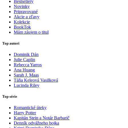
Bestsellery
Novinky
Pripravované
Akcie a zľavy
Kolekcie
BookTok
Mám záujem o titul
Top autori
Dominik Dán
Julie Caplin
Rebecca Yarros
Ana Huang
Sarah J. Maas
Táňa Keleová Vasilková
Lucinda Riley
Top série
Romantické úteky
Harry Potter
Kapitán Stein a Notár Barbarič
Denník odvážneho bojka