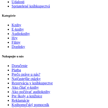
Udalosti
Spriatelené kníhkupectvá
Kategórie
Knihy
E-knihy
Audioknihy
Hry
Filmy
Doplnky
Nakupujte u nás
Doručenie
Platba
Prečo práve u nás?
Najčastejšie otázky
Rezervácia v kníhkupectve
Ako čítať e-knihy
Ako počúvať audioknihy
Pre školy a knižnice
Reklamácie
Knihomoľský pomocník