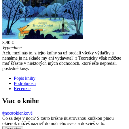
8,90 €
Vypredané
Ach, mrzí nás to, z tejto knihy sa už predali všetky výtlačky a
nemáme ju na sklade my ani vydavateľ :( Teoreticky však môžete
mať šťastie v niektorých iných obchodoch, ktoré ešte nepredali
posledné kusy.
Popis knihy
Podrobnosti
Recenzie
Viac o knihe
#noc
#okienkové
Čo sa deje v noci? S touto krásne ilustrovanou knižkou plnou
okienok môžeš nazrieť do nočného sveta a dozvieš sa to.