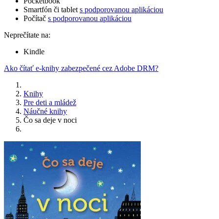
Pocketbook
Smartfón či tablet
s podporovanou aplikáciou
Počítač
s podporovanou aplikáciou
Neprečítate na:
Kindle
Ako čítať e-knihy zabezpečené cez Adobe DRM?
Knihy
Pre deti a mládež
Náučné knihy
Čo sa deje v noci