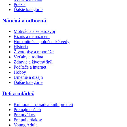
Poézia
Ďalšie kategórie
Náučná a odborná
Motivácia a sebarozvoj
Biznis a manažment
Humanitné a spoločenské vedy
História
Životopisy a reportáže
Vzťahy a rodina
Zdravie a životný štýl
Počítače a internet
Hobby
Umenie a dizajn
Ďalšie kategórie
Deti a mládež
Knihorad – poradca kníh pre deti
Pre najmenších
Pre prvákov
Pre pubertiakov
Young Adult