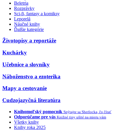
Beletria
Rozprávky
Sci-fi, fantasy a komiksy
Leporelá
Náučné knihy
Ďalšie kategórie
Životopisy a reportáže
Kuchárky
Učebnice a slovníky
Náboženstvo a ezoterika
Mapy a cestovanie
Cudzojazyčná literatúra
Knihomoľský pomocník
Spýtajte sa Sherlocka, čo čítať
Odporúčame pre vás
Knižné tipy ušité na mieru vám
Všetky knihy
Knihy roka 2025