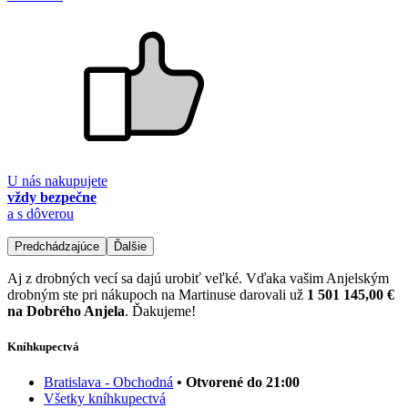
U nás nakupujete
vždy bezpečne
a s dôverou
Predchádzajúce
Ďalšie
Aj z drobných vecí sa dajú urobiť veľké. Vďaka vašim Anjelským
drobným ste pri nákupoch na Martinuse darovali už
1 501 145,00 €
na Dobrého Anjela
. Ďakujeme!
Kníhkupectvá
Bratislava - Obchodná
• Otvorené do 21:00
Všetky kníhkupectvá