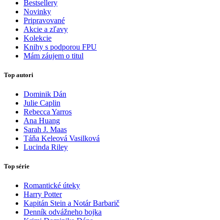
Bestsellery
Novinky
Pripravované
Akcie a zľavy
Kolekcie
Knihy s podporou FPU
Mám záujem o titul
Top autori
Dominik Dán
Julie Caplin
Rebecca Yarros
Ana Huang
Sarah J. Maas
Táňa Keleová Vasilková
Lucinda Riley
Top série
Romantické úteky
Harry Potter
Kapitán Stein a Notár Barbarič
Denník odvážneho bojka