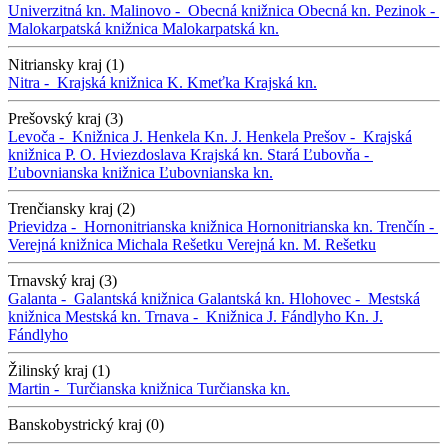
Univerzitná kn.
Malinovo -
Obecná knižnica
Obecná kn.
Pezinok -
Malokarpatská knižnica
Malokarpatská kn.
Nitriansky kraj (1)
Nitra -
Krajská knižnica K. Kmeťka
Krajská kn.
Prešovský kraj (3)
Levoča -
Knižnica J. Henkela
Kn. J. Henkela
Prešov -
Krajská
knižnica P. O. Hviezdoslava
Krajská kn.
Stará Ľubovňa -
Ľubovnianska knižnica
Ľubovnianska kn.
Trenčiansky kraj (2)
Prievidza -
Hornonitrianska knižnica
Hornonitrianska kn.
Trenčín -
Verejná knižnica Michala Rešetku
Verejná kn. M. Rešetku
Trnavský kraj (3)
Galanta -
Galantská knižnica
Galantská kn.
Hlohovec -
Mestská
knižnica
Mestská kn.
Trnava -
Knižnica J. Fándlyho
Kn. J.
Fándlyho
Žilinský kraj (1)
Martin -
Turčianska knižnica
Turčianska kn.
Banskobystrický kraj (0)