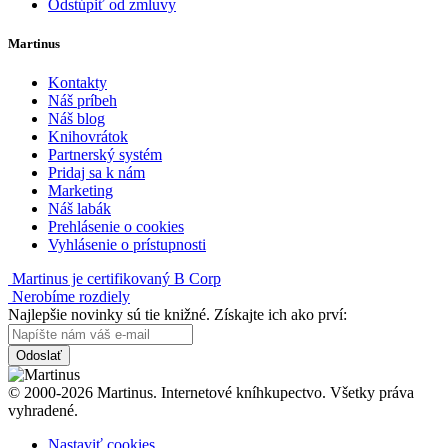
Odstúpiť od zmluvy
Martinus
Kontakty
Náš príbeh
Náš blog
Knihovrátok
Partnerský systém
Pridaj sa k nám
Marketing
Náš labák
Prehlásenie o cookies
Vyhlásenie o prístupnosti
Martinus je certifikovaný B Corp
Nerobíme rozdiely
Najlepšie novinky sú tie knižné. Získajte ich ako prví:
Odoslať
© 2000-2026 Martinus. Internetové kníhkupectvo. Všetky práva
vyhradené.
Nastaviť cookies