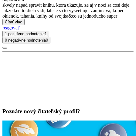
skvely napad spravit knihu, ktora ukazuje, ze aj v noci sa cosi deje,
takze ked to dieta vidi, lahsie sa to vysvetluje. zaujimava, kopec
okienok, tahania. knihy od svojtka&co su jednoducho super
Čítať viac
reagovať
1 pozitívne hodnotenie
1
0 negatívne hodnotenia
0
Poznáte nový čitateľský profil?