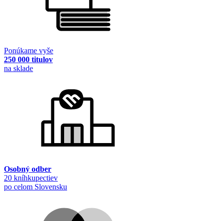
Ponúkame vyše
250 000 titulov
na sklade
Osobný odber
20 kníhkupectiev
po celom Slovensku