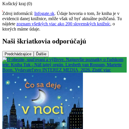
Košický kraj (0)
Zdroj informácií:
Infogate.sk
. Údaje hovoria o tom, že kniha je v
evidencii danej knižnice, môže však už byť aktuálne požičaná. Tu
nájdete
zoznam všetkých viac ako 200 slovenských knižníc
, o
ktorých máme údaje.
Naši škriatkovia odporúčajú
Predchádzajúce
Ďalšie