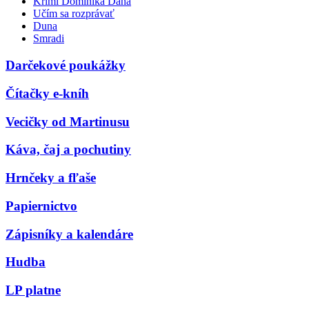
Krimi Dominika Dána
Učím sa rozprávať
Duna
Smradi
Darčekové poukážky
Čítačky e-kníh
Vecičky od Martinusu
Káva, čaj a pochutiny
Hrnčeky a fľaše
Papiernictvo
Zápisníky a kalendáre
Hudba
LP platne