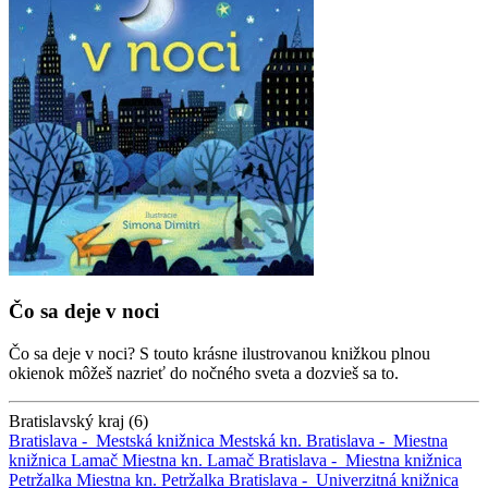
Čo sa deje v noci
Čo sa deje v noci? S touto krásne ilustrovanou knižkou plnou
okienok môžeš nazrieť do nočného sveta a dozvieš sa to.
Bratislavský kraj (6)
Bratislava -
Mestská knižnica
Mestská kn.
Bratislava -
Miestna
knižnica Lamač
Miestna kn. Lamač
Bratislava -
Miestna knižnica
Petržalka
Miestna kn. Petržalka
Bratislava -
Univerzitná knižnica