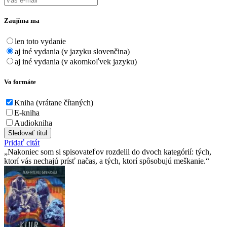
Zaujíma ma
len toto vydanie
aj iné vydania (v jazyku slovenčina)
aj iné vydania (v akomkoľvek jazyku)
Vo formáte
Kniha (vrátane čítaných)
E-kniha
Audiokniha
Sledovať titul
Pridať citát
Nakoniec som si spisovateľov rozdelil do dvoch kategórií: tých,
ktorí vás nechajú prísť načas, a tých, ktorí spôsobujú meškanie.