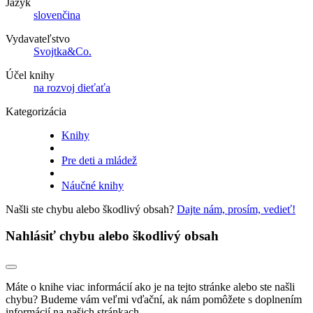
Jazyk
slovenčina
Vydavateľstvo
Svojtka&Co.
Účel knihy
na rozvoj dieťaťa
Kategorizácia
Knihy
Pre deti a mládež
Náučné knihy
Našli ste chybu alebo škodlivý obsah?
Dajte nám, prosím, vedieť!
Nahlásiť chybu alebo škodlivý obsah
Máte o knihe viac informácií ako je na tejto stránke alebo ste našli
chybu? Budeme vám veľmi vďační, ak nám pomôžete s doplnením
informácií na našich stránkach.