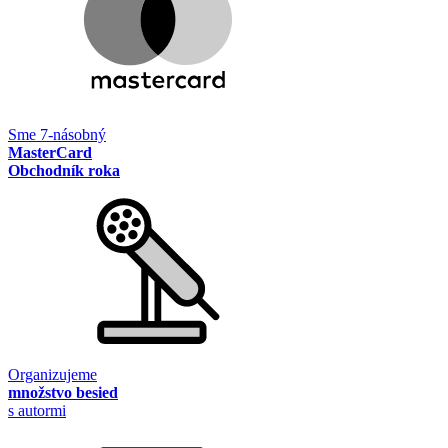
Sme 7-násobný
MasterCard
Obchodník roka
Organizujeme
množstvo besied
s autormi