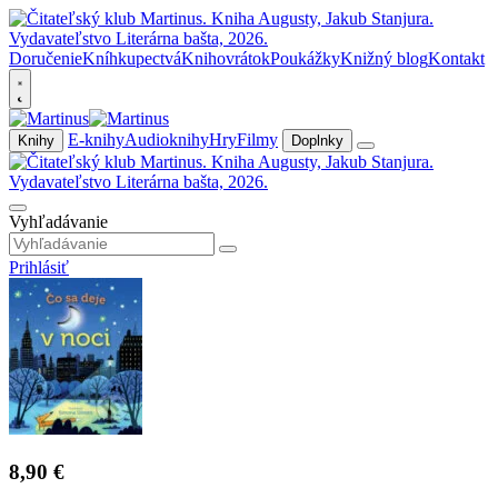
Doručenie
Kníhkupectvá
Knihovrátok
Poukážky
Knižný blog
Kontakt
E-knihy
Audioknihy
Hry
Filmy
Knihy
Doplnky
Vyhľadávanie
Prihlásiť
8,90 €