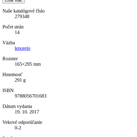
Čítať viac
Naše katalógové číslo
279348
Počet strán
14
Väzba
leporelo
Rozmer
165×295 mm
Hmotnosť
291 g
ISBN
9788056701683
Dátum vydania
19. 10. 2017
Vekové odporúčanie
0-2