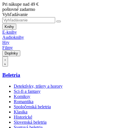
Pri nákupe nad 49 €
poštovné zadarmo
Vyhľadávanie
Knihy
E-knihy
Audioknihy
Hry
Filmy
Doplnky
Beletria
Detektívky, trilery a horory
Sci-fi a fantasy
Komiksy
Romantika
Spoločenská beletria
Klasika
Historické
Slovenská beletria
Svetová beletria