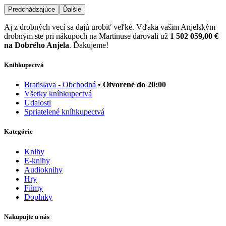
Predchádzajúce
Ďalšie
Aj z drobných vecí sa dajú urobiť veľké. Vďaka vašim Anjelským
drobným ste pri nákupoch na Martinuse darovali už
1 502 059,00 €
na Dobrého Anjela
. Ďakujeme!
Kníhkupectvá
Bratislava - Obchodná
• Otvorené do 20:00
Všetky kníhkupectvá
Udalosti
Spriatelené kníhkupectvá
Kategórie
Knihy
E-knihy
Audioknihy
Hry
Filmy
Doplnky
Nakupujte u nás