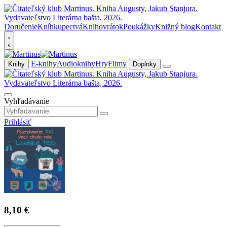
Doručenie
Kníhkupectvá
Knihovrátok
Poukážky
Knižný blog
Kontakt
E-knihy
Audioknihy
Hry
Filmy
Knihy
Doplnky
Vyhľadávanie
Prihlásiť
8,10 €