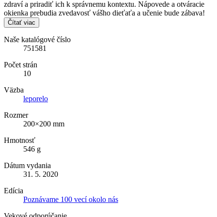
zdraví a priradiť ich k správnemu kontextu. Nápovede a otváracie
okienka prebudia zvedavosť vášho dieťaťa a učenie bude zábava!
Čítať viac
Naše katalógové číslo
751581
Počet strán
10
Väzba
leporelo
Rozmer
200×200 mm
Hmotnosť
546 g
Dátum vydania
31. 5. 2020
Edícia
Poznávame 100 vecí okolo nás
Vekové odporúčanie