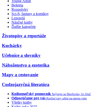
Young Adult
Beletria
Rozprávky
Sci-fi, fantasy a komiksy
Leporelá
Náučné knihy
Ďalšie kategórie
Životopisy a reportáže
Kuchárky
Učebnice a slovníky
Náboženstvo a ezoterika
Mapy a cestovanie
Cudzojazyčná literatúra
Knihomoľský pomocník
Spýtajte sa Sherlocka, čo čítať
Odporúčame pre vás
Knižné tipy ušité na mieru vám
Všetky knihy
Knihy roka 2025