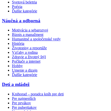
Svetová beletria
Poézia
Ďalšie kategórie
Náučná a odborná
Motivácia a sebarozvoj
Biznis a manažment
Humanitné a spoločenské vedy
História
Životopisy a reportáže
Vzťahy a rodina
Zdravie a životný štýl
Počítače a internet
Hobby
Umenie a dizajn
Ďalšie kategórie
Deti a mládež
Knihorad – poradca kníh pre deti
Pre najmenších
Pre prvákov
Pre pubertiakov