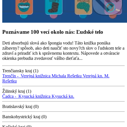
Poznávame 100 vecí okolo nás: Ľudské telo
Deti absorbujú slová ako špongia vodu! Táto knižka ponúka
zábavny? spôsob, ako deti naučiť sto novy?ch slov o ľudskom tele a
zdraví a priradiť ich k správnemu kontextu. Nápovede a otváracie
okienka prebudia zvedavosť vášho dieťaťa...
Trenčiansky kraj (1)
Trenčín -
Verejná knižnica Michala Rešetku
Verejná kn. M.
Rešetku
Žilinský kraj (1)
Čadca -
Kysucká knižnica
Kysucká kn.
Bratislavský kraj (0)
Banskobystrický kraj (0)
Košický kraj (0)