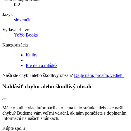
0-2
Jazyk
slovenčina
Vydavateľstvo
YoYo Books
Kategorizácia
Knihy
Pre deti a mládež
Našli ste chybu alebo škodlivý obsah?
Dajte nám, prosím, vedieť!
Nahlásiť chybu alebo škodlivý obsah
Máte o knihe viac informácií ako je na tejto stránke alebo ste našli
chybu? Budeme vám veľmi vďační, ak nám pomôžete s doplnením
informácií na našich stránkach.
Kúpte spolu