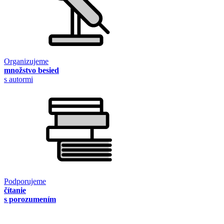
Organizujeme
množstvo besied
s autormi
Podporujeme
čítanie
s porozumením