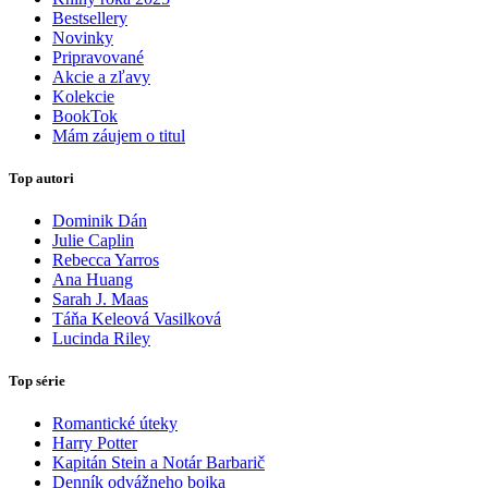
Bestsellery
Novinky
Pripravované
Akcie a zľavy
Kolekcie
BookTok
Mám záujem o titul
Top autori
Dominik Dán
Julie Caplin
Rebecca Yarros
Ana Huang
Sarah J. Maas
Táňa Keleová Vasilková
Lucinda Riley
Top série
Romantické úteky
Harry Potter
Kapitán Stein a Notár Barbarič
Denník odvážneho bojka