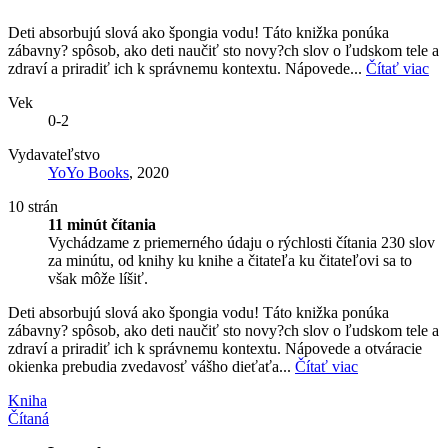
Deti absorbujú slová ako špongia vodu! Táto knižka ponúka
zábavny? spôsob, ako deti naučiť sto novy?ch slov o ľudskom tele a
zdraví a priradiť ich k správnemu kontextu. Nápovede...
Čítať viac
Vek
0-2
Vydavateľstvo
YoYo Books
, 2020
10 strán
11 minút čítania
Vychádzame z priemerného údaju o rýchlosti čítania 230 slov
za minútu, od knihy ku knihe a čitateľa ku čitateľovi sa to
však môže líšiť.
Deti absorbujú slová ako špongia vodu! Táto knižka ponúka
zábavny? spôsob, ako deti naučiť sto novy?ch slov o ľudskom tele a
zdraví a priradiť ich k správnemu kontextu. Nápovede a otváracie
okienka prebudia zvedavosť vášho dieťaťa...
Čítať viac
Kniha
Čítaná