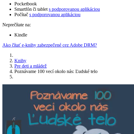
Pocketbook
Smartfón či tablet
s podporovanou aplikáciou
Počítač
s podporovanou aplikáciou
Neprečítate na:
Kindle
Ako čítať e-knihy zabezpečené cez Adobe DRM?
Knihy
Pre deti a mládež
Poznávame 100 vecí okolo nás: Ľudské telo