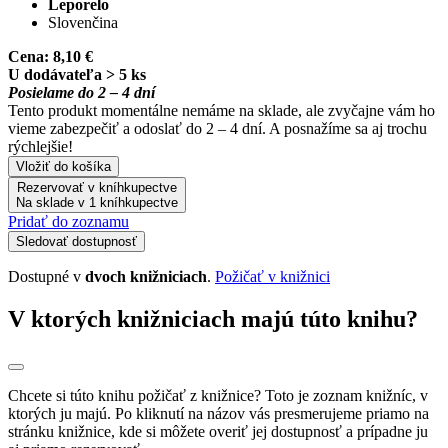
Leporelo
Slovenčina
Cena:
8,10 €
U dodávateľa > 5 ks
Posielame do 2 – 4 dní
Tento produkt momentálne nemáme na sklade, ale zvyčajne vám ho
vieme zabezpečiť a odoslať do 2 – 4 dní. A posnažíme sa aj trochu
rýchlejšie!
Vložiť do košíka
Rezervovať v kníhkupectve
Na sklade v 1 kníhkupectve
Pridať do zoznamu
Sledovať dostupnosť
Dostupné v
dvoch knižniciach
.
Požičať v knižnici
V ktorých knižniciach majú túto knihu?
Chcete si túto knihu požičať z knižnice? Toto je zoznam knižníc, v
ktorých ju majú. Po kliknutí na názov vás presmerujeme priamo na
stránku knižnice, kde si môžete overiť jej dostupnosť a prípadne ju