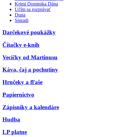
Krimi Dominika Dána
Učím sa rozprávať
Duna
Smradi
Darčekové poukážky
Čítačky e-kníh
Vecičky od Martinusu
Káva, čaj a pochutiny
Hrnčeky a fľaše
Papiernictvo
Zápisníky a kalendáre
Hudba
LP platne