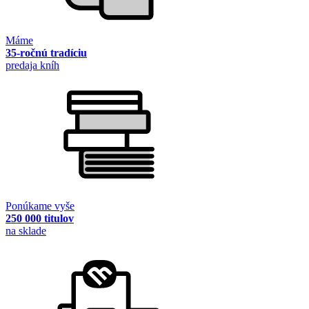
Máme
35-ročnú tradíciu
predaja kníh
Ponúkame vyše
250 000 titulov
na sklade