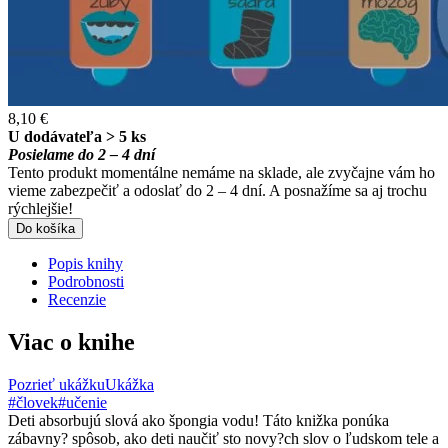
8,10 €
U dodávateľa > 5 ks
Posielame do 2 – 4 dní
Tento produkt momentálne nemáme na sklade, ale zvyčajne vám ho
vieme zabezpečiť a odoslať do 2 – 4 dní. A posnažíme sa aj trochu
rýchlejšie!
Do košíka
Popis knihy
Podrobnosti
Recenzie
Viac o knihe
Pozrieť ukážku
Ukážka
#človek
#učenie
Deti absorbujú slová ako špongia vodu! Táto knižka ponúka
zábavny? spôsob, ako deti naučiť sto novy?ch slov o ľudskom tele a