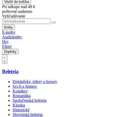
Vložiť do košíka
Pri nákupe nad 49 €
poštovné zadarmo
Vyhľadávanie
Knihy
E-knihy
Audioknihy
Hry
Filmy
Doplnky
Beletria
Detektívky, trilery a horory
Sci-fi a fantasy
Komiksy
Romantika
Spoločenská beletria
Klasika
Historické
Slovenská beletria