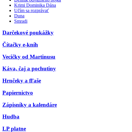
Krimi Dominika Dána
Učím sa rozprávať
Duna
Smradi
Darčekové poukážky
Čítačky e-kníh
Vecičky od Martinusu
Káva, čaj a pochutiny
Hrnčeky a fľaše
Papiernictvo
Zápisníky a kalendáre
Hudba
LP platne