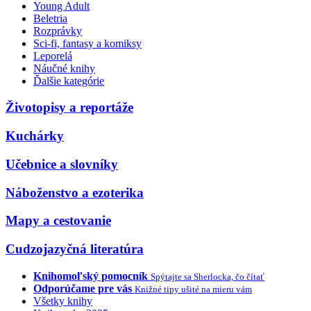
Young Adult
Beletria
Rozprávky
Sci-fi, fantasy a komiksy
Leporelá
Náučné knihy
Ďalšie kategórie
Životopisy a reportáže
Kuchárky
Učebnice a slovníky
Náboženstvo a ezoterika
Mapy a cestovanie
Cudzojazyčná literatúra
Knihomoľský pomocník
Spýtajte sa Sherlocka, čo čítať
Odporúčame pre vás
Knižné tipy ušité na mieru vám
Všetky knihy