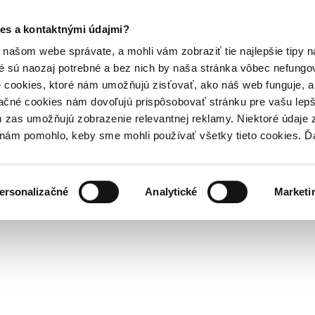
es a kontaktnými údajmi?
našom webe správate, a mohli vám zobraziť tie najlepšie tipy n
é sú naozaj potrebné a bez nich by naša stránka vôbec nefung
 cookies, ktoré nám umožňujú zisťovať, ako náš web funguje, a 
ačné cookies nám dovoľujú prispôsobovať stránku pre vašu lepši
zas umožňujú zobrazenie relevantnej reklamy. Niektoré údaje z
y nám pomohlo, keby sme mohli používať všetky tieto cookies. 
ersonalizačné
Analytické
Marketi