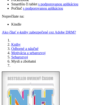
Smartfón či tablet
s podporovanou aplikáciou
Počítač
s podporovanou aplikáciou
Neprečítate na:
Kindle
Ako čítať e-knihy zabezpečené cez Adobe DRM?
Knihy
Odborné a náučné
Motivácia a sebarozvoj
Sebarozvoj
Mysli a zbohatni