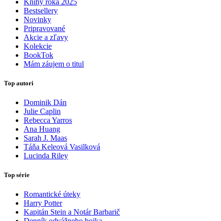
Knihy roka 2025
Bestsellery
Novinky
Pripravované
Akcie a zľavy
Kolekcie
BookTok
Mám záujem o titul
Top autori
Dominik Dán
Julie Caplin
Rebecca Yarros
Ana Huang
Sarah J. Maas
Táňa Keleová Vasilková
Lucinda Riley
Top série
Romantické úteky
Harry Potter
Kapitán Stein a Notár Barbarič
Denník odvážneho bojka