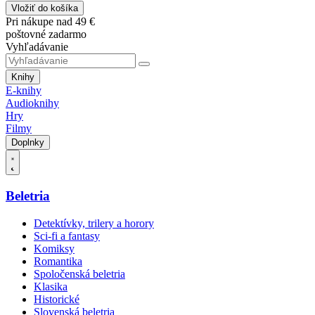
Vložiť do košíka
Pri nákupe nad 49 €
poštovné zadarmo
Vyhľadávanie
Knihy
E-knihy
Audioknihy
Hry
Filmy
Doplnky
Beletria
Detektívky, trilery a horory
Sci-fi a fantasy
Komiksy
Romantika
Spoločenská beletria
Klasika
Historické
Slovenská beletria