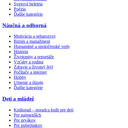
Svetová beletria
Poézia
Ďalšie kategórie
Náučná a odborná
Motivácia a sebarozvoj
Biznis a manažment
Humanitné a spoločenské vedy
História
Životopisy a reportáže
Vzťahy a rodina
Zdravie a životný štýl
Počítače a internet
Hobby
Umenie a dizajn
Ďalšie kategórie
Deti a mládež
Knihorad – poradca kníh pre deti
Pre najmenších
Pre prvákov
Pre pubertiakov