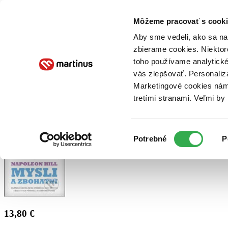
Doručenie
Kníhkupectvá
Knihovrátok
Poukážky
Knižný blog
Kontakt
Môžeme pracovať s cooki
Aby sme vedeli, ako sa na 
zbierame cookies. Niektor
E-knihy
Audioknihy
Hry
Filmy
Knihy
Doplnky
toho používame analytické
vás zlepšovať. Personaliz
Vyhľadávanie
Marketingové cookies nám 
tretími stranami. Veľmi b
Prihlásiť
Výber
Potrebné
P
súhlasu
13,80 €