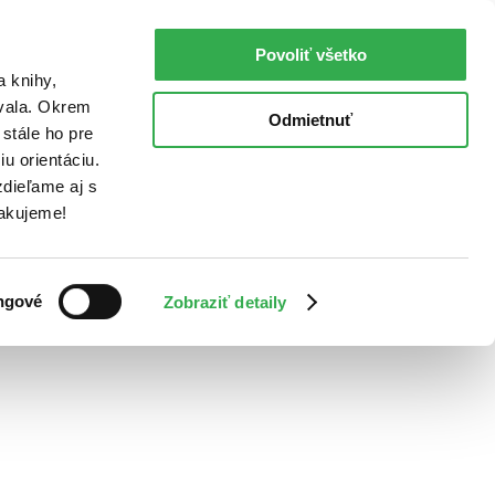
Povoliť všetko
a knihy,
ovala. Okrem
Odmietnuť
stále ho pre
u orientáciu.
dieľame aj s
Ďakujeme!
ngové
Zobraziť detaily