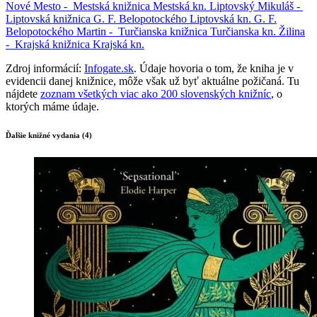
Nové Mesto -
Mestská knižnica
Mestská kn.
Liptovský Mikuláš -
Liptovská knižnica G. F. Belopotockého
Liptovská kn. G. F.
Belopotockého
Martin -
Turčianska knižnica
Turčianska kn.
Žilina
-
Krajská knižnica
Krajská kn.
Zdroj informácií:
Infogate.sk
. Údaje hovoria o tom, že kniha je v
evidencii danej knižnice, môže však už byť aktuálne požičaná. Tu
nájdete
zoznam všetkých viac ako 200 slovenských knižníc
, o
ktorých máme údaje.
Ďalšie knižné vydania (4)