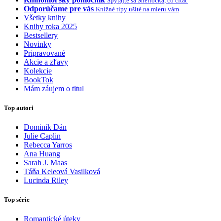
Spýtajte sa Sherlocka, čo čítať
Odporúčame pre vás
Knižné tipy ušité na mieru vám
Všetky knihy
Knihy roka 2025
Bestsellery
Novinky
Pripravované
Akcie a zľavy
Kolekcie
BookTok
Mám záujem o titul
Top autori
Dominik Dán
Julie Caplin
Rebecca Yarros
Ana Huang
Sarah J. Maas
Táňa Keleová Vasilková
Lucinda Riley
Top série
Romantické úteky