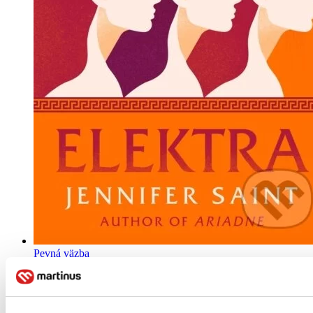
Pevná väzba
Angličtina, 2022
Viac ako 30 dní
Tento produkt je na objednávku a jeho dodanie môže trvať aj
viac ako 30 dní. Urobíme však všetko pre to, aby sme vašu