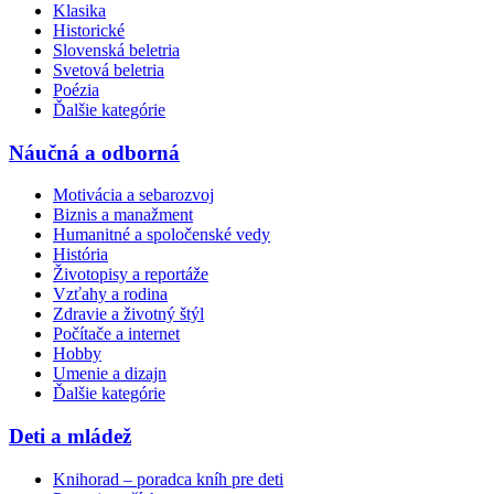
Klasika
Historické
Slovenská beletria
Svetová beletria
Poézia
Ďalšie kategórie
Náučná a odborná
Motivácia a sebarozvoj
Biznis a manažment
Humanitné a spoločenské vedy
História
Životopisy a reportáže
Vzťahy a rodina
Zdravie a životný štýl
Počítače a internet
Hobby
Umenie a dizajn
Ďalšie kategórie
Deti a mládež
Knihorad – poradca kníh pre deti