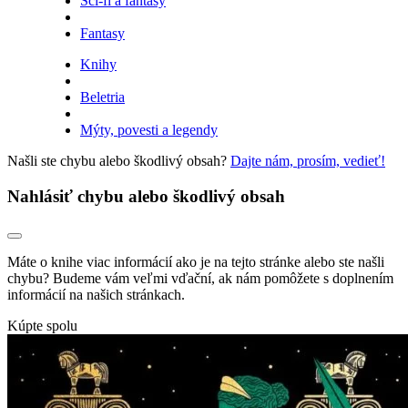
Sci-fi a fantasy
Fantasy
Knihy
Beletria
Mýty, povesti a legendy
Našli ste chybu alebo škodlivý obsah?
Dajte nám, prosím, vedieť!
Nahlásiť chybu alebo škodlivý obsah
Máte o knihe viac informácií ako je na tejto stránke alebo ste našli
chybu? Budeme vám veľmi vďační, ak nám pomôžete s doplnením
informácií na našich stránkach.
Kúpte spolu