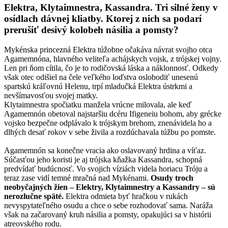
Elektra, Klytaimnestra, Kassandra. Tri silné ženy v
osídlach dávnej kliatby. Ktorej z nich sa podarí
prerušiť desivý kolobeh násilia a pomsty?
Mykénska princezná Elektra túžobne očakáva návrat svojho otca
Agamemnóna, hlavného veliteľa achájskych vojsk, z trójskej vojny.
Len pri ňom cítila, čo je to rodičovská láska a náklonnosť. Odkedy
však otec odišiel na čele veľkého loďstva oslobodiť unesenú
spartskú kráľovnú Helenu, trpí mladučká Elektra ústrkmi a
nevšímavosťou svojej matky.
Klytaimnestra spočiatku manžela vrúcne milovala, ale keď
Agamemnón obetoval najstaršiu dcéru Ifigeneiu bohom, aby grécke
vojsko bezpečne odplávalo k trójskym brehom, znenávidela ho a
dlhých desať rokov v sebe živila a rozdúchavala túžbu po pomste.
Agamemnón sa konečne vracia ako oslavovaný hrdina a víťaz.
Súčasťou jeho koristi je aj trójska kňažka Kassandra, schopná
predvídať budúcnosť. Vo svojich víziách videla horiacu Tróju a
teraz zase vidí temné mračná nad Mykénami.
Osudy troch
neobyčajných žien – Elektry, Klytaimnestry a Kassandry – sú
nerozlučne späté.
Elektra odmieta byť hračkou v rukách
nevyspytateľného osudu a chce o sebe rozhodovať sama. Naráža
však na začarovaný kruh násilia a pomsty, opakujúci sa v histórii
atreovského rodu.