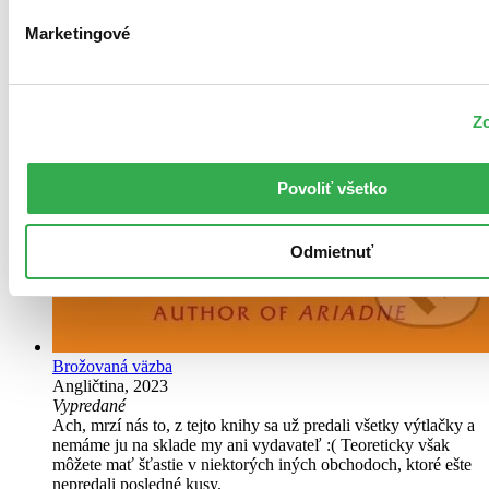
Marketingové
Zo
Povoliť všetko
Odmietnuť
Brožovaná väzba
Angličtina, 2023
Vypredané
Ach, mrzí nás to, z tejto knihy sa už predali všetky výtlačky a
nemáme ju na sklade my ani vydavateľ :( Teoreticky však
môžete mať šťastie v niektorých iných obchodoch, ktoré ešte
nepredali posledné kusy.