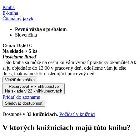
Kniha
E-kniha
Čítaná
iný jazyk
Pevná väzba s prebalom
Slovenčina
Cena:
19,60 €
Na sklade > 5 ks
Posielame ihneď
Táto kniha sa môže na cestu ku vám vybrať prakticky okamžite! Ak
si ju objednáte do 13:00 v pracovný deň, odošleme vám ju ešte
dnes, inak najneskôr nasledujúci pracovný deň.
Vložiť do košíka
Rezervovať v kníhkupectve
Na sklade v 22 kníhkupectvách
Pridať do zoznamu
Sledovať dostupnosť
Dostupné v
33 knižniciach
.
Požičať v knižnici
V ktorých knižniciach majú túto knihu?