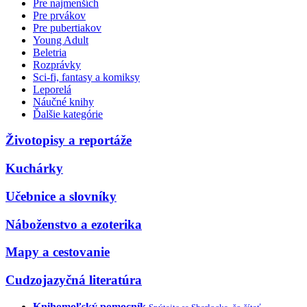
Pre najmenších
Pre prvákov
Pre pubertiakov
Young Adult
Beletria
Rozprávky
Sci-fi, fantasy a komiksy
Leporelá
Náučné knihy
Ďalšie kategórie
Životopisy a reportáže
Kuchárky
Učebnice a slovníky
Náboženstvo a ezoterika
Mapy a cestovanie
Cudzojazyčná literatúra
Knihomoľský pomocník