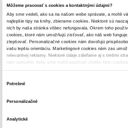
objednávku odoslali čo najskôr a o jej ceste vás budeme včas
Môžeme pracovať s cookies a kontaktnými údajmi?
informovať.
-5 %
Aby sme vedeli, ako sa na našom webe správate, a mohli vá
najlepšie tipy na knihy, zbierame cookies. Niektoré sú naoza
33,24 €
nich by naša stránka vôbec nefungovala. Okrem toho použí
Vložiť do košíka
cookies, ktoré nám umožňujú zisťovať, ako náš web funguje,
zlepšovať. Personalizačné cookies nám dovoľujú prispôsobo
vašu lepšiu orientáciu. Marketingové cookies nám zas umož
relevantnej reklamy. Niektoré údaje zdieľame aj s tretími str
nám pomohlo, keby sme mohli používať všetky tieto cookie
Výber
Potrebné
súhlasu
Personalizačné
Analytické