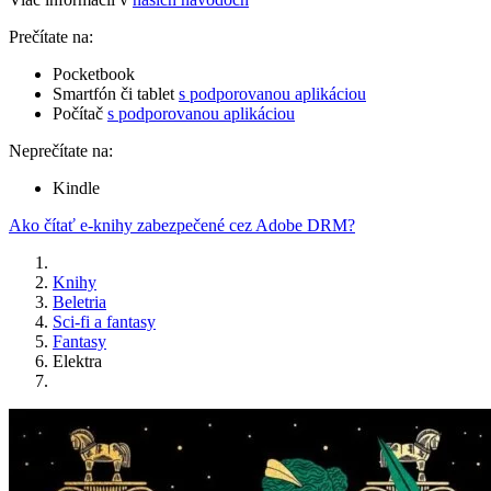
Prečítate na:
Pocketbook
Smartfón či tablet
s podporovanou aplikáciou
Počítač
s podporovanou aplikáciou
Neprečítate na:
Kindle
Ako čítať e-knihy zabezpečené cez Adobe DRM?
Knihy
Beletria
Sci-fi a fantasy
Fantasy
Elektra