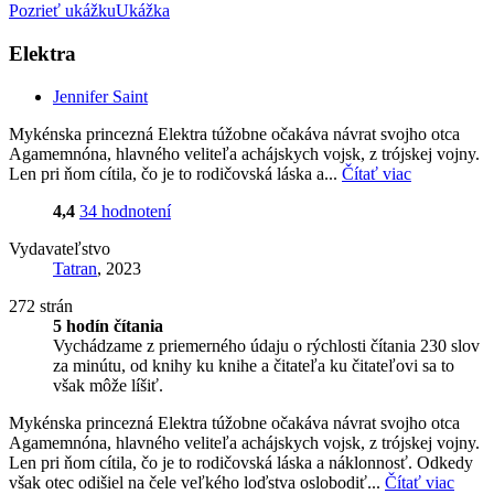
Pozrieť ukážku
Ukážka
Elektra
Jennifer Saint
Mykénska princezná Elektra túžobne očakáva návrat svojho otca
Agamemnóna, hlavného veliteľa achájskych vojsk, z trójskej vojny.
Len pri ňom cítila, čo je to rodičovská láska a...
Čítať viac
4,4
34 hodnotení
Vydavateľstvo
Tatran
, 2023
272 strán
5 hodín čítania
Vychádzame z priemerného údaju o rýchlosti čítania 230 slov
za minútu, od knihy ku knihe a čitateľa ku čitateľovi sa to
však môže líšiť.
Mykénska princezná Elektra túžobne očakáva návrat svojho otca
Agamemnóna, hlavného veliteľa achájskych vojsk, z trójskej vojny.
Len pri ňom cítila, čo je to rodičovská láska a náklonnosť. Odkedy
však otec odišiel na čele veľkého loďstva oslobodiť...
Čítať viac