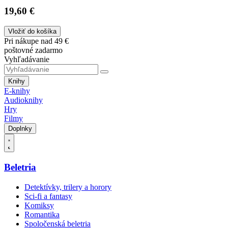
19,60 €
Vložiť do košíka
Pri nákupe nad 49 €
poštovné zadarmo
Vyhľadávanie
Knihy
E-knihy
Audioknihy
Hry
Filmy
Doplnky
Beletria
Detektívky, trilery a horory
Sci-fi a fantasy
Komiksy
Romantika
Spoločenská beletria