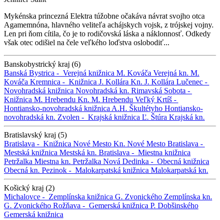
Mykénska princezná Elektra túžobne očakáva návrat svojho otca
Agamemnóna, hlavného veliteľa achájskych vojsk, z trójskej vojny.
Len pri ňom cítila, čo je to rodičovská láska a náklonnosť. Odkedy
však otec odišiel na čele veľkého loďstva oslobodiť...
Banskobystrický kraj (6)
Banská Bystrica -
Verejná knižnica M. Kováča
Verejná kn. M.
Kováča
Kremnica -
Knižnica J. Kollára
Kn. J. Kollára
Lučenec -
Novohradská knižnica
Novohradská kn.
Rimavská Sobota -
Knižnica M. Hrebendu
Kn. M. Hrebendu
Veľký Krtíš -
Hontiansko-novohradská knižnica A.H. Škultétyho
Hontiansko-
novohradská kn.
Zvolen -
Krajská knižnica Ľ. Štúra
Krajská kn.
Bratislavský kraj (5)
Bratislava -
Knižnica Nové Mesto
Kn. Nové Mesto
Bratislava -
Mestská knižnica
Mestská kn.
Bratislava -
Miestna knižnica
Petržalka
Miestna kn. Petržalka
Nová Dedinka -
Obecná knižnica
Obecná kn.
Pezinok -
Malokarpatská knižnica
Malokarpatská kn.
Košický kraj (2)
Michalovce -
Zemplínska knižnica G. Zvonického
Zemplínska kn.
G. Zvonického
Rožňava -
Gemerská knižnica P. Dobšinského
Gemerská knižnica