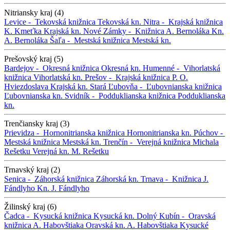
Nitriansky kraj (4)
Levice -
Tekovská knižnica
Tekovská kn.
Nitra -
Krajská knižnica
K. Kmeťka
Krajská kn.
Nové Zámky -
Knižnica A. Bernoláka
Kn.
A. Bernoláka
Šaľa -
Mestská knižnica
Mestská kn.
Prešovský kraj (5)
Bardejov -
Okresná knižnica
Okresná kn.
Humenné -
Vihorlatská
knižnica
Vihorlatská kn.
Prešov -
Krajská knižnica P. O.
Hviezdoslava
Krajská kn.
Stará Ľubovňa -
Ľubovnianska knižnica
Ľubovnianska kn.
Svidník -
Podduklianska knižnica
Podduklianska
kn.
Trenčiansky kraj (3)
Prievidza -
Hornonitrianska knižnica
Hornonitrianska kn.
Púchov -
Mestská knižnica
Mestská kn.
Trenčín -
Verejná knižnica Michala
Rešetku
Verejná kn. M. Rešetku
Trnavský kraj (2)
Senica -
Záhorská knižnica
Záhorská kn.
Trnava -
Knižnica J.
Fándlyho
Kn. J. Fándlyho
Žilinský kraj (6)
Čadca -
Kysucká knižnica
Kysucká kn.
Dolný Kubín -
Oravská
knižnica A. Habovštiaka
Oravská kn. A. Habovštiaka
Kysucké