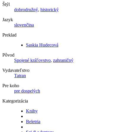
Štýl
dobrodružný
,
historický
Jazyk
slovenčina
Preklad
Saskia Hudecová
Pôvod
Spojené kráľovstvo
,
zahraničný
Vydavateľstvo
Tatran
Pre koho
pre dospelých
Kategorizácia
Knihy
Beletria