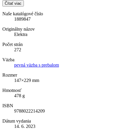
Čítať viac
Naše katalógové číslo
1889847
Originálny názov
Elektra
Počet strán
272
Väzba
pevná väzba s prebalom
Rozmer
147×229 mm
Hmotnosť
478 g
ISBN
9788022214209
Dátum vydania
14. 6. 2023