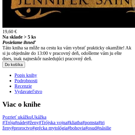
19,60 €
Na sklade > 5 ks
Posielame ihneď
Táto kniha sa môže na cestu ku vám vybrať prakticky okamžite! Ak
si ju objednáte do 13:00 v pracovný deň, odošleme vám ju ešte
dnes, inak najneskôr nasledujúci pracovný deň.
Do košíka
Popis knihy
Podrobnosti
Recenzie
Vydavateľstvo
Viac o knihe
Pozrieť ukážku
Ukážka
#Trója
#nádej
#ženy
#Trójska vojna
#kliatba
#pomsta
#tri
ženy
#proroctvo
#grécka mytológia
#bohovia
#osud
#násilie