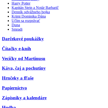
Harry Potter
Kapitán Stein a Notár Barbarič
Denník odvážneho bojka
Krimi Dominika Dána
Učím sa rozprávať
Duna
Smradi
Darčekové poukážky
Čítačky e-kníh
Vecičky od Martinusu
Káva, čaj a pochutiny
Hrnčeky a fľaše
Papiernictvo
Zápisníky a kalendáre
Hudba