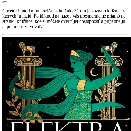
Chcete si túto knihu požičať z knižnice? Toto je zoznam knižníc, v
ktorých ju majú. Po kliknutí na názov vás presmerujeme priamo na
stránku knižnice, kde si môžete overiť jej dostupnosť a prípadne ju
aj priamo rezervovať.