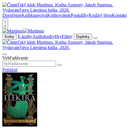
Doručenie
Kníhkupectvá
Knihovrátok
Poukážky
Knižný blog
Kontakt
E-knihy
Audioknihy
Hry
Filmy
Knihy
Doplnky
Vyhľadávanie
Prihlásiť