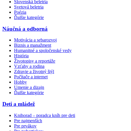
Slovenská beletria
Svetová beletria
Poézia
Ďalšie kategórie
Náučná a odborná
Motivácia a sebarozvoj
Biznis a manažment
Humanitné a spoločenské vedy
História
Životopisy a reportáže
Vzťahy a rodina
Zdravie a životný štýl
Počítače a internet
Hobby
Umenie a dizajn
Ďalšie kategórie
Deti a mládež
Knihorad – poradca kníh pre deti
Pre najmenších
Pre prvákov