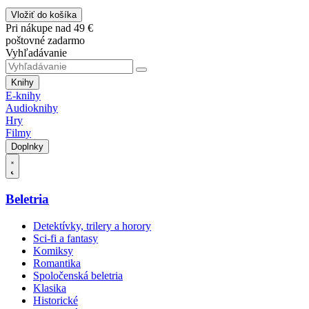
Vložiť do košíka
Pri nákupe nad 49 €
poštovné zadarmo
Vyhľadávanie
Knihy
E-knihy
Audioknihy
Hry
Filmy
Doplnky
Beletria
Detektívky, trilery a horory
Sci-fi a fantasy
Komiksy
Romantika
Spoločenská beletria
Klasika
Historické