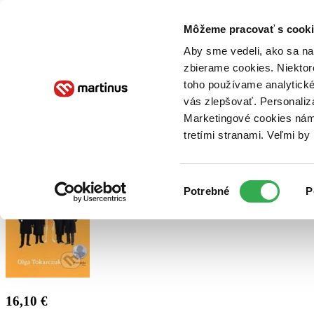
Doručenie
Kníhkupectvá
Knihovrátok
Poukážky
Knižný blog
Kontakt
Môžeme pracovať s cooki
Aby sme vedeli, ako sa na 
zbierame cookies. Niektor
E-knihy
Audioknihy
Hry
Filmy
Knihy
Doplnky
toho používame analytické
vás zlepšovať. Personaliz
Vyhľadávanie
Marketingové cookies nám 
tretími stranami. Veľmi b
Prihlásiť
Výber
Potrebné
P
súhlasu
16,10 €