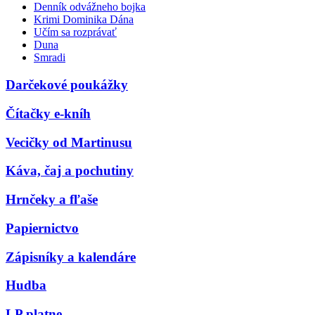
Denník odvážneho bojka
Krimi Dominika Dána
Učím sa rozprávať
Duna
Smradi
Darčekové poukážky
Čítačky e-kníh
Vecičky od Martinusu
Káva, čaj a pochutiny
Hrnčeky a fľaše
Papiernictvo
Zápisníky a kalendáre
Hudba
LP platne