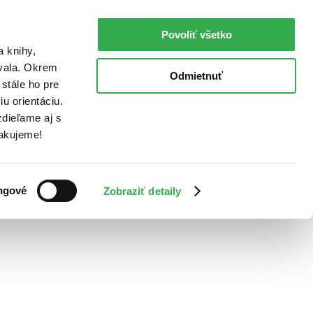
Povoliť všetko
a knihy,
ovala. Okrem
Odmietnuť
stále ho pre
u orientáciu.
dieľame aj s
Ďakujeme!
ngové
Zobraziť detaily