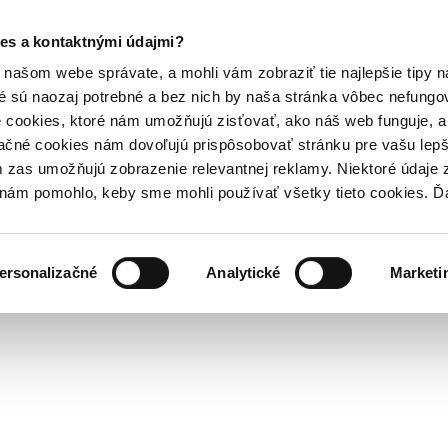
es a kontaktnými údajmi?
našom webe správate, a mohli vám zobraziť tie najlepšie tipy n
é sú naozaj potrebné a bez nich by naša stránka vôbec nefung
 cookies, ktoré nám umožňujú zisťovať, ako náš web funguje, a 
ačné cookies nám dovoľujú prispôsobovať stránku pre vašu lepši
zas umožňujú zobrazenie relevantnej reklamy. Niektoré údaje z
y nám pomohlo, keby sme mohli používať všetky tieto cookies. 
ersonalizačné
Analytické
Marketi