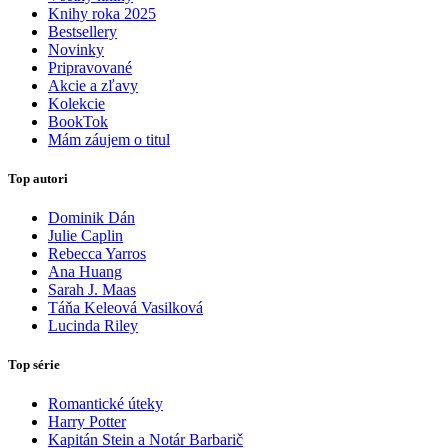
Knihy roka 2025
Bestsellery
Novinky
Pripravované
Akcie a zľavy
Kolekcie
BookTok
Mám záujem o titul
Top autori
Dominik Dán
Julie Caplin
Rebecca Yarros
Ana Huang
Sarah J. Maas
Táňa Keleová Vasilková
Lucinda Riley
Top série
Romantické úteky
Harry Potter
Kapitán Stein a Notár Barbarič