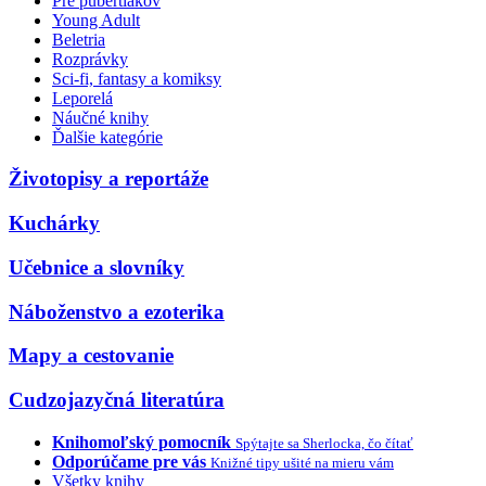
Pre pubertiakov
Young Adult
Beletria
Rozprávky
Sci-fi, fantasy a komiksy
Leporelá
Náučné knihy
Ďalšie kategórie
Životopisy a reportáže
Kuchárky
Učebnice a slovníky
Náboženstvo a ezoterika
Mapy a cestovanie
Cudzojazyčná literatúra
Knihomoľský pomocník
Spýtajte sa Sherlocka, čo čítať
Odporúčame pre vás
Knižné tipy ušité na mieru vám
Všetky knihy