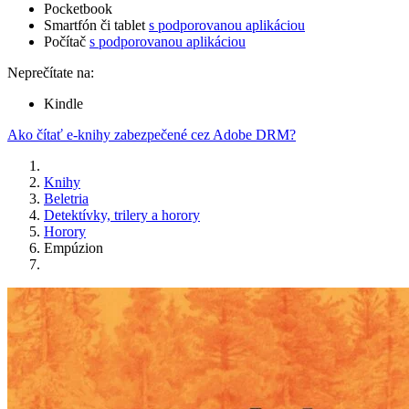
Pocketbook
Smartfón či tablet
s podporovanou aplikáciou
Počítač
s podporovanou aplikáciou
Neprečítate na:
Kindle
Ako čítať e-knihy zabezpečené cez Adobe DRM?
Knihy
Beletria
Detektívky, trilery a horory
Horory
Empúzion