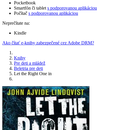
Pocketbook
Smartfón či tablet
s podporovanou aplikáciou
Počítač
s podporovanou aplikáciou
Neprečítate na:
Kindle
Ako čítať e-knihy zabezpečené cez Adobe DRM?
Knihy
Pre deti a mládež
Beletria pre deti
Let the Right One in