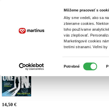
Doručenie
Kníhkupectvá
Knihovrátok
Poukážky
Knižný blog
Kontakt
Môžeme pracovať s cooki
Aby sme vedeli, ako sa na 
zbierame cookies. Niektor
E-knihy
Audioknihy
Hry
Filmy
Knihy
Doplnky
toho používame analytické
vás zlepšovať. Personaliz
Vyhľadávanie
Marketingové cookies nám 
tretími stranami. Veľmi b
Prihlásiť
Výber
Potrebné
P
súhlasu
14,50 €