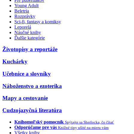
Pre pubertiakov
Young Adult
Beletria
Rozprávky
Sci-fi, fantasy a komiksy
Leporelá
Náučné knihy
Ďalšie kategórie
Životopisy a reportáže
Kuchárky
Učebnice a slovníky
Náboženstvo a ezoterika
Mapy a cestovanie
Cudzojazyčná literatúra
Knihomoľský pomocník
Spýtajte sa Sherlocka, čo čítať
Odporúčame pre vás
Knižné tipy ušité na mieru vám
Všetky knihy