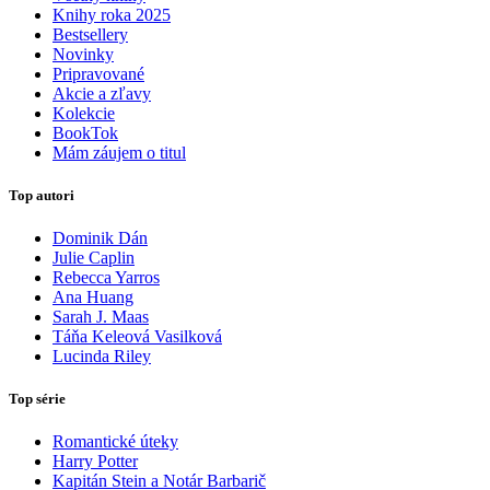
Knihy roka 2025
Bestsellery
Novinky
Pripravované
Akcie a zľavy
Kolekcie
BookTok
Mám záujem o titul
Top autori
Dominik Dán
Julie Caplin
Rebecca Yarros
Ana Huang
Sarah J. Maas
Táňa Keleová Vasilková
Lucinda Riley
Top série
Romantické úteky
Harry Potter
Kapitán Stein a Notár Barbarič