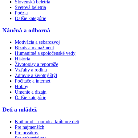
Slovenská beletria
Svetová beletria
Poézia
Ďalšie kategórie
Náučná a odborná
Motivácia a sebarozvoj
Biznis a manažment
Humanitné a spoločenské vedy
História
Životopisy a reportáže
Vzťahy a rodina
Zdravie a životný štýl
Počítače a internet
Hobby
Umenie a dizajn
Ďalšie kategórie
Deti a mládež
Knihorad – poradca kníh pre deti
Pre najmenších
Pre prvákov