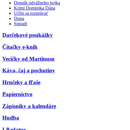
Denník odvážneho bojka
Krimi Dominika Dána
Učím sa rozprávať
Duna
Smradi
Darčekové poukážky
Čítačky e-kníh
Vecičky od Martinusu
Káva, čaj a pochutiny
Hrnčeky a fľaše
Papiernictvo
Zápisníky a kalendáre
Hudba
LP platne