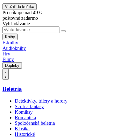
Vložiť do košíka
Pri nákupe nad 49 €
poštovné zadarmo
Vyhľadávanie
Knihy
E-knihy
Audioknihy
Hry
Filmy
Doplnky
Beletria
Detektívky, trilery a horory
Sci-fi a fantasy
Komiksy
Romantika
Spoločenská beletria
Klasika
Historické