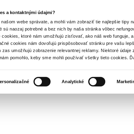
es a kontaktnými údajmi?
našom webe správate, a mohli vám zobraziť tie najlepšie tipy n
é sú naozaj potrebné a bez nich by naša stránka vôbec nefung
 cookies, ktoré nám umožňujú zisťovať, ako náš web funguje, a 
ačné cookies nám dovoľujú prispôsobovať stránku pre vašu lepši
zas umožňujú zobrazenie relevantnej reklamy. Niektoré údaje z
y nám pomohlo, keby sme mohli používať všetky tieto cookies. 
ersonalizačné
Analytické
Marketi