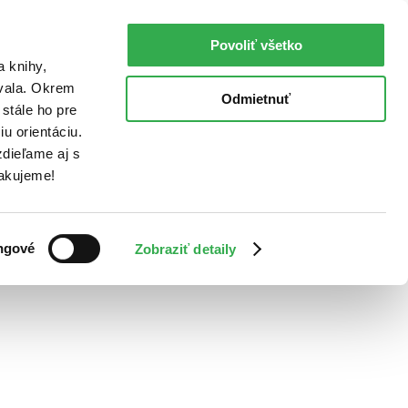
Povoliť všetko
a knihy,
ovala. Okrem
Odmietnuť
stále ho pre
u orientáciu.
dieľame aj s
Ďakujeme!
ngové
Zobraziť detaily