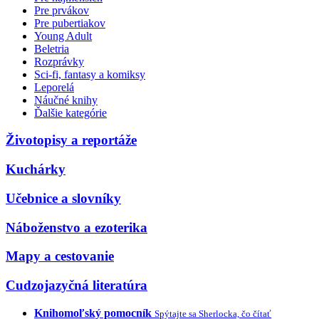
Pre prvákov
Pre pubertiakov
Young Adult
Beletria
Rozprávky
Sci-fi, fantasy a komiksy
Leporelá
Náučné knihy
Ďalšie kategórie
Životopisy a reportáže
Kuchárky
Učebnice a slovníky
Náboženstvo a ezoterika
Mapy a cestovanie
Cudzojazyčná literatúra
Knihomoľský pomocník
Spýtajte sa Sherlocka, čo čítať