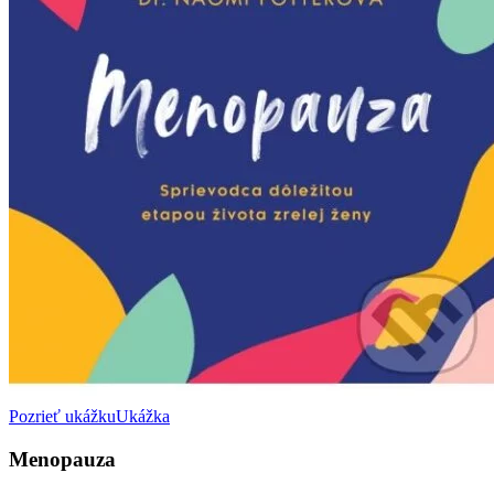
Pozrieť ukážku
Ukážka
Menopauza