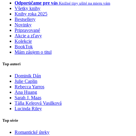
Odporúčame pre vás
Knižné tipy ušité na mieru vám
Všetky knihy
Knihy roka 2025
Bestsellery
Novinky
Pripravované
Akcie a zľavy
Kolekcie
BookTok
Mám záujem o titul
Top autori
Dominik Dán
Julie Caplin
Rebecca Yarros
Ana Huang
Sarah J. Maas
Táňa Keleová Vasilková
Lucinda Riley
Top série
Romantické úteky