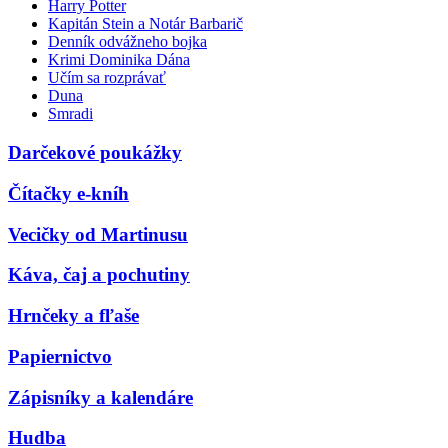
Harry Potter
Kapitán Stein a Notár Barbarič
Denník odvážneho bojka
Krimi Dominika Dána
Učím sa rozprávať
Duna
Smradi
Darčekové poukážky
Čítačky e-kníh
Vecičky od Martinusu
Káva, čaj a pochutiny
Hrnčeky a fľaše
Papiernictvo
Zápisníky a kalendáre
Hudba