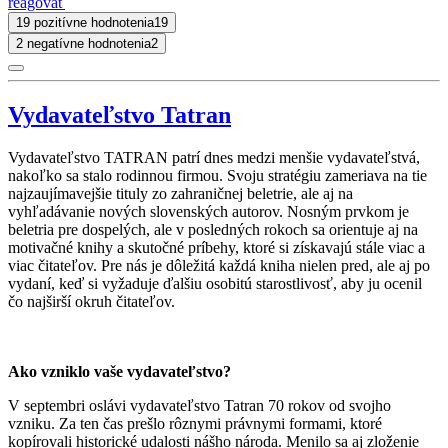
reagovať
19 pozitívne hodnotenia
19
2 negatívne hodnotenia
2
Vydavateľstvo Tatran
Vydavateľstvo TATRAN patrí dnes medzi menšie vydavateľstvá,
nakoľko sa stalo rodinnou firmou. Svoju stratégiu zameriava na tie
najzaujímavejšie tituly zo zahraničnej beletrie, ale aj na
vyhľadávanie nových slovenských autorov. Nosným prvkom je
beletria pre dospelých, ale v posledných rokoch sa orientuje aj na
motivačné knihy a skutočné príbehy, ktoré si získavajú stále viac a
viac čitateľov. Pre nás je dôležitá každá kniha nielen pred, ale aj po
vydaní, keď si vyžaduje ďalšiu osobitú starostlivosť, aby ju ocenil
čo najširší okruh čitateľov.
Ako vzniklo vaše vydavateľstvo?
V septembri oslávi vydavateľstvo Tatran 70 rokov od svojho
vzniku. Za ten čas prešlo rôznymi právnymi formami, ktoré
kopírovali historické udalosti nášho národa. Menilo sa aj zloženie