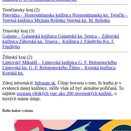
Trenčiansky kraj (2)
Prievidza -
Hornonitrianska knižnica
Hornonitrianska kn.
Trenčín -
Verejná knižnica Michala Rešetku
Verejná kn. M. Rešetku
Trnavský kraj (3)
Galanta -
Galantská knižnica
Galantská kn.
Senica -
Záhorská
knižnica
Záhorská kn.
Trnava -
Knižnica J. Fándlyho
Kn. J.
Fándlyho
Žilinský kraj (2)
Liptovský Mikuláš -
Liptovská knižnica G. F. Belopotockého
Liptovská kn. G. F. Belopotockého
Žilina -
Krajská knižnica
Krajská kn.
Zdroj informácií:
Infogate.sk
. Údaje hovoria o tom, že kniha je v
evidencii danej knižnice, môže však už byť aktuálne požičaná. Tu
nájdete
zoznam všetkých viac ako 200 slovenských knižníc
, o
ktorých máme údaje.
Ďalšie knižné vydania