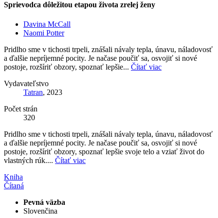
Sprievodca dôležitou etapou života zrelej ženy
Davina McCall
Naomi Potter
Pridlho sme v tichosti trpeli, znášali návaly tepla, únavu, náladovosť
a ďalšie nepríjemné pocity. Je načase poučiť sa, osvojiť si nové
postoje, rozšíriť obzory, spoznať lepšie...
Čítať viac
Vydavateľstvo
Tatran
, 2023
Počet strán
320
Pridlho sme v tichosti trpeli, znášali návaly tepla, únavu, náladovosť
a ďalšie nepríjemné pocity. Je načase poučiť sa, osvojiť si nové
postoje, rozšíriť obzory, spoznať lepšie svoje telo a vziať život do
vlastných rúk....
Čítať viac
Kniha
Čítaná
Pevná väzba
Slovenčina