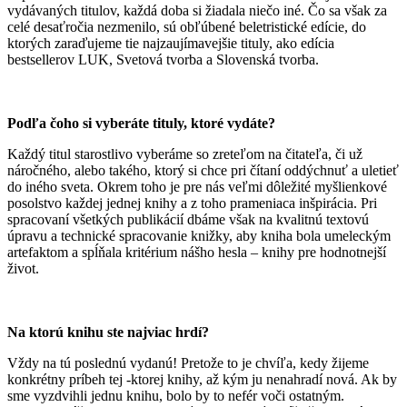
vydávaných titulov, každá doba si žiadala niečo iné. Čo sa však za
celé desaťročia nezmenilo, sú obľúbené beletristické edície, do
ktorých zaraďujeme tie najzaujímavejšie tituly, ako edícia
bestsellerov LUK, Svetová tvorba a Slovenská tvorba.
Podľa čoho si vyberáte tituly, ktoré vydáte?
Každý titul starostlivo vyberáme so zreteľom na čitateľa, či už
náročného, alebo takého, ktorý si chce pri čítaní oddýchnuť a uletieť
do iného sveta. Okrem toho je pre nás veľmi dôležité myšlienkové
posolstvo každej jednej knihy a z toho prameniaca inšpirácia. Pri
spracovaní všetkých publikácií dbáme však na kvalitnú textovú
úpravu a technické spracovanie knižky, aby kniha bola umeleckým
artefaktom a spĺňala kritérium nášho hesla – knihy pre hodnotnejší
život.
Na ktorú knihu ste najviac hrdí?
Vždy na tú poslednú vydanú! Pretože to je chvíľa, kedy žijeme
konkrétny príbeh tej -ktorej knihy, až kým ju nenahradí nová. Ak by
sme vyzdvihli jednu knihu, bolo by to nefér voči ostatným.