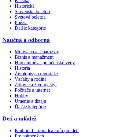
Klasika
Historické
Slovenská beletria
Svetová beletria
Poézia
Ďalšie kategórie
Náučná a odborná
Motivácia a sebarozvoj
Biznis a manažment
Humanitné a spoločenské vedy
História
Životopisy a reportáže
Vzťahy a rodina
Zdravie a životný štýl
Počítače a internet
Hobby
Umenie a dizajn
Ďalšie kategórie
Deti a mládež
Knihorad – poradca kníh pre deti
Pre najmenších