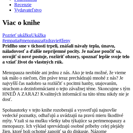
Recenzie
Vydavateľstvo
Viac o knihe
Pozrieť ukážku
Ukážka
#empatia
#menopauza
#zdravie
#ženy
Pridlho sme v tichosti trpeli, znášali návaly tepla, únavu,
náladovosť a ďalšie nepríjemné pocity. Je načase poučiť sa,
osvojiť si nové postoje, rozšíriť obzory, spoznať lepšie svoje telo
a vziať život do vlastných rúk.
Menopauza neobíde ani jednu z nás. Ako je teda možné, že vieme
tak málo o niečom, čím práve teraz prechádzajú mnohé z nás? Je
najvyšší čas nadobro sa rozlúčiť s pocitmi hanby, utajovaním,
strachom a dezinformáciami o tejto závažnej téme. Skoncujme s tým
HNEĎ A ZARAZ! Kvalitných informácií na túto tému nikdy nie je
dosť.
Spoluautorky v tejto knihe rozoberajú a vysvetľujú najnovšie
vedecké poznatky, odhaľujú a uvádzajú na pravú mieru škodlivé
mýty. Vzali si na mušku všetky tabu týkajúce sa perimenopauzy a
menopauzy. Ich výklad sprevádzajú osobné príbehy celej plejády
žien, ktoré boli ochotné zapojiť sa do diskusie. Názorne