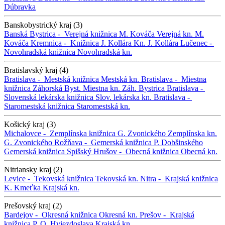
Dúbravka
Banskobystrický kraj (3)
Banská Bystrica -
Verejná knižnica M. Kováča
Verejná kn. M.
Kováča
Kremnica -
Knižnica J. Kollára
Kn. J. Kollára
Lučenec -
Novohradská knižnica
Novohradská kn.
Bratislavský kraj (4)
Bratislava -
Mestská knižnica
Mestská kn.
Bratislava -
Miestna
knižnica Záhorská Byst.
Miestna kn. Záh. Bystrica
Bratislava -
Slovenská lekárska knižnica
Slov. lekárska kn.
Bratislava -
Staromestská knižnica
Staromestská kn.
Košický kraj (3)
Michalovce -
Zemplínska knižnica G. Zvonického
Zemplínska kn.
G. Zvonického
Rožňava -
Gemerská knižnica P. Dobšinského
Gemerská knižnica
Spišský Hrušov -
Obecná knižnica
Obecná kn.
Nitriansky kraj (2)
Levice -
Tekovská knižnica
Tekovská kn.
Nitra -
Krajská knižnica
K. Kmeťka
Krajská kn.
Prešovský kraj (2)
Bardejov -
Okresná knižnica
Okresná kn.
Prešov -
Krajská
knižnica P. O. Hviezdoslava
Krajská kn.