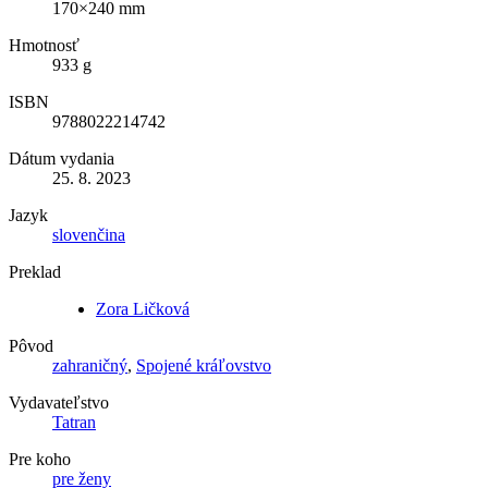
170×240 mm
Hmotnosť
933 g
ISBN
9788022214742
Dátum vydania
25. 8. 2023
Jazyk
slovenčina
Preklad
Zora Ličková
Pôvod
zahraničný
,
Spojené kráľovstvo
Vydavateľstvo
Tatran
Pre koho
pre ženy