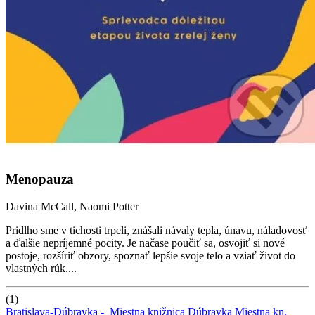
Menopauza
Davina McCall, Naomi Potter
Pridlho sme v tichosti trpeli, znášali návaly tepla, únavu, náladovosť
a ďalšie nepríjemné pocity. Je načase poučiť sa, osvojiť si nové
postoje, rozšíriť obzory, spoznať lepšie svoje telo a vziať život do
vlastných rúk....
(1)
Bratislava-Dúbravka -
Miestna knižnica Dúbravka
Miestna kn.