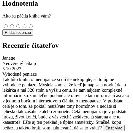
Hodnotenia
Ako sa páčila kniha vám?
Pridať recenziu
Recenzie čitateľov
Janette
Neoverený nákup
5.10.2023
Vyhodené peniaze
Tak túto knihu o menopauze si určite nekupujte, sú to úplne
vyhodené peniaze. Myslela som si, že keď ju napísala novinárka a
lekárka a má 320 strán a vyššiu cenu, že tam nájdem komplexné
informácie zrozumiteľne podané ale omyl. Je tam informácií asi ako
v jednom horšom internetovom článku o menopauze. V podstate
celá je o tom, že pokiaľ neužívate tony hormónov a nedáte si
teliesko tak zošaliete alebo zomriete. Celá menopauza je v podstate
hrôza, život končí, bude z vás vetchá zošúverená starena a je to
katastrofa. Ešte aj ten preklad je úplne amatérsky. Strašné, kopu
peňazí a takýto brak, som nahnevaná, dá sa to vrátiť?
Čítať viac