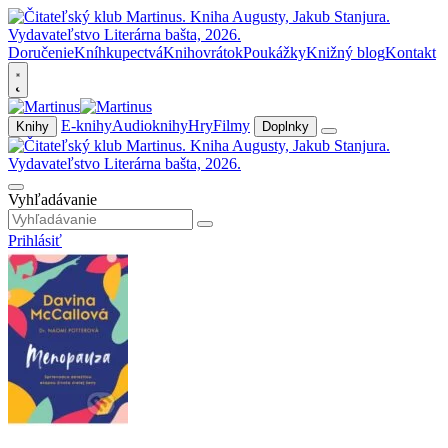
Doručenie
Kníhkupectvá
Knihovrátok
Poukážky
Knižný blog
Kontakt
E-knihy
Audioknihy
Hry
Filmy
Knihy
Doplnky
Vyhľadávanie
Prihlásiť