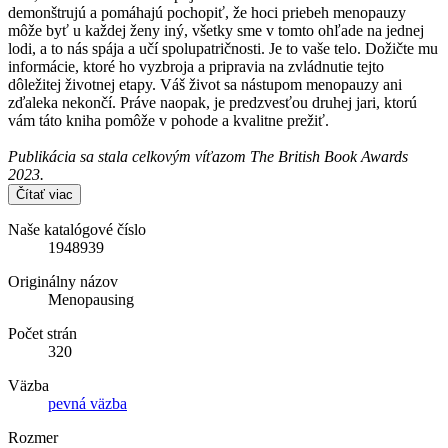
demonštrujú a pomáhajú pochopiť, že hoci priebeh menopauzy
môže byť u každej ženy iný, všetky sme v tomto ohľade na jednej
lodi, a to nás spája a učí spolupatričnosti. Je to vaše telo. Dožičte mu
informácie, ktoré ho vyzbroja a pripravia na zvládnutie tejto
dôležitej životnej etapy. Váš život sa nástupom menopauzy ani
zďaleka nekončí. Práve naopak, je predzvesťou druhej jari, ktorú
vám táto kniha pomôže v pohode a kvalitne prežiť.
Publikácia sa stala celkovým víťazom The British Book Awards
2023.
Čítať viac
Naše katalógové číslo
1948939
Originálny názov
Menopausing
Počet strán
320
Väzba
pevná väzba
Rozmer