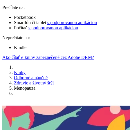
Prečítate na:
Pocketbook
Smartfón či tablet
s podporovanou aplikáciou
Počítač
s podporovanou aplikáciou
Neprečítate na:
Kindle
Ako čítať e-knihy zabezpečené cez Adobe DRM?
Knihy
Odborné a náučné
Zdravie a životný štýl
Menopauza