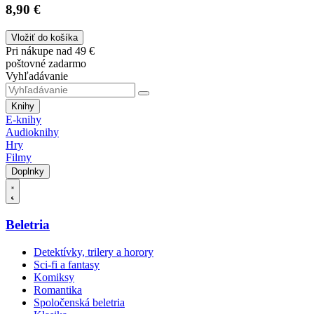
8,90 €
Vložiť do košíka
Pri nákupe nad 49 €
poštovné zadarmo
Vyhľadávanie
Knihy
E-knihy
Audioknihy
Hry
Filmy
Doplnky
Beletria
Detektívky, trilery a horory
Sci-fi a fantasy
Komiksy
Romantika
Spoločenská beletria