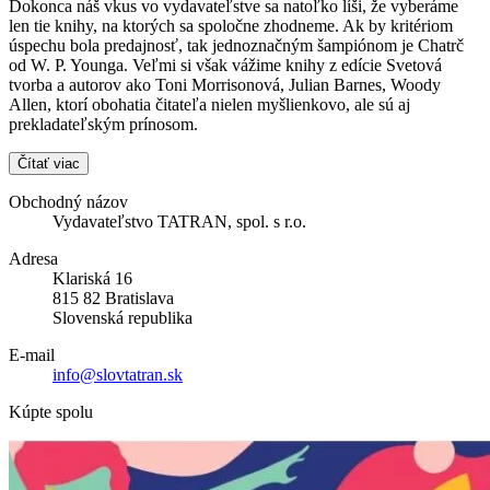
Dokonca náš vkus vo vydavateľstve sa natoľko líši, že vyberáme
len tie knihy, na ktorých sa spoločne zhodneme. Ak by kritériom
úspechu bola predajnosť, tak jednoznačným šampiónom je Chatrč
od W. P. Younga. Veľmi si však vážime knihy z edície Svetová
tvorba a autorov ako Toni Morrisonová, Julian Barnes, Woody
Allen, ktorí obohatia čitateľa nielen myšlienkovo, ale sú aj
prekladateľským prínosom.
Čítať viac
Obchodný názov
Vydavateľstvo TATRAN, spol. s r.o.
Adresa
Klariská 16
815 82 Bratislava
Slovenská republika
E-mail
info@slovtatran.sk
Kúpte spolu