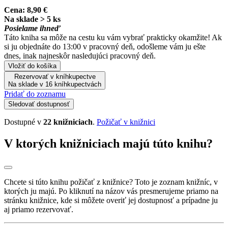
Cena:
8,90 €
Na sklade > 5 ks
Posielame ihneď
Táto kniha sa môže na cestu ku vám vybrať prakticky okamžite! Ak
si ju objednáte do 13:00 v pracovný deň, odošleme vám ju ešte
dnes, inak najneskôr nasledujúci pracovný deň.
Vložiť do košíka
Rezervovať v kníhkupectve
Na sklade v 16 kníhkupectvách
Pridať do zoznamu
Sledovať dostupnosť
Dostupné v
22 knižniciach
.
Požičať v knižnici
V ktorých knižniciach majú túto knihu?
Chcete si túto knihu požičať z knižnice? Toto je zoznam knižníc, v
ktorých ju majú. Po kliknutí na názov vás presmerujeme priamo na
stránku knižnice, kde si môžete overiť jej dostupnosť a prípadne ju
aj priamo rezervovať.