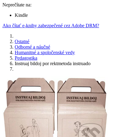
Neprečítate na:
Kindle
Ako čítať e-knihy zabezpečené cez Adobe DRM?
Ostatné
Odborné a náučné
Humanitné a spoločenské vedy
Pedagogika
Instruaj bildoj por rektmetoda instruado