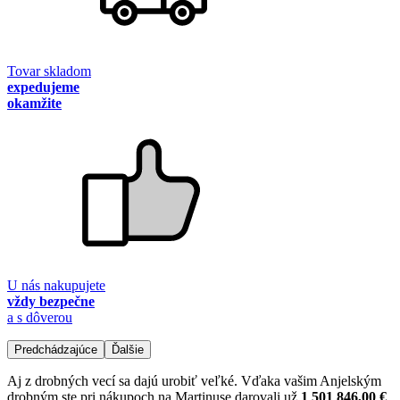
Tovar skladom
expedujeme
okamžite
U nás nakupujete
vždy bezpečne
a s dôverou
Predchádzajúce
Ďalšie
Aj z drobných vecí sa dajú urobiť veľké. Vďaka vašim Anjelským
drobným ste pri nákupoch na Martinuse darovali už
1 501 846,00 €