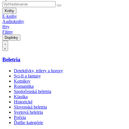
Knihy
E-knihy
Audioknihy
Hry
Filmy
Doplnky
Beletria
Detektívky, trilery a horory
Sci-fi a fantasy
Komiksy
Romantika
Spoločenská beletria
Klasika
Historické
Slovenská beletria
Svetová beletria
Poézia
Ďalšie kategórie