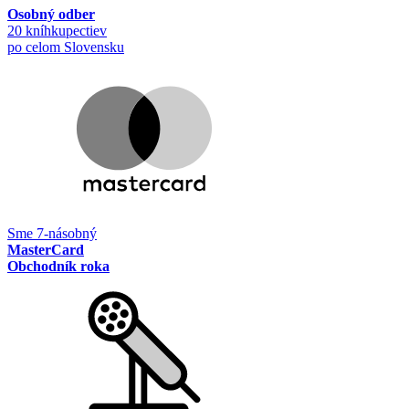
Osobný odber
20 kníhkupectiev
po celom Slovensku
Sme 7-násobný
MasterCard
Obchodník roka