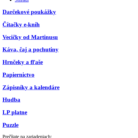
Darčekové poukážky
Čítačky e-kníh
Vecičky od Martinusu
Káva, čaj a pochutiny
Hrnčeky a fľaše
Papiernictvo
Zápisníky a kalendáre
Hudba
LP platne
Puzzle
Prečítate na zariadeniach: