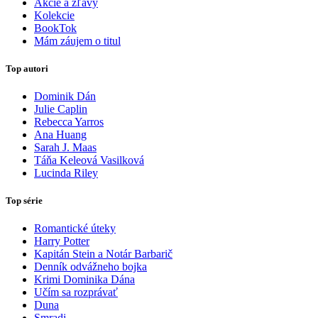
Akcie a zľavy
Kolekcie
BookTok
Mám záujem o titul
Top autori
Dominik Dán
Julie Caplin
Rebecca Yarros
Ana Huang
Sarah J. Maas
Táňa Keleová Vasilková
Lucinda Riley
Top série
Romantické úteky
Harry Potter
Kapitán Stein a Notár Barbarič
Denník odvážneho bojka
Krimi Dominika Dána
Učím sa rozprávať
Duna
Smradi