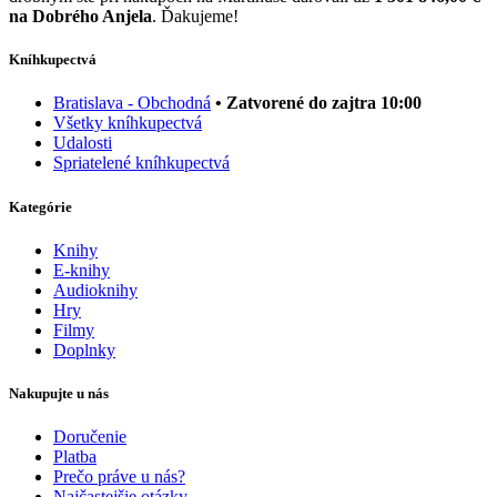
na Dobrého Anjela
. Ďakujeme!
Kníhkupectvá
Bratislava - Obchodná
• Zatvorené do zajtra 10:00
Všetky kníhkupectvá
Udalosti
Spriatelené kníhkupectvá
Kategórie
Knihy
E-knihy
Audioknihy
Hry
Filmy
Doplnky
Nakupujte u nás
Doručenie
Platba
Prečo práve u nás?
Najčastejšie otázky