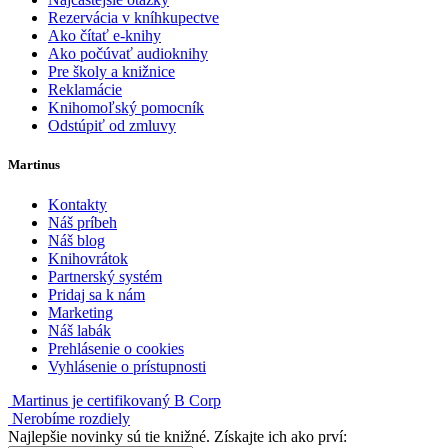
Rezervácia v kníhkupectve
Ako čítať e-knihy
Ako počúvať audioknihy
Pre školy a knižnice
Reklamácie
Knihomoľský pomocník
Odstúpiť od zmluvy
Martinus
Kontakty
Náš príbeh
Náš blog
Knihovrátok
Partnerský systém
Pridaj sa k nám
Marketing
Náš labák
Prehlásenie o cookies
Vyhlásenie o prístupnosti
Martinus je certifikovaný B Corp
Nerobíme rozdiely
Najlepšie novinky sú tie knižné. Získajte ich ako prví: