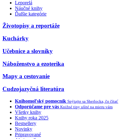
Leporelá
Náučné knihy
Ďalšie kategórie
Životopisy a reportáže
Kuchárky
Učebnice a slovníky
Náboženstvo a ezoterika
Mapy a cestovanie
Cudzojazyčná literatúra
Knihomoľský pomocník
Spýtajte sa Sherlocka, čo čítať
Odporúčame pre vás
Knižné tipy ušité na mieru vám
Všetky knihy
Knihy roka 2025
Bestsellery
Novinky
Pripravované