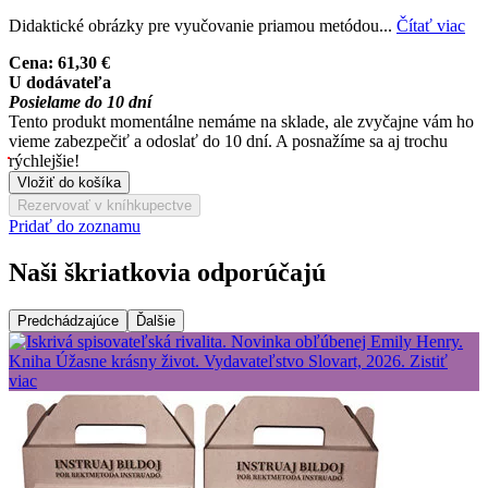
Didaktické obrázky pre vyučovanie priamou metódou...
Čítať viac
Cena:
61,30 €
U dodávateľa
Posielame do 10 dní
Tento produkt momentálne nemáme na sklade, ale zvyčajne vám ho
vieme zabezpečiť a odoslať do 10 dní. A posnažíme sa aj trochu
rýchlejšie!
Vložiť do košíka
Rezervovať v kníhkupectve
Pridať do zoznamu
Naši škriatkovia odporúčajú
Predchádzajúce
Ďalšie