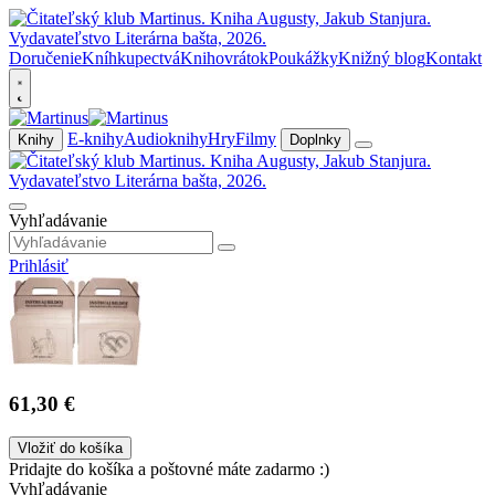
Doručenie
Kníhkupectvá
Knihovrátok
Poukážky
Knižný blog
Kontakt
E-knihy
Audioknihy
Hry
Filmy
Knihy
Doplnky
Vyhľadávanie
Prihlásiť
61,30 €
Vložiť do košíka
Pridajte do košíka a poštovné máte zadarmo :)
Vyhľadávanie