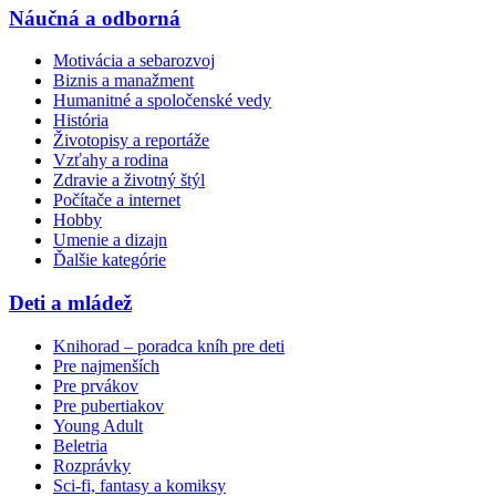
Náučná a odborná
Motivácia a sebarozvoj
Biznis a manažment
Humanitné a spoločenské vedy
História
Životopisy a reportáže
Vzťahy a rodina
Zdravie a životný štýl
Počítače a internet
Hobby
Umenie a dizajn
Ďalšie kategórie
Deti a mládež
Knihorad – poradca kníh pre deti
Pre najmenších
Pre prvákov
Pre pubertiakov
Young Adult
Beletria
Rozprávky
Sci-fi, fantasy a komiksy