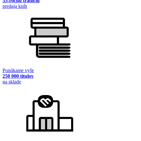
35-ročnú tradíciu
predaja kníh
Ponúkame vyše
250 000 titulov
na sklade