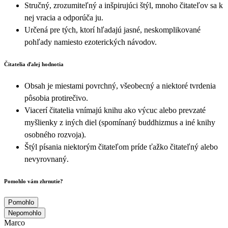
Stručný, zrozumiteľný a inšpirujúci štýl, mnoho čitateľov sa k
nej vracia a odporúča ju.
Určená pre tých, ktorí hľadajú jasné, neskomplikované
pohľady namiesto ezoterických návodov.
Čitatelia ďalej hodnotia
Obsah je miestami povrchný, všeobecný a niektoré tvrdenia
pôsobia protirečivo.
Viacerí čitatelia vnímajú knihu ako výcuc alebo prevzaté
myšlienky z iných diel (spomínaný buddhizmus a iné knihy
osobného rozvoja).
Štýl písania niektorým čitateľom príde ťažko čitateľný alebo
nevyrovnaný.
Pomohlo vám zhrnutie?
Pomohlo
Nepomohlo
Marco