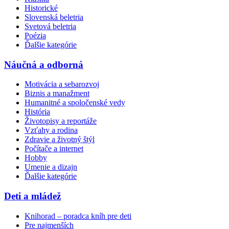
Historické
Slovenská beletria
Svetová beletria
Poézia
Ďalšie kategórie
Náučná a odborná
Motivácia a sebarozvoj
Biznis a manažment
Humanitné a spoločenské vedy
História
Životopisy a reportáže
Vzťahy a rodina
Zdravie a životný štýl
Počítače a internet
Hobby
Umenie a dizajn
Ďalšie kategórie
Deti a mládež
Knihorad – poradca kníh pre deti
Pre najmenších