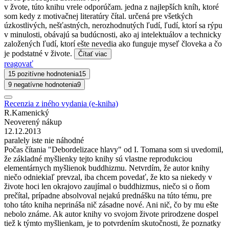
v žvote, túto knihu vrele odporúčam. jedna z najlepších kníh, ktoré
som kedy z motivačnej literatúry čítal. určená pre všetkých
úzkostlivých, nešťastných, nerozhodnutých ľudí, ľudí, ktorí sa rýpu
v minulosti, obávajú sa budúcnosti, ako aj intelektuálov a technicky
založených ľudí, ktorí ešte nevedia ako funguje myseľ človeka a čo
je podstatné v živote.
Čítať viac
reagovať
15 pozitívne hodnotenia
15
9 negatívne hodnotenia
9
Recenzia z iného vydania (e-kniha)
R.Kamenický
Neoverený nákup
12.12.2013
paralely iste nie náhodné
Počas čítania "Debordelizace hlavy" od I. Tomana som si uvedomil,
že základné myšlienky tejto knihy sú vlastne reprodukciou
elementárnych myšlienok buddhizmu. Netvrdím, že autor knihy
niečo odniekiaľ prevzal, iba chcem povedať, že kto sa niekedy v
živote hoci len okrajovo zaujímal o buddhizmus, niečo si o ňom
prečítal, prípadne absolvoval nejakú prednášku na túto tému, pre
toho táto kniha neprináša nič zásadne nové. Ani nič, čo by mu ešte
nebolo známe. Ak autor knihy vo svojom živote prirodzene dospel
tiež k týmto myšlienkam, je to potvrdením skutočnosti, že poznatky