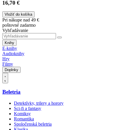
16,70 €
Vložiť do košíka
Pri nákupe nad 49 €
poštovné zadarmo
Vyhľadávanie
Knihy
E-knihy
Audioknihy
Hry
Filmy
Doplnky
Beletria
Detektívky, trilery a horory
Sci-fi a fantasy
Komiksy
Romantika
Spoločenská beletria
Klasika