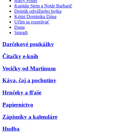
Harry Potter
Kapitán Stein a Notár Barbarič
Denník odvážneho bojka
Krimi Dominika Dána
Učím sa rozprávať
Duna
Smradi
Darčekové poukážky
Čítačky e-kníh
Vecičky od Martinusu
Káva, čaj a pochutiny
Hrnčeky a fľaše
Papiernictvo
Zápisníky a kalendáre
Hudba