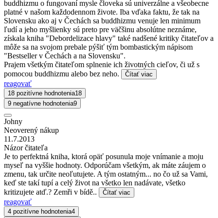
buddhizmu o fungovaní mysle človeka sú univerzálne a všeobecne
platné v našom každodennom živote. Iba vďaka faktu, že tak na
Slovensku ako aj v Čechách sa buddhizmu venuje len minimum
ľudí a jeho myšlienky sú preto pre väčšinu absolútne neznáme,
získala kniha "Debordelizace hlavy" také nadšené kritiky čitateľov a
môže sa na svojom prebale pýšiť tým bombastickým nápisom
"Bestseller v Čechách a na Slovensku".
Prajem všetkým čitateľom splnenie ich životných cieľov, či už s
pomocou buddhizmu alebo bez neho.
Čítať viac
reagovať
18 pozitívne hodnotenia
18
9 negatívne hodnotenia
9
Johny
Neoverený nákup
11.7.2013
Názor čitateľa
Je to perfektná kniha, ktorá opäť posunula moje vnímanie a moju
myseľ na vyššie hodnoty. Odporúčam všetkým, ak máte záujem o
zmenu, tak určite neoľutujete. A tým ostatným... no čo už sa Vami,
keď ste takí tupí a celý život na všetko len nadávate, všetko
kritizujete atď.? Zemři v bídě..
Čítať viac
reagovať
4 pozitívne hodnotenia
4