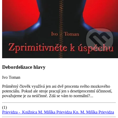
Debordelizace hlavy
Ivo Toman
Průměrný člověk využívá jen asi dvě procenta svého mozkového
potenciálu. Pokud ale stroje pracují jen s desetiprocentní účinností,
považujeme je za neúčinné. Zdá se vám to normální?...
(1)
Prievidza -
Knižnica M. Mišíka Prievidza
Kn. M. Mišíka Prievidza