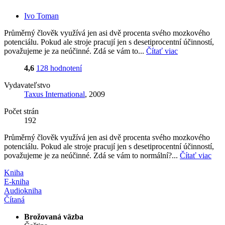
Ivo Toman
Průměrný člověk využívá jen asi dvě procenta svého mozkového
potenciálu. Pokud ale stroje pracují jen s desetiprocentní účinností,
považujeme je za neúčinné. Zdá se vám to...
Čítať viac
4,6
128 hodnotení
Vydavateľstvo
Taxus International
, 2009
Počet strán
192
Průměrný člověk využívá jen asi dvě procenta svého mozkového
potenciálu. Pokud ale stroje pracují jen s desetiprocentní účinností,
považujeme je za neúčinné. Zdá se vám to normální?...
Čítať viac
Kniha
E-kniha
Audiokniha
Čítaná
Brožovaná väzba