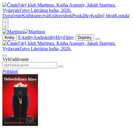
Doručenie
Kníhkupectvá
Knihovrátok
Poukážky
Knižný blog
Kontakt
E-knihy
Audioknihy
Hry
Filmy
Knihy
Doplnky
Vyhľadávanie
Prihlásiť