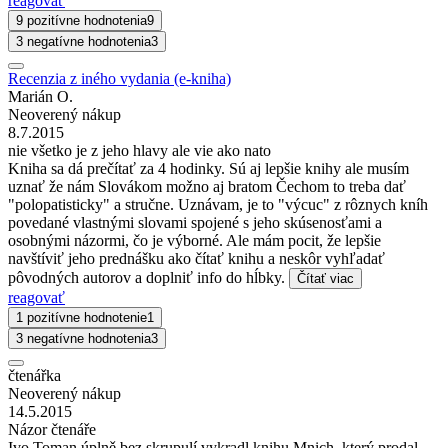
reagovať
9 pozitívne hodnotenia
9
3 negatívne hodnotenia
3
Recenzia z iného vydania (e-kniha)
Marián O.
Neoverený nákup
8.7.2015
nie všetko je z jeho hlavy ale vie ako nato
Kniha sa dá prečítať za 4 hodinky. Sú aj lepšie knihy ale musím
uznať že nám Slovákom možno aj bratom Čechom to treba dať
"polopatisticky" a stručne. Uznávam, je to "výcuc" z rôznych kníh
povedané vlastnými slovami spojené s jeho skúsenosťami a
osobnými názormi, čo je výborné. Ale mám pocit, že lepšie
navštíviť jeho prednášku ako čítať knihu a neskôr vyhľadať
pôvodných autorov a doplniť info do hĺbky.
Čítať viac
reagovať
1 pozitívne hodnotenie
1
3 negatívne hodnotenia
3
čtenářka
Neoverený nákup
14.5.2015
Názor čtenáře
Ivo Toman úplně bez skrupulí vykradl knihu Mnich, který prodal