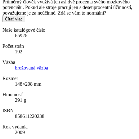
Průměrný člověk využívá jen asi dvě procenta svého mozkového
potenciálu. Pokud ale stroje pracují jen s desetiprocentní účinností,
považujeme je za neúčinné. Zdá se vám to normální?
Čítať viac
Naše katalógové číslo
65926
Počet strán
192
Väzba
brožovaná väzba
Rozmer
148×208 mm
Hmotnosť
291 g
ISBN
858611220238
Rok vydania
2009