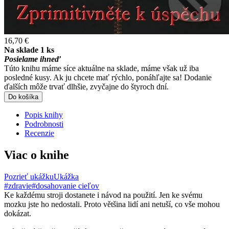
16,70 €
Na sklade 1 ks
Posielame ihneď
Túto knihu máme síce aktuálne na sklade, máme však už iba
posledné kusy. Ak ju chcete mať rýchlo, ponáhľajte sa! Dodanie
ďalších môže trvať dlhšie, zvyčajne do štyroch dní.
Do košíka
Popis knihy
Podrobnosti
Recenzie
Viac o knihe
Pozrieť ukážku
Ukážka
#zdravie
#dosahovanie cieľov
Ke každému stroji dostanete i návod na použití. Jen ke svému
mozku jste ho nedostali. Proto většina lidí ani netuší, co vše mohou
dokázat.