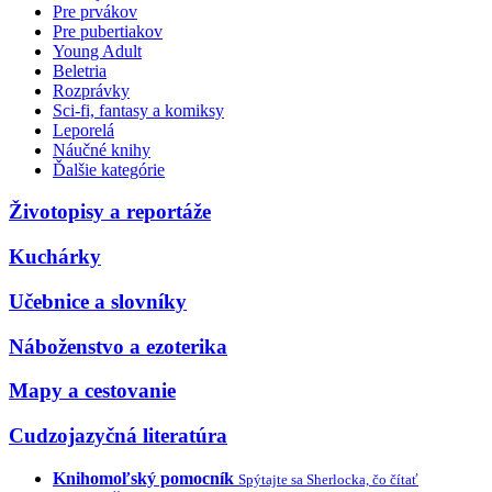
Pre prvákov
Pre pubertiakov
Young Adult
Beletria
Rozprávky
Sci-fi, fantasy a komiksy
Leporelá
Náučné knihy
Ďalšie kategórie
Životopisy a reportáže
Kuchárky
Učebnice a slovníky
Náboženstvo a ezoterika
Mapy a cestovanie
Cudzojazyčná literatúra
Knihomoľský pomocník
Spýtajte sa Sherlocka, čo čítať