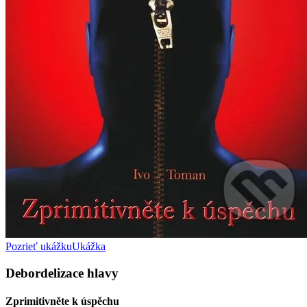
Pozrieť ukážku
Ukážka
Debordelizace hlavy
Zprimitivněte k úspěchu