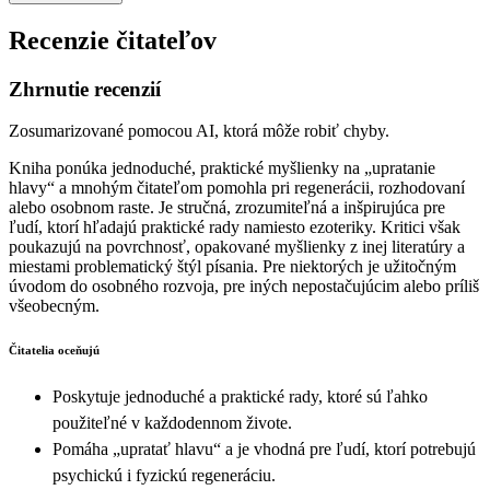
Recenzie čitateľov
Zhrnutie recenzií
Zosumarizované pomocou AI, ktorá môže robiť chyby.
Kniha ponúka jednoduché, praktické myšlienky na „upratanie
hlavy“ a mnohým čitateľom pomohla pri regenerácii, rozhodovaní
alebo osobnom raste. Je stručná, zrozumiteľná a inšpirujúca pre
ľudí, ktorí hľadajú praktické rady namiesto ezoteriky. Kritici však
poukazujú na povrchnosť, opakované myšlienky z inej literatúry a
miestami problematický štýl písania. Pre niektorých je užitočným
úvodom do osobného rozvoja, pre iných nepostačujúcim alebo príliš
všeobecným.
Čitatelia oceňujú
Poskytuje jednoduché a praktické rady, ktoré sú ľahko
použiteľné v každodennom živote.
Pomáha „upratať hlavu“ a je vhodná pre ľudí, ktorí potrebujú
psychickú i fyzickú regeneráciu.