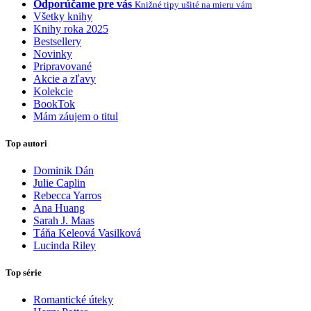
Odporúčame pre vás
Knižné tipy ušité na mieru vám
Všetky knihy
Knihy roka 2025
Bestsellery
Novinky
Pripravované
Akcie a zľavy
Kolekcie
BookTok
Mám záujem o titul
Top autori
Dominik Dán
Julie Caplin
Rebecca Yarros
Ana Huang
Sarah J. Maas
Táňa Keleová Vasilková
Lucinda Riley
Top série
Romantické úteky