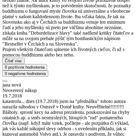
nebolo známe. Ak autor knihy vo svojom živote prirodzene dospel
tiež k týmto myšlienkam, je to potvrdením skutočnosti, že poznatky
buddhizmu o fungovaní mysle človeka sú univerzálne a všeobecne
platné v našom každodennom živote. Iba vďaka faktu, že tak na
Slovensku ako aj v Čechách sa buddhizmu venuje len minimum
ľudí a jeho myšlienky sú preto pre väčšinu absolútne neznáme,
získala kniha "Debordelizace hlavy" také nadšené kritiky čitateľov a
môže sa na svojom prebale pýšiť tým bombastickým nápisom
"Bestseller v Čechách a na Slovensku".
Prajem všetkým čitateľom splnenie ich životných cieľov, či už s
pomocou buddhizmu alebo bez neho.
Čítať viac
0 pozitívne hodnotenia
0 negatívne hodnotenia
jana nová
Neoverený nákup
19.7.2018
katastrofa... dnes (19.7.2018) jsem na "přednášku" tohoto autora
narazila náhodou v Ostravě v Domě knihy. Neuvěřitelné!!!!!!!!!
Bláboly, sprosté kecy na adresu prezidenta, poukazování na chyby
ostatních ap. a směs nesmyslných, hloupých "rad" pomateného
člověka (např. když máte vztek, počítejte - ale pozpátku či výklad,
jak vás každé nákupní slevy odrbou - s uvedením příkladu, jak si
kupoval automobil Volvo atd.). Je opravdu s podivem, že vůbec