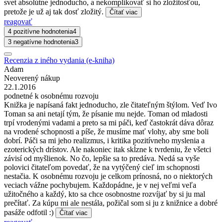
svet absolútne jednoducho, a nekomplikovať si ho zložitosťou,
pretože je už aj tak dosť zložitý.
Čítať viac
reagovať
4 pozitívne hodnotenia
4
3 negatívne hodnotenia
3
Recenzia z iného vydania (e-kniha)
Adam
Neoverený nákup
22.1.2016
podnetné k osobnému rozvoju
Knižka je napísaná fakt jednoducho, zle čitateľným štýlom. Veď Ivo
Toman sa ani netají tým, že písanie mu nejde. Toman od mladosti
trpí vrodenými vadami a preto sa mi páči, keď častokrát dáva dôraz
na vrodené schopnosti a píše, že musíme mať vlohy, aby sme boli
dobrí. Páči sa mi jeho realizmus, i kritika pozitívneho myslenia a
ezoterických drístov. Ale nakoniec itak skĺzne k tvrdeniu, že všetci
závisí od myšlienok. No čo, lepšie sa to predáva. Nedá sa vyše
polovici čitateľom povedať, že na vytýčený cieľ im schopnosti
nestačia. K osobnému rozvoju je celkom prínosná, no o niektorých
veciach vážne pochybujem. Každopádne, je v nej veľmi veľa
užitočného a každý, kto sa chce osobnostne rozvíjať by si ju mal
prečítať. Za kúpu mi ale nestála, požičal som si ju z knižnice a dobré
pasáže odfotil :)
Čítať viac