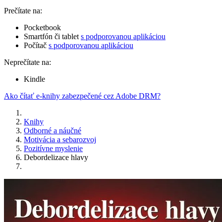
Prečítate na:
Pocketbook
Smartfón či tablet
s podporovanou aplikáciou
Počítač
s podporovanou aplikáciou
Neprečítate na:
Kindle
Ako čítať e-knihy zabezpečené cez Adobe DRM?
Knihy
Odborné a náučné
Motivácia a sebarozvoj
Pozitívne myslenie
Debordelizace hlavy