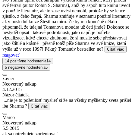
své ferrari (autor Robin S. Sharma), aniž by aspoň tuto knihu uvedl
v použité literatuře, ale to zase uvést nemohl, protože by se lehce
zjistilo, z čeho čerpá. Sharmu zmiňuje v seznamu použité litreratury
až v poslední knize Štestí na míru. Že by mu konečně někdo
připomněl, že údajná Tomanova moudra už četl jinde? Dokonce se
nestyděl opsat i takové podrobnosti, jako např. je potřeba
vizualizace, když chcete zhubnout, že si musíte sebe představovat
jako štíhlé a krásné - přesně totéž píše Sharma ve své knize, která
vyšla už v roce 1997! Pěkný Tomanův bestseller, ne?
Čítať viac
reagovať
14 pozitívne hodnotenia
14
5 negatívne hodnotenia
5
xavier
Neoverený nákup
4.12.2015
Názor čitateľa
....nie je to pošetilosť myslieť si že na všetky myšlienky sveta prišiel
iba Sharma ?
Čítať viac
Marco
Neoverený nákup
5.5.2015
ak sa potrebujete zorientovať,