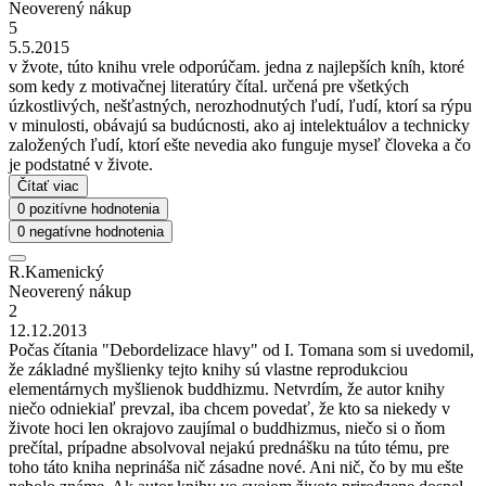
Neoverený nákup
5
5.5.2015
v žvote, túto knihu vrele odporúčam. jedna z najlepších kníh, ktoré
som kedy z motivačnej literatúry čítal. určená pre všetkých
úzkostlivých, nešťastných, nerozhodnutých ľudí, ľudí, ktorí sa rýpu
v minulosti, obávajú sa budúcnosti, ako aj intelektuálov a technicky
založených ľudí, ktorí ešte nevedia ako funguje myseľ človeka a čo
je podstatné v živote.
Čítať viac
0 pozitívne hodnotenia
0 negatívne hodnotenia
R.Kamenický
Neoverený nákup
2
12.12.2013
Počas čítania "Debordelizace hlavy" od I. Tomana som si uvedomil,
že základné myšlienky tejto knihy sú vlastne reprodukciou
elementárnych myšlienok buddhizmu. Netvrdím, že autor knihy
niečo odniekiaľ prevzal, iba chcem povedať, že kto sa niekedy v
živote hoci len okrajovo zaujímal o buddhizmus, niečo si o ňom
prečítal, prípadne absolvoval nejakú prednášku na túto tému, pre
toho táto kniha neprináša nič zásadne nové. Ani nič, čo by mu ešte