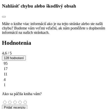
Nahlásiť chybu alebo škodlivý obsah
Máte o knihe viac informácií ako je na tejto stránke alebo ste našli
chybu? Budeme vám veľmi vďační, ak nám pomôžete s doplnením
informácií na našich stránkach.
Hodnotenia
4,6
/ 5
128 hodnotení
95
17
11
4
1
Ako sa páčila kniha vám?
Pridať recenziu