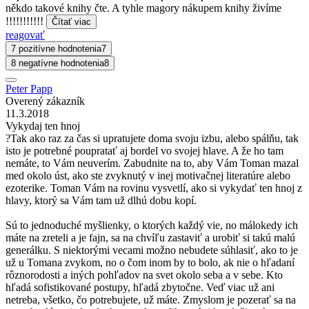
někdo takové knihy čte. A tyhle magory nákupem knihy živíme
!!!!!!!!!!!
Čítať viac
reagovať
7 pozitívne hodnotenia
7
8 negatívne hodnotenia
8
Peter Papp
Overený zákazník
11.3.2018
Vykydaj ten hnoj
?Tak ako raz za čas si upratujete doma svoju izbu, alebo spálňu, tak
isto je potrebné poupratať aj bordel vo svojej hlave. A že ho tam
nemáte, to Vám neuverím. Zabudnite na to, aby Vám Toman mazal
med okolo úst, ako ste zvyknutý v inej motivačnej literatúre alebo
ezoterike. Toman Vám na rovinu vysvetlí, ako si vykydať ten hnoj z
hlavy, ktorý sa Vám tam už dlhú dobu kopí.
Sú to jednoduché myšlienky, o ktorých každý vie, no málokedy ich
máte na zreteli a je fajn, sa na chvíľu zastaviť a urobiť si takú malú
generálku. S niektorými vecami možno nebudete súhlasiť, ako to je
už u Tomana zvykom, no o čom inom by to bolo, ak nie o hľadaní
rôznorodosti a iných pohľadov na svet okolo seba a v sebe. Kto
hľadá sofistikované postupy, hľadá zbytočne. Veď viac už ani
netreba, všetko, čo potrebujete, už máte. Zmyslom je pozerať sa na