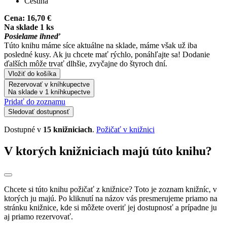
Čeština
Cena:
16,70 €
Na sklade 1 ks
Posielame ihneď
Túto knihu máme síce aktuálne na sklade, máme však už iba
posledné kusy. Ak ju chcete mať rýchlo, ponáhľajte sa! Dodanie
ďalších môže trvať dlhšie, zvyčajne do štyroch dní.
Vložiť do košíka
Rezervovať v kníhkupectve
Na sklade v 1 kníhkupectve
Pridať do zoznamu
Sledovať dostupnosť
Dostupné v
15 knižniciach
.
Požičať v knižnici
V ktorých knižniciach majú túto knihu?
Chcete si túto knihu požičať z knižnice? Toto je zoznam knižníc, v
ktorých ju majú. Po kliknutí na názov vás presmerujeme priamo na
stránku knižnice, kde si môžete overiť jej dostupnosť a prípadne ju
aj priamo rezervovať.