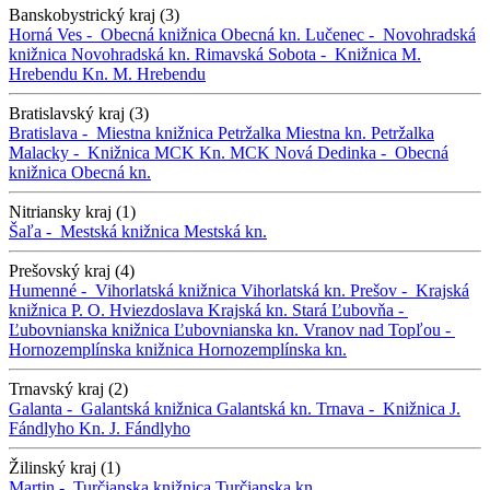
Banskobystrický kraj (3)
Horná Ves -
Obecná knižnica
Obecná kn.
Lučenec -
Novohradská
knižnica
Novohradská kn.
Rimavská Sobota -
Knižnica M.
Hrebendu
Kn. M. Hrebendu
Bratislavský kraj (3)
Bratislava -
Miestna knižnica Petržalka
Miestna kn. Petržalka
Malacky -
Knižnica MCK
Kn. MCK
Nová Dedinka -
Obecná
knižnica
Obecná kn.
Nitriansky kraj (1)
Šaľa -
Mestská knižnica
Mestská kn.
Prešovský kraj (4)
Humenné -
Vihorlatská knižnica
Vihorlatská kn.
Prešov -
Krajská
knižnica P. O. Hviezdoslava
Krajská kn.
Stará Ľubovňa -
Ľubovnianska knižnica
Ľubovnianska kn.
Vranov nad Topľou -
Hornozemplínska knižnica
Hornozemplínska kn.
Trnavský kraj (2)
Galanta -
Galantská knižnica
Galantská kn.
Trnava -
Knižnica J.
Fándlyho
Kn. J. Fándlyho
Žilinský kraj (1)
Martin -
Turčianska knižnica
Turčianska kn.