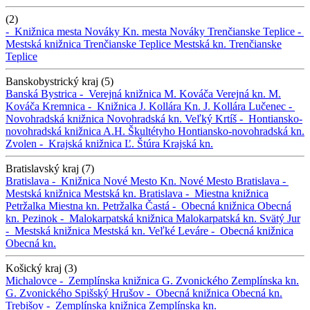
(2)
-
Knižnica mesta Nováky
Kn. mesta Nováky
Trenčianske Teplice -
Mestská knižnica Trenčianske Teplice
Mestská kn. Trenčianske
Teplice
Banskobystrický kraj (5)
Banská Bystrica -
Verejná knižnica M. Kováča
Verejná kn. M.
Kováča
Kremnica -
Knižnica J. Kollára
Kn. J. Kollára
Lučenec -
Novohradská knižnica
Novohradská kn.
Veľký Krtíš -
Hontiansko-
novohradská knižnica A.H. Škultétyho
Hontiansko-novohradská kn.
Zvolen -
Krajská knižnica Ľ. Štúra
Krajská kn.
Bratislavský kraj (7)
Bratislava -
Knižnica Nové Mesto
Kn. Nové Mesto
Bratislava -
Mestská knižnica
Mestská kn.
Bratislava -
Miestna knižnica
Petržalka
Miestna kn. Petržalka
Častá -
Obecná knižnica
Obecná
kn.
Pezinok -
Malokarpatská knižnica
Malokarpatská kn.
Svätý Jur
-
Mestská knižnica
Mestská kn.
Veľké Leváre -
Obecná knižnica
Obecná kn.
Košický kraj (3)
Michalovce -
Zemplínska knižnica G. Zvonického
Zemplínska kn.
G. Zvonického
Spišský Hrušov -
Obecná knižnica
Obecná kn.
Trebišov -
Zemplínska knižnica
Zemplínska kn.