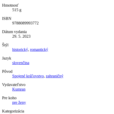
Hmotnosť
515 g
ISBN
9788089993772
Dátum vydania
29. 5. 2023
Štýl
historický
,
romantický
Jazyk
slovenčina
Pôvod
Spojené kráľovstvo
,
zahraničný
Vydavateľstvo
Kumran
Pre koho
pre ženy
Kategorizácia