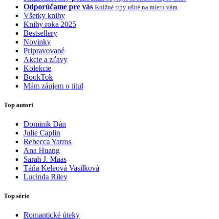
Odporúčame pre vás
Knižné tipy ušité na mieru vám
Všetky knihy
Knihy roka 2025
Bestsellery
Novinky
Pripravované
Akcie a zľavy
Kolekcie
BookTok
Mám záujem o titul
Top autori
Dominik Dán
Julie Caplin
Rebecca Yarros
Ana Huang
Sarah J. Maas
Táňa Keleová Vasilková
Lucinda Riley
Top série
Romantické úteky