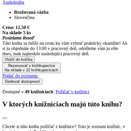
Audiokniha
Brožovaná väzba
Slovenčina
Cena:
12,50 €
Na sklade 5 ks
Posielame ihneď
Táto kniha sa môže na cestu ku vám vybrať prakticky okamžite! Ak
si ju objednáte do 13:00 v pracovný deň, odošleme vám ju ešte
dnes, inak najneskôr nasledujúci pracovný deň.
Vložiť do košíka
Rezervovať v kníhkupectve
Na sklade v 22 kníhkupectvách
Pridať do zoznamu
Sledovať dostupnosť
Dostupné v
49 knižniciach
.
Požičať v knižnici
V ktorých knižniciach majú túto knihu?
Chcete si túto knihu požičať z knižnice? Toto je zoznam knižníc, v