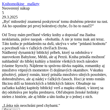
Knihomolkine_ maškrty
Neoverený nákup
5
29.3.2025
„Byť milosrdný znamená poskytovať tomu druhému priestor na rast.
Ak ho opustíme pri prvej bolestivej chybe, čo ho to naučí?"
Od Tessy mám prečítané všetky knihy a doposiaľ ma žiadna
nesklamala, práve naopak - obohatila. A nie je tomu inak ani teraz.
Táto kniha je pohladením na duši, ukrýva v sebe "pridanú hodnotu"
a povzbudí vás v ťažkých chvíľach života.
Nádherný dynamický biblický príbeh, ktorý sa odohráva v
starovekom Babylone, Médii, ale aj Perzii. Kniha prináša možnosť
nahliadnúť do hlbšej kultúry a histórie všetkých troch národov
(vlastne štyroch). Nájdeme tu správnu dávku napätia, romantiky aj
množstvo vtipných momentov či dojímavých okamihov. Vskutku
pôsobivý, pútavý román, ktorý prináša množstvo silných posolstiev,
dobrodružstvo, ale aj nádej v ťažkých časoch. Hoci je tento román
fikciou drží sa historických a biblických faktov. Obsahuje na
začiatku každej kapitoly biblický verš a mapku oblasti, v ktorej sa
dej odohráva pre lepšiu predstavu. Obľubujem ženské hrdinky
nielen z histórie, ale aj biblie a táto kniha je o jednej z nich.
„Láska nás neochráni pred chybami."