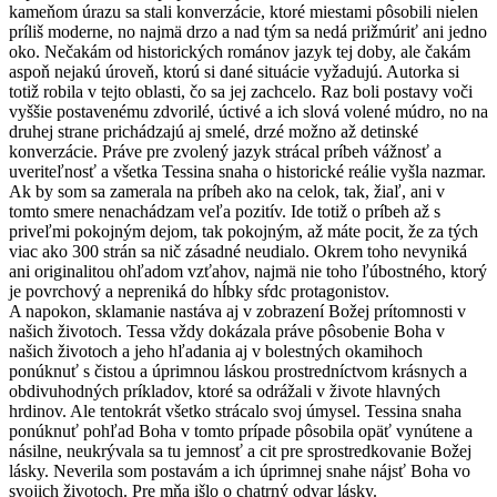
kameňom úrazu sa stali konverzácie, ktoré miestami pôsobili nielen
príliš moderne, no najmä drzo a nad tým sa nedá prižmúriť ani jedno
oko. Nečakám od historických románov jazyk tej doby, ale čakám
aspoň nejakú úroveň, ktorú si dané situácie vyžadujú. Autorka si
totiž robila v tejto oblasti, čo sa jej zachcelo. Raz boli postavy voči
vyššie postavenému zdvorilé, úctivé a ich slová volené múdro, no na
druhej strane prichádzajú aj smelé, drzé možno až detinské
konverzácie. Práve pre zvolený jazyk strácal príbeh vážnosť a
uveriteľnosť a všetka Tessina snaha o historické reálie vyšla nazmar.
Ak by som sa zamerala na príbeh ako na celok, tak, žiaľ, ani v
tomto smere nenachádzam veľa pozitív. Ide totiž o príbeh až s
priveľmi pokojným dejom, tak pokojným, až máte pocit, že za tých
viac ako 300 strán sa nič zásadné neudialo. Okrem toho nevyniká
ani originalitou ohľadom vzťahov, najmä nie toho ľúbostného, ktorý
je povrchový a nepreniká do hĺbky sŕdc protagonistov.
A napokon, sklamanie nastáva aj v zobrazení Božej prítomnosti v
našich životoch. Tessa vždy dokázala práve pôsobenie Boha v
našich životoch a jeho hľadania aj v bolestných okamihoch
ponúknuť s čistou a úprimnou láskou prostredníctvom krásnych a
obdivuhodných príkladov, ktoré sa odrážali v živote hlavných
hrdinov. Ale tentokrát všetko strácalo svoj úmysel. Tessina snaha
ponúknuť pohľad Boha v tomto prípade pôsobila opäť vynútene a
násilne, neukrývala sa tu jemnosť a cit pre sprostredkovanie Božej
lásky. Neverila som postavám a ich úprimnej snahe nájsť Boha vo
svojich životoch. Pre mňa išlo o chatrný odvar lásky.