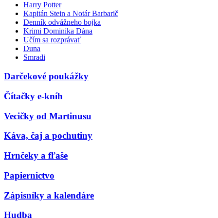
Harry Potter
Kapitán Stein a Notár Barbarič
Denník odvážneho bojka
Krimi Dominika Dána
Učím sa rozprávať
Duna
Smradi
Darčekové poukážky
Čítačky e-kníh
Vecičky od Martinusu
Káva, čaj a pochutiny
Hrnčeky a fľaše
Papiernictvo
Zápisníky a kalendáre
Hudba