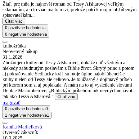
Žiaľ, pre mňa je najnovší román od Tessy Afsharovej veľkým
sklamaním, a o to viac ma to mrzí, pretože patrí k mojim obľúbeným
spisovateľkám...
Čítať viac
0 pozitívne hodnotenia
0 negatívne hodnotenia
knihožrútka
Neoverený nákup
31.1.2026
Zbožnujem knihy od Tessy Afsharovej, dokáže dať všedným a
niekedy zabudnutým poslavám z Biblie život. Skrytý princ a potom
aj pokračovanie Sedliacky kráľ sú moje úplne najobľúbenejšie
knihy nielen od Tessy ale celkovo. Je to úžasný a dojímavý príbeh
pri ktorom som si aj poplakala. A mám na to aj vysletlenie slovami
Debbie Macomberovej „Biblickým príbehom nik nevdýchne život
tak ako Tessa Afsharová.”
Čítať viac
reagovať
0 pozitívne hodnotenia
0
1 negatívne hodnotenie
1
Kamila Marhefková
Overený zákazník
10.9.2025