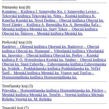
Nitriansky kraj (8)
Komárno -
Knižnica J. Szinnyeiho
Kn. J. Szinnyeiho
Levice -
Tekovská knižnica
Tekovská kn.
Nitra -
Krajská knižnica K.
Kmeťka
Krajská kn.
Nová Dedina -
Obecná knižnica
Obecná kn.
Nové Zámky -
Knižnica A. Bernoláka
Kn. A. Bernoláka
Šaľa -
Mestská knižnica
Mestská kn.
Starý Tekov -
Obecná knižnica
Obecná kn.
Štúrovo -
Mestská knižnica
Mestská kn.
Prešovský kraj (10)
Bardejov -
Okresná knižnica
Okresná kn.
Batizovce -
Obecná
knižnica
Obecná kn.
Humenné -
Vihorlatská knižnica
Vihorlatská
kn.
Jarovnice -
Obecná knižnica
Obecná kn.
Prešov -
Krajská
knižnica P. O. Hviezdoslava
Krajská kn.
Smilno -
Obecná knižnica
Obecná kn.
Stará Ľubovňa -
Ľubovnianska knižnica
Ľubovnianska
kn.
Svidník -
Podduklianska knižnica
Podduklianska kn.
Veľký
Šariš -
Mestská knižnica
Mestská kn.
Vranov nad Topľou -
Hornozemplínska knižnica
Hornozemplínska kn.
Trenčiansky kraj (3)
Prievidza -
Hornonitrianska knižnica
Hornonitrianska kn.
Púchov -
Mestská knižnica
Mestská kn.
Trenčín -
Verejná knižnica Michala
Rešetku
Verejná kn. M. Rešetku
Trnavský kraj (7)