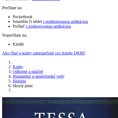
Prečítate na:
Pocketbook
Smartfón či tablet
s podporovanou aplikáciou
Počítač
s podporovanou aplikáciou
Neprečítate na:
Kindle
Ako čítať e-knihy zabezpečené cez Adobe DRM?
Knihy
Odborné a náučné
Humanitné a spoločenské vedy
História
Skrytý princ