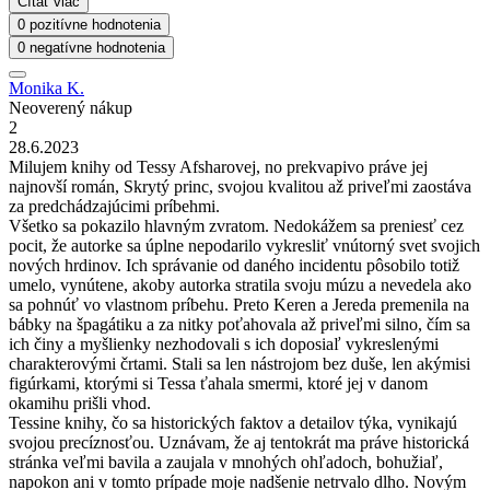
Čítať viac
0 pozitívne hodnotenia
0 negatívne hodnotenia
Monika K.
Neoverený nákup
2
28.6.2023
Milujem knihy od Tessy Afsharovej, no prekvapivo práve jej
najnovší román, Skrytý princ, svojou kvalitou až priveľmi zaostáva
za predchádzajúcimi príbehmi.
Všetko sa pokazilo hlavným zvratom. Nedokážem sa preniesť cez
pocit, že autorke sa úplne nepodarilo vykresliť vnútorný svet svojich
nových hrdinov. Ich správanie od daného incidentu pôsobilo totiž
umelo, vynútene, akoby autorka stratila svoju múzu a nevedela ako
sa pohnúť vo vlastnom príbehu. Preto Keren a Jereda premenila na
bábky na špagátiku a za nitky poťahovala až priveľmi silno, čím sa
ich činy a myšlienky nezhodovali s ich doposiaľ vykreslenými
charakterovými črtami. Stali sa len nástrojom bez duše, len akýmisi
figúrkami, ktorými si Tessa ťahala smermi, ktoré jej v danom
okamihu prišli vhod.
Tessine knihy, čo sa historických faktov a detailov týka, vynikajú
svojou precíznosťou. Uznávam, že aj tentokrát ma práve historická
stránka veľmi bavila a zaujala v mnohých ohľadoch, bohužiaľ,
napokon ani v tomto prípade moje nadšenie netrvalo dlho. Novým