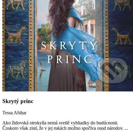
Skrytý princ
Tessa Afshar
Ako židovská otrokyňa nemá svetlé vyhliadky do budúcnosti.
Čoskoro však zistí, že v jej rukách možno spočíva osud národov. ...