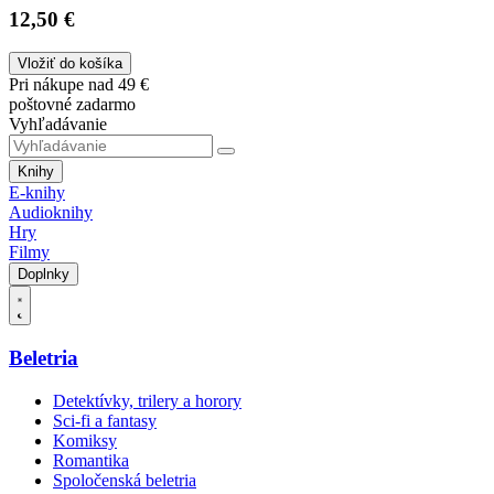
12,50 €
Vložiť do košíka
Pri nákupe nad 49 €
poštovné zadarmo
Vyhľadávanie
Knihy
E-knihy
Audioknihy
Hry
Filmy
Doplnky
Beletria
Detektívky, trilery a horory
Sci-fi a fantasy
Komiksy
Romantika
Spoločenská beletria