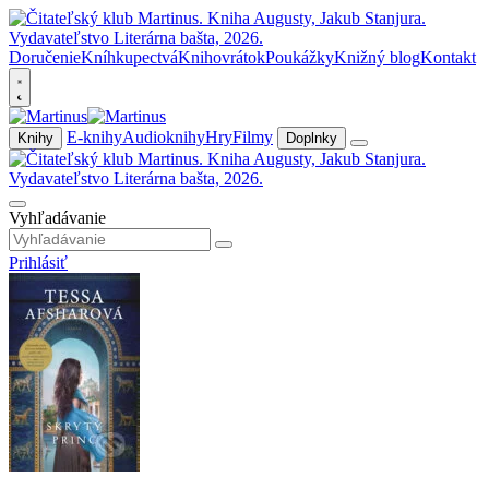
Doručenie
Kníhkupectvá
Knihovrátok
Poukážky
Knižný blog
Kontakt
E-knihy
Audioknihy
Hry
Filmy
Knihy
Doplnky
Vyhľadávanie
Prihlásiť