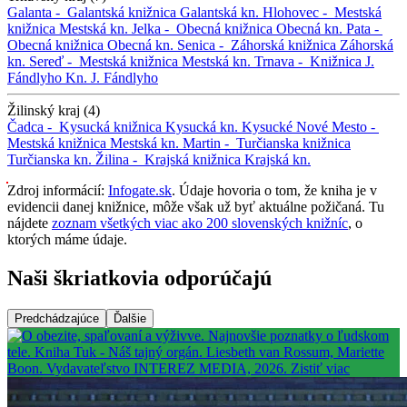
Galanta -
Galantská knižnica
Galantská kn.
Hlohovec -
Mestská
knižnica
Mestská kn.
Jelka -
Obecná knižnica
Obecná kn.
Pata -
Obecná knižnica
Obecná kn.
Senica -
Záhorská knižnica
Záhorská
kn.
Sereď -
Mestská knižnica
Mestská kn.
Trnava -
Knižnica J.
Fándlyho
Kn. J. Fándlyho
Žilinský kraj (4)
Čadca -
Kysucká knižnica
Kysucká kn.
Kysucké Nové Mesto -
Mestská knižnica
Mestská kn.
Martin -
Turčianska knižnica
Turčianska kn.
Žilina -
Krajská knižnica
Krajská kn.
Zdroj informácií:
Infogate.sk
. Údaje hovoria o tom, že kniha je v
evidencii danej knižnice, môže však už byť aktuálne požičaná. Tu
nájdete
zoznam všetkých viac ako 200 slovenských knižníc
, o
ktorých máme údaje.
Naši škriatkovia odporúčajú
Predchádzajúce
Ďalšie