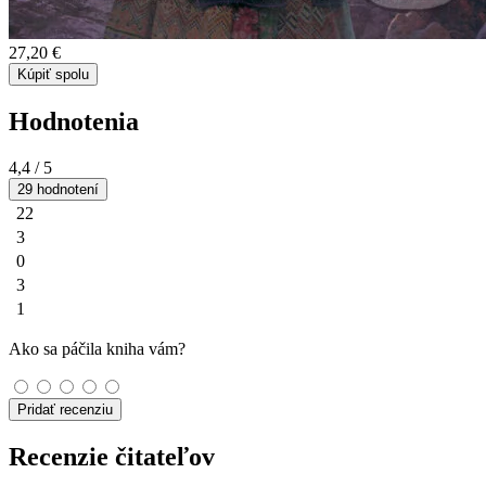
27,20 €
Kúpiť spolu
Hodnotenia
4,4
/ 5
29 hodnotení
22
3
0
3
1
Ako sa páčila kniha vám?
Pridať recenziu
Recenzie čitateľov