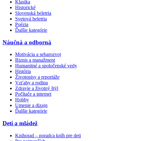
Klasika
Historické
Slovenská beletria
Svetová beletria
Poézia
Ďalšie kategórie
Náučná a odborná
Motivácia a sebarozvoj
Biznis a manažment
Humanitné a spoločenské vedy
História
Životopisy a reportáže
Vzťahy a rodina
Zdravie a životný štýl
Počítače a internet
Hobby
Umenie a dizajn
Ďalšie kategórie
Deti a mládež
Knihorad – poradca kníh pre deti