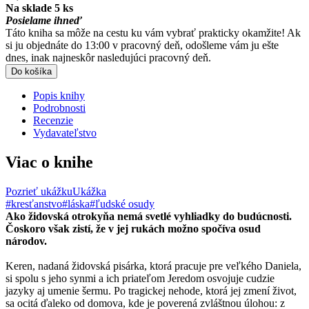
Na sklade 5 ks
Posielame ihneď
Táto kniha sa môže na cestu ku vám vybrať prakticky okamžite! Ak
si ju objednáte do 13:00 v pracovný deň, odošleme vám ju ešte
dnes, inak najneskôr nasledujúci pracovný deň.
Do košíka
Popis knihy
Podrobnosti
Recenzie
Vydavateľstvo
Viac o knihe
Pozrieť ukážku
Ukážka
#kresťanstvo
#láska
#ľudské osudy
Ako židovská otrokyňa nemá svetlé vyhliadky do budúcnosti.
Čoskoro však zistí, že v jej rukách možno spočíva osud
národov.
Keren, nadaná židovská pisárka, ktorá pracuje pre veľkého Daniela,
si spolu s jeho synmi a ich priateľom Jeredom osvojuje cudzie
jazyky aj umenie šermu. Po tragickej nehode, ktorá jej zmení život,
sa ocitá ďaleko od domova, kde je poverená zvláštnou úlohou: z