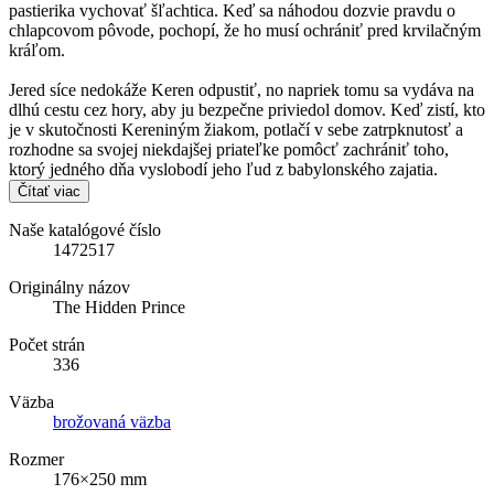
pastierika vychovať šľachtica. Keď sa náhodou dozvie pravdu o
chlapcovom pôvode, pochopí, že ho musí ochrániť pred krvilačným
kráľom.
Jered síce nedokáže Keren odpustiť, no napriek tomu sa vydáva na
dlhú cestu cez hory, aby ju bezpečne priviedol domov. Keď zistí, kto
je v skutočnosti Kereniným žiakom, potlačí v sebe zatrpknutosť a
rozhodne sa svojej niekdajšej priateľke pomôcť zachrániť toho,
ktorý jedného dňa vyslobodí jeho ľud z babylonského zajatia.
Čítať viac
Naše katalógové číslo
1472517
Originálny názov
The Hidden Prince
Počet strán
336
Väzba
brožovaná väzba
Rozmer
176×250 mm