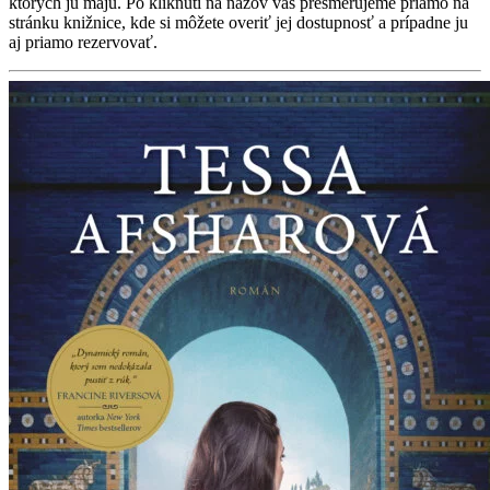
ktorých ju majú. Po kliknutí na názov vás presmerujeme priamo na
stránku knižnice, kde si môžete overiť jej dostupnosť a prípadne ju
aj priamo rezervovať.