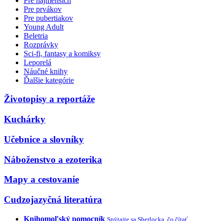
Pre najmenších
Pre prvákov
Pre pubertiakov
Young Adult
Beletria
Rozprávky
Sci-fi, fantasy a komiksy
Leporelá
Náučné knihy
Ďalšie kategórie
Životopisy a reportáže
Kuchárky
Učebnice a slovníky
Náboženstvo a ezoterika
Mapy a cestovanie
Cudzojazyčná literatúra
Knihomoľský pomocník
Spýtajte sa Sherlocka, čo čítať