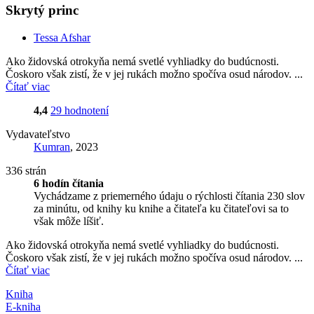
Skrytý princ
Tessa Afshar
Ako židovská otrokyňa nemá svetlé vyhliadky do budúcnosti.
Čoskoro však zistí, že v jej rukách možno spočíva osud národov. ...
Čítať viac
4,4
29 hodnotení
Vydavateľstvo
Kumran
, 2023
336 strán
6 hodín čítania
Vychádzame z priemerného údaju o rýchlosti čítania 230 slov
za minútu, od knihy ku knihe a čitateľa ku čitateľovi sa to
však môže líšiť.
Ako židovská otrokyňa nemá svetlé vyhliadky do budúcnosti.
Čoskoro však zistí, že v jej rukách možno spočíva osud národov. ...
Čítať viac
Kniha
E-kniha