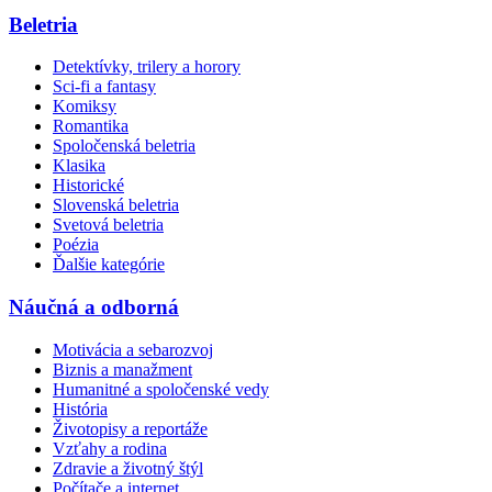
Beletria
Detektívky, trilery a horory
Sci-fi a fantasy
Komiksy
Romantika
Spoločenská beletria
Klasika
Historické
Slovenská beletria
Svetová beletria
Poézia
Ďalšie kategórie
Náučná a odborná
Motivácia a sebarozvoj
Biznis a manažment
Humanitné a spoločenské vedy
História
Životopisy a reportáže
Vzťahy a rodina
Zdravie a životný štýl
Počítače a internet