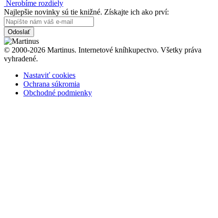
Nerobíme rozdiely
Najlepšie novinky sú tie knižné. Získajte ich ako prví:
Odoslať
© 2000-2026 Martinus. Internetové kníhkupectvo. Všetky práva
vyhradené.
Nastaviť cookies
Ochrana súkromia
Obchodné podmienky