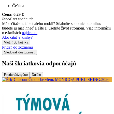
Čeština
Cena:
6,29 €
Ihneď na stiahnutie
Máte čítačku, tablet alebo mobil? Stiahnite si do nich e-knihu:
budete ju mať hneď a ešte aj ušetríte život stromom. Viac informácii
o e-knihách
nájdete tu
.
Ako čítať e-knihy?
Vložiť do košíka
Pridať do zoznamu
Sledovať dostupnosť
Naši škriatkovia odporúčajú
Predchádzajúce
Ďalšie