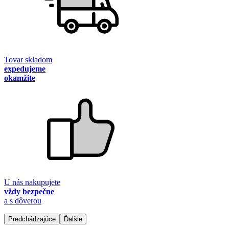
Tovar skladom
expedujeme
okamžite
U nás nakupujete
vždy bezpečne
a s dôverou
Predchádzajúce
Ďalšie