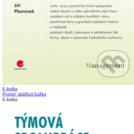
E-kniha
Pozrieť ukážku
Ukážka
E-kniha