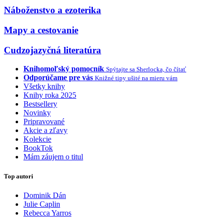
Náboženstvo a ezoterika
Mapy a cestovanie
Cudzojazyčná literatúra
Knihomoľský pomocník
Spýtajte sa Sherlocka, čo čítať
Odporúčame pre vás
Knižné tipy ušité na mieru vám
Všetky knihy
Knihy roka 2025
Bestsellery
Novinky
Pripravované
Akcie a zľavy
Kolekcie
BookTok
Mám záujem o titul
Top autori
Dominik Dán
Julie Caplin
Rebecca Yarros