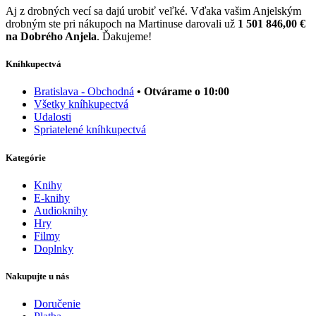
Aj z drobných vecí sa dajú urobiť veľké. Vďaka vašim Anjelským
drobným ste pri nákupoch na Martinuse darovali už
1 501 846,00 €
na Dobrého Anjela
. Ďakujeme!
Kníhkupectvá
Bratislava - Obchodná
• Otvárame o 10:00
Všetky kníhkupectvá
Udalosti
Spriatelené kníhkupectvá
Kategórie
Knihy
E-knihy
Audioknihy
Hry
Filmy
Doplnky
Nakupujte u nás
Doručenie