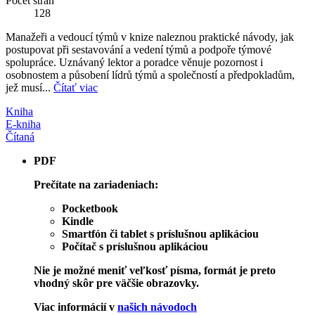
Počet strán
128
Manažeři a vedoucí týmů v knize naleznou praktické návody, jak
postupovat při sestavování a vedení týmů a podpoře týmové
spolupráce. Uznávaný lektor a poradce věnuje pozornost i
osobnostem a působení lídrů týmů a společností a předpokladům,
jež musí...
Čítať viac
Kniha
E-kniha
Čítaná
PDF
Prečítate na zariadeniach:
Pocketbook
Kindle
Smartfón či tablet s príslušnou aplikáciou
Počítač s príslušnou aplikáciou
Nie je možné meniť veľkosť písma, formát je preto
vhodný skôr pre väčšie obrazovky.
Viac informácií v
našich návodoch