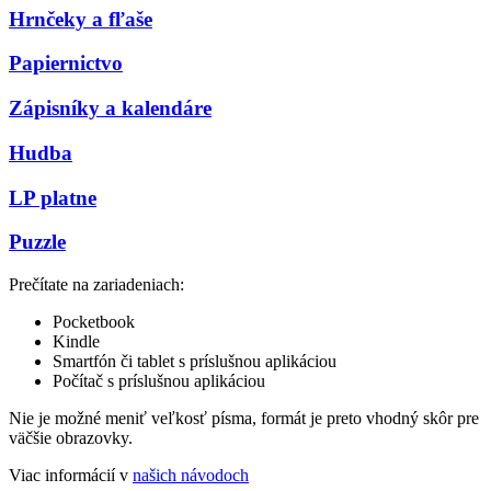
Hrnčeky a fľaše
Papiernictvo
Zápisníky a kalendáre
Hudba
LP platne
Puzzle
Prečítate na zariadeniach:
Pocketbook
Kindle
Smartfón či tablet s príslušnou aplikáciou
Počítač s príslušnou aplikáciou
Nie je možné meniť veľkosť písma, formát je preto vhodný skôr pre
väčšie obrazovky.
Viac informácií v
našich návodoch