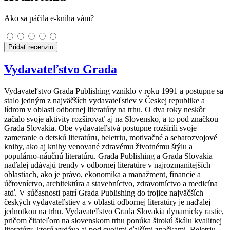
Ako sa páčila e-kniha vám?
Pridať recenziu
Vydavateľstvo Grada
Vydavateľstvo Grada Publishing vzniklo v roku 1991 a postupne sa
stalo jedným z najväčších vydavateľstiev v Českej republike a
lídrom v oblasti odbornej literatúry na trhu. O dva roky neskôr
začalo svoje aktivity rozširovať aj na Slovensko, a to pod značkou
Grada Slovakia. Obe vydavateľstvá postupne rozšírili svoje
zameranie o detskú literatúru, beletriu, motivačné a sebarozvojové
knihy, ako aj knihy venované zdravému životnému štýlu a
populárno-náučnú literatúru. Grada Publishing a Grada Slovakia
naďalej udávajú trendy v odbornej literatúre v najrozmanitejších
oblastiach, ako je právo, ekonomika a manažment, financie a
účtovníctvo, architektúra a stavebníctvo, zdravotníctvo a medicína
atď. V súčasnosti patrí Grada Publishing do trojice najväčších
českých vydavateľstiev a v oblasti odbornej literatúry je naďalej
jednotkou na trhu. Vydavateľstvo Grada Slovakia dynamicky rastie,
pričom čitateľom na slovenskom trhu ponúka širokú škálu kvalitnej
literatúry, ktorú vydáva aj pod svojimi ďalšími značkami. Beletriu