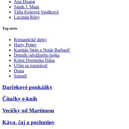
Ana Huang
Sarah J. Maas
Táňa Keleová Vasilková
Lucinda Riley
Top série
Romantické úteky
Harry Potter
Kapitán Stein a Notár Barbarič
Denník odvážneho bojka
Krimi Dominika Dána
Učím sa rozprávať
Duna
Smradi
Darčekové poukážky
Čítačky e-kníh
Vecičky od Martinusu
Káva, čaj a pochutiny