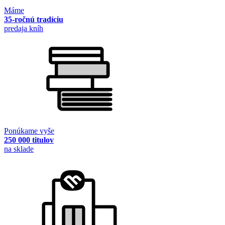
Máme
35-ročnú tradíciu
predaja kníh
Ponúkame vyše
250 000 titulov
na sklade