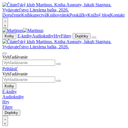
Doručenie
Kníhkupectvá
Knihovrátok
Poukážky
Knižný blog
Kontakt
E-knihy
Audioknihy
Hry
Filmy
Knihy
Doplnky
Vyhľadávanie
Prihlásiť
Vyhľadávanie
Knihy
E-knihy
Audioknihy
Hry
Filmy
Doplnky