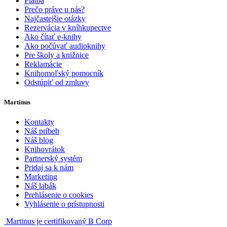
Platba
Prečo práve u nás?
Najčastejšie otázky
Rezervácia v kníhkupectve
Ako čítať e-knihy
Ako počúvať audioknihy
Pre školy a knižnice
Reklamácie
Knihomoľský pomocník
Odstúpiť od zmluvy
Martinus
Kontakty
Náš príbeh
Náš blog
Knihovrátok
Partnerský systém
Pridaj sa k nám
Marketing
Náš labák
Prehlásenie o cookies
Vyhlásenie o prístupnosti
Martinus je certifikovaný B Corp