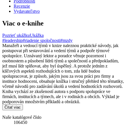
Podrobnosti
Recenzie
Vydavateľstvo
Viac o e-knihe
Pozrieť ukážku
Ukážka
#leadership
#riadenie spoločnosti
#mzdy
Manažeři a vedoucí týmů v knize naleznou praktické návody, jak
postupovat při sestavování a vedení týmů a podpoře týmové
spolupráce. Uznávaný lektor a poradce věnuje pozornost i
osobnostem a působení lídrů týmů a společností a předpokladům,
jež musí lídr splňovat, aby byl úspěšný. A protože jedním z
klíčových aspektů rozhodujících o tom, zda lidé budou
spolupracovat, je způsob, jakým jsou za svou práci pro firmy a
instituce hodnoceni, obsahuje knížka i stručný přehled této tématiky,
včetně návodů pro zadávání úkolů a vedení hodnotících rozhovorů.
Kniha vychází ze zkušeností autora s podporu spolupráce ve
firmách, institucích a týmech, ale i v rodinách a obcích. Výklad je
podporován množstvím příkladů a obrázků.
Čítať viac
Naše katalógové číslo
106450