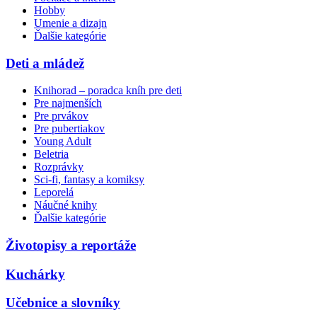
Hobby
Umenie a dizajn
Ďalšie kategórie
Deti a mládež
Knihorad – poradca kníh pre deti
Pre najmenších
Pre prvákov
Pre pubertiakov
Young Adult
Beletria
Rozprávky
Sci-fi, fantasy a komiksy
Leporelá
Náučné knihy
Ďalšie kategórie
Životopisy a reportáže
Kuchárky
Učebnice a slovníky