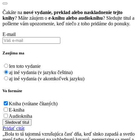
Čakáte na
nové vydanie, preklad alebo naskladnenie tejto
knihy
? Máte záujem o
e-knihu alebo audioknihu
? Sledujte titul a
pošleme vám upozornenie, keď niečo z toho pridáme do ponuky.
E-mail
Zaujíma ma
len toto vydanie
aj iné vydania (v jazyku čeština)
aj iné vydania (v akomkoľvek jazyku)
Vo formáte
Kniha (vrátane čítaných)
E-kniha
Audiokniha
Sledovať titul
Pridať citát
Bola to tá tajomná vzrušujúca časť dňa, keď slnko zapadá a svetlo
mení farbu z červenej na vyblednutú krvavú, neprestajne sa mení a