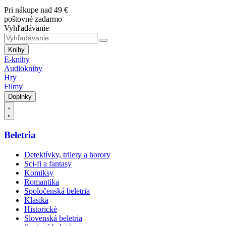
Pri nákupe nad 49 €
poštovné zadarmo
Vyhľadávanie
Knihy
E-knihy
Audioknihy
Hry
Filmy
Doplnky
Beletria
Detektívky, trilery a horory
Sci-fi a fantasy
Komiksy
Romantika
Spoločenská beletria
Klasika
Historické
Slovenská beletria