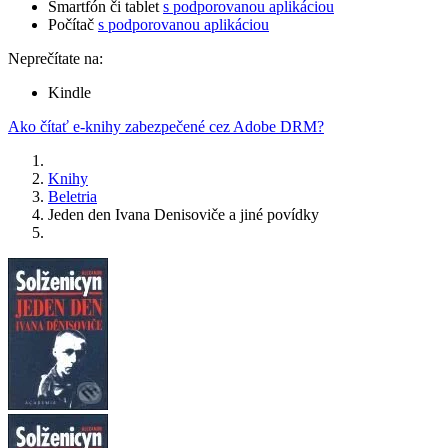
Smartfón či tablet
s podporovanou aplikáciou
Počítač
s podporovanou aplikáciou
Neprečítate na:
Kindle
Ako čítať e-knihy zabezpečené cez Adobe DRM?
Knihy
Beletria
Jeden den Ivana Denisoviče a jiné povídky