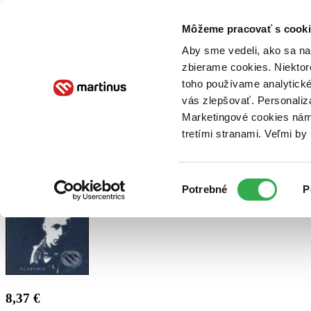
Doručenie
Kníhkupectvá
Knihovrátok
Poukážky
Knižný blog
Kontakt
Môžeme pracovať s cooki
Aby sme vedeli, ako sa na 
zbierame cookies. Niektor
E-knihy
Audioknihy
Hry
Filmy
Knihy
Doplnky
toho používame analytické
vás zlepšovať. Personaliz
Vyhľadávanie
Marketingové cookies nám 
tretími stranami. Veľmi b
Prihlásiť
Výber
Potrebné
P
súhlasu
8,37 €