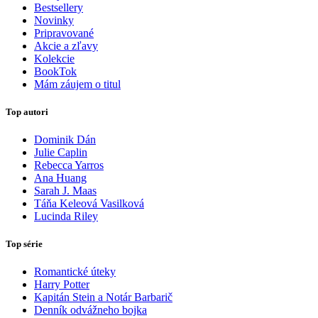
Bestsellery
Novinky
Pripravované
Akcie a zľavy
Kolekcie
BookTok
Mám záujem o titul
Top autori
Dominik Dán
Julie Caplin
Rebecca Yarros
Ana Huang
Sarah J. Maas
Táňa Keleová Vasilková
Lucinda Riley
Top série
Romantické úteky
Harry Potter
Kapitán Stein a Notár Barbarič
Denník odvážneho bojka