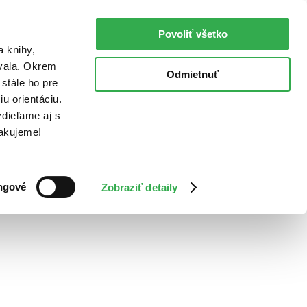
Povoliť všetko
a knihy,
ovala. Okrem
Odmietnuť
stále ho pre
u orientáciu.
dieľame aj s
Ďakujeme!
ngové
Zobraziť detaily