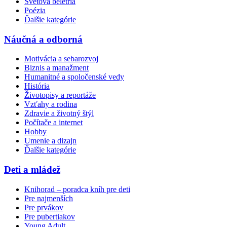
Svetová beletria
Poézia
Ďalšie kategórie
Náučná a odborná
Motivácia a sebarozvoj
Biznis a manažment
Humanitné a spoločenské vedy
História
Životopisy a reportáže
Vzťahy a rodina
Zdravie a životný štýl
Počítače a internet
Hobby
Umenie a dizajn
Ďalšie kategórie
Deti a mládež
Knihorad – poradca kníh pre deti
Pre najmenších
Pre prvákov
Pre pubertiakov
Young Adult