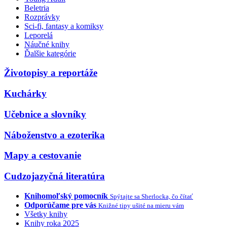
Beletria
Rozprávky
Sci-fi, fantasy a komiksy
Leporelá
Náučné knihy
Ďalšie kategórie
Životopisy a reportáže
Kuchárky
Učebnice a slovníky
Náboženstvo a ezoterika
Mapy a cestovanie
Cudzojazyčná literatúra
Knihomoľský pomocník
Spýtajte sa Sherlocka, čo čítať
Odporúčame pre vás
Knižné tipy ušité na mieru vám
Všetky knihy
Knihy roka 2025