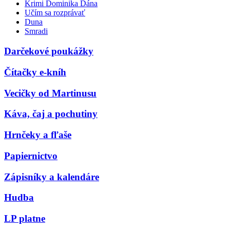
Krimi Dominika Dána
Učím sa rozprávať
Duna
Smradi
Darčekové poukážky
Čítačky e-kníh
Vecičky od Martinusu
Káva, čaj a pochutiny
Hrnčeky a fľaše
Papiernictvo
Zápisníky a kalendáre
Hudba
LP platne