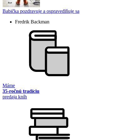
Babička pozdravuje a ospravedlňuje sa
Fredrik Backman
Máme
35-ročnú tradíciu
predaja kníh