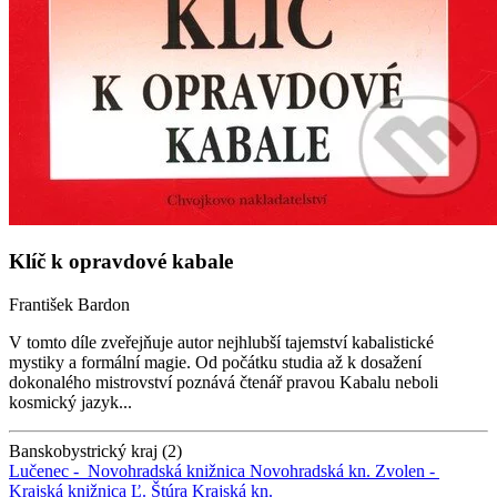
Klíč k opravdové kabale
František Bardon
V tomto díle zveřejňuje autor nejhlubší tajemství kabalistické
mystiky a formální magie. Od počátku studia až k dosažení
dokonalého mistrovství poznává čtenář pravou Kabalu neboli
kosmický jazyk...
Banskobystrický kraj (2)
Lučenec -
Novohradská knižnica
Novohradská kn.
Zvolen -
Krajská knižnica Ľ. Štúra
Krajská kn.