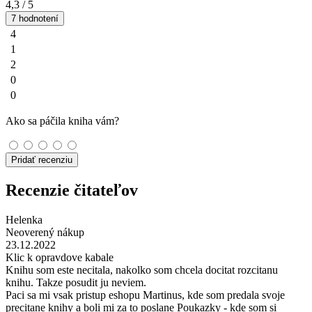
4,3
/ 5
7 hodnotení
4
1
2
0
0
Ako sa páčila kniha vám?
Pridať recenziu
Recenzie čitateľov
Helenka
Neoverený nákup
23.12.2022
Klic k opravdove kabale
Knihu som este necitala, nakolko som chcela docitat rozcitanu
knihu. Takze posudit ju neviem.
Paci sa mi vsak pristup eshopu Martinus, kde som predala svoje
precitane knihy a boli mi za to poslane Poukazky - kde som si