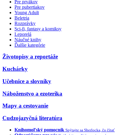
Pre prvákov
Pre pubertiakov
Young Adult
Beletria
Rozprávky
Sci-fi, fantasy a komiksy
Leporelá
Náučné knihy
Ďalšie kategórie
Životopisy a reportáže
Kuchárky
Učebnice a slovníky
Náboženstvo a ezoterika
Mapy a cestovanie
Cudzojazyčná literatúra
Knihomoľský pomocník
Spýtajte sa Sherlocka, čo čítať