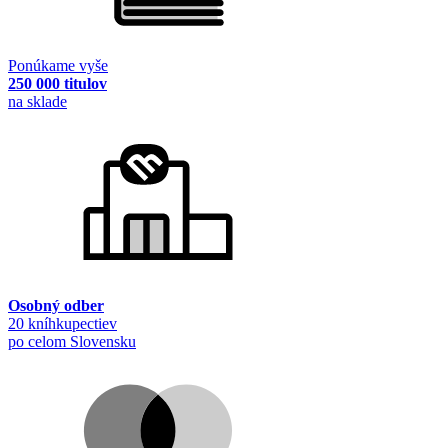
Ponúkame vyše
250 000 titulov
na sklade
Osobný odber
20 kníhkupectiev
po celom Slovensku