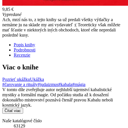
9,85 €
Vypredané
Ach, mrzí nás to, z tejto knihy sa už predali všetky výtlačky a
nemáme ju na sklade my ani vydavateľ :( Teoreticky však môžete
mať šťastie v niektorých iných obchodoch, ktoré ešte nepredali
posledné kusy.
Popis knihy
Podrobnosti
Recenzie
Viac o knihe
Pozrieť ukážku
Ukážka
#čarovanie a rituály
#judaizmus
#kabala
#mágia
V tomto díle zveřejňuje autor nejhlubší tajemství kabalistické
mystiky a formální magie. Od počátku studia až k dosažení
dokonalého mistrovství poznává čtenář pravou Kabalu neboli
kosmický jazyk.
Čítať viac
Naše katalógové číslo
63129