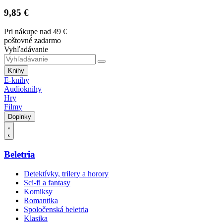
9,85 €
Pri nákupe nad 49 €
poštovné zadarmo
Vyhľadávanie
Knihy
E-knihy
Audioknihy
Hry
Filmy
Doplnky
Beletria
Detektívky, trilery a horory
Sci-fi a fantasy
Komiksy
Romantika
Spoločenská beletria
Klasika