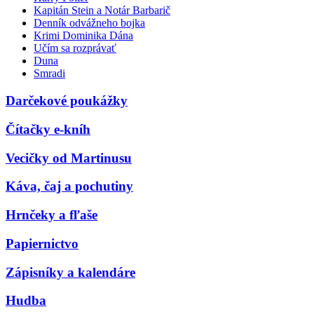
Kapitán Stein a Notár Barbarič
Denník odvážneho bojka
Krimi Dominika Dána
Učím sa rozprávať
Duna
Smradi
Darčekové poukážky
Čítačky e-kníh
Vecičky od Martinusu
Káva, čaj a pochutiny
Hrnčeky a fľaše
Papiernictvo
Zápisníky a kalendáre
Hudba