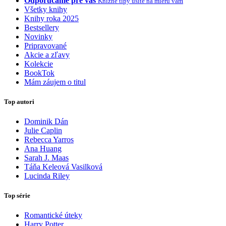
Odporúčame pre vás
Knižné tipy ušité na mieru vám
Všetky knihy
Knihy roka 2025
Bestsellery
Novinky
Pripravované
Akcie a zľavy
Kolekcie
BookTok
Mám záujem o titul
Top autori
Dominik Dán
Julie Caplin
Rebecca Yarros
Ana Huang
Sarah J. Maas
Táňa Keleová Vasilková
Lucinda Riley
Top série
Romantické úteky
Harry Potter