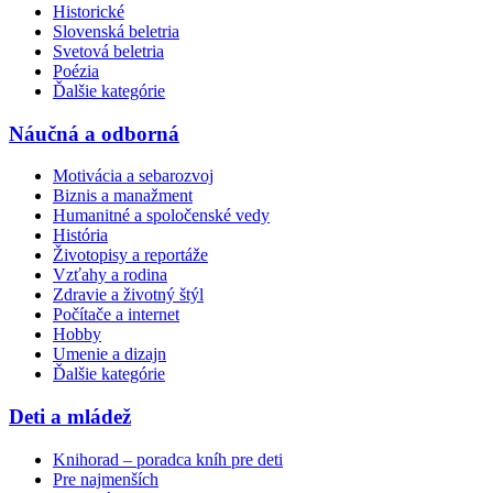
Historické
Slovenská beletria
Svetová beletria
Poézia
Ďalšie kategórie
Náučná a odborná
Motivácia a sebarozvoj
Biznis a manažment
Humanitné a spoločenské vedy
História
Životopisy a reportáže
Vzťahy a rodina
Zdravie a životný štýl
Počítače a internet
Hobby
Umenie a dizajn
Ďalšie kategórie
Deti a mládež
Knihorad – poradca kníh pre deti
Pre najmenších