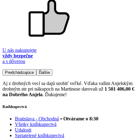
U nás nakupujete
vždy bezpečne
a s dôverou
Predchádzajúce
Ďalšie
Aj z drobných vecí sa dajú urobiť veľké. Vďaka vašim Anjelským
drobným ste pri nákupoch na Martinuse darovali už
1 501 406,00 €
na Dobrého Anjela
. Ďakujeme!
Kníhkupectvá
Bratislava - Obchodná
• Otvárame o 8:30
Všetky kníhkupectvá
Udalosti
Spriatelené kníhkupectvá