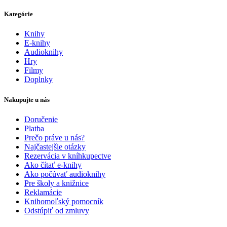
Kategórie
Knihy
E-knihy
Audioknihy
Hry
Filmy
Doplnky
Nakupujte u nás
Doručenie
Platba
Prečo práve u nás?
Najčastejšie otázky
Rezervácia v kníhkupectve
Ako čítať e-knihy
Ako počúvať audioknihy
Pre školy a knižnice
Reklamácie
Knihomoľský pomocník
Odstúpiť od zmluvy