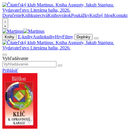
Doručenie
Kníhkupectvá
Knihovrátok
Poukážky
Knižný blog
Kontakt
E-knihy
Audioknihy
Hry
Filmy
Knihy
Doplnky
Vyhľadávanie
Prihlásiť