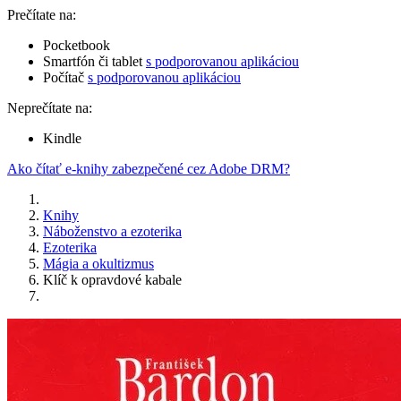
Prečítate na:
Pocketbook
Smartfón či tablet
s podporovanou aplikáciou
Počítač
s podporovanou aplikáciou
Neprečítate na:
Kindle
Ako čítať e-knihy zabezpečené cez Adobe DRM?
Knihy
Náboženstvo a ezoterika
Ezoterika
Mágia a okultizmus
Klíč k opravdové kabale