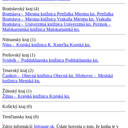
Bratislavský kraj (4)
Bratislava -
Miestna knižnica Petržalka
Miestna kn. Petržalka
Bratislava -
Miestna knižnica Vrakuňa
Miestna kn. Vrakuňa
Bratislava -
Univerzitná knižnica
Univerzitná kn.
Pezinok -
Malokarpatská knižnica
Malokarpatská kn.
Nitriansky kraj (1)
Nitra -
Krajská knižnica K. Kmeťka
Krajská kn.
Prešovský kraj (1)
Svidník -
Podduklianska knižnica
Podduklianska kn.
Trnavský kraj (2)
Častkov -
Obecná knižnica
Obecná kn.
Hlohovec -
Mestská
knižnica
Mestská kn.
Žilinský kraj (1)
Žilina -
Krajská knižnica
Krajská kn.
Košický kraj (0)
Trenčiansky kraj (0)
Zdroj informácií:
Infogate.sk
. Údaje hovoria o tom, že kniha je v