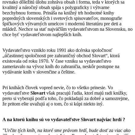
rovnako dôležitú úlohu zohráva obsah i forma, teda v ktorých sa
kvalitný a náročný obsah spája s polygraficky i výtvarne
bezchybnou formou. Prináša na knižný trh hodnotné knihy
popredných slovenských i svetových spisovateľov, monografie
špičkových výtvarných umelcov i modernú literatúru pre deti a
mládež. Nechce sa stať najväčším vydavateľstvom na Slovensku, no
chce byť vydavateľstvom najlepších kníh.
Vydavateľstvo vzniklo roku 1991 ako dcérska spoločnosť
„účastinnej spoločnosti pre zahraničný obchod Slovart“, ktorá
existovala od roku 1970. V čase vzniku sa vydavateľstvo
zameriavalo na vývoz kníh do zahraničia, neskôr postupne na
vydávanie kníh v slovenčine a češtine.
Pri knihách človek vopred nevie, čo to všetko prinesie. Vo
vydavateľstve
Slovart
však pracujú ľudia, ktorí majú radi knižky,
preto si vyberajú podľa toho, čo pokladajú za dobré a samozrejme,
že pritom ešte uvažujú aj o tom, čo si kúpi niekto iný.
A na ktorú knihu sú vo vydavateľstve
Slovart
najviac hrdí ?
"Určite tých kníh, na ktoré sme právom hrdí, bude dosť za viac ako