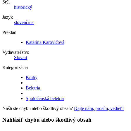
Štýl
historický
Jazyk
slovenčina
Preklad
Katarína Karovičová
Vydavateľstvo
Slovart
Kategorizácia
Knihy
Beletria
Spoločenská beletria
Našli ste chybu alebo škodlivý obsah?
Dajte nám, prosím, vedieť!
Nahlásiť chybu alebo škodlivý obsah