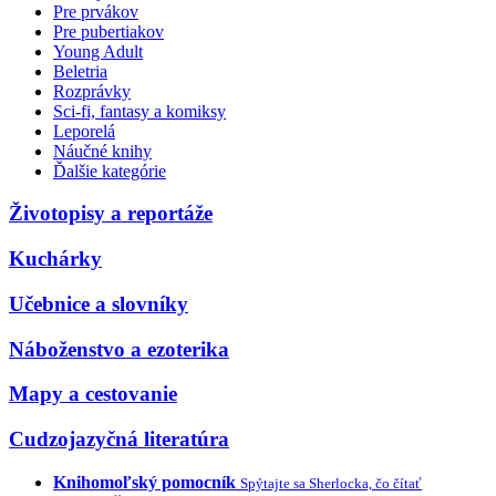
Pre prvákov
Pre pubertiakov
Young Adult
Beletria
Rozprávky
Sci-fi, fantasy a komiksy
Leporelá
Náučné knihy
Ďalšie kategórie
Životopisy a reportáže
Kuchárky
Učebnice a slovníky
Náboženstvo a ezoterika
Mapy a cestovanie
Cudzojazyčná literatúra
Knihomoľský pomocník
Spýtajte sa Sherlocka, čo čítať