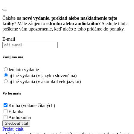
Čakáte na
nové vydanie, preklad alebo naskladnenie tejto
knihy
? Máte záujem o
e-knihu alebo audioknihu
? Sledujte titul a
pošleme vám upozornenie, keď niečo z toho pridáme do ponuky.
E-mail
Zaujíma ma
len toto vydanie
aj iné vydania (v jazyku slovenčina)
aj iné vydania (v akomkoľvek jazyku)
Vo formáte
Kniha (vrátane čítaných)
E-kniha
Audiokniha
Sledovať titul
Pridať citát