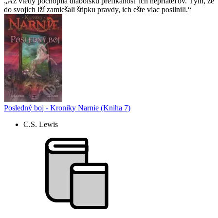
Až vtedy pochopila diabolskú prefíkanosť ich nepriateľov. Tým, že
do svojich lží zamiešali štipku pravdy, ich ešte viac posilnili.
Posledný boj - Kroniky Narnie (Kniha 7)
C.S. Lewis