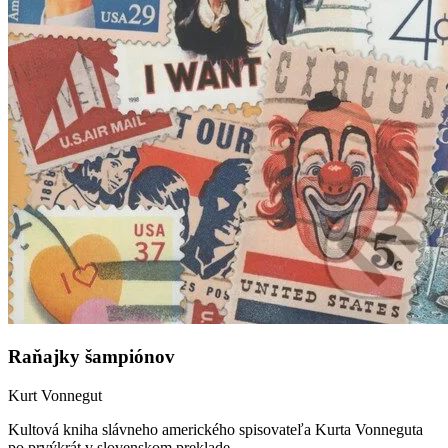
Raňajky šampiónov
Kurt Vonnegut
Kultová kniha slávneho amerického spisovateľa Kurta Vonneguta
po prvýkrát v slovenskom preklade...