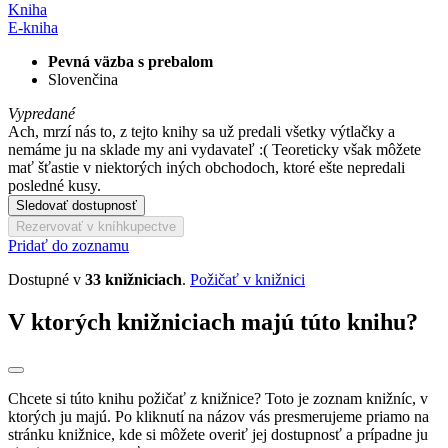
Kniha
E-kniha
Pevná väzba s prebalom
Slovenčina
Vypredané
Ach, mrzí nás to, z tejto knihy sa už predali všetky výtlačky a
nemáme ju na sklade my ani vydavateľ :( Teoreticky však môžete
mať šťastie v niektorých iných obchodoch, ktoré ešte nepredali
posledné kusy.
Sledovať dostupnosť
Rezervovať v kníhkupectve
Pridať do zoznamu
Dostupné v
33 knižniciach
.
Požičať v knižnici
V ktorých knižniciach majú túto knihu?
Chcete si túto knihu požičať z knižnice? Toto je zoznam knižníc, v
ktorých ju majú. Po kliknutí na názov vás presmerujeme priamo na
stránku knižnice, kde si môžete overiť jej dostupnosť a prípadne ju