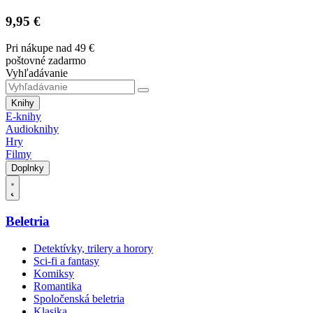
9,95 €
Pri nákupe nad 49 €
poštovné zadarmo
Vyhľadávanie
Knihy
E-knihy
Audioknihy
Hry
Filmy
Doplnky
Beletria
Detektívky, trilery a horory
Sci-fi a fantasy
Komiksy
Romantika
Spoločenská beletria
Klasika