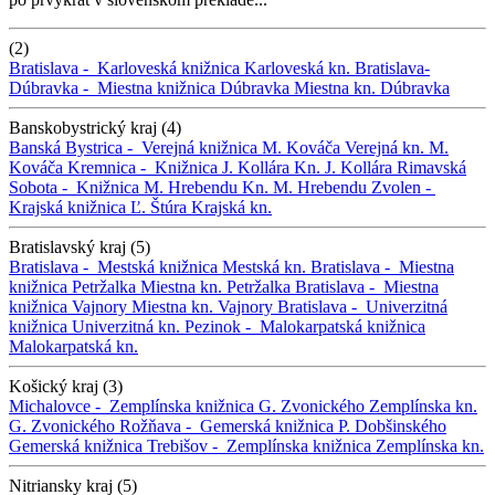
(2)
Bratislava -
Karloveská knižnica
Karloveská kn.
Bratislava-
Dúbravka -
Miestna knižnica Dúbravka
Miestna kn. Dúbravka
Banskobystrický kraj (4)
Banská Bystrica -
Verejná knižnica M. Kováča
Verejná kn. M.
Kováča
Kremnica -
Knižnica J. Kollára
Kn. J. Kollára
Rimavská
Sobota -
Knižnica M. Hrebendu
Kn. M. Hrebendu
Zvolen -
Krajská knižnica Ľ. Štúra
Krajská kn.
Bratislavský kraj (5)
Bratislava -
Mestská knižnica
Mestská kn.
Bratislava -
Miestna
knižnica Petržalka
Miestna kn. Petržalka
Bratislava -
Miestna
knižnica Vajnory
Miestna kn. Vajnory
Bratislava -
Univerzitná
knižnica
Univerzitná kn.
Pezinok -
Malokarpatská knižnica
Malokarpatská kn.
Košický kraj (3)
Michalovce -
Zemplínska knižnica G. Zvonického
Zemplínska kn.
G. Zvonického
Rožňava -
Gemerská knižnica P. Dobšinského
Gemerská knižnica
Trebišov -
Zemplínska knižnica
Zemplínska kn.
Nitriansky kraj (5)