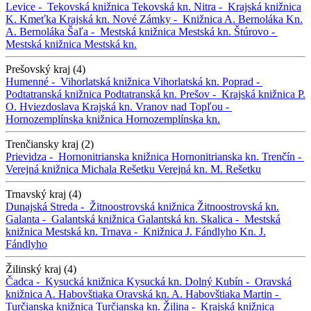
Levice -
Tekovská knižnica
Tekovská kn.
Nitra -
Krajská knižnica
K. Kmeťka
Krajská kn.
Nové Zámky -
Knižnica A. Bernoláka
Kn.
A. Bernoláka
Šaľa -
Mestská knižnica
Mestská kn.
Štúrovo -
Mestská knižnica
Mestská kn.
Prešovský kraj (4)
Humenné -
Vihorlatská knižnica
Vihorlatská kn.
Poprad -
Podtatranská knižnica
Podtatranská kn.
Prešov -
Krajská knižnica P.
O. Hviezdoslava
Krajská kn.
Vranov nad Topľou -
Hornozemplínska knižnica
Hornozemplínska kn.
Trenčiansky kraj (2)
Prievidza -
Hornonitrianska knižnica
Hornonitrianska kn.
Trenčín -
Verejná knižnica Michala Rešetku
Verejná kn. M. Rešetku
Trnavský kraj (4)
Dunajská Streda -
Žitnoostrovská knižnica
Žitnoostrovská kn.
Galanta -
Galantská knižnica
Galantská kn.
Skalica -
Mestská
knižnica
Mestská kn.
Trnava -
Knižnica J. Fándlyho
Kn. J.
Fándlyho
Žilinský kraj (4)
Čadca -
Kysucká knižnica
Kysucká kn.
Dolný Kubín -
Oravská
knižnica A. Habovštiaka
Oravská kn. A. Habovštiaka
Martin -
Turčianska knižnica
Turčianska kn.
Žilina -
Krajská knižnica