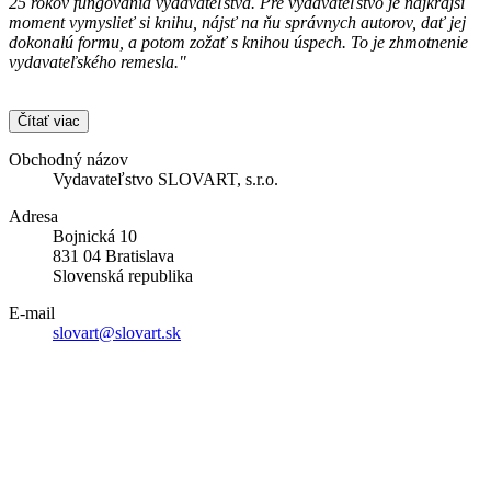
25 rokov fungovania vydavateľstva. Pre vydavateľstvo je najkrajší
moment vymyslieť si knihu, nájsť na ňu správnych autorov, dať jej
dokonalú formu, a potom zožať s knihou úspech. To je zhmotnenie
vydavateľského remesla."
Čítať viac
Obchodný názov
Vydavateľstvo SLOVART, s.r.o.
Adresa
Bojnická 10
831 04 Bratislava
Slovenská republika
E-mail
slovart@slovart.sk