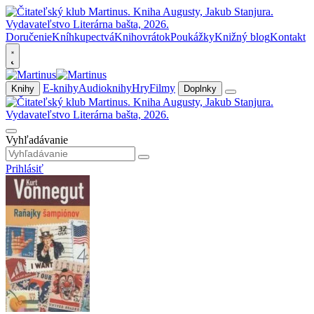
Doručenie
Kníhkupectvá
Knihovrátok
Poukážky
Knižný blog
Kontakt
E-knihy
Audioknihy
Hry
Filmy
Knihy
Doplnky
Vyhľadávanie
Prihlásiť