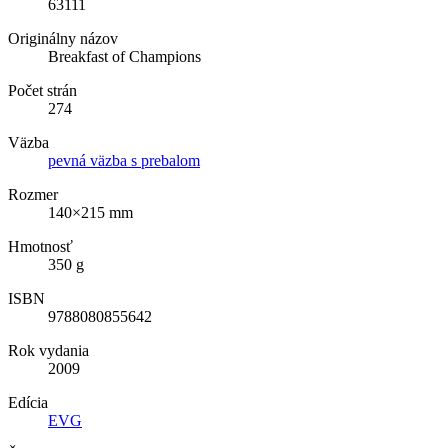
63111
Originálny názov
Breakfast of Champions
Počet strán
274
Väzba
pevná väzba s prebalom
Rozmer
140×215 mm
Hmotnosť
350 g
ISBN
9788080855642
Rok vydania
2009
Edícia
EVG