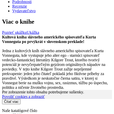
Podrobnosti
Recenzie
Vydavateľstvo
Viac o knihe
Pozrieť ukážku
Ukážka
Kultová kniha slávneho amerického spisovateľa Kurta
Vonneguta po prvýkrát v slovenskom preklade!
Jedna z kultových kníh slávneho amerického spisovateľa Kurta
Vonneguta, kde vystupuje jeho alter ego - starnúci spisovateľ
vedecko-fantastickej literatúry Kilgore Trout, ktorého tvorivý
potenciál je nevyčerpateľným gejzírom originálnych nápadov na
poviedky. V tejto knihe Kilgore Trout zažije nepríjemné
prekvapenie: jeden jeho čitateľ pokladá jeho fiktívne príbehy za
pravdivé. Výsledkom je neskutočne čierna satira, v ktorej si
Vonnegut berie na mušku vojnu, sex, rasizmus, túžbu po úspechu,
politiku a ničenie životného prostredia.
Pre zobrazenie tohto obsahu potrebujeme sušienky.
Povoliť cookies a zobraziť
Čítať viac
Naše katalógové číslo