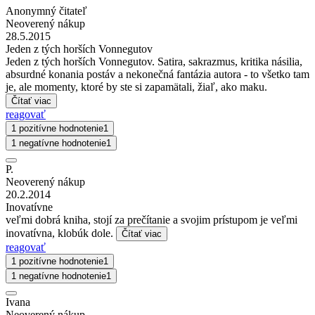
Anonymný čitateľ
Neoverený nákup
28.5.2015
Jeden z tých horších Vonnegutov
Jeden z tých horších Vonnegutov. Satira, sakrazmus, kritika násilia,
absurdné konania postáv a nekonečná fantázia autora - to všetko tam
je, ale momenty, ktoré by ste si zapamätali, žiaľ, ako maku.
Čítať viac
reagovať
1 pozitívne hodnotenie
1
1 negatívne hodnotenie
1
P.
Neoverený nákup
20.2.2014
Inovatívne
veľmi dobrá kniha, stojí za prečítanie a svojim prístupom je veľmi
inovatívna, klobúk dole.
Čítať viac
reagovať
1 pozitívne hodnotenie
1
1 negatívne hodnotenie
1
Ivana
Neoverený nákup