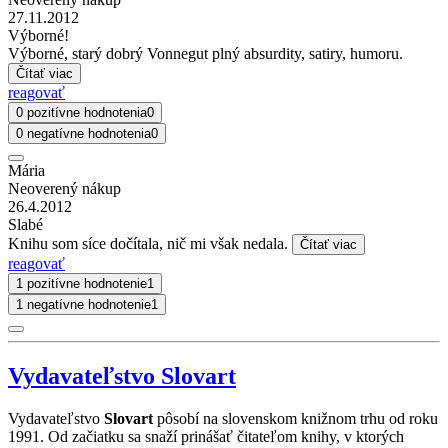
27.11.2012
Výborné!
Výborné, starý dobrý Vonnegut plný absurdity, satiry, humoru.
Čítať viac
reagovať
0 pozitívne hodnotenia
0
0 negatívne hodnotenia
0
Mária
Neoverený nákup
26.4.2012
Slabé
Knihu som síce dočítala, nič mi však nedala.
Čítať viac
reagovať
1 pozitívne hodnotenie
1
1 negatívne hodnotenie
1
Vydavateľstvo Slovart
Vydavateľstvo
Slovart
pôsobí na slovenskom knižnom trhu od roku
1991. Od začiatku sa snaží prinášať čitateľom knihy, v ktorých