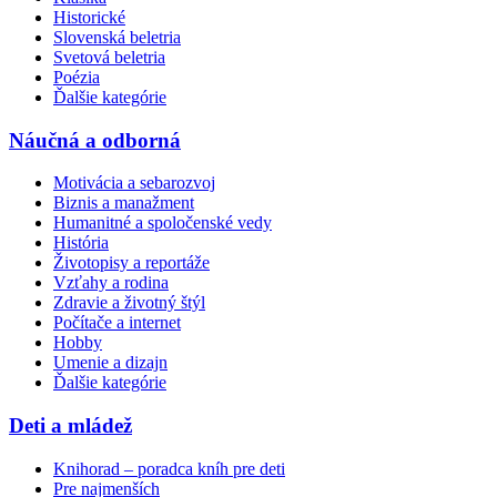
Historické
Slovenská beletria
Svetová beletria
Poézia
Ďalšie kategórie
Náučná a odborná
Motivácia a sebarozvoj
Biznis a manažment
Humanitné a spoločenské vedy
História
Životopisy a reportáže
Vzťahy a rodina
Zdravie a životný štýl
Počítače a internet
Hobby
Umenie a dizajn
Ďalšie kategórie
Deti a mládež
Knihorad – poradca kníh pre deti
Pre najmenších