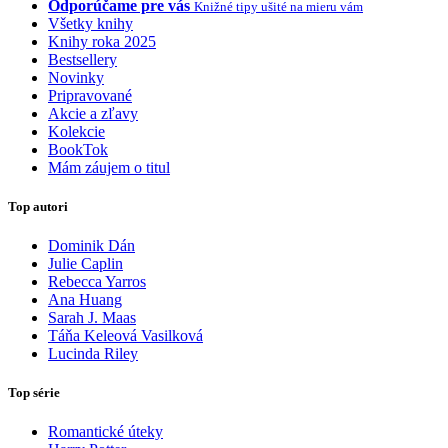
Odporúčame pre vás
Knižné tipy ušité na mieru vám
Všetky knihy
Knihy roka 2025
Bestsellery
Novinky
Pripravované
Akcie a zľavy
Kolekcie
BookTok
Mám záujem o titul
Top autori
Dominik Dán
Julie Caplin
Rebecca Yarros
Ana Huang
Sarah J. Maas
Táňa Keleová Vasilková
Lucinda Riley
Top série
Romantické úteky