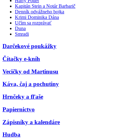
Harry Potter
Kapitán Stein a Notár Barbarič
Denník odvážneho bojka
Krimi Dominika Dána
Učím sa rozprávať
Duna
Smradi
Darčekové poukážky
Čítačky e-kníh
Vecičky od Martinusu
Káva, čaj a pochutiny
Hrnčeky a fľaše
Papiernictvo
Zápisníky a kalendáre
Hudba