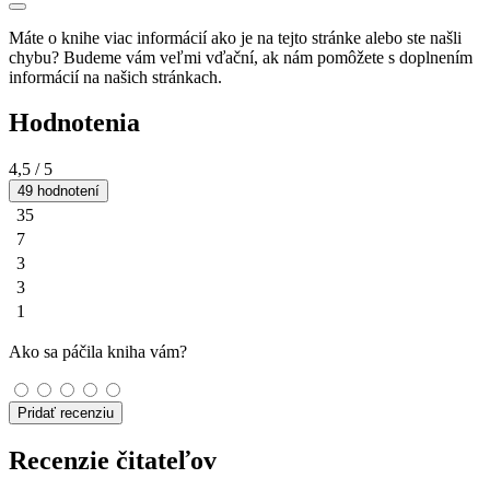
Máte o knihe viac informácií ako je na tejto stránke alebo ste našli
chybu? Budeme vám veľmi vďační, ak nám pomôžete s doplnením
informácií na našich stránkach.
Hodnotenia
4,5
/ 5
49 hodnotení
35
7
3
3
1
Ako sa páčila kniha vám?
Pridať recenziu
Recenzie čitateľov