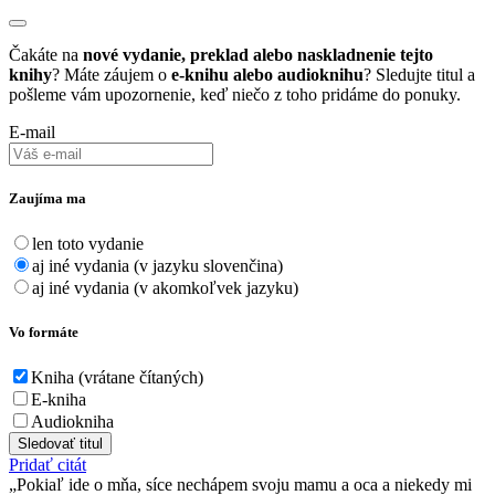
Čakáte na
nové vydanie, preklad alebo naskladnenie tejto
knihy
? Máte záujem o
e-knihu alebo audioknihu
? Sledujte titul a
pošleme vám upozornenie, keď niečo z toho pridáme do ponuky.
E-mail
Zaujíma ma
len toto vydanie
aj iné vydania (v jazyku slovenčina)
aj iné vydania (v akomkoľvek jazyku)
Vo formáte
Kniha (vrátane čítaných)
E-kniha
Audiokniha
Sledovať titul
Pridať citát
Pokiaľ ide o mňa, síce nechápem svoju mamu a oca a niekedy mi