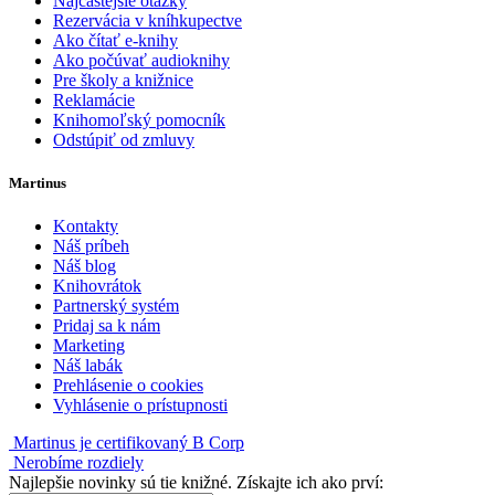
Najčastejšie otázky
Rezervácia v kníhkupectve
Ako čítať e-knihy
Ako počúvať audioknihy
Pre školy a knižnice
Reklamácie
Knihomoľský pomocník
Odstúpiť od zmluvy
Martinus
Kontakty
Náš príbeh
Náš blog
Knihovrátok
Partnerský systém
Pridaj sa k nám
Marketing
Náš labák
Prehlásenie o cookies
Vyhlásenie o prístupnosti
Martinus je certifikovaný B Corp
Nerobíme rozdiely
Najlepšie novinky sú tie knižné. Získajte ich ako prví: