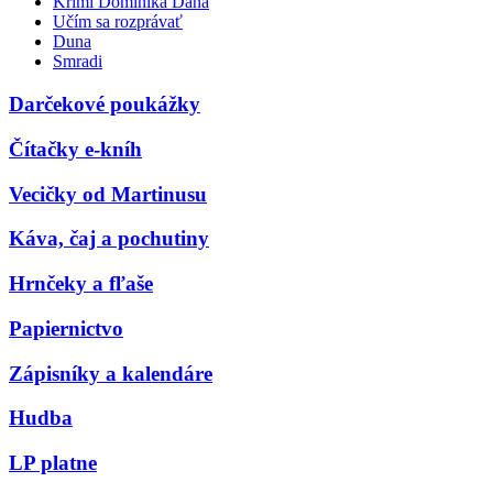
Krimi Dominika Dána
Učím sa rozprávať
Duna
Smradi
Darčekové poukážky
Čítačky e-kníh
Vecičky od Martinusu
Káva, čaj a pochutiny
Hrnčeky a fľaše
Papiernictvo
Zápisníky a kalendáre
Hudba
LP platne