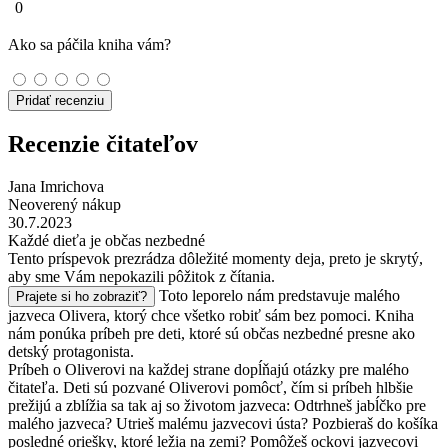
0
Ako sa páčila kniha vám?
Pridať recenziu
Recenzie čitateľov
Jana Imrichova
Neoverený nákup
30.7.2023
Každé dieťa je občas nezbedné
Tento príspevok prezrádza dôležité momenty deja, preto je skrytý,
aby sme Vám nepokazili pôžitok z čítania.
Toto leporelo nám predstavuje malého
Prajete si ho zobraziť?
jazveca Olivera, ktorý chce všetko robiť sám bez pomoci. Kniha
nám ponúka príbeh pre deti, ktoré sú občas nezbedné presne ako
detský protagonista.
Príbeh o Oliverovi na každej strane dopĺňajú otázky pre malého
čitateľa. Deti sú pozvané Oliverovi pomôcť, čím si príbeh hlbšie
prežijú a zblížia sa tak aj so životom jazveca: Odtrhneš jabĺčko pre
malého jazveca? Utrieš malému jazvecovi ústa? Pozbieraš do košíka
posledné oriešky, ktoré ležia na zemi? Pomôžeš ockovi jazvecovi