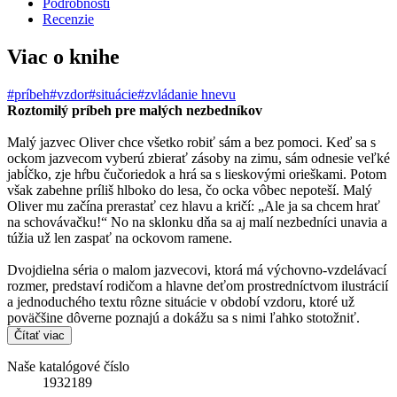
Podrobnosti
Recenzie
Viac o knihe
#príbeh
#vzdor
#situácie
#zvládanie hnevu
Roztomilý príbeh pre malých nezbedníkov
Malý jazvec Oliver chce všetko robiť sám a bez pomoci. Keď sa s
ockom jazvecom vyberú zbierať zásoby na zimu, sám odnesie veľké
jabĺčko, zje hŕbu čučoriedok a hrá sa s lieskovými orieškami. Potom
však zabehne príliš hlboko do lesa, čo ocka vôbec nepoteší. Malý
Oliver mu začína prerastať cez hlavu a kričí: „Ale ja sa chcem hrať
na schovávačku!“ No na sklonku dňa sa aj malí nezbedníci unavia a
túžia už len zaspať na ockovom ramene.
Dvojdielna séria o malom jazvecovi, ktorá má výchovno-vzdelávací
rozmer, predstaví rodičom a hlavne deťom prostredníctvom ilustrácií
a jednoduchého textu rôzne situácie v období vzdoru, ktoré už
poväčšine dôverne poznajú a dokážu sa s nimi ľahko stotožniť.
Čítať viac
Naše katalógové číslo
1932189