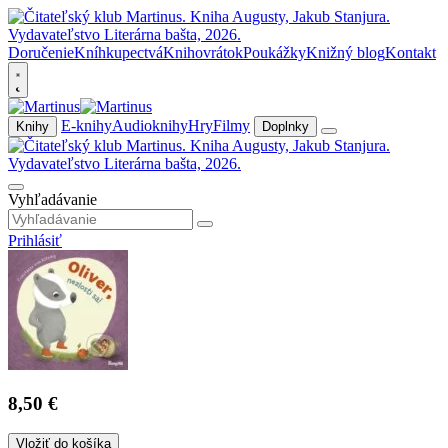
Doručenie
Kníhkupectvá
Knihovrátok
Poukážky
Knižný blog
Kontakt
E-knihy
Audioknihy
Hry
Filmy
Knihy
Doplnky
Vyhľadávanie
Prihlásiť
8,50 €
Vložiť do košíka