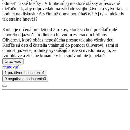
odniesť ťažké košíky? V knihe sú aj niektoré otázky adresované
dieťaťu tak, aby odpovedalo na základe svojho života a vytvoria tak
podnet na diskusiu: A s čím už doma pomáhaš ty? Aj ty sa niekedy
tak strašne hneváš?
Kniha je určená pre deti od 2 rokov, ktoré si chcú prečítať milé
leporelo o jazvečej rodinke a hlavnom zvieracom hrdinovi
Oliverovi, ktorý občas neposlúcha presne tak ako všetky deti.
Keďže sú detskí čitatelia vtiahnutí do pomoci Oliverovi, sami si
činnosti jazvečej rodinky vyskúšajú a iste si uvedomia aj to, že
tvrdohlavé a zlostné konanie v ich správaní nie je pekné.
Čítať viac
reagovať
1 pozitívne hodnotenie
1
0 negatívne hodnotenia
0