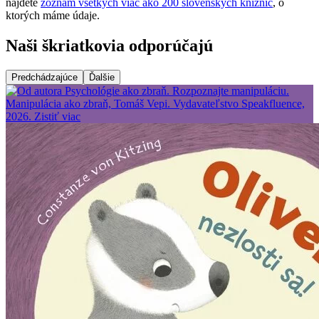
nájdete
zoznam všetkých viac ako 200 slovenských knižníc
, o
ktorých máme údaje.
Naši škriatkovia odporúčajú
Predchádzajúce
Ďalšie