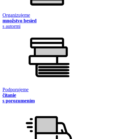
Organizujeme
množstvo besied
s autormi
Podporujeme
čítanie
s porozumením