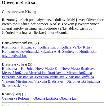
Oliver, nezlosti sa!
Constanze von Kitzing
Roztomilý príbeh pre malých nezbedníkov. Malý jazvec Oliver chce
všetko robiť sám a bez pomoci. Keď sa s ockom jazvecom vyberú
zbierať zásoby na zimu, sám odnesie veľké jabĺčko, zje hŕbu
čučoriedok a hrá sa s lieskovými orieškami...
Banskobystrický kraj (2)
Kremnica -
Knižnica J. Kollára
Kn. J. Kollára
Veľký Krtíš -
Hontiansko-novohradská knižnica A.H. Škultétyho
Hontiansko-
novohradská kn.
Bratislavský kraj (5)
Bratislava -
Knižnica Nové Mesto
Kn. Nové Mesto
Bratislava -
Mestská knižnica
Mestská kn.
Bratislava -
Miestna knižnica
Petržalka
Miestna kn. Petržalka
Bratislava -
Miestna knižnica
Vrakuňa
Miestna kn. Vrakuňa
Bratislava -
Staromestská knižnica
Staromestská kn.
Košický kraj (1)
Gemerská Poloma -
Obecná knižnica
Obecná kn.