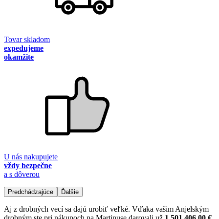
Tovar skladom
expedujeme
okamžite
U nás nakupujete
vždy bezpečne
a s dôverou
Predchádzajúce
Ďalšie
Aj z drobných vecí sa dajú urobiť veľké. Vďaka vašim Anjelským
drobným ste pri nákupoch na Martinuse darovali už
1 501 406,00 €