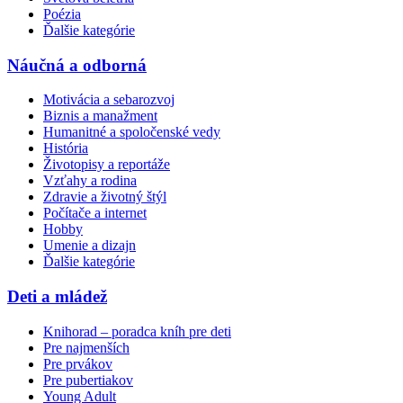
Poézia
Ďalšie kategórie
Náučná a odborná
Motivácia a sebarozvoj
Biznis a manažment
Humanitné a spoločenské vedy
História
Životopisy a reportáže
Vzťahy a rodina
Zdravie a životný štýl
Počítače a internet
Hobby
Umenie a dizajn
Ďalšie kategórie
Deti a mládež
Knihorad – poradca kníh pre deti
Pre najmenších
Pre prvákov
Pre pubertiakov
Young Adult