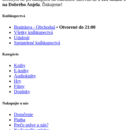
na Dobrého Anjela
. Ďakujeme!
Kníhkupectvá
Bratislava - Obchodná
• Otvorené do 21:00
Všetky kníhkupectvá
Udalosti
Spriatelené kníhkupectvá
Kategórie
Knihy
E-knihy
Audioknihy
Hry
Filmy
Doplnky
Nakupujte u nás
Doručenie
Platba
Prečo práve u nás?