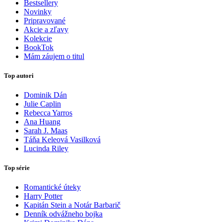
Bestsellery
Novinky
Pripravované
Akcie a zľavy
Kolekcie
BookTok
Mám záujem o titul
Top autori
Dominik Dán
Julie Caplin
Rebecca Yarros
Ana Huang
Sarah J. Maas
Táňa Keleová Vasilková
Lucinda Riley
Top série
Romantické úteky
Harry Potter
Kapitán Stein a Notár Barbarič
Denník odvážneho bojka