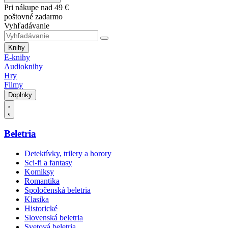
Pri nákupe nad 49 €
poštovné zadarmo
Vyhľadávanie
Knihy
E-knihy
Audioknihy
Hry
Filmy
Doplnky
Beletria
Detektívky, trilery a horory
Sci-fi a fantasy
Komiksy
Romantika
Spoločenská beletria
Klasika
Historické
Slovenská beletria
Svetová beletria