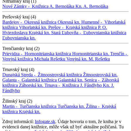
Nitriansky kraj (1)
Nové Zámky -
Knižnica A. Bernoláka
Kn. A. Bernoláka
Prešovský kraj (4)
Bardejov -
Okresná knižnica
Okresná kn.
Humenné -
Vihorlatská
knižnica
Vihorlatská kn.
Prešov -
Krajská knižnica P. O.
Hviezdoslava
Krajská kn.
Stará Ľubovňa -
Ľubovnianska knižnica
Ľubovnianska kn.
Trenčiansky kraj (2)
Prievidza -
Hornonitrianska knižnica
Hornonitrianska kn.
Trenčín -
Verejná knižnica Michala Rešetku
Verejná kn. M. Rešetku
Trnavský kraj (4)
Dunajská Streda -
Žitnoostrovská knižnica
Žitnoostrovská kn.
Galanta -
Galantská knižnica
Galantská kn.
Senica -
Záhorská
knižnica
Záhorská kn.
Trnava -
Knižnica J. Fándlyho
Kn. J.
Fándlyho
Žilinský kraj (2)
Martin -
Turčianska knižnica
Turčianska kn.
Žilina -
Krajská
knižnica
Krajská kn.
Zdroj informácií:
Infogate.sk
. Údaje hovoria o tom, že kniha je v
evidencii danej knižnice, môže však už byť aktuálne požičaná. Tu