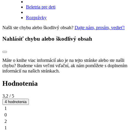
Beletria pre deti
Rozprávky
Našli ste chybu alebo škodlivý obsah?
Dajte nám, prosím, vedieť!
Nahlásiť chybu alebo škodlivý obsah
Máte o knihe viac informácií ako je na tejto stránke alebo ste našli
chybu? Budeme vám veľmi vďační, ak nám pomôžete s doplnením
informácií na našich stránkach.
Hodnotenia
3,2
/ 5
4 hodnotenia
1
0
2
1