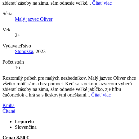
zbierať zásoby na zimu, sám odnesie veľké...
Čítať viac
Séria
Malý jazvec Oliver
Vek
2+
Vydavateľstvo
Stonožka
, 2023
Počet strán
16
Roztomilý príbeh pre malých nezbedníkov. Malý jazvec Oliver chce
všetko robiť sám a bez pomoci. Keď sa s ockom jazvecom vyberú
zbierať zásoby na zimu, sám odnesie veľké jabĺčko, zje hŕbu
čučoriedok a hrá sa s lieskovými orieškami...
Čítať viac
Kniha
Čítaná
Leporelo
Slovenčina
Cena:
8,50 €