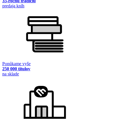
35-ročnú tradíciu
predaja kníh
Ponúkame vyše
250 000 titulov
na sklade