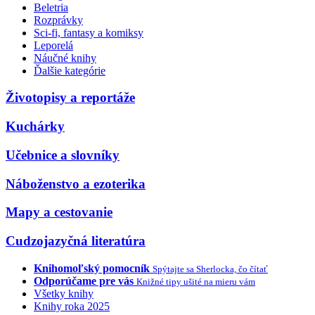
Beletria
Rozprávky
Sci-fi, fantasy a komiksy
Leporelá
Náučné knihy
Ďalšie kategórie
Životopisy a reportáže
Kuchárky
Učebnice a slovníky
Náboženstvo a ezoterika
Mapy a cestovanie
Cudzojazyčná literatúra
Knihomoľský pomocník
Spýtajte sa Sherlocka, čo čítať
Odporúčame pre vás
Knižné tipy ušité na mieru vám
Všetky knihy
Knihy roka 2025