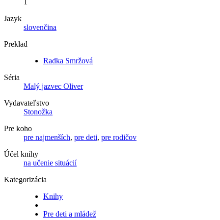
1
Jazyk
slovenčina
Preklad
Radka Smržová
Séria
Malý jazvec Oliver
Vydavateľstvo
Stonožka
Pre koho
pre najmenších
,
pre deti
,
pre rodičov
Účel knihy
na učenie situácií
Kategorizácia
Knihy
Pre deti a mládež