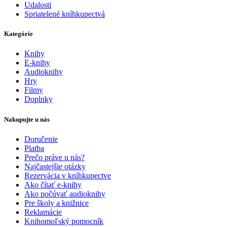
Udalosti
Spriatelené kníhkupectvá
Kategórie
Knihy
E-knihy
Audioknihy
Hry
Filmy
Doplnky
Nakupujte u nás
Doručenie
Platba
Prečo práve u nás?
Najčastejšie otázky
Rezervácia v kníhkupectve
Ako čítať e-knihy
Ako počúvať audioknihy
Pre školy a knižnice
Reklamácie
Knihomoľský pomocník