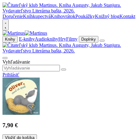
Doručenie
Kníhkupectvá
Knihovrátok
Poukážky
Knižný blog
Kontakt
E-knihy
Audioknihy
Hry
Filmy
Knihy
Doplnky
Vyhľadávanie
Prihlásiť
7,90 €
Vložiť do košíka