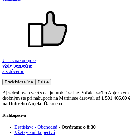
U nás nakupujete
vždy bezpečne
a s dôverou
Predchádzajúce
Ďalšie
Aj z drobných vecí sa dajú urobiť veľké. Vďaka vašim Anjelským
drobným ste pri nákupoch na Martinuse darovali už
1 501 406,00 €
na Dobrého Anjela
. Ďakujeme!
Kníhkupectvá
Bratislava - Obchodná
• Otvárame o 8:30
Všetky kníhkupectvá