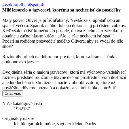
#vzdor
#príbeh
#spánok
Milé leporelo o jazvecovi, ktorému sa nechce ísť do postieľky
Malý jazvec Oliver je príliš uťahaný. Nevládze si upratať izbu ani
spapať večeru. Spánok naňho dolieha dokonca aj pri čistení zúbkov.
Keď však má ísť konečne do postele, únava z neho ako zázrakom
opadne a začne hlasno kričať: „Ale ja ešte nechcem ísť spať!“
Podarí sa rodičom presvedčiť malého Olivera, aby sa vydal do ríše
snov?
Roztomilý príbeh na dobrú noc pre deti, ktoré sa bránia spánku
podobne ako jazvec.
Dvojdielna séria o malom jazvecovi, ktorá má výchovno-vzdelávací
rozmer, predstaví rodičom a hlavne deťom prostredníctvom ilustrácií
a jednoduchého textu rôzne situácie v období vzdoru, ktoré už
poväčšine dôverne poznajú a dokážu sa s nimi ľahko stotožniť.
Čítať viac
Naše katalógové číslo
1932187
Originálny názov
Ich bin gar nicht müde, sagt der kleine Dachs