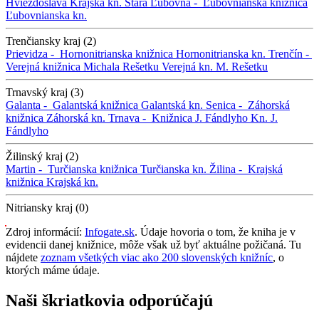
Hviezdoslava
Krajská kn.
Stará Ľubovňa -
Ľubovnianska knižnica
Ľubovnianska kn.
Trenčiansky kraj (2)
Prievidza -
Hornonitrianska knižnica
Hornonitrianska kn.
Trenčín -
Verejná knižnica Michala Rešetku
Verejná kn. M. Rešetku
Trnavský kraj (3)
Galanta -
Galantská knižnica
Galantská kn.
Senica -
Záhorská
knižnica
Záhorská kn.
Trnava -
Knižnica J. Fándlyho
Kn. J.
Fándlyho
Žilinský kraj (2)
Martin -
Turčianska knižnica
Turčianska kn.
Žilina -
Krajská
knižnica
Krajská kn.
Nitriansky kraj (0)
Zdroj informácií:
Infogate.sk
. Údaje hovoria o tom, že kniha je v
evidencii danej knižnice, môže však už byť aktuálne požičaná. Tu
nájdete
zoznam všetkých viac ako 200 slovenských knižníc
, o
ktorých máme údaje.
Naši škriatkovia odporúčajú