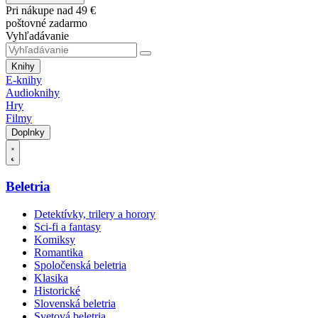
Pri nákupe nad 49 €
poštovné zadarmo
Vyhľadávanie
Knihy
E-knihy
Audioknihy
Hry
Filmy
Doplnky
Beletria
Detektívky, trilery a horory
Sci-fi a fantasy
Komiksy
Romantika
Spoločenská beletria
Klasika
Historické
Slovenská beletria
Svetová beletria