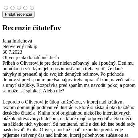
Pridať recenziu
Recenzie čitateľov
Jana Imrichová
Neoverený nákup
30.7.2023
Oliver je ako každé iné dieťa
Príbeh o Oliverovi je pre deti nielen zábavný, ale i poučný. Deti mu
pomôžu so všetkými jeho povinnosťami a treba veriť, že dané
návyky si prenesú aj do svojich denných režimov. Po príchode
domov si pred spaním predsa najprv treba upratať izbu, navečerať sa
a umyť si zúbky. Rozprávka pred spaním ma navodiť pokoj a potom
sa môže ísť spinkať. Alebo nie?
Leporelo o Oliverovi je útlou knižočkou, v ktorej nad krátkym
textom dominujú podmanivé ilustrácie, ktoré si získajú oko každého
detského čitateľa. Knihu robí originálnou niekoľko interaktívnych
otázok adresovaných deťom, na ktoré majú odpovedať alebo niečo
na základe nich vykonať. Sú nenútené, milé a deti ich iste budú rady
nasledovať. Kniha Oliver, choď už spať rozhodne predstavuje
príjemne strávený čas nad knihou, ktorej príbehovou súčasťou sa