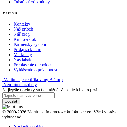
Odstúpiť od zmluvy
Martinus
Kontakty
Náš príbeh
Náš blog
Knihovrátok
Partnerský systém
Pridaj sa k nám
Marketing
Náš labák
Prehlásenie o cookies
Vyhlásenie o prístupnosti
Martinus je certifikovaný B Corp
Nerobíme rozdiely
Najlepšie novinky sú tie knižné. Získajte ich ako prví:
Odoslať
© 2000-2026 Martinus. Internetové kníhkupectvo. Všetky práva
vyhradené.
Nastaviť cookies