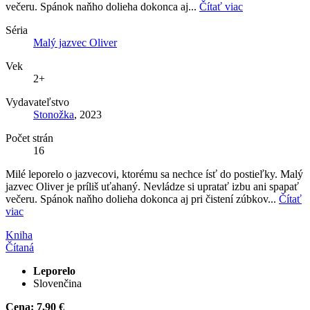
večeru. Spánok naňho dolieha dokonca aj...
Čítať viac
Séria
Malý jazvec Oliver
Vek
2+
Vydavateľstvo
Stonožka
, 2023
Počet strán
16
Milé leporelo o jazvecovi, ktorému sa nechce ísť do postieľky. Malý
jazvec Oliver je príliš uťahaný. Nevládze si upratať izbu ani spapať
večeru. Spánok naňho dolieha dokonca aj pri čistení zúbkov...
Čítať
viac
Kniha
Čítaná
Leporelo
Slovenčina
Cena:
7,90 €