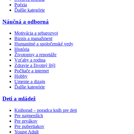
Poézia
Ďalšie kategórie
Náučná a odborná
Motivácia a sebarozvoj
Biznis a manažment
Humanitné a spoločenské vedy
História
Životopisy a reportáže
Vzťahy a rodina
Zdravie a životný štýl
Počítače a internet
Hobby
Umenie a dizajn
Ďalšie kategórie
Deti a mládež
Knihorad – poradca kníh pre deti
Pre najmenších
Pre prvákov
Pre pubertiakov
Young Adult