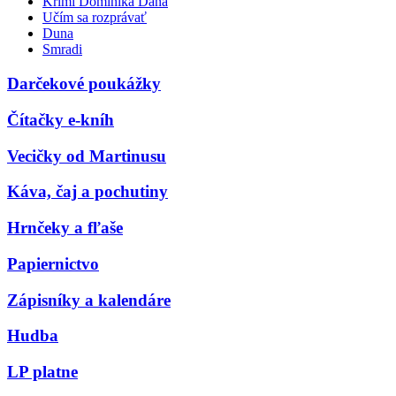
Krimi Dominika Dána
Učím sa rozprávať
Duna
Smradi
Darčekové poukážky
Čítačky e-kníh
Vecičky od Martinusu
Káva, čaj a pochutiny
Hrnčeky a fľaše
Papiernictvo
Zápisníky a kalendáre
Hudba
LP platne