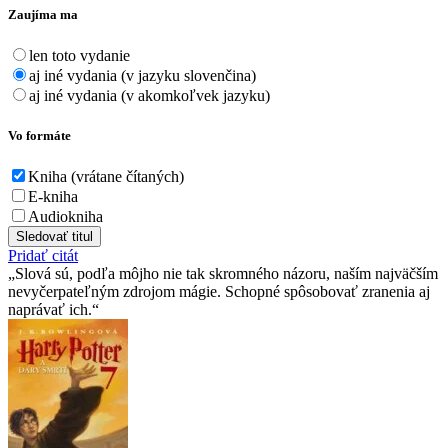
Zaujíma ma
len toto vydanie
aj iné vydania (v jazyku slovenčina)
aj iné vydania (v akomkoľvek jazyku)
Vo formáte
Kniha (vrátane čítaných)
E-kniha
Audiokniha
Sledovať titul
Pridať citát
Slová sú, podľa môjho nie tak skromného názoru, naším najväčším
nevyčerpateľným zdrojom mágie. Schopné spôsobovať zranenia aj
naprávať ich.