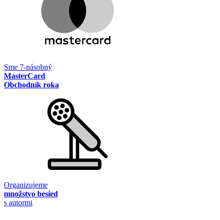
Sme 7-násobný
MasterCard
Obchodník roka
Organizujeme
množstvo besied
s autormi