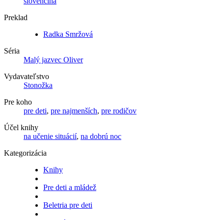
slovenčina
Preklad
Radka Smržová
Séria
Malý jazvec Oliver
Vydavateľstvo
Stonožka
Pre koho
pre deti
,
pre najmenších
,
pre rodičov
Účel knihy
na učenie situácií
,
na dobrú noc
Kategorizácia
Knihy
Pre deti a mládež
Beletria pre deti