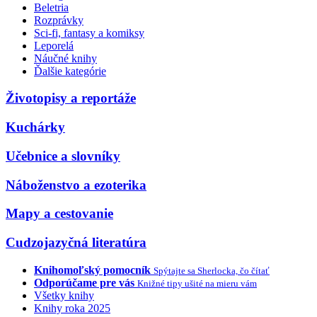
Beletria
Rozprávky
Sci-fi, fantasy a komiksy
Leporelá
Náučné knihy
Ďalšie kategórie
Životopisy a reportáže
Kuchárky
Učebnice a slovníky
Náboženstvo a ezoterika
Mapy a cestovanie
Cudzojazyčná literatúra
Knihomoľský pomocník
Spýtajte sa Sherlocka, čo čítať
Odporúčame pre vás
Knižné tipy ušité na mieru vám
Všetky knihy
Knihy roka 2025