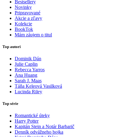
Bestsellery
Novinky
Pripravované
Akcie a zľavy
Kolekcie
BookTok
Mám záujem o titul
Top autori
Dominik Dán
Julie Caplin
Rebecca Yarros
Ana Huang
Sarah J. Maas
Táňa Keleová Vasilková
Lucinda Riley
Top série
Romantické úteky
Harry Potter
Kapitán Stein a Notár Barbarič
Denník odvážneho bojka