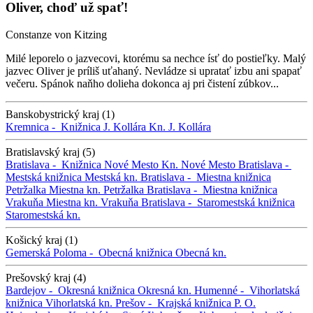
Oliver, choď už spať!
Constanze von Kitzing
Milé leporelo o jazvecovi, ktorému sa nechce ísť do postieľky. Malý
jazvec Oliver je príliš uťahaný. Nevládze si upratať izbu ani spapať
večeru. Spánok naňho dolieha dokonca aj pri čistení zúbkov...
Banskobystrický kraj (1)
Kremnica -
Knižnica J. Kollára
Kn. J. Kollára
Bratislavský kraj (5)
Bratislava -
Knižnica Nové Mesto
Kn. Nové Mesto
Bratislava -
Mestská knižnica
Mestská kn.
Bratislava -
Miestna knižnica
Petržalka
Miestna kn. Petržalka
Bratislava -
Miestna knižnica
Vrakuňa
Miestna kn. Vrakuňa
Bratislava -
Staromestská knižnica
Staromestská kn.
Košický kraj (1)
Gemerská Poloma -
Obecná knižnica
Obecná kn.
Prešovský kraj (4)
Bardejov -
Okresná knižnica
Okresná kn.
Humenné -
Vihorlatská
knižnica
Vihorlatská kn.
Prešov -
Krajská knižnica P. O.