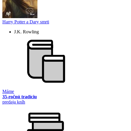
Harry Potter a Dary smrti
J.K. Rowling
Máme
35-ročnú tradíciu
predaja kníh