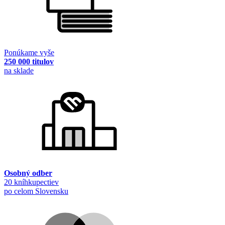
Ponúkame vyše
250 000 titulov
na sklade
Osobný odber
20 kníhkupectiev
po celom Slovensku