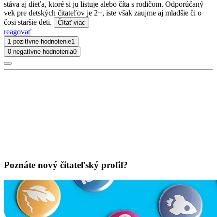
stáva aj dieťa, ktoré si ju listuje alebo číta s rodičom. Odporúčaný
vek pre detských čitateľov je 2+, iste však zaujme aj mladšie či o
čosi staršie deti.
Čítať viac
reagovať
1 pozitívne hodnotenie
1
0 negatívne hodnotenia
0
Poznáte nový čitateľský profil?