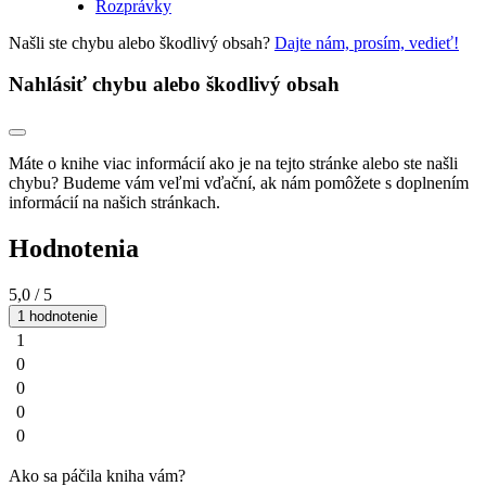
Rozprávky
Našli ste chybu alebo škodlivý obsah?
Dajte nám, prosím, vedieť!
Nahlásiť chybu alebo škodlivý obsah
Máte o knihe viac informácií ako je na tejto stránke alebo ste našli
chybu? Budeme vám veľmi vďační, ak nám pomôžete s doplnením
informácií na našich stránkach.
Hodnotenia
5,0
/ 5
1 hodnotenie
1
0
0
0
0
Ako sa páčila kniha vám?