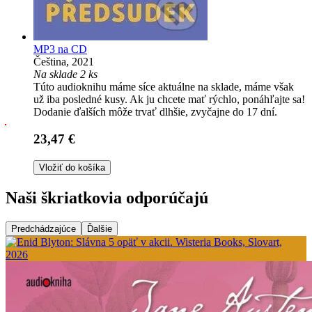
MP3 na CD
Čeština, 2021
Na sklade 2 ks
Túto audioknihu máme síce aktuálne na sklade, máme však
už iba posledné kusy. Ak ju chcete mať rýchlo, ponáhľajte sa!
Dodanie ďalších môže trvať dlhšie, zvyčajne do 17 dní.
23,47 €
Vložiť do košíka
Naši škriatkovia odporúčajú
Predchádzajúce
Ďalšie