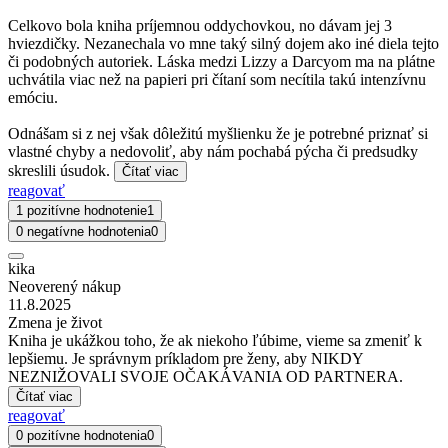
Celkovo bola kniha príjemnou oddychovkou, no dávam jej 3
hviezdičky. Nezanechala vo mne taký silný dojem ako iné diela tejto
či podobných autoriek. Láska medzi Lizzy a Darcyom ma na plátne
uchvátila viac než na papieri pri čítaní som necítila takú intenzívnu
emóciu.
Odnášam si z nej však dôležitú myšlienku že je potrebné priznať si
vlastné chyby a nedovoliť, aby nám pochabá pýcha či predsudky
skreslili úsudok.
Čítať viac
reagovať
1 pozitívne hodnotenie
1
0 negatívne hodnotenia
0
kika
Neoverený nákup
11.8.2025
Zmena je život
Kniha je ukážkou toho, že ak niekoho ľúbime, vieme sa zmeniť k
lepšiemu. Je správnym príkladom pre ženy, aby NIKDY
NEZNIŽOVALI SVOJE OČAKÁVANIA OD PARTNERA.
Čítať viac
reagovať
0 pozitívne hodnotenia
0