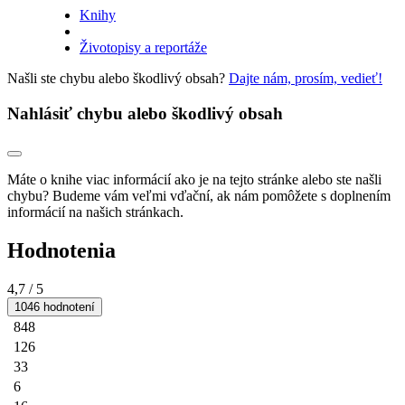
Knihy
Životopisy a reportáže
Našli ste chybu alebo škodlivý obsah?
Dajte nám, prosím, vedieť!
Nahlásiť chybu alebo škodlivý obsah
Máte o knihe viac informácií ako je na tejto stránke alebo ste našli
chybu? Budeme vám veľmi vďační, ak nám pomôžete s doplnením
informácií na našich stránkach.
Hodnotenia
4,7
/ 5
1046 hodnotení
848
126
33
6