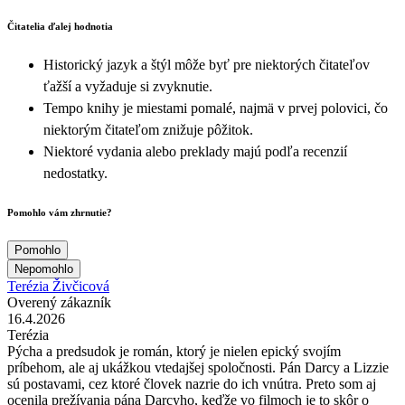
Čitatelia ďalej hodnotia
Historický jazyk a štýl môže byť pre niektorých čitateľov
ťažší a vyžaduje si zvyknutie.
Tempo knihy je miestami pomalé, najmä v prvej polovici, čo
niektorým čitateľom znižuje pôžitok.
Niektoré vydania alebo preklady majú podľa recenzií
nedostatky.
Pomohlo vám zhrnutie?
Pomohlo
Nepomohlo
Terézia Živčicová
Overený zákazník
16.4.2026
Terézia
Pýcha a predsudok je román, ktorý je nielen epický svojím
príbehom, ale aj ukážkou vtedajšej spoločnosti. Pán Darcy a Lizzie
sú postavami, cez ktoré človek nazrie do ich vnútra. Preto som aj
ocenila prežívania pána Darcyho, keďže vo filmoch je to skôr o