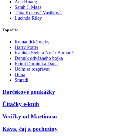
Ana Huang
Sarah J. Maas
Táňa Keleová Vasilková
Lucinda Riley
Top série
Romantické úteky
Harry Potter
Kapitán Stein a Notár Barbarič
Denník odvážneho bojka
Krimi Dominika Dána
Učím sa rozprávať
Duna
Smradi
Darčekové poukážky
Čítačky e-kníh
Vecičky od Martinusu
Káva, čaj a pochutiny