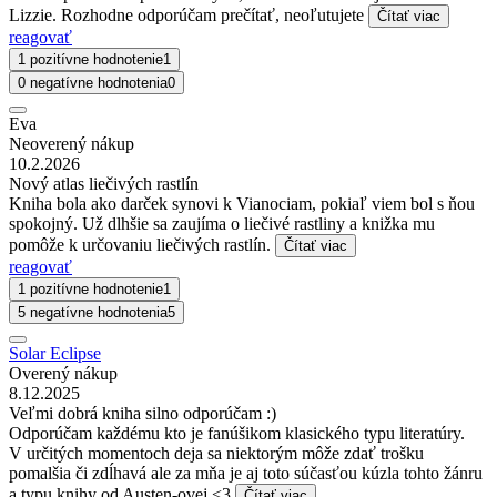
Lizzie. Rozhodne odporúčam prečítať, neoľutujete
Čítať viac
reagovať
1 pozitívne hodnotenie
1
0 negatívne hodnotenia
0
Eva
Neoverený nákup
10.2.2026
Nový atlas liečivých rastlín
Kniha bola ako darček synovi k Vianociam, pokiaľ viem bol s ňou
spokojný. Už dlhšie sa zaujíma o liečivé rastliny a knižka mu
pomôže k určovaniu liečivých rastlín.
Čítať viac
reagovať
1 pozitívne hodnotenie
1
5 negatívne hodnotenia
5
Solar Eclipse
Overený nákup
8.12.2025
Veľmi dobrá kniha silno odporúčam :)
Odporúčam každému kto je fanúšikom klasického typu literatúry.
V určitých momentoch deja sa niektorým môže zdať trošku
pomalšia či zdĺhavá ale za mňa je aj toto súčasťou kúzla tohto žánru
a typu knihy od Austen-ovej <3
Čítať viac