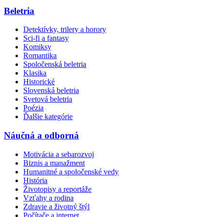
Beletria
Detektívky, trilery a horory
Sci-fi a fantasy
Komiksy
Romantika
Spoločenská beletria
Klasika
Historické
Slovenská beletria
Svetová beletria
Poézia
Ďalšie kategórie
Náučná a odborná
Motivácia a sebarozvoj
Biznis a manažment
Humanitné a spoločenské vedy
História
Životopisy a reportáže
Vzťahy a rodina
Zdravie a životný štýl
Počítače a internet