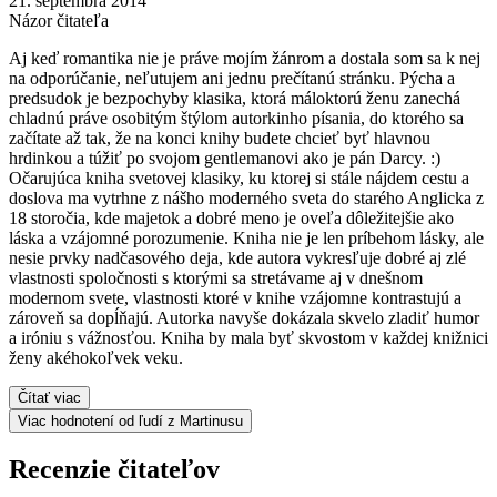
21. septembra 2014
Názor čitateľa
Aj keď romantika nie je práve mojím žánrom a dostala som sa k nej
na odporúčanie, neľutujem ani jednu prečítanú stránku. Pýcha a
predsudok je bezpochyby klasika, ktorá máloktorú ženu zanechá
chladnú práve osobitým štýlom autorkinho písania, do ktorého sa
začítate až tak, že na konci knihy budete chcieť byť hlavnou
hrdinkou a túžiť po svojom gentlemanovi ako je pán Darcy. :)
Očarujúca kniha svetovej klasiky, ku ktorej si stále nájdem cestu a
doslova ma vytrhne z nášho moderného sveta do starého Anglicka z
18 storočia, kde majetok a dobré meno je oveľa dôležitejšie ako
láska a vzájomné porozumenie. Kniha nie je len príbehom lásky, ale
nesie prvky nadčasového deja, kde autora vykresľuje dobré aj zlé
vlastnosti spoločnosti s ktorými sa stretávame aj v dnešnom
modernom svete, vlastnosti ktoré v knihe vzájomne kontrastujú a
zároveň sa dopĺňajú. Autorka navyše dokázala skvelo zladiť humor
a iróniu s vážnosťou. Kniha by mala byť skvostom v každej knižnici
ženy akéhokoľvek veku.
Čítať viac
Viac hodnotení od ľudí z Martinusu
Recenzie čitateľov