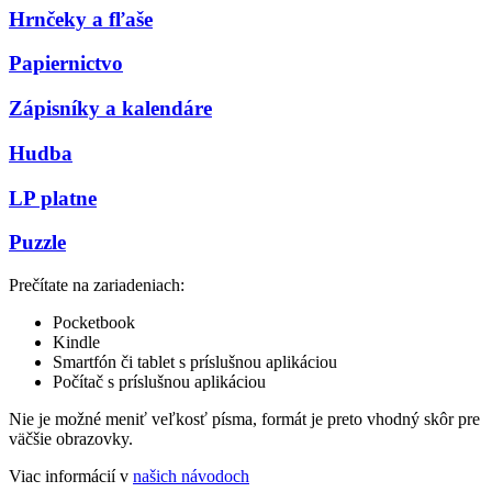
Hrnčeky a fľaše
Papiernictvo
Zápisníky a kalendáre
Hudba
LP platne
Puzzle
Prečítate na zariadeniach:
Pocketbook
Kindle
Smartfón či tablet s príslušnou aplikáciou
Počítač s príslušnou aplikáciou
Nie je možné meniť veľkosť písma, formát je preto vhodný skôr pre
väčšie obrazovky.
Viac informácií v
našich návodoch