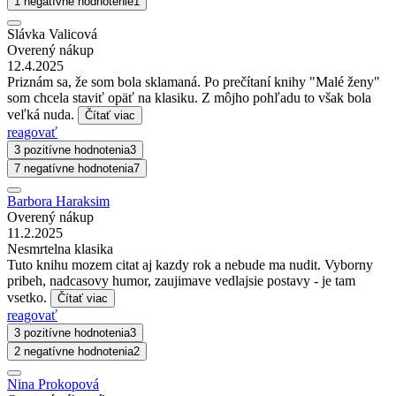
1 negatívne hodnotenie
1
Slávka Valicová
Overený nákup
12.4.2025
Priznám sa, že som bola sklamaná. Po prečítaní knihy "Malé ženy"
som chcela staviť opäť na klasiku. Z môjho pohľadu to však bola
veľká nuda.
Čítať viac
reagovať
3 pozitívne hodnotenia
3
7 negatívne hodnotenia
7
Barbora Haraksim
Overený nákup
11.2.2025
Nesmrtelna klasika
Tuto knihu mozem citat aj kazdy rok a nebude ma nudit. Vyborny
pribeh, nadcasovy humor, zaujimave vedlajsie postavy - je tam
vsetko.
Čítať viac
reagovať
3 pozitívne hodnotenia
3
2 negatívne hodnotenia
2
Nina Prokopová