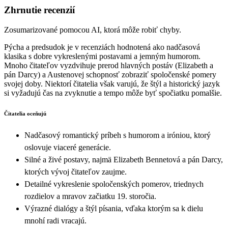
Zhrnutie recenzií
Zosumarizované pomocou AI, ktorá môže robiť chyby.
Pýcha a predsudok je v recenziách hodnotená ako nadčasová
klasika s dobre vykreslenými postavami a jemným humorom.
Mnoho čitateľov vyzdvihuje prerod hlavných postáv (Elizabeth a
pán Darcy) a Austenovej schopnosť zobraziť spoločenské pomery
svojej doby. Niektorí čitatelia však varujú, že štýl a historický jazyk
si vyžadujú čas na zvyknutie a tempo môže byť spočiatku pomalšie.
Čitatelia oceňujú
Nadčasový romantický príbeh s humorom a iróniou, ktorý
oslovuje viaceré generácie.
Silné a živé postavy, najmä Elizabeth Bennetová a pán Darcy,
ktorých vývoj čitateľov zaujme.
Detailné vykreslenie spoločenských pomerov, triednych
rozdielov a mravov začiatku 19. storočia.
Výrazné dialógy a štýl písania, vďaka ktorým sa k dielu
mnohí radi vracajú.