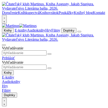
Doručenie
Kníhkupectvá
Knihovrátok
Poukážky
Knižný blog
Kontakt
E-knihy
Audioknihy
Hry
Filmy
Knihy
Doplnky
Vyhľadávanie
Prihlásiť
Vyhľadávanie
Knihy
E-knihy
Audioknihy
Hry
Filmy
Doplnky