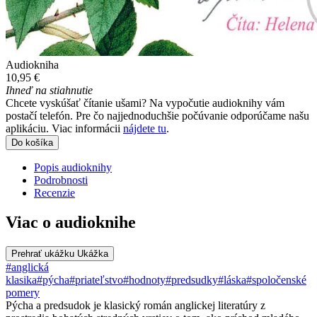
Audiokniha
10,95 €
Ihneď na stiahnutie
Chcete vyskúšať čítanie ušami? Na vypočutie audioknihy vám
postačí telefón. Pre čo najjednoduchšie počúvanie odporúčame našu
aplikáciu. Viac informácii
nájdete tu
.
Do košíka
Popis audioknihy
Podrobnosti
Recenzie
Viac o audioknihe
Prehrať ukážku
Ukážka
#anglická
klasika
#pýcha
#priateľstvo
#hodnoty
#predsudky
#láska
#spoločenské
pomery
Pýcha a predsudok je klasický román anglickej literatúry z