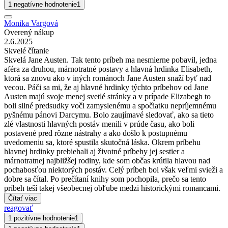
1 negatívne hodnotenie
1
Monika Vargová
Overený nákup
2.6.2025
Skvelé čítanie
Skvelá Jane Austen. Tak tento príbeh ma nesmierne pobavil, jedna
aféra za druhou, márnotratné postavy a hlavná hrdinka Elisabeth,
ktorá sa znovu ako v iných románoch Jane Austen snaží byť nad
vecou. Páči sa mi, že aj hlavné hrdinky týchto príbehov od Jane
Austen majú svoje menej svetlé stránky a v prípade Elizabegh to
boli silné predsudky voči zamyslenému a spočiatku nepríjemnému
pyšnému pánovi Darcymu. Bolo zaujímavé sledovať, ako sa tieto
zlé vlastnosti hlavných postáv menili v prúde času, ako boli
postavené pred rôzne nástrahy a ako došlo k postupnému
uvedomeniu sa, ktoré spustila skutočná láska. Okrem príbehu
hlavnej hrdinky prebiehali aj životné príbehy jej sestier a
márnotratnej najbližšej rodiny, kde som občas krútila hlavou nad
pochabosťou niektorých postáv. Celý príbeh bol však veľmi svieži a
dobre sa čítal. Po prečítaní knihy som pochopila, prečo sa tento
príbeh teší takej všeobecnej obľube medzi historickými romancami.
Čítať viac
reagovať
1 pozitívne hodnotenie
1