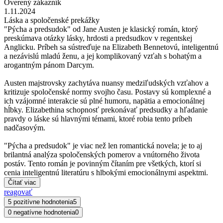
Overený zákazník
1.11.2024
Láska a spoločenské prekážky
"Pýcha a predsudok" od Jane Austen je klasický román, ktorý
preskúmava otázky lásky, hrdosti a predsudkov v regentskej
Anglicku. Príbeh sa sústreďuje na Elizabeth Bennetovú, inteligentnú
a nezávislú mladú ženu, a jej komplikovaný vzťah s bohatým a
arogantným pánom Darcym.
Austen majstrovsky zachytáva nuansy medziľudských vzťahov a
kritizuje spoločenské normy svojho času. Postavy sú komplexné a
ich vzájomné interakcie sú plné humoru, napätia a emocionálnej
hĺbky. Elizabethina schopnosť prekonávať predsudky a hľadanie
pravdy o láske sú hlavnými témami, ktoré robia tento príbeh
nadčasovým.
"Pýcha a predsudok" je viac než len romantická novela; je to aj
brilantná analýza spoločenských pomerov a vnútorného života
postáv. Tento román je povinným čítaním pre všetkých, ktorí si
cenia inteligentnú literatúru s hlbokými emocionálnymi aspektmi.
Čítať viac
reagovať
5 pozitívne hodnotenia
5
0 negatívne hodnotenia
0