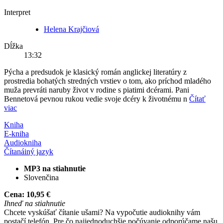
Interpret
Helena Krajčiová
Dĺžka
13:32
Pýcha a predsudok je klasický román anglickej literatúry z
prostredia bohatých stredných vrstiev o tom, ako príchod mladého
muža prevráti naruby život v rodine s piatimi dcérami. Pani
Bennetová pevnou rukou vedie svoje dcéry k životnému n
Čítať
viac
Kniha
E-kniha
Audiokniha
Čítaná
iný jazyk
MP3 na stiahnutie
Slovenčina
Cena:
10,95 €
Ihneď na stiahnutie
Chcete vyskúšať čítanie ušami? Na vypočutie audioknihy vám
postačí telefón. Pre čo najjednoduchšie počúvanie odporúčame našu