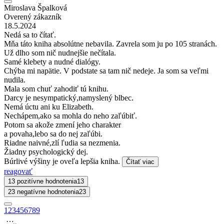
Miroslava Špalková
Overený zákazník
18.5.2024
Nedá sa to čítať.
Mňa táto kniha absolútne nebavila. Zavrela som ju po 105 stranách.
Už dlho som nič nudnejšie nečítala.
Samé klebety a nudné dialógy.
Chýba mi napätie. V podstate sa tam nič nedeje. Ja som sa veľmi
nudila.
Mala som chuť zahodiť tú knihu.
Darcy je nesympatický,namyslený blbec.
Nemá úctu ani ku Elizabeth.
Nechápem,ako sa mohla do neho zaľúbiť.
Potom sa akože zmení jeho charakter
a povaha,lebo sa do nej zaľúbi.
Riadne naivné,zlí ľudia sa nezmenia.
Žiadny psychologický dej.
Búrlivé výšiny je oveľa lepšia kniha.
Čítať viac
reagovať
13 pozitívne hodnotenia
13
23 negatívne hodnotenia
23
1
2
3
4
5
6
7
8
9
…