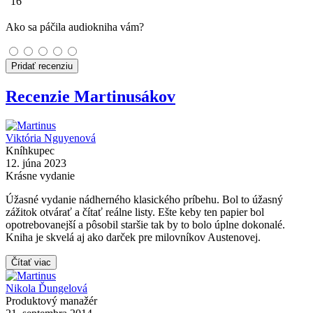
16
Ako sa páčila audiokniha vám?
Pridať recenziu
Recenzie Martinusákov
Viktória Nguyenová
Kníhkupec
12. júna 2023
Krásne vydanie
Úžasné vydanie nádherného klasického príbehu. Bol to úžasný
zážitok otvárať a čítať reálne listy. Ešte keby ten papier bol
opotrebovanejší a pôsobil staršie tak by to bolo úplne dokonalé.
Kniha je skvelá aj ako darček pre milovníkov Austenovej.
Čítať viac
Nikola Ďungelová
Produktový manažér