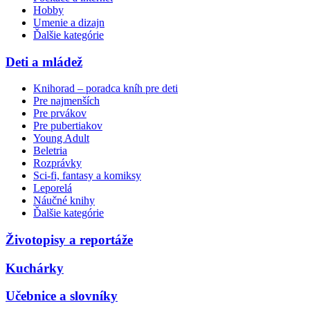
Hobby
Umenie a dizajn
Ďalšie kategórie
Deti a mládež
Knihorad – poradca kníh pre deti
Pre najmenších
Pre prvákov
Pre pubertiakov
Young Adult
Beletria
Rozprávky
Sci-fi, fantasy a komiksy
Leporelá
Náučné knihy
Ďalšie kategórie
Životopisy a reportáže
Kuchárky
Učebnice a slovníky