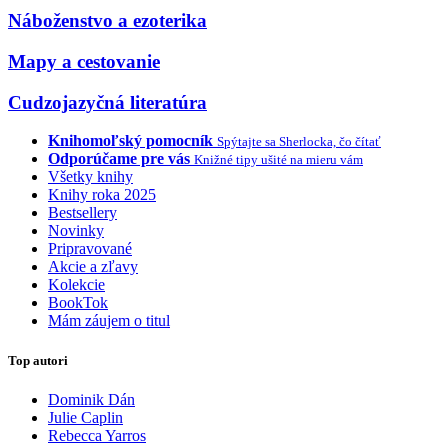
Náboženstvo a ezoterika
Mapy a cestovanie
Cudzojazyčná literatúra
Knihomoľský pomocník
Spýtajte sa Sherlocka, čo čítať
Odporúčame pre vás
Knižné tipy ušité na mieru vám
Všetky knihy
Knihy roka 2025
Bestsellery
Novinky
Pripravované
Akcie a zľavy
Kolekcie
BookTok
Mám záujem o titul
Top autori
Dominik Dán
Julie Caplin
Rebecca Yarros