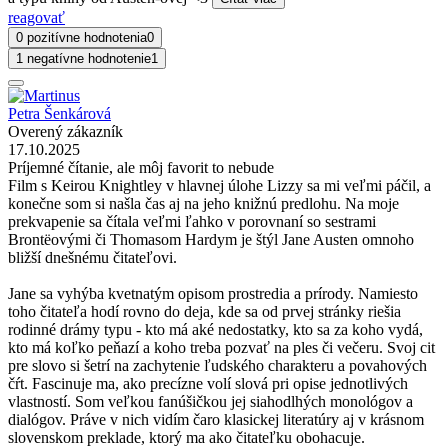
reagovať
0 pozitívne hodnotenia
0
1 negatívne hodnotenie
1
Petra Šenkárová
Overený zákazník
17.10.2025
Príjemné čítanie, ale môj favorit to nebude
Film s Keirou Knightley v hlavnej úlohe Lizzy sa mi veľmi páčil, a
konečne som si našla čas aj na jeho knižnú predlohu. Na moje
prekvapenie sa čítala veľmi ľahko v porovnaní so sestrami
Brontëovými či Thomasom Hardym je štýl Jane Austen omnoho
bližší dnešnému čitateľovi.
Jane sa vyhýba kvetnatým opisom prostredia a prírody. Namiesto
toho čitateľa hodí rovno do deja, kde sa od prvej stránky riešia
rodinné drámy typu - kto má aké nedostatky, kto sa za koho vydá,
kto má koľko peňazí a koho treba pozvať na ples či večeru. Svoj cit
pre slovo si šetrí na zachytenie ľudského charakteru a povahových
čŕt. Fascinuje ma, ako precízne volí slová pri opise jednotlivých
vlastností. Som veľkou fanúšičkou jej siahodlhých monológov a
dialógov. Práve v nich vidím čaro klasickej literatúry aj v krásnom
slovenskom preklade, ktorý ma ako čitateľku obohacuje.