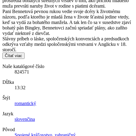
prostredia bohatých stredných vrstiev o tom, ako príchod mladého
muža prevráti naruby život v rodine s piatimi dcérami.
Pani Bennetová pevnou rukou vedie svoje dcéry k životnému
názoru, podľa ktorého je mladá žena v živote šťastná jedine vtedy,
keď sa vydá za bohatého manžela. A tak len čo sa v susedstve zjaví
bohatý pán Bingley, Bennetovci začnú spriadať plány, ako zaňho
vydať niektoré z dievčat.
Slávny príbeh o láske, spoločenských konvenciách a predsudkoch
odkrýva vzťahy medzi spoločenskými vrstvami v Anglicku v 18.
storočí.
Čítať viac
Naše katalógové číslo
824571
Dĺžka
13:32
Štýl
romantický
Jazyk
slovenčina
Pôvod
Spojené kráľovstvo
,
zahraničný