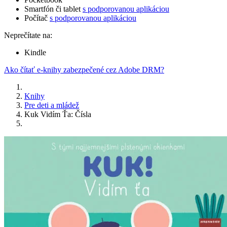
Smartfón či tablet
s podporovanou aplikáciou
Počítač
s podporovanou aplikáciou
Neprečítate na:
Kindle
Ako čítať e-knihy zabezpečené cez Adobe DRM?
Knihy
Pre deti a mládež
Kuk Vidím Ťa: Čísla