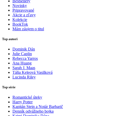
Bestsellery
Novinky
Pripravované
Akcie a zľavy
Kolekcie
BookTok
Mám záujem o titul
Top autori
Dominik Dán
Julie Caplin
Rebecca Yarros
Ana Huang
Sarah J. Maas
Táňa Keleová Vasilková
Lucinda Riley
Top série
Romantické úteky
Harry Potter
Kapitán Stein a Notár Barbarič
Denník odvážneho bojka
Krimi Dominika Dána