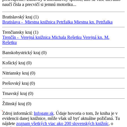
naučí čísla a precvičí si jemnú motoriku...
Bratislavský kraj (1)
Bratislava -
Miestna knižnica Petržalka
Miestna kn. Petržalka
Trenčiansky kraj (1)
Trenčín -
Verejná knižnica Michala Rešetku
Verejná kn. M.
Rešetku
Banskobystrický kraj (0)
Košický kraj (0)
Nitriansky kraj (0)
Prešovský kraj (0)
Trnavský kraj (0)
Žilinský kraj (0)
Zdroj informácií:
Infogate.sk
. Údaje hovoria o tom, že kniha je v
evidencii danej knižnice, môže však už byť aktuálne požičaná. Tu
nájdete
zoznam všetkých viac ako 200 slovenských knižníc
, o