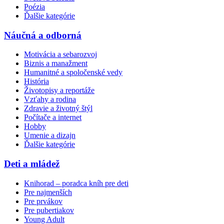
Poézia
Ďalšie kategórie
Náučná a odborná
Motivácia a sebarozvoj
Biznis a manažment
Humanitné a spoločenské vedy
História
Životopisy a reportáže
Vzťahy a rodina
Zdravie a životný štýl
Počítače a internet
Hobby
Umenie a dizajn
Ďalšie kategórie
Deti a mládež
Knihorad – poradca kníh pre deti
Pre najmenších
Pre prvákov
Pre pubertiakov
Young Adult