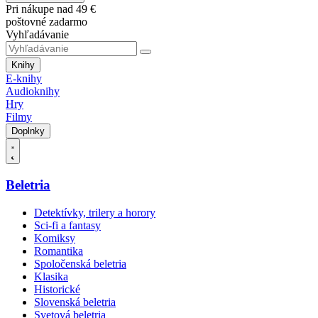
Pri nákupe nad 49 €
poštovné zadarmo
Vyhľadávanie
Knihy
E-knihy
Audioknihy
Hry
Filmy
Doplnky
Beletria
Detektívky, trilery a horory
Sci-fi a fantasy
Komiksy
Romantika
Spoločenská beletria
Klasika
Historické
Slovenská beletria
Svetová beletria