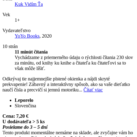
Kuk Vidím Ťa
Vek
1+
Vydavateľstvo
YoYo Books
, 2020
10 strán
11 minút čítania
Vychádzame z priemerného údaju o rýchlosti čítania 230 slov
za minútu, od knihy ku knihe a čitateľa ku čitateľovi sa to
však môže líšiť.
Odkrývaj tie najjemnejšie plstené okienka a nájdi skryté
prekvapenie! Zábavný a interaktívny spôsob, ako sa vaše dieťatko
naučí čísla a precvičí si jemnú motoriku...
Čítať viac
Leporelo
Slovenčina
Cena:
7,20 €
U dodávateľa > 5 ks
Posielame do 3 – 5 dní
Tento produkt momentálne nemáme na sklade, ale zvyčajne vám ho