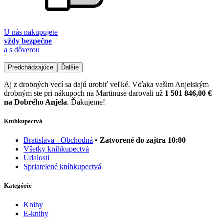
U nás nakupujete
vždy bezpečne
a s dôverou
Predchádzajúce
Ďalšie
Aj z drobných vecí sa dajú urobiť veľké. Vďaka vašim Anjelským
drobným ste pri nákupoch na Martinuse darovali už
1 501 846,00 €
na Dobrého Anjela
. Ďakujeme!
Kníhkupectvá
Bratislava - Obchodná
• Zatvorené do zajtra 10:00
Všetky kníhkupectvá
Udalosti
Spriatelené kníhkupectvá
Kategórie
Knihy
E-knihy