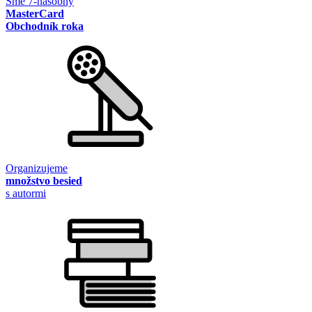
Sme 7-násobný
MasterCard
Obchodník roka
Organizujeme
množstvo besied
s autormi