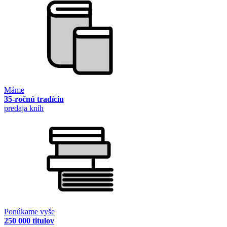
Máme
35-ročnú tradíciu
predaja kníh
Ponúkame vyše
250 000 titulov