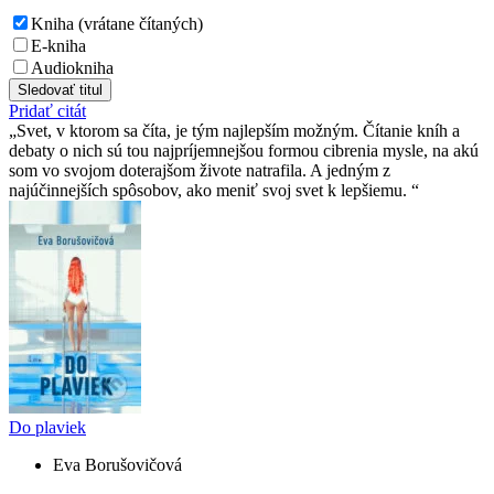
Kniha (vrátane čítaných)
E-kniha
Audiokniha
Sledovať titul
Pridať citát
Svet, v ktorom sa číta, je tým najlepším možným. Čítanie kníh a
debaty o nich sú tou najpríjemnejšou formou cibrenia mysle, na akú
som vo svojom doterajšom živote natrafila. A jedným z
najúčinnejších spôsobov, ako meniť svoj svet k lepšiemu.
Do plaviek
Eva Borušovičová