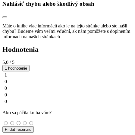
Nahlásiť chybu alebo škodlivý obsah
Máte o knihe viac informácií ako je na tejto stránke alebo ste našli
chybu? Budeme vám veľmi vďační, ak nám pomôžete s doplnením
informácií na našich stránkach.
Hodnotenia
5,0
/ 5
1 hodnotenie
1
0
0
0
0
Ako sa páčila kniha vám?
Pridať recenziu