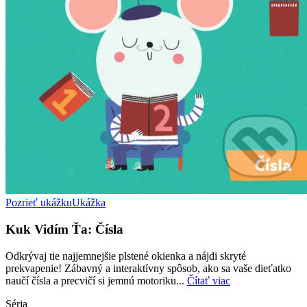
Pozrieť ukážku
Ukážka
Kuk Vidím Ťa: Čísla
Odkrývaj tie najjemnejšie plstené okienka a nájdi skryté
prekvapenie! Zábavný a interaktívny spôsob, ako sa vaše dieťatko
naučí čísla a precvičí si jemnú motoriku...
Čítať viac
Séria