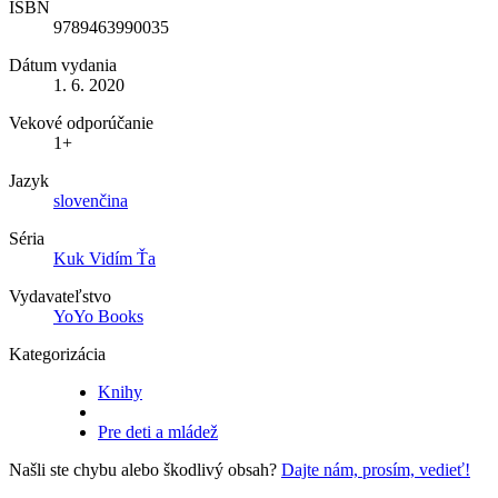
ISBN
9789463990035
Dátum vydania
1. 6. 2020
Vekové odporúčanie
1+
Jazyk
slovenčina
Séria
Kuk Vidím Ťa
Vydavateľstvo
YoYo Books
Kategorizácia
Knihy
Pre deti a mládež
Našli ste chybu alebo škodlivý obsah?
Dajte nám, prosím, vedieť!