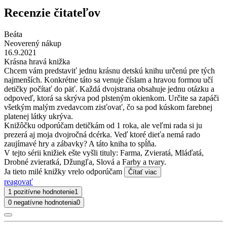
Recenzie čitateľov
Beáta
Neoverený nákup
16.9.2021
Krásna hravá knižka
Chcem vám predstaviť jednu krásnu detskú knihu určenú pre tých
najmenších. Konkrétne táto sa venuje číslam a hravou formou učí
detičky počítať do päť. Každá dvojstrana obsahuje jednu otázku a
odpoveď, ktorá sa skrýva pod plsteným okienkom. Určite sa zapáči
všetkým malým zvedavcom zisťovať, čo sa pod kúskom farebnej
platenej látky ukrýva.
Knižôčku odporúčam detičkám od 1 roka, ale veľmi rada si ju
prezerá aj moja dvojročná dcérka. Veď ktoré dieťa nemá rado
zaujímavé hry a zábavky? A táto kniha to spĺňa.
V tejto sérii knižiek ešte vyšli tituly: Farma, Zvieratá, Mláďatá,
Drobné zvieratká, Džungľa, Slová a Farby a tvary.
Ja tieto milé knižky vrelo odporúčam
Čítať viac
reagovať
1 pozitívne hodnotenie
1
0 negatívne hodnotenia
0