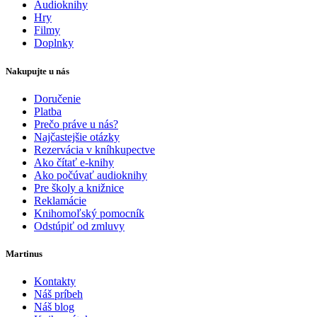
Audioknihy
Hry
Filmy
Doplnky
Nakupujte u nás
Doručenie
Platba
Prečo práve u nás?
Najčastejšie otázky
Rezervácia v kníhkupectve
Ako čítať e-knihy
Ako počúvať audioknihy
Pre školy a knižnice
Reklamácie
Knihomoľský pomocník
Odstúpiť od zmluvy
Martinus
Kontakty
Náš príbeh
Náš blog