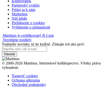
Knihovrátok
Partnerský systém
Pridaj sa k nám
Marketing
Náš labák
Prehlásenie o cookies
Vyhlásenie o prístupnosti
Martinus je certifikovaný B Corp
Nerobíme rozdiely
Najlepšie novinky sú tie knižné. Získajte ich ako prví:
Odoslať
© 2000-2026 Martinus. Internetové kníhkupectvo. Všetky práva
vyhradené.
Nastaviť cookies
Ochrana súkromia
Obchodné podmienky