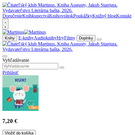
Doručenie
Kníhkupectvá
Knihovrátok
Poukážky
Knižný blog
Kontakt
E-knihy
Audioknihy
Hry
Filmy
Knihy
Doplnky
Vyhľadávanie
Prihlásiť
7,20 €
Vložiť do košíka