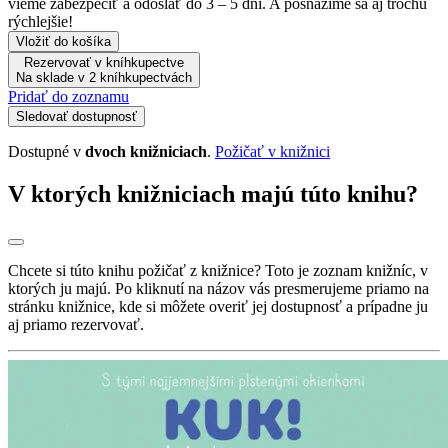
vieme zabezpečiť a odoslať do 3 – 5 dní. A posnažíme sa aj trochu
rýchlejšie!
Vložiť do košíka
Rezervovať v kníhkupectve
Na sklade v 2 kníhkupectvách
Pridať do zoznamu
Sledovať dostupnosť
Dostupné v
dvoch knižniciach
.
Požičať v knižnici
V ktorých knižniciach majú túto knihu?
Chcete si túto knihu požičať z knižnice? Toto je zoznam knižníc, v
ktorých ju majú. Po kliknutí na názov vás presmerujeme priamo na
stránku knižnice, kde si môžete overiť jej dostupnosť a prípadne ju
aj priamo rezervovať.