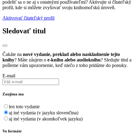
podeliť sa o ne aj s ostatnými používateľmi? Aktivujte si čítateľský
profil, kde si môžete zvyšovať svoju knihomoľskú úroveň.
Aktivovať čitateľský profil
Sledovať titul
Čakáte na
nové vydanie, preklad alebo naskladnenie tejto
knihy
? Máte záujem o
e-knihu alebo audioknihu
? Sledujte titul a
pošleme vám upozornenie, keď niečo z toho pridáme do ponuky.
E-mail
Zaujíma ma
len toto vydanie
aj iné vydania (v jazyku slovenčina)
aj iné vydania (v akomkoľvek jazyku)
Vo formáte