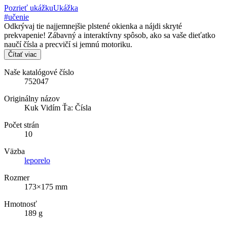
Pozrieť ukážku
Ukážka
#učenie
Odkrývaj tie najjemnejšie plstené okienka a nájdi skryté
prekvapenie! Zábavný a interaktívny spôsob, ako sa vaše dieťatko
naučí čísla a precvičí si jemnú motoriku.
Čítať viac
Naše katalógové číslo
752047
Originálny názov
Kuk Vidím Ťa: Čísla
Počet strán
10
Väzba
leporelo
Rozmer
173×175 mm
Hmotnosť
189 g