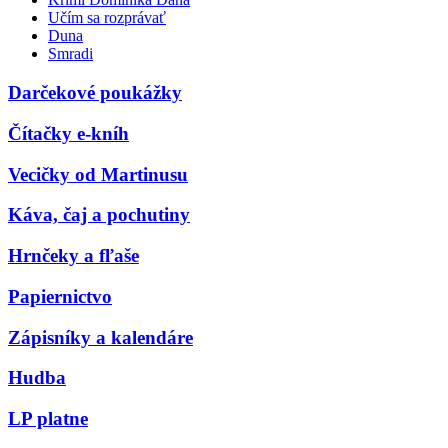
Učím sa rozprávať
Duna
Smradi
Darčekové poukážky
Čítačky e-kníh
Vecičky od Martinusu
Káva, čaj a pochutiny
Hrnčeky a fľaše
Papiernictvo
Zápisníky a kalendáre
Hudba
LP platne