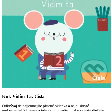
Kuk Vidím Ťa: Čísla
Odkrývaj tie najjemnejšie plstené okienka a nájdi skryté
prekvapenie! Zábavný a interaktívny spôsob, ako sa vaše dieťatko