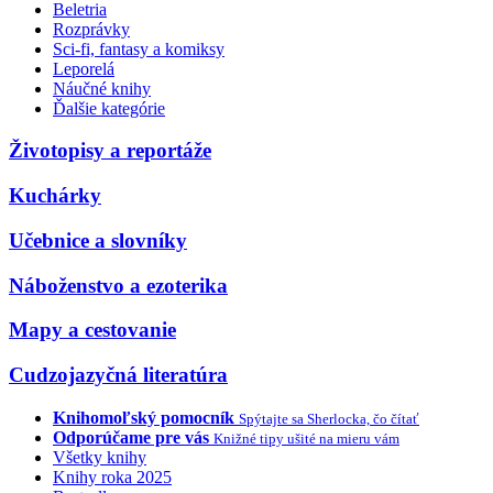
Beletria
Rozprávky
Sci-fi, fantasy a komiksy
Leporelá
Náučné knihy
Ďalšie kategórie
Životopisy a reportáže
Kuchárky
Učebnice a slovníky
Náboženstvo a ezoterika
Mapy a cestovanie
Cudzojazyčná literatúra
Knihomoľský pomocník
Spýtajte sa Sherlocka, čo čítať
Odporúčame pre vás
Knižné tipy ušité na mieru vám
Všetky knihy
Knihy roka 2025