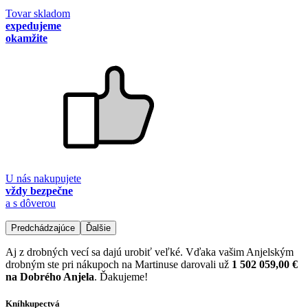
Tovar skladom
expedujeme
okamžite
U nás nakupujete
vždy bezpečne
a s dôverou
Predchádzajúce
Ďalšie
Aj z drobných vecí sa dajú urobiť veľké. Vďaka vašim Anjelským
drobným ste pri nákupoch na Martinuse darovali už
1 502 059,00 €
na Dobrého Anjela
. Ďakujeme!
Kníhkupectvá