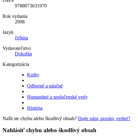
ISBN
9788073631970
Rok vydania
2008
Jazyk
čeština
Vydavateľstvo
Dokořán
Kategorizácia
Knihy
Odborné a náučné
Humanitné a spoločenské vedy
História
Našli ste chybu alebo škodlivý obsah?
Dajte nám, prosím, vedieť!
Nahlásiť chybu alebo škodlivý obsah