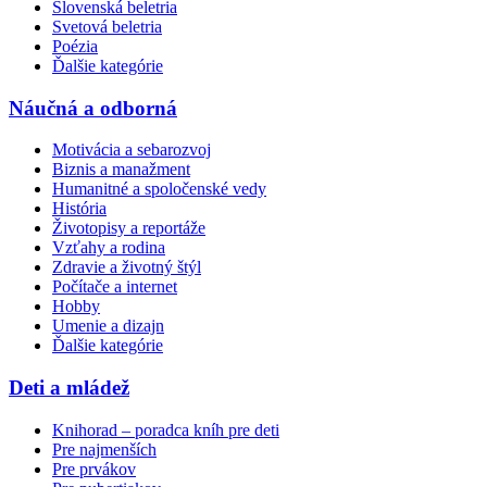
Slovenská beletria
Svetová beletria
Poézia
Ďalšie kategórie
Náučná a odborná
Motivácia a sebarozvoj
Biznis a manažment
Humanitné a spoločenské vedy
História
Životopisy a reportáže
Vzťahy a rodina
Zdravie a životný štýl
Počítače a internet
Hobby
Umenie a dizajn
Ďalšie kategórie
Deti a mládež
Knihorad – poradca kníh pre deti
Pre najmenších
Pre prvákov