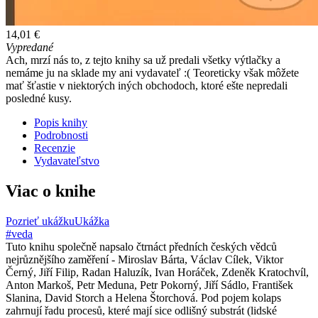
14,01 €
Vypredané
Ach, mrzí nás to, z tejto knihy sa už predali všetky výtlačky a
nemáme ju na sklade my ani vydavateľ :( Teoreticky však môžete
mať šťastie v niektorých iných obchodoch, ktoré ešte nepredali
posledné kusy.
Popis knihy
Podrobnosti
Recenzie
Vydavateľstvo
Viac o knihe
Pozrieť ukážku
Ukážka
#veda
Tuto knihu společně napsalo čtrnáct předních českých vědců
nejrůznějšího zaměření - Miroslav Bárta, Václav Cílek, Viktor
Černý, Jiří Filip, Radan Haluzík, Ivan Horáček, Zdeněk Kratochvíl,
Anton Markoš, Petr Meduna, Petr Pokorný, Jiří Sádlo, František
Slanina, David Storch a Helena Štorchová. Pod pojem kolaps
zahrnují řadu procesů, které mají sice odlišný substrát (lidské