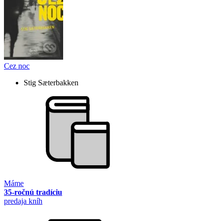
Cez noc
Stig Sæterbakken
Máme
35-ročnú tradíciu
predaja kníh