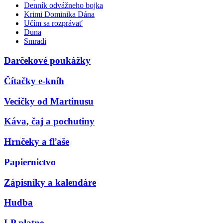
Denník odvážneho bojka
Krimi Dominika Dána
Učím sa rozprávať
Duna
Smradi
Darčekové poukážky
Čítačky e-kníh
Vecičky od Martinusu
Káva, čaj a pochutiny
Hrnčeky a fľaše
Papiernictvo
Zápisníky a kalendáre
Hudba
LP platne