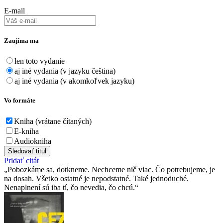
E-mail
Zaujíma ma
len toto vydanie
aj iné vydania (v jazyku čeština)
aj iné vydania (v akomkoľvek jazyku)
Vo formáte
Kniha (vrátane čítaných)
E-kniha
Audiokniha
Sledovať titul
Pridať citát
Pobozkáme sa, dotkneme. Nechceme nič viac. Čo potrebujeme, je
na dosah. Všetko ostatné je nepodstatné. Také jednoduché.
Nenaplnení sú iba tí, čo nevedia, čo chcú.