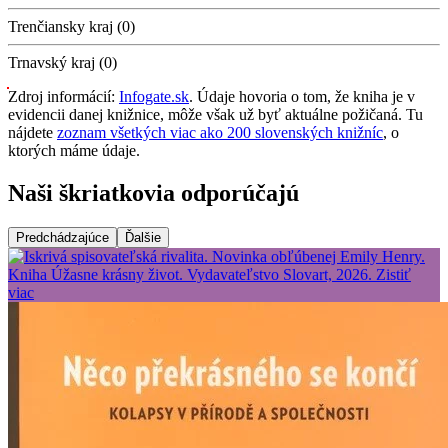
Trenčiansky kraj (0)
Trnavský kraj (0)
Zdroj informácií:
Infogate.sk
. Údaje hovoria o tom, že kniha je v
evidencii danej knižnice, môže však už byť aktuálne požičaná. Tu
nájdete
zoznam všetkých viac ako 200 slovenských knižníc
, o
ktorých máme údaje.
Naši škriatkovia odporúčajú
Predchádzajúce
Ďalšie