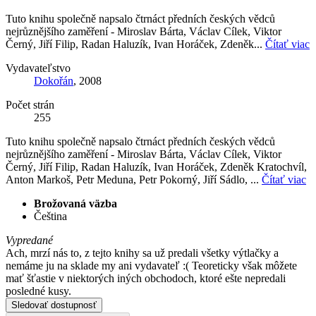
Tuto knihu společně napsalo čtrnáct předních českých vědců
nejrůznějšího zaměření - Miroslav Bárta, Václav Cílek, Viktor
Černý, Jiří Filip, Radan Haluzík, Ivan Horáček, Zdeněk...
Čítať viac
Vydavateľstvo
Dokořán
, 2008
Počet strán
255
Tuto knihu společně napsalo čtrnáct předních českých vědců
nejrůznějšího zaměření - Miroslav Bárta, Václav Cílek, Viktor
Černý, Jiří Filip, Radan Haluzík, Ivan Horáček, Zdeněk Kratochvíl,
Anton Markoš, Petr Meduna, Petr Pokorný, Jiří Sádlo, ...
Čítať viac
Brožovaná väzba
Čeština
Vypredané
Ach, mrzí nás to, z tejto knihy sa už predali všetky výtlačky a
nemáme ju na sklade my ani vydavateľ :( Teoreticky však môžete
mať šťastie v niektorých iných obchodoch, ktoré ešte nepredali
posledné kusy.
Sledovať dostupnosť