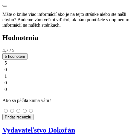
Máte o knihe viac informácií ako je na tejto stránke alebo ste našli
chybu? Budeme vám veľmi vďační, ak nám pomôžete s doplnením
informácií na našich stránkach.
Hodnotenia
4,7
/ 5
6 hodnotení
5
0
1
0
0
Ako sa páčila kniha vám?
Pridať recenziu
Vydavateľstvo Dokořán