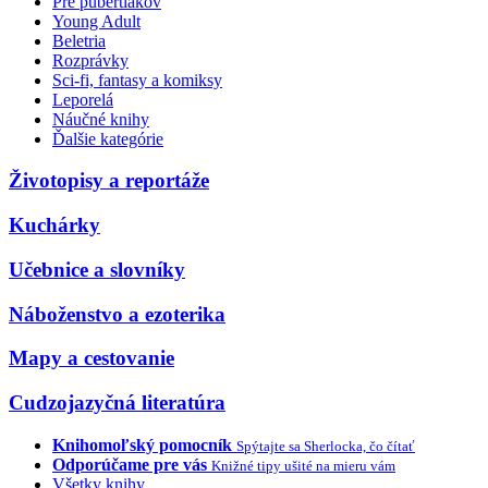
Pre pubertiakov
Young Adult
Beletria
Rozprávky
Sci-fi, fantasy a komiksy
Leporelá
Náučné knihy
Ďalšie kategórie
Životopisy a reportáže
Kuchárky
Učebnice a slovníky
Náboženstvo a ezoterika
Mapy a cestovanie
Cudzojazyčná literatúra
Knihomoľský pomocník
Spýtajte sa Sherlocka, čo čítať
Odporúčame pre vás
Knižné tipy ušité na mieru vám
Všetky knihy