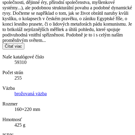
společnosti, dějinné éry, přírodní společenstva, myšlenkové
systémy...), ale podobnou strukturální povahu a podobné dynamické
rysy. Dočteme se například o tom, jak se život obrátil naruby kvůli
kyslíku, o kolapsech v českém pravěku, o zániku Egyptské říše, o
konci lesního prasete, či o lidových metaforách pádu komunismu. Je
to brikoláž nejrůznějších měřítek a úhlů pohledu, které spojuje
podivuhodná vnitřní spřízněnost. Podobně je to i s celým naším
proměnlivým světem...
Čítať viac
Naše katalógové číslo
59310
Počet strán
255
Väzba
brožovaná väzba
Rozmer
160×220 mm
Hmotnosť
425 g