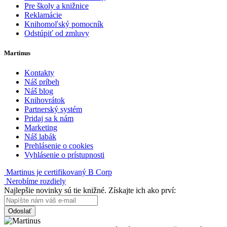
Pre školy a knižnice
Reklamácie
Knihomoľský pomocník
Odstúpiť od zmluvy
Martinus
Kontakty
Náš príbeh
Náš blog
Knihovrátok
Partnerský systém
Pridaj sa k nám
Marketing
Náš labák
Prehlásenie o cookies
Vyhlásenie o prístupnosti
Martinus je certifikovaný B Corp
Nerobíme rozdiely
Najlepšie novinky sú tie knižné. Získajte ich ako prví:
Odoslať