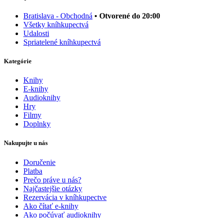
Bratislava - Obchodná
• Otvorené do 20:00
Všetky kníhkupectvá
Udalosti
Spriatelené kníhkupectvá
Kategórie
Knihy
E-knihy
Audioknihy
Hry
Filmy
Doplnky
Nakupujte u nás
Doručenie
Platba
Prečo práve u nás?
Najčastejšie otázky
Rezervácia v kníhkupectve
Ako čítať e-knihy
Ako počúvať audioknihy