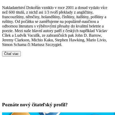
Nakladatelství Dokořán vzniklo v roce 2001 a dosud vydalo více
než 600 titulů, z nichž asi 1/3 tvoří překlady z angličtiny,
francouzštiny, němčiny, holandštiny, čínštiny, italštiny, polštiny a
ruštiny. Od počátku se zaměřujeme na populárně-naučnou a
odbornou literaturu s výběrovými přesahy do kvalitní beletrie a
poezie. Mezi naše hlavní autory patří z českých například Václav
Cílek a Ludvík Vaculík, ze zahraničních pak John D. Barrow,
Jeremy Clarkson, Michio Kaku, Stephen Hawking, Mario Livio,
Simon Schama či Mariusz Szczygieł.
Čítať viac
Poznáte nový čitateľský profil?