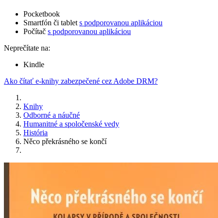
Pocketbook
Smartfón či tablet
s podporovanou aplikáciou
Počítač
s podporovanou aplikáciou
Neprečítate na:
Kindle
Ako čítať e-knihy zabezpečené cez Adobe DRM?
Knihy
Odborné a náučné
Humanitné a spoločenské vedy
História
Něco překrásného se končí