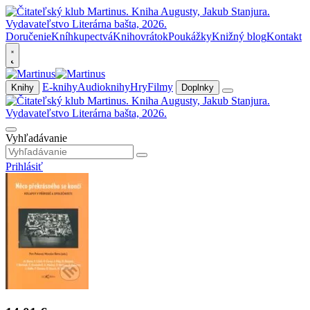
Doručenie
Kníhkupectvá
Knihovrátok
Poukážky
Knižný blog
Kontakt
E-knihy
Audioknihy
Hry
Filmy
Knihy
Doplnky
Vyhľadávanie
Prihlásiť