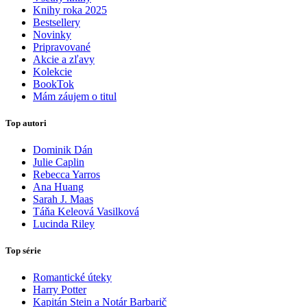
Knihy roka 2025
Bestsellery
Novinky
Pripravované
Akcie a zľavy
Kolekcie
BookTok
Mám záujem o titul
Top autori
Dominik Dán
Julie Caplin
Rebecca Yarros
Ana Huang
Sarah J. Maas
Táňa Keleová Vasilková
Lucinda Riley
Top série
Romantické úteky
Harry Potter
Kapitán Stein a Notár Barbarič