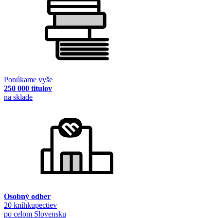
Ponúkame vyše
250 000 titulov
na sklade
Osobný odber
20 kníhkupectiev
po celom Slovensku