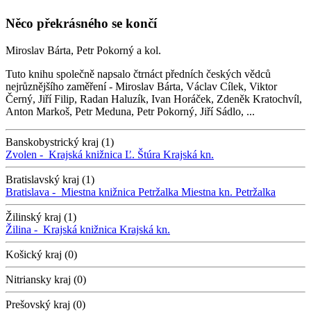
Něco překrásného se končí
Miroslav Bárta, Petr Pokorný a kol.
Tuto knihu společně napsalo čtrnáct předních českých vědců
nejrůznějšího zaměření - Miroslav Bárta, Václav Cílek, Viktor
Černý, Jiří Filip, Radan Haluzík, Ivan Horáček, Zdeněk Kratochvíl,
Anton Markoš, Petr Meduna, Petr Pokorný, Jiří Sádlo, ...
Banskobystrický kraj (1)
Zvolen -
Krajská knižnica Ľ. Štúra
Krajská kn.
Bratislavský kraj (1)
Bratislava -
Miestna knižnica Petržalka
Miestna kn. Petržalka
Žilinský kraj (1)
Žilina -
Krajská knižnica
Krajská kn.
Košický kraj (0)
Nitriansky kraj (0)
Prešovský kraj (0)