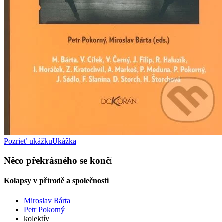
Pozrieť ukážku
Ukážka
Něco překrásného se končí
Kolapsy v přírodě a společnosti
Miroslav Bárta
Petr Pokorný
kolektív