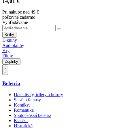
14,01 €
Pri nákupe nad 49 €
poštovné zadarmo
Vyhľadávanie
Knihy
E-knihy
Audioknihy
Hry
Filmy
Doplnky
Beletria
Detektívky, trilery a horory
Sci-fi a fantasy
Komiksy
Romantika
Spoločenská beletria
Klasika
Historické