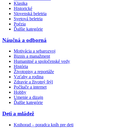
Klasika
Historické
Slovenská beletria
Svetová beletria
Poézia
Ďalšie kategórie
Náučná a odborná
Motivácia a sebarozvoj
Biznis a manažment
Humanitné a spoločenské vedy
História
Životopisy a reportáže
Vzťahy a rodina
Zdravie a životný štýl
Počítače a internet
Hobby
Umenie a dizajn
Ďalšie kategórie
Deti a mládež
Knihorad – poradca kníh pre deti