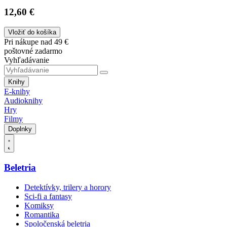
12,60 €
Vložiť do košíka
Pri nákupe nad 49 €
poštovné zadarmo
Vyhľadávanie
Knihy
E-knihy
Audioknihy
Hry
Filmy
Doplnky
Beletria
Detektívky, trilery a horory
Sci-fi a fantasy
Komiksy
Romantika
Spoločenská beletria