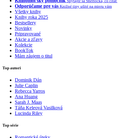
Knihomoľský pomocník
Spýtajte sa Sherlocka, čo čítať
Odporúčame pre vás
Knižné tipy ušité na mieru vám
Všetky knihy
Knihy roka 2025
Bestsellery
Novinky
Pripravované
Akcie a zľavy
Kolekcie
BookTok
Mám záujem o titul
Top autori
Dominik Dán
Julie Caplin
Rebecca Yarros
Ana Huang
Sarah J. Maas
Táňa Keleová Vasilková
Lucinda Riley
Top série
Romantické úteky