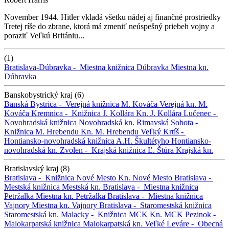
November 1944. Hitler vkladá všetku nádej aj finančné prostriedky
Tretej ríše do zbrane, ktorá má zmeniť neúspešný priebeh vojny a
poraziť Veľkú Britániu...
(1)
Bratislava-Dúbravka -
Miestna knižnica Dúbravka
Miestna kn.
Dúbravka
Banskobystrický kraj (6)
Banská Bystrica -
Verejná knižnica M. Kováča
Verejná kn. M.
Kováča
Kremnica -
Knižnica J. Kollára
Kn. J. Kollára
Lučenec -
Novohradská knižnica
Novohradská kn.
Rimavská Sobota -
Knižnica M. Hrebendu
Kn. M. Hrebendu
Veľký Krtíš -
Hontiansko-novohradská knižnica A.H. Škultétyho
Hontiansko-
novohradská kn.
Zvolen -
Krajská knižnica Ľ. Štúra
Krajská kn.
Bratislavský kraj (8)
Bratislava -
Knižnica Nové Mesto
Kn. Nové Mesto
Bratislava -
Mestská knižnica
Mestská kn.
Bratislava -
Miestna knižnica
Petržalka
Miestna kn. Petržalka
Bratislava -
Miestna knižnica
Vajnory
Miestna kn. Vajnory
Bratislava -
Staromestská knižnica
Staromestská kn.
Malacky -
Knižnica MCK
Kn. MCK
Pezinok -
Malokarpatská knižnica
Malokarpatská kn.
Veľké Leváre -
Obecná