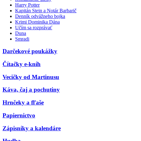
Harry Potter
Kapitán Stein a Notár Barbarič
Denník odvážneho bojka
Krimi Dominika Dána
Učím sa rozprávať
Duna
Smradi
Darčekové poukážky
Čítačky e-kníh
Vecičky od Martinusu
Káva, čaj a pochutiny
Hrnčeky a fľaše
Papiernictvo
Zápisníky a kalendáre
Hudba