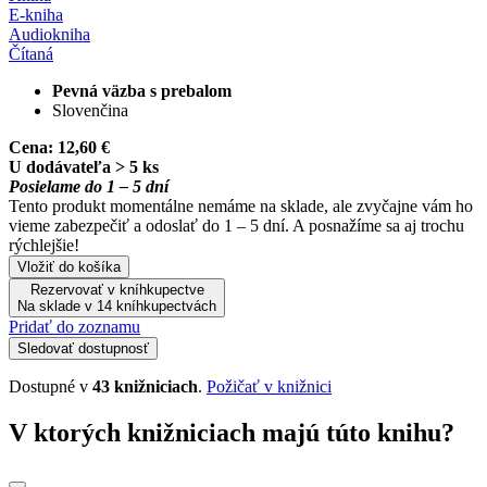
E-kniha
Audiokniha
Čítaná
Pevná väzba s prebalom
Slovenčina
Cena:
12,60 €
U dodávateľa > 5 ks
Posielame do 1 – 5 dní
Tento produkt momentálne nemáme na sklade, ale zvyčajne vám ho
vieme zabezpečiť a odoslať do 1 – 5 dní. A posnažíme sa aj trochu
rýchlejšie!
Vložiť do košíka
Rezervovať v kníhkupectve
Na sklade v 14 kníhkupectvách
Pridať do zoznamu
Sledovať dostupnosť
Dostupné v
43 knižniciach
.
Požičať v knižnici
V ktorých knižniciach majú túto knihu?