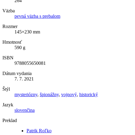
264
Väzba
pevná väzba s prebalom
Rozmer
145×230 mm
Hmotnosť
590 g
ISBN
9788055650081
Dátum vydania
7. 7. 2021
Štýl
mysteriózny
,
špionážny
,
vojnový
,
historický
Jazyk
slovenčina
Preklad
Patrik Roľko