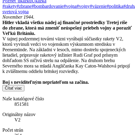
Pozrieť ukážku
Ukážka
#rakety
#zbrane
#bombardovanie
#vojna
#vojny
#väzenie
#politika
#druh
svetová vojna
November 1944.
Hitler vkladá všetku nádej aj finančné prostriedky Tretej ríše
do zbrane, ktorá má zmeniť neúspešný priebeh vojny a poraziť
Veľkú Britániu.
V tajnej podzemnej továrni väzni vyrábajú súčiastky rakety V2,
ktorú vyvinuli vedci vo vojenskom výskumnom stredisku v
Peenemünde. Na základni v lesoch, mimo dostrelu spojeneckých
lietadiel, pripravuje raketový inžinier Rudi Graf pod prísnym
dohľadom SS ničivú strelu na odpálenie. Na druhom brehu
Severného mora sa mladá Angličanka Kay Caton-Walshová pripojí
k zvláštnemu oddielu britskej rozviedky.
Boj s neviditeľným nepriateľom sa začína.
Čítať viac
Naše katalógové číslo
851581
Originálny názov
V2
Počet strán