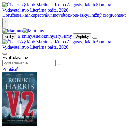
Doručenie
Kníhkupectvá
Knihovrátok
Poukážky
Knižný blog
Kontakt
E-knihy
Audioknihy
Hry
Filmy
Knihy
Doplnky
Vyhľadávanie
Prihlásiť