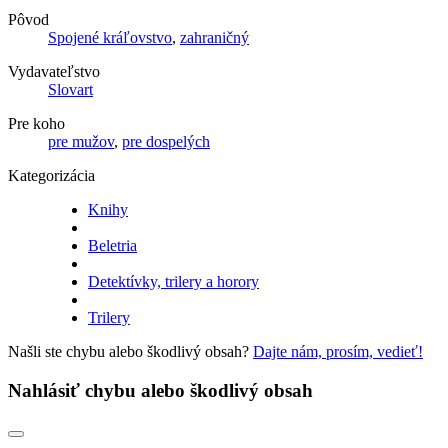
Pôvod
Spojené kráľovstvo
,
zahraničný
Vydavateľstvo
Slovart
Pre koho
pre mužov
,
pre dospelých
Kategorizácia
Knihy
Beletria
Detektívky, trilery a horory
Trilery
Našli ste chybu alebo škodlivý obsah?
Dajte nám, prosím, vedieť!
Nahlásiť chybu alebo škodlivý obsah