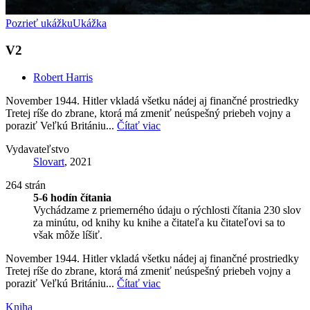
Pozrieť ukážku
Ukážka
V2
Robert Harris
November 1944. Hitler vkladá všetku nádej aj finančné prostriedky
Tretej ríše do zbrane, ktorá má zmeniť neúspešný priebeh vojny a
poraziť Veľkú Britániu...
Čítať viac
Vydavateľstvo
Slovart
, 2021
264 strán
5-6 hodín čítania
Vychádzame z priemerného údaju o rýchlosti čítania 230 slov
za minútu, od knihy ku knihe a čitateľa ku čitateľovi sa to
však môže líšiť.
November 1944. Hitler vkladá všetku nádej aj finančné prostriedky
Tretej ríše do zbrane, ktorá má zmeniť neúspešný priebeh vojny a
poraziť Veľkú Britániu...
Čítať viac
Kniha