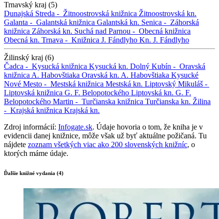
Trnavský kraj (5)
Dunajská Streda -
Žitnoostrovská knižnica
Žitnoostrovská kn.
Galanta -
Galantská knižnica
Galantská kn.
Senica -
Záhorská
knižnica
Záhorská kn.
Suchá nad Parnou -
Obecná knižnica
Obecná kn.
Trnava -
Knižnica J. Fándlyho
Kn. J. Fándlyho
Žilinský kraj (6)
Čadca -
Kysucká knižnica
Kysucká kn.
Dolný Kubín -
Oravská
knižnica A. Habovštiaka
Oravská kn. A. Habovštiaka
Kysucké
Nové Mesto -
Mestská knižnica
Mestská kn.
Liptovský Mikuláš -
Liptovská knižnica G. F. Belopotockého
Liptovská kn. G. F.
Belopotockého
Martin -
Turčianska knižnica
Turčianska kn.
Žilina
-
Krajská knižnica
Krajská kn.
Zdroj informácií:
Infogate.sk
. Údaje hovoria o tom, že kniha je v
evidencii danej knižnice, môže však už byť aktuálne požičaná. Tu
nájdete
zoznam všetkých viac ako 200 slovenských knižníc
, o
ktorých máme údaje.
Ďalšie knižné vydania (4)