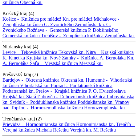
knižnica
Obecná kn.
Košický kraj (4)
Košice -
Knižnica pre mládež
Kn. pre mládež
Michalovce -
Zemplínska knižnica G. Zvonického
Zemplínska kn. G.
Zvonického
Rožňava -
Gemerská knižnica P. Dobšinského
Gemerská knižnica
Trebišov -
Zemplínska knižnica
Zemplínska kn.
Nitriansky kraj (4)
Levice -
Tekovská knižnica
Tekovská kn.
Nitra -
Krajská knižnica
K. Kmeťka
Krajská kn.
Nové Zámky -
Knižnica A. Bernoláka
Kn.
A. Bernoláka
Šaľa -
Mestská knižnica
Mestská kn.
Prešovský kraj (7)
Bardejov -
Okresná knižnica
Okresná kn.
Humenné -
Vihorlatská
knižnica
Vihorlatská kn.
Poprad -
Podtatranská knižnica
Podtatranská kn.
Prešov -
Krajská knižnica P. O. Hviezdoslava
Krajská kn.
Stará Ľubovňa -
Ľubovnianska knižnica
Ľubovnianska
kn.
Svidník -
Podduklianska knižnica
Podduklianska kn.
Vranov
nad Topľou -
Hornozemplínska knižnica
Hornozemplínska kn.
Trenčiansky kraj (2)
Prievidza -
Hornonitrianska knižnica
Hornonitrianska kn.
Trenčín -
Verejná knižnica Michala Rešetku
Verejná kn. M. Rešetku