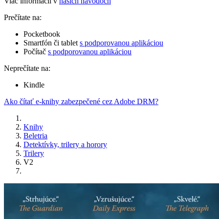
Viac informácií v
našich návodoch
Prečítate na:
Pocketbook
Smartfón či tablet
s podporovanou aplikáciou
Počítač
s podporovanou aplikáciou
Neprečítate na:
Kindle
Ako čítať e-knihy zabezpečené cez Adobe DRM?
Knihy
Beletria
Detektívky, trilery a horory
Trilery
V2