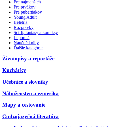
Pre najmenších
Pre prvákov
Pre pubertiakov
Young Adult
Beletria
Rozprávky
Sci-fi, fantasy a komiksy
Leporelá
Náučné knihy
Ďalšie kategórie
Životopisy a reportáže
Kuchárky
Učebnice a slovníky
Náboženstvo a ezoterika
Mapy a cestovanie
Cudzojazyčná literatúra