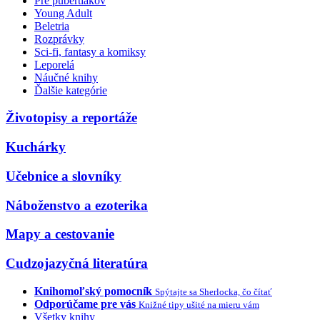
Pre pubertiakov
Young Adult
Beletria
Rozprávky
Sci-fi, fantasy a komiksy
Leporelá
Náučné knihy
Ďalšie kategórie
Životopisy a reportáže
Kuchárky
Učebnice a slovníky
Náboženstvo a ezoterika
Mapy a cestovanie
Cudzojazyčná literatúra
Knihomoľský pomocník
Spýtajte sa Sherlocka, čo čítať
Odporúčame pre vás
Knižné tipy ušité na mieru vám
Všetky knihy