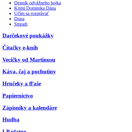
Denník odvážneho bojka
Krimi Dominika Dána
Učím sa rozprávať
Duna
Smradi
Darčekové poukážky
Čítačky e-kníh
Vecičky od Martinusu
Káva, čaj a pochutiny
Hrnčeky a fľaše
Papiernictvo
Zápisníky a kalendáre
Hudba
LP platne