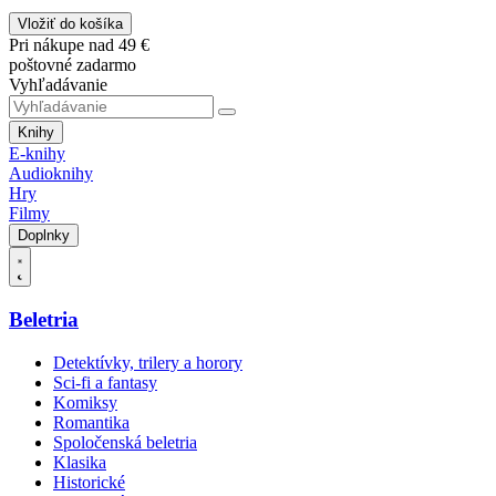
Vložiť do košíka
Pri nákupe nad 49 €
poštovné zadarmo
Vyhľadávanie
Knihy
E-knihy
Audioknihy
Hry
Filmy
Doplnky
Beletria
Detektívky, trilery a horory
Sci-fi a fantasy
Komiksy
Romantika
Spoločenská beletria
Klasika
Historické