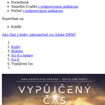
Pocketbook
Smartfón či tablet
s podporovanou aplikáciou
Počítač
s podporovanou aplikáciou
Neprečítate na:
Kindle
Ako čítať e-knihy zabezpečené cez Adobe DRM?
Knihy
Beletria
Sci-fi a fantasy
Sci-fi
Vypůjčený čas