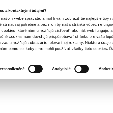
es a kontaktnými údajmi?
našom webe správate, a mohli vám zobraziť tie najlepšie tipy n
é sú naozaj potrebné a bez nich by naša stránka vôbec nefung
 cookies, ktoré nám umožňujú zisťovať, ako náš web funguje, a 
ačné cookies nám dovoľujú prispôsobovať stránku pre vašu lepši
zas umožňujú zobrazenie relevantnej reklamy. Niektoré údaje z
y nám pomohlo, keby sme mohli používať všetky tieto cookies. 
ersonalizačné
Analytické
Marketi