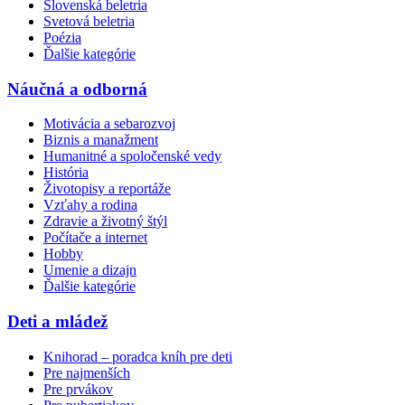
Slovenská beletria
Svetová beletria
Poézia
Ďalšie kategórie
Náučná a odborná
Motivácia a sebarozvoj
Biznis a manažment
Humanitné a spoločenské vedy
História
Životopisy a reportáže
Vzťahy a rodina
Zdravie a životný štýl
Počítače a internet
Hobby
Umenie a dizajn
Ďalšie kategórie
Deti a mládež
Knihorad – poradca kníh pre deti
Pre najmenších
Pre prvákov