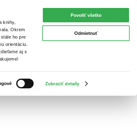
Povoliť všetko
a knihy,
ovala. Okrem
Odmietnuť
stále ho pre
u orientáciu.
dieľame aj s
Ďakujeme!
ngové
Zobraziť detaily