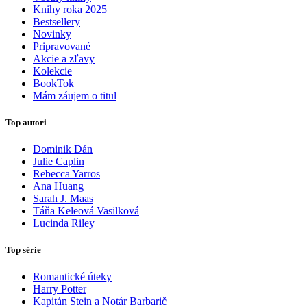
Knihy roka 2025
Bestsellery
Novinky
Pripravované
Akcie a zľavy
Kolekcie
BookTok
Mám záujem o titul
Top autori
Dominik Dán
Julie Caplin
Rebecca Yarros
Ana Huang
Sarah J. Maas
Táňa Keleová Vasilková
Lucinda Riley
Top série
Romantické úteky
Harry Potter
Kapitán Stein a Notár Barbarič