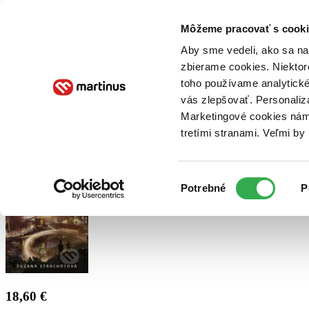
Doručenie
Kníhkupectvá
Knihovrátok
Poukážky
Knižný blog
Kontakt
Môžeme pracovať s cooki
Aby sme vedeli, ako sa na 
zbierame cookies. Niektor
E-knihy
Audioknihy
Hry
Filmy
Knihy
Doplnky
toho používame analytické
vás zlepšovať. Personaliz
Vyhľadávanie
Marketingové cookies nám 
tretími stranami. Veľmi b
Prihlásiť
Výber
Potrebné
P
súhlasu
18,60 €