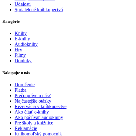
Udalosti
Spriatelené kníhkupectvá
Kategórie
Knihy
E-knihy
Audioknihy
Hry
Filmy
Doplnky
Nakupujte u nás
Doručenie
Platba
Prečo práve u nás?
Najčastejšie otázky
Rezervácia v kníhkupectve
Ako čítať e-knihy
Ako počúvať audioknihy
Pre školy a knižnice
Reklamácie
Knihomoľský pomocník