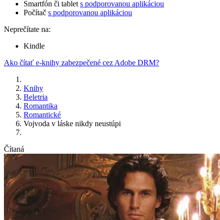
Smartfón či tablet
s podporovanou aplikáciou
Počítač
s podporovanou aplikáciou
Neprečítate na:
Kindle
Ako čítať e-knihy zabezpečené cez Adobe DRM?
Knihy
Beletria
Romantika
Romantické
Vojvoda v láske nikdy neustúpi
Čítaná