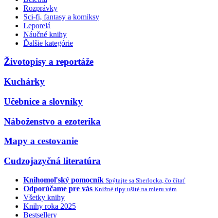
Rozprávky
Sci-fi, fantasy a komiksy
Leporelá
Náučné knihy
Ďalšie kategórie
Životopisy a reportáže
Kuchárky
Učebnice a slovníky
Náboženstvo a ezoterika
Mapy a cestovanie
Cudzojazyčná literatúra
Knihomoľský pomocník
Spýtajte sa Sherlocka, čo čítať
Odporúčame pre vás
Knižné tipy ušité na mieru vám
Všetky knihy
Knihy roka 2025
Bestsellery