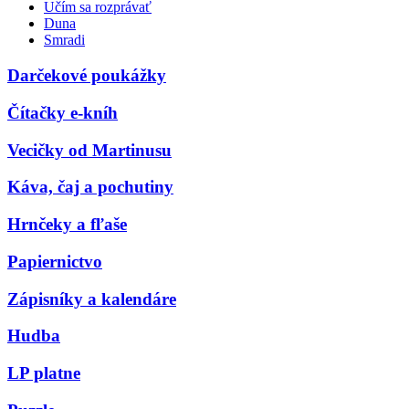
Učím sa rozprávať
Duna
Smradi
Darčekové poukážky
Čítačky e-kníh
Vecičky od Martinusu
Káva, čaj a pochutiny
Hrnčeky a fľaše
Papiernictvo
Zápisníky a kalendáre
Hudba
LP platne