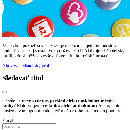
Máte chuť pozrieť si všetky svoje recenzie na jednom mieste a
podeliť sa o ne aj s ostatnými používateľmi? Aktivujte si čítateľský
profil, kde si môžete zvyšovať svoju knihomoľskú úroveň.
Aktivovať čitateľský profil
Sledovať titul
Čakáte na
nové vydanie, preklad alebo naskladnenie tejto
knihy
? Máte záujem o
e-knihu alebo audioknihu
? Sledujte titul a
pošleme vám upozornenie, keď niečo z toho pridáme do ponuky.
E-mail