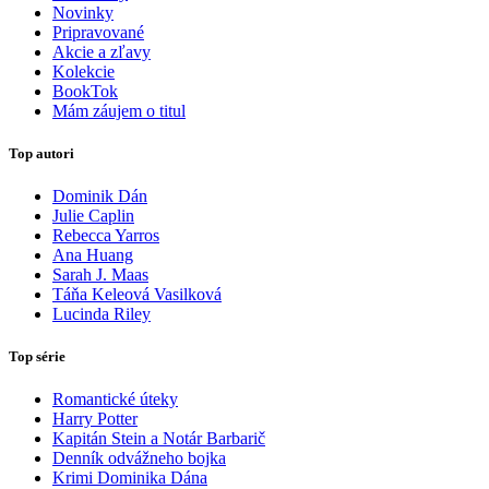
Novinky
Pripravované
Akcie a zľavy
Kolekcie
BookTok
Mám záujem o titul
Top autori
Dominik Dán
Julie Caplin
Rebecca Yarros
Ana Huang
Sarah J. Maas
Táňa Keleová Vasilková
Lucinda Riley
Top série
Romantické úteky
Harry Potter
Kapitán Stein a Notár Barbarič
Denník odvážneho bojka
Krimi Dominika Dána