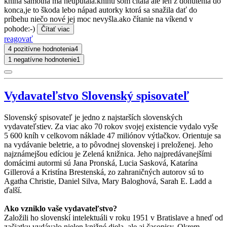
kniha samotná má neuputala.knihu som čítala ale len z donútenia do
konca,je to škoda lebo nápad autorky ktorá sa snažila dať do
príbehu niečo nové jej moc nevyšla.ako čítanie na víkend v
pohode:-)
Čítať viac
reagovať
4 pozitívne hodnotenia
4
1 negatívne hodnotenie
1
Vydavateľstvo Slovenský spisovateľ
Slovenský spisovateľ je jedno z najstarších slovenských
vydavateľstiev. Za viac ako 70 rokov svojej existencie vydalo vyše
5 600 kníh v celkovom náklade 47 miliónov výtlačkov. Orientuje sa
na vydávanie beletrie, a to pôvodnej slovenskej i preloženej. Jeho
najznámejšou edíciou je Zelená knižnica. Jeho najpredávanejšími
domácimi autormi sú Jana Pronská, Lucia Sasková, Katarína
Gillerová a Kristína Brestenská, zo zahraničných autorov sú to
Agatha Christie, Daniel Silva, Mary Baloghová, Sarah E. Ladd a
ďalší.
Ako vzniklo vaše vydavateľstvo?
Založili ho slovenskí intelektuáli v roku 1951 v Bratislave a hneď od
začiatku vydávalo nielen knižné diela, ale aj časopisy. Okrem