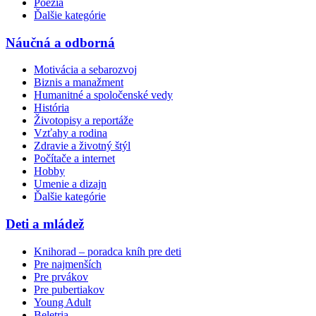
Poézia
Ďalšie kategórie
Náučná a odborná
Motivácia a sebarozvoj
Biznis a manažment
Humanitné a spoločenské vedy
História
Životopisy a reportáže
Vzťahy a rodina
Zdravie a životný štýl
Počítače a internet
Hobby
Umenie a dizajn
Ďalšie kategórie
Deti a mládež
Knihorad – poradca kníh pre deti
Pre najmenších
Pre prvákov
Pre pubertiakov
Young Adult
Beletria