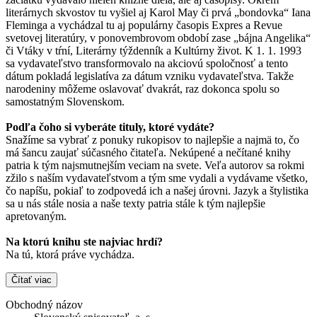
literárnych skvostov tu vyšiel aj Karol May či prvá „bondovka“ Iana
Fleminga a vychádzal tu aj populárny časopis Expres a Revue
svetovej literatúry, v ponovembrovom období zase „bájna Angelika“
či Vtáky v tŕní, Literárny týždenník a Kultúrny život. K 1. 1. 1993
sa vydavateľstvo transformovalo na akciovú spoločnosť a tento
dátum pokladá legislatíva za dátum vzniku vydavateľstva. Takže
narodeniny môžeme oslavovať dvakrát, raz dokonca spolu so
samostatným Slovenskom.
Podľa čoho si vyberáte tituly, ktoré vydáte?
Snažíme sa vybrať z ponuky rukopisov to najlepšie a najmä to, čo
má šancu zaujať súčasného čitateľa. Nekúpené a nečítané knihy
patria k tým najsmutnejším veciam na svete. Veľa autorov sa rokmi
zžilo s naším vydavateľstvom a tým sme vydali a vydávame všetko,
čo napíšu, pokiaľ to zodpovedá ich a našej úrovni. Jazyk a štylistika
sa u nás stále nosia a naše texty patria stále k tým najlepšie
apretovaným.
Na ktorú knihu ste najviac hrdí?
Na tú, ktorá práve vychádza.
Čítať viac
Obchodný názov