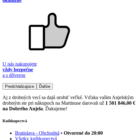
okamžite
U nás nakupujete
vždy bezpečne
a s dôverou
Predchádzajúce
Ďalšie
Aj z drobných vecí sa dajú urobiť veľké. Vďaka vašim Anjelským
drobným ste pri nákupoch na Martinuse darovali už
1 501 846,00 €
na Dobrého Anjela
. Ďakujeme!
Kníhkupectvá
Bratislava - Obchodná
• Otvorené do 20:00
Všetky kníhkupectvá