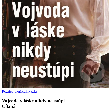
Pozrieť ukážku
Ukážka
Vojvoda v láske nikdy neustúpi
Čítaná