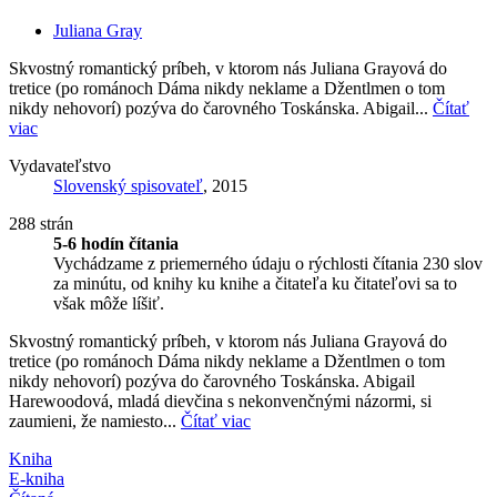
Juliana Gray
Skvostný romantický príbeh, v ktorom nás Juliana Grayová do
tretice (po románoch Dáma nikdy neklame a Džentlmen o tom
nikdy nehovorí) pozýva do čarovného Toskánska. Abigail...
Čítať
viac
Vydavateľstvo
Slovenský spisovateľ
, 2015
288 strán
5-6 hodín čítania
Vychádzame z priemerného údaju o rýchlosti čítania 230 slov
za minútu, od knihy ku knihe a čitateľa ku čitateľovi sa to
však môže líšiť.
Skvostný romantický príbeh, v ktorom nás Juliana Grayová do
tretice (po románoch Dáma nikdy neklame a Džentlmen o tom
nikdy nehovorí) pozýva do čarovného Toskánska. Abigail
Harewoodová, mladá dievčina s nekonvenčnými názormi, si
zaumieni, že namiesto...
Čítať viac
Kniha
E-kniha