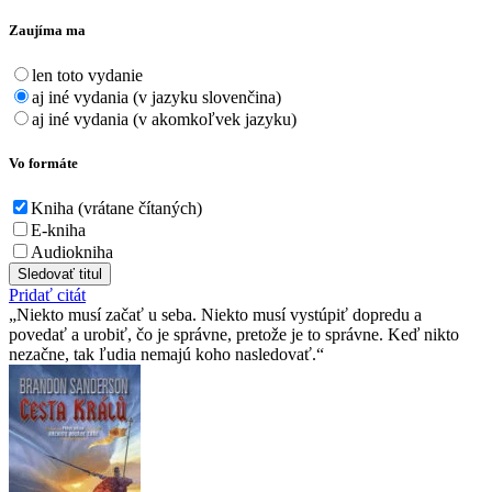
Zaujíma ma
len toto vydanie
aj iné vydania (v jazyku slovenčina)
aj iné vydania (v akomkoľvek jazyku)
Vo formáte
Kniha (vrátane čítaných)
E-kniha
Audiokniha
Sledovať titul
Pridať citát
Niekto musí začať u seba. Niekto musí vystúpiť dopredu a
povedať a urobiť, čo je správne, pretože je to správne. Keď nikto
nezačne, tak ľudia nemajú koho nasledovať.