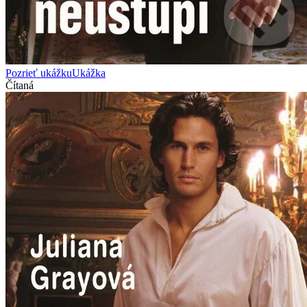
Pozrieť ukážku
Ukážka
Čítaná