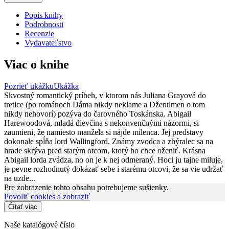
Popis knihy
Podrobnosti
Recenzie
Vydavateľstvo
Viac o knihe
Pozrieť ukážku
Ukážka
Skvostný romantický príbeh, v ktorom nás Juliana Grayová do
tretice (po románoch Dáma nikdy neklame a Džentlmen o tom
nikdy nehovorí) pozýva do čarovného Toskánska. Abigail
Harewoodová, mladá dievčina s nekonvenčnými názormi, si
zaumieni, že namiesto manžela si nájde milenca. Jej predstavy
dokonale spĺňa lord Wallingford. Známy zvodca a zhýralec sa na
hrade skrýva pred starým otcom, ktorý ho chce oženiť. Krásna
Abigail lorda zvádza, no on je k nej odmeraný. Hoci ju tajne miluje,
je pevne rozhodnutý dokázať sebe i starému otcovi, že sa vie udržať
na uzde...
Pre zobrazenie tohto obsahu potrebujeme sušienky.
Povoliť cookies a zobraziť
Čítať viac
Naše katalógové číslo