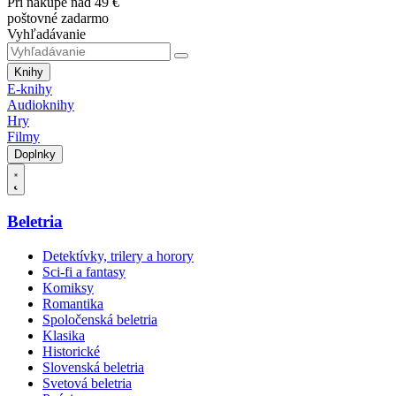
Pri nákupe nad 49 €
poštovné zadarmo
Vyhľadávanie
Knihy
E-knihy
Audioknihy
Hry
Filmy
Doplnky
Beletria
Detektívky, trilery a horory
Sci-fi a fantasy
Komiksy
Romantika
Spoločenská beletria
Klasika
Historické
Slovenská beletria
Svetová beletria