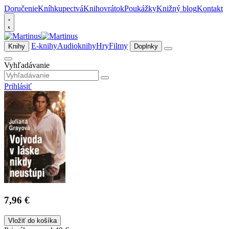
Doručenie
Kníhkupectvá
Knihovrátok
Poukážky
Knižný blog
Kontakt
E-knihy
Audioknihy
Hry
Filmy
Knihy
Doplnky
Vyhľadávanie
Prihlásiť
7,96 €
Vložiť do košíka