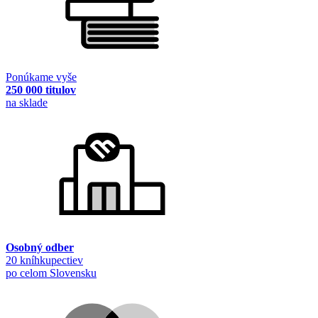
Ponúkame vyše
250 000 titulov
na sklade
Osobný odber
20 kníhkupectiev
po celom Slovensku