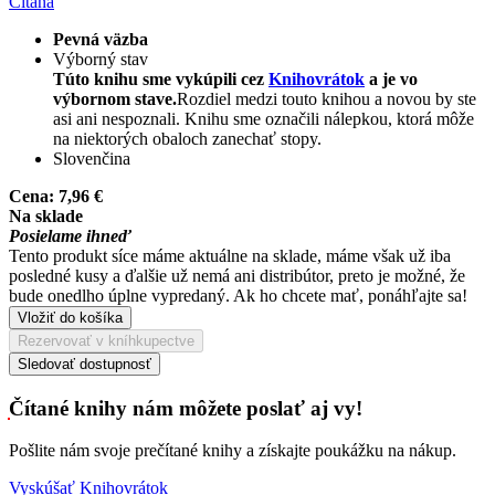
Čítaná
Pevná väzba
Výborný stav
Túto knihu sme vykúpili cez
Knihovrátok
a je vo
výbornom stave.
Rozdiel medzi touto knihou a novou by ste
asi ani nespoznali. Knihu sme označili nálepkou, ktorá môže
na niektorých obaloch zanechať stopy.
Slovenčina
Cena:
7,96 €
Na sklade
Posielame ihneď
Tento produkt síce máme aktuálne na sklade, máme však už iba
posledné kusy a ďalšie už nemá ani distribútor, preto je možné, že
bude onedlho úplne vypredaný. Ak ho chcete mať, ponáhľajte sa!
Vložiť do košíka
Rezervovať v kníhkupectve
Sledovať dostupnosť
Čítané knihy nám môžete poslať aj vy!
Pošlite nám svoje prečítané knihy a získajte poukážku na nákup.
Vyskúšať Knihovrátok