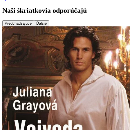
Naši škriatkovia odporúčajú
Predchádzajúce
Ďalšie