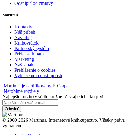
Odstúpiť od zmluvy
Martinus
Kontakty
Náš príbeh
Náš blog
Knihovrátok
Partnerský systém
Pridaj sa k nám
Marketing
Náš labák
Prehlásenie o cookies
Vyhlásenie o prístupnosti
Martinus je certifikovaný B Corp
Nerobíme rozdiely
Najlepšie novinky sú tie knižné. Získajte ich ako prví:
Odoslať
© 2000-2026 Martinus. Internetové kníhkupectvo. Všetky práva
vyhradené.