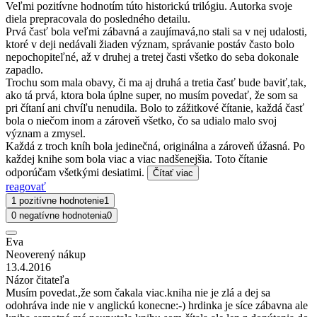
Veľmi pozitívne hodnotím túto historickú trilógiu. Autorka svoje
diela prepracovala do posledného detailu.
Prvá časť bola veľmi zábavná a zaujímavá,no stali sa v nej udalosti,
ktoré v deji nedávali žiaden význam, správanie postáv často bolo
nepochopiteľné, až v druhej a tretej časti všetko do seba dokonale
zapadlo.
Trochu som mala obavy, či ma aj druhá a tretia časť bude baviť,tak,
ako tá prvá, ktora bola úplne super, no musím povedať, že som sa
pri čítaní ani chvíľu nenudila. Bolo to zážitkové čítanie, každá časť
bola o niečom inom a zároveň všetko, čo sa udialo malo svoj
význam a zmysel.
Každá z troch kníh bola jedinečná, originálna a zároveň úžasná. Po
každej knihe som bola viac a viac nadšenejšia. Toto čítanie
odporúčam všetkými desiatimi.
Čítať viac
reagovať
1 pozitívne hodnotenie
1
0 negatívne hodnotenia
0
Eva
Neoverený nákup
13.4.2016
Názor čitateľa
Musím povedat.,že som čakala viac.kniha nie je zlá a dej sa
odohráva inde nie v anglickú konecne:-) hrdinka je síce zábavna ale