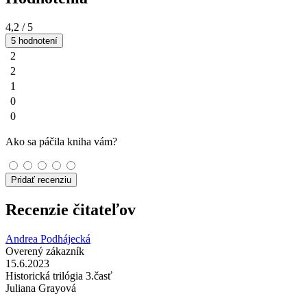
4,2
/ 5
5 hodnotení
2
2
1
0
0
Ako sa páčila kniha vám?
Pridať recenziu
Recenzie čitateľov
Andrea Podhájecká
Overený zákazník
15.6.2023
Historická trilógia 3.časť
Juliana Grayová