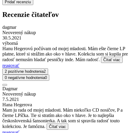
Pridať recenziu
Recenzie čitateľov
dagmar
Neoverený nákup
30.5.2021
výborná
Hanu Hegerovú počúvam od mojej mladosti. Mám ešte čierne LP
platne, ktoré si strážim ako oko v hlave. Kolekciu som si kupila pre
radosť nemusím hladať pesničky inde. Mám radosť.
Čítať viac
reagovať
2 pozitívne hodnotenia
2
0 negatívne hodnotenia
0
Dagmar
Neoverený nákup
7.5.2021
Hana Hegerova
Mam ju rada od mojej mladosti. Mám niekoľko CD nosičov, P a
čierne LPíčka. Tie si stratím ako oko v hlave. Je to najlepšia
československá šansonierka. A tak som si spravila radosť touto
kolekciou. Je famózna.
Čítať viac
reagovať