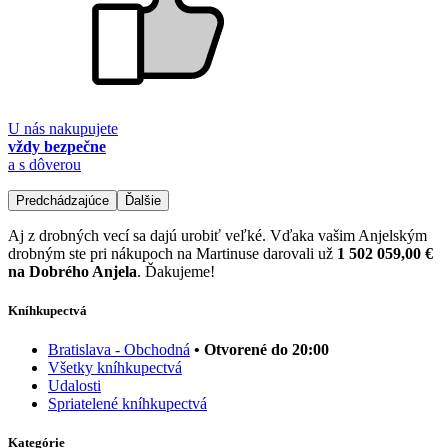
U nás nakupujete
vždy bezpečne
a s dôverou
Predchádzajúce
Ďalšie
Aj z drobných vecí sa dajú urobiť veľké. Vďaka vašim Anjelským
drobným ste pri nákupoch na Martinuse darovali už
1 502 059,00 €
na Dobrého Anjela
. Ďakujeme!
Kníhkupectvá
Bratislava - Obchodná
• Otvorené do 20:00
Všetky kníhkupectvá
Udalosti
Spriatelené kníhkupectvá
Kategórie