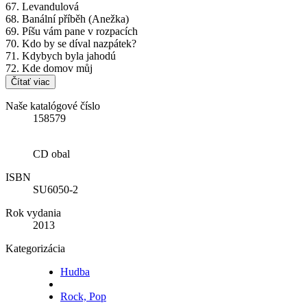
67. Levandulová
68. Banální příběh (Anežka)
69. Píšu vám pane v rozpacích
70. Kdo by se díval nazpátek?
71. Kdybych byla jahodú
72. Kde domov můj
Čítať viac
Naše katalógové číslo
158579
CD obal
ISBN
SU6050-2
Rok vydania
2013
Kategorizácia
Hudba
Rock, Pop