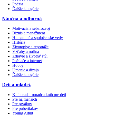
Poézia
Ďalšie kategórie
Náučná a odborná
Motivácia a sebarozvoj
Biznis a manažment
Humanitné a spoločenské vedy
História
Životopisy a reportáže
Vzťahy a rodina
Zdravie a životný štýl
Počítače a internet
Hobby
Umenie a dizajn
Ďalšie kategórie
Deti a mládež
Knihorad – poradca kníh pre deti
Pre najmenších
Pre prvákov
Pre pubertiakov
Young Adult