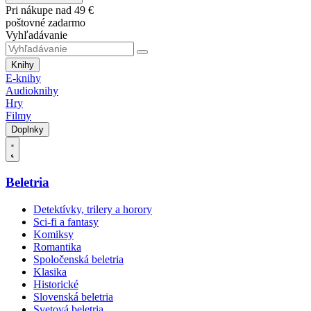
Pri nákupe nad 49 €
poštovné zadarmo
Vyhľadávanie
Knihy
E-knihy
Audioknihy
Hry
Filmy
Doplnky
Beletria
Detektívky, trilery a horory
Sci-fi a fantasy
Komiksy
Romantika
Spoločenská beletria
Klasika
Historické
Slovenská beletria
Svetová beletria