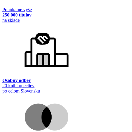
Ponúkame vyše
250 000 titulov
na sklade
Osobný odber
20 kníhkupectiev
po celom Slovensku