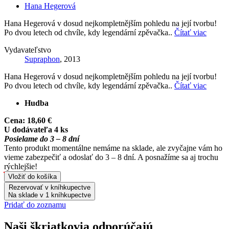
Hana Hegerová
Hana Hegerová v dosud nejkompletnějším pohledu na její tvorbu!
Po dvou letech od chvíle, kdy legendární zpěvačka..
Čítať viac
Vydavateľstvo
Supraphon
, 2013
Hana Hegerová v dosud nejkompletnějším pohledu na její tvorbu!
Po dvou letech od chvíle, kdy legendární zpěvačka..
Čítať viac
Hudba
Cena:
18,60 €
U dodávateľa 4 ks
Posielame do 3 – 8 dní
Tento produkt momentálne nemáme na sklade, ale zvyčajne vám ho
vieme zabezpečiť a odoslať do 3 – 8 dní. A posnažíme sa aj trochu
rýchlejšie!
Vložiť do košíka
Rezervovať v kníhkupectve
Na sklade v 1 kníhkupectve
Pridať do zoznamu
Naši škriatkovia odporúčajú