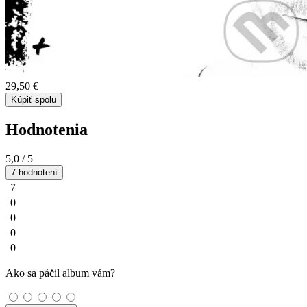
29,50 €
Kúpiť spolu
Hodnotenia
5,0
/ 5
7 hodnotení
7
0
0
0
0
Ako sa páčil album vám?