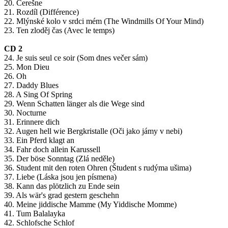
20. Čerešne
21. Rozdíl (Différence)
22. Mlýnské kolo v srdci mém (The Windmills Of Your Mind)
23. Ten zloděj čas (Avec le temps)
CD 2
24. Je suis seul ce soir (Som dnes večer sám)
25. Mon Dieu
26. Oh
27. Daddy Blues
28. A Sing Of Spring
29. Wenn Schatten länger als die Wege sind
30. Nocturne
31. Erinnere dich
32. Augen hell wie Bergkristalle (Oči jako jámy v nebi)
33. Ein Pferd klagt an
34. Fahr doch allein Karussell
35. Der böse Sonntag (Zlá neděle)
36. Student mit den roten Ohren (Študent s rudýma ušima)
37. Liebe (Láska jsou jen písmena)
38. Kann das plötzlich zu Ende sein
39. Als wär's grad gestern geschehn
40. Meine jiddische Mamme (My Yiddische Momme)
41. Tum Balalayka
42. Schlofsche Schlof