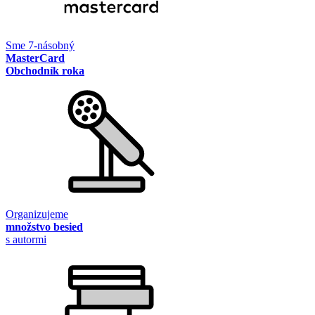
Sme 7-násobný
MasterCard
Obchodník roka
Organizujeme
množstvo besied
s autormi