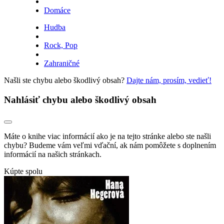
Domáce
Hudba
Rock, Pop
Zahraničné
Našli ste chybu alebo škodlivý obsah?
Dajte nám, prosím, vedieť!
Nahlásiť chybu alebo škodlivý obsah
Máte o knihe viac informácií ako je na tejto stránke alebo ste našli
chybu? Budeme vám veľmi vďační, ak nám pomôžete s doplnením
informácií na našich stránkach.
Kúpte spolu