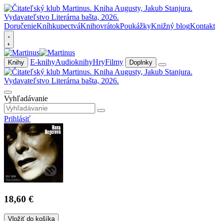
Doručenie
Kníhkupectvá
Knihovrátok
Poukážky
Knižný blog
Kontakt
E-knihy
Audioknihy
Hry
Filmy
Knihy
Doplnky
Vyhľadávanie
Prihlásiť
18,60 €
Vložiť do košíka