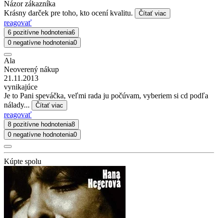
Názor zákazníka
Krásny darček pre toho, kto ocení kvalitu.
Čítať viac
reagovať
6 pozitívne hodnotenia
6
0 negatívne hodnotenia
0
Ala
Neoverený nákup
21.11.2013
vynikajúce
Je to Pani speváčka, veľmi rada ju počúvam, vyberiem si cd podľa
nálady...
Čítať viac
reagovať
8 pozitívne hodnotenia
8
0 negatívne hodnotenia
0
Kúpte spolu