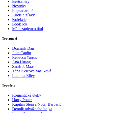
Bestsellery
Novinky
Pripravované
Akcie a zľavy
Kolekcie
BookTok
Mám záujem o titul
Top autori
Dominik Dán
Julie Caplin
Rebecca Yarros
Ana Huang
Sarah J. Maas
Táňa Keleová Vasilková
Lucinda Riley
Top série
Romantické úteky
Harry Potter
Kapitán Stein a Notár Barbarič
Denník odvážneho bojka