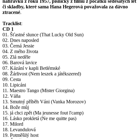
nahrávku z roku 1957, písničky z filmů z počátku šedesátých let
či skladby, které sama Hana Hegerová považovala za dávno
ztracené
.
Tracklist
:
CD 1
01. Šťastné slunce (That Lucky Old Sun)
02. Dnes naposled
03. Černá Jessie
04. Z mého života
05. Zlá neděle
06. Barová lavice
07. Kázání v kapli Betlémské
08. Žárlivost (Nem leszek a játékszered)
09. Cesta
10. Lipicáni
11. Maestro Tango (Mister Giorgina)
12. Váňa
13. Smutný příběh Váni (Vanka Morozov)
14. Bože můj
15. já chci zpět (Ma jeunesse fout l'camp)
16. Lásko prokletá (Ne me quitte pas)
17. Milord
18. Levandulová
19. Potměšilý host