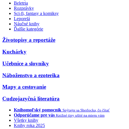
Beletria
Rozprávky
Sci-fi, fantasy a komiksy
Leporelá
Náučné knihy
Ďalšie kategórie
Životopisy a reportáže
Kuchárky
Učebnice a slovníky
Náboženstvo a ezoterika
Mapy a cestovanie
Cudzojazyčná literatúra
Knihomoľský pomocník
Spýtajte sa Sherlocka, čo čítať
Odporúčame pre vás
Knižné tipy ušité na mieru vám
Všetky knihy
Knihy roka 2025