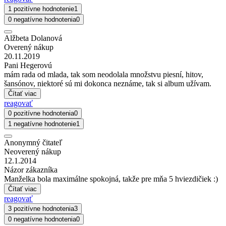
1 pozitívne hodnotenie
1
0 negatívne hodnotenia
0
Alžbeta Dolanová
Overený nákup
20.11.2019
Pani Hegerovú
mám rada od mlada, tak som neodolala množstvu piesní, hitov,
šansónov, niektoré sú mi dokonca neznáme, tak si album užívam.
Čítať viac
reagovať
0 pozitívne hodnotenia
0
1 negatívne hodnotenie
1
Anonymný čitateľ
Neoverený nákup
12.1.2014
Názor zákazníka
Manželka bola maximálne spokojná, takže pre mňa 5 hviezdičiek :)
Čítať viac
reagovať
3 pozitívne hodnotenia
3
0 negatívne hodnotenia
0