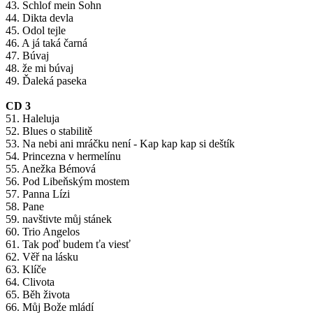
43. Schlof mein Sohn
44. Dikta devla
45. Odol tejle
46. A já taká čarná
47. Búvaj
48. že mi búvaj
49. Ďaleká paseka
CD 3
51. Haleluja
52. Blues o stabilitě
53. Na nebi ani mráčku není - Kap kap kap si deštík
54. Princezna v hermelínu
55. Anežka Bémová
56. Pod Libeňským mostem
57. Panna Lízi
58. Pane
59. navštivte můj stánek
60. Trio Angelos
61. Tak poď budem ťa viesť
62. Věř na lásku
63. Klíče
64. Clivota
65. Běh života
66. Můj Bože mládí