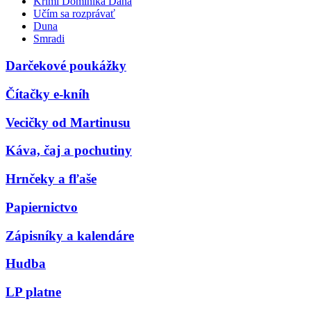
Krimi Dominika Dána
Učím sa rozprávať
Duna
Smradi
Darčekové poukážky
Čítačky e-kníh
Vecičky od Martinusu
Káva, čaj a pochutiny
Hrnčeky a fľaše
Papiernictvo
Zápisníky a kalendáre
Hudba
LP platne