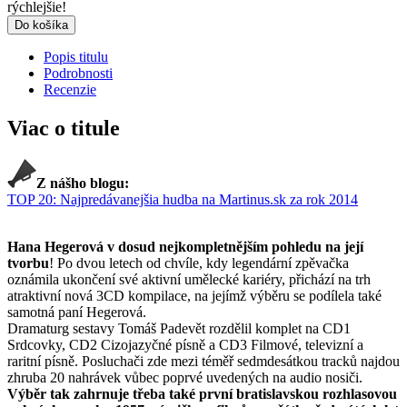
rýchlejšie!
Do košíka
Popis titulu
Podrobnosti
Recenzie
Viac o titule
Z nášho blogu:
TOP 20: Najpredávanejšia hudba na Martinus.sk za rok 2014
Hana Hegerová v dosud nejkompletnějším pohledu na její
tvorbu
! Po dvou letech od chvíle, kdy legendární zpěvačka
oznámila ukončení své aktivní umělecké kariéry, přichází na trh
atraktivní nová 3CD kompilace, na jejímž výběru se podílela také
samotná paní Hegerová.
Dramaturg sestavy Tomáš Padevět rozdělil komplet na CD1
Srdcovky, CD2 Cizojazyčné písně a CD3 Filmové, televizní a
raritní písně. Posluchači zde mezi téměř sedmdesátkou tracků najdou
zhruba 20 nahrávek vůbec poprvé uvedených na audio nosiči.
Výběr tak zahrnuje třeba také první bratislavskou rozhlasovou