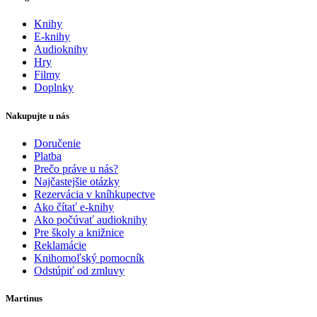
Knihy
E-knihy
Audioknihy
Hry
Filmy
Doplnky
Nakupujte u nás
Doručenie
Platba
Prečo práve u nás?
Najčastejšie otázky
Rezervácia v kníhkupectve
Ako čítať e-knihy
Ako počúvať audioknihy
Pre školy a knižnice
Reklamácie
Knihomoľský pomocník
Odstúpiť od zmluvy
Martinus