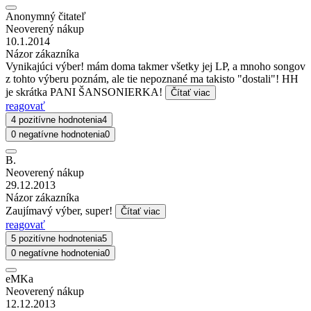
Anonymný čitateľ
Neoverený nákup
10.1.2014
Názor zákazníka
Vynikajúci výber! mám doma takmer všetky jej LP, a mnoho songov
z tohto výberu poznám, ale tie nepoznané ma takisto "dostali"! HH
je skrátka PANI ŠANSONIERKA!
Čítať viac
reagovať
4 pozitívne hodnotenia
4
0 negatívne hodnotenia
0
B.
Neoverený nákup
29.12.2013
Názor zákazníka
Zaujímavý výber, super!
Čítať viac
reagovať
5 pozitívne hodnotenia
5
0 negatívne hodnotenia
0
eMKa
Neoverený nákup
12.12.2013