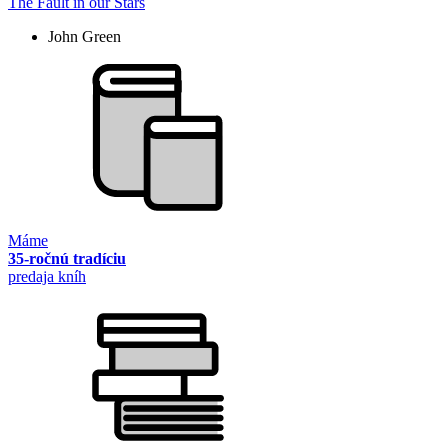
The Fault in our Stars
John Green
Máme
35-ročnú tradíciu
predaja kníh