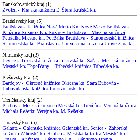
Banskobystrický kraj (1)
Zvolen -
Krajská knižnica Ľ. Štúra
Krajská kn.
Bratislavský kraj (5)
Bratislava -
Knižnica Nové Mesto
Kn. Nové Mesto
Bratislava -
Knižnica Ružinov
Kn. Ružinov
Bratislava -
Miestna knižnica
Petržalka
Miestna kn. Petržalka
Bratislava -
Staromestská knižnica
Staromestská kn.
Bratislava -
Univerzitná knižnica
Univerzitná kn.
Nitriansky kraj (3)
Levice -
Tekovská knižnica
Tekovská kn.
Šaľa -
Mestská knižnica
Mestská kn.
Topoľčany -
Tribečská knižnica
Tribečská kn.
Prešovský kraj (2)
Bardejov -
Okresná knižnica
Okresná kn.
Stará Ľubovňa -
Ľubovnianska knižnica
Ľubovnianska kn.
Trenčiansky kraj (2)
Púchov -
Mestská knižnica
Mestská kn.
Trenčín -
Verejná knižnica
Michala Rešetku
Verejná kn. M. Rešetku
Trnavský kraj (5)
Galanta -
Galantská knižnica
Galantská kn.
Senica -
Záhorská
knižnica
Záhorská kn.
Skalica -
Mestská knižnica
Mestská kn.
Trnava -
Knižnica J. Fándlyho
Kn. J. Fándlyho
Trnava -