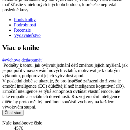
mať šťastie v niektorých iných obchodoch, ktoré ešte nepredali
posledné kusy.
Popis knihy
Podrobnosti
Recenzie
Vydavateľstvo
Viac o knihe
#výchova detí
#pamäť
Podněty k tomu, jak ovlivnit jednání dětí změnou jejich myšlení, jak
je podpořit v navazování nových vztahů, motivovat je k dobrým
výkonům, podporovat jejich vytrvalost apod.
V poslední době se ukazuje, že pro úspěšné zařazení do života je
emoční inteligence (EQ) důležitější než inteligence kognitivní (IQ).
Emoční inteligence se týká schopnosti ovládat vlastní emoce, ale
také empatie a sociálních dovedností. Rozvoj emoční inteligence
dítěte by proto měl být nedílnou součástí výchovy na každém
vývojovém stupni.
Čítať viac
Naše katalógové číslo
4576