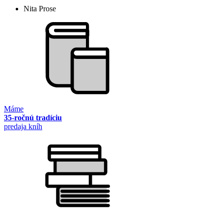
Nita Prose
Máme
35-ročnú tradíciu
predaja kníh