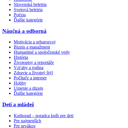
Slovenská beletria
Svetová beletria
Poézia
Ďalšie kategórie
Náučná a odborná
Motivácia a sebarozvoj
Biznis a manažment
Humanitné a spoločenské vedy
História
Životopisy a reportáže
Vzťahy a rodina
Zdravie a životný štýl
Počítače a internet
Hobby
Umenie a dizajn
Ďalšie kategórie
Deti a mládež
Knihorad – poradca kníh pre deti
Pre najmenších
Pre prvákov