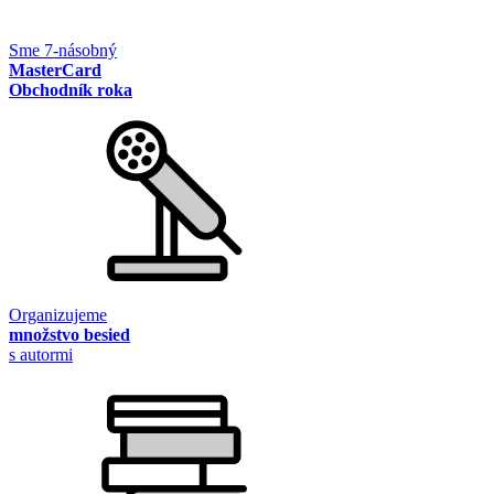
Sme 7-násobný
MasterCard
Obchodník roka
Organizujeme
množstvo besied
s autormi