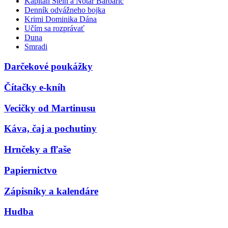
Kapitán Stein a Notár Barbarič
Denník odvážneho bojka
Krimi Dominika Dána
Učím sa rozprávať
Duna
Smradi
Darčekové poukážky
Čítačky e-kníh
Vecičky od Martinusu
Káva, čaj a pochutiny
Hrnčeky a fľaše
Papiernictvo
Zápisníky a kalendáre
Hudba