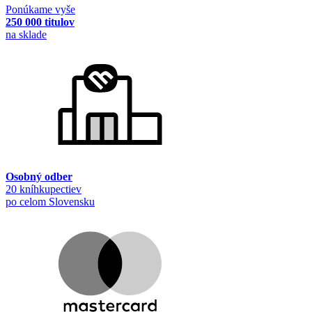
Ponúkame vyše
250 000 titulov
na sklade
Osobný odber
20 kníhkupectiev
po celom Slovensku