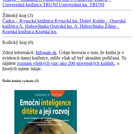
Univerzitná knižnica TRUNI
Univerzitná kn. TRUNI
Žilinský kraj (3)
Čadca -
Kysucká knižnica
Kysucká kn.
Dolný Kubín -
Oravská
knižnica A. Habovštiaka
Oravská kn. A. Habovštiaka
Žilina -
Krajská knižnica
Krajská kn.
Košický kraj (0)
Zdroj informácií:
Infogate.sk
. Údaje hovoria o tom, že kniha je v
evidencii danej knižnice, môže však už byť aktuálne požičaná. Tu
nájdete
zoznam všetkých viac ako 200 slovenských knižníc
, o
ktorých máme údaje.
Ďalšie knižné vydania (3)