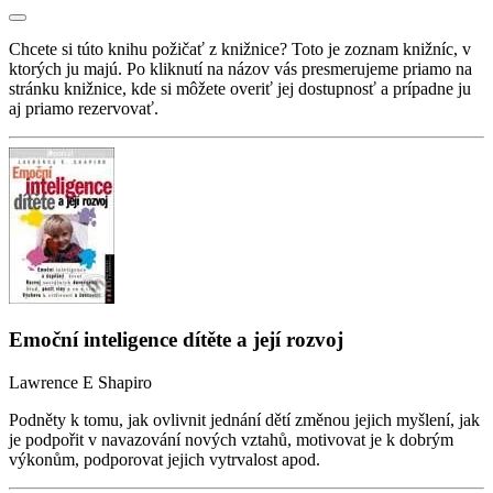
Chcete si túto knihu požičať z knižnice? Toto je zoznam knižníc, v
ktorých ju majú. Po kliknutí na názov vás presmerujeme priamo na
stránku knižnice, kde si môžete overiť jej dostupnosť a prípadne ju
aj priamo rezervovať.
Emoční inteligence dítěte a její rozvoj
Lawrence E Shapiro
Podněty k tomu, jak ovlivnit jednání dětí změnou jejich myšlení, jak
je podpořit v navazování nových vztahů, motivovat je k dobrým
výkonům, podporovat jejich vytrvalost apod.