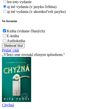
len toto vydanie
aj iné vydania (v jazyku čeština)
aj iné vydania (v akomkoľvek jazyku)
Vo formáte
Kniha (vrátane čítaných)
E-kniha
Audiokniha
Sledovať titul
Pridať citát
Všetci sme rovnakí rôznym spôsobom.
Chyžná