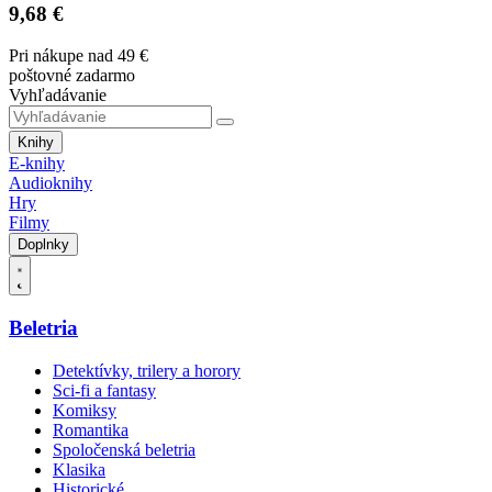
9,68 €
Pri nákupe nad 49 €
poštovné zadarmo
Vyhľadávanie
Knihy
E-knihy
Audioknihy
Hry
Filmy
Doplnky
Beletria
Detektívky, trilery a horory
Sci-fi a fantasy
Komiksy
Romantika
Spoločenská beletria
Klasika
Historické