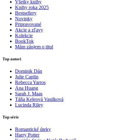
Všetky knihy
Knihy roka 2025
Bestsellery
Novinky
Pripravované
Akcie a zľavy
Kolekcie
BookTok
Mám záujem o titul
Top autori
Dominik Dán
Julie Caplin
Rebecca Yarros
Ana Huang
Sarah J. Maas
Táňa Keleová Vasilková
Lucinda Riley
Top série
Romantické úteky
Harry Potter