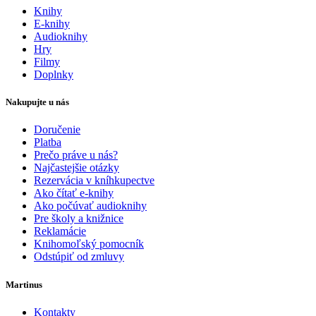
Knihy
E-knihy
Audioknihy
Hry
Filmy
Doplnky
Nakupujte u nás
Doručenie
Platba
Prečo práve u nás?
Najčastejšie otázky
Rezervácia v kníhkupectve
Ako čítať e-knihy
Ako počúvať audioknihy
Pre školy a knižnice
Reklamácie
Knihomoľský pomocník
Odstúpiť od zmluvy
Martinus
Kontakty