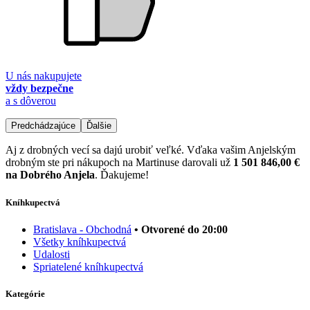
U nás nakupujete
vždy bezpečne
a s dôverou
Predchádzajúce
Ďalšie
Aj z drobných vecí sa dajú urobiť veľké. Vďaka vašim Anjelským
drobným ste pri nákupoch na Martinuse darovali už
1 501 846,00 €
na Dobrého Anjela
. Ďakujeme!
Kníhkupectvá
Bratislava - Obchodná
• Otvorené do 20:00
Všetky kníhkupectvá
Udalosti
Spriatelené kníhkupectvá
Kategórie