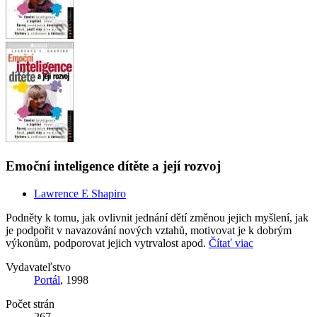
Emoční inteligence dítěte a její rozvoj
Lawrence E Shapiro
Podněty k tomu, jak ovlivnit jednání dětí změnou jejich myšlení, jak
je podpořit v navazování nových vztahů, motivovat je k dobrým
výkonům, podporovat jejich vytrvalost apod.
Čítať viac
Vydavateľstvo
Portál
, 1998
Počet strán
267