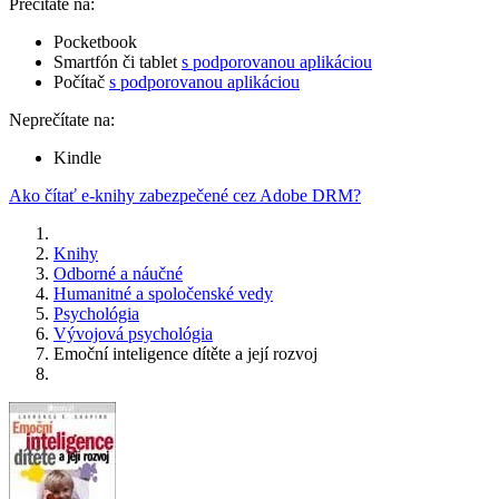
Prečítate na:
Pocketbook
Smartfón či tablet
s podporovanou aplikáciou
Počítač
s podporovanou aplikáciou
Neprečítate na:
Kindle
Ako čítať e-knihy zabezpečené cez Adobe DRM?
Knihy
Odborné a náučné
Humanitné a spoločenské vedy
Psychológia
Vývojová psychológia
Emoční inteligence dítěte a její rozvoj