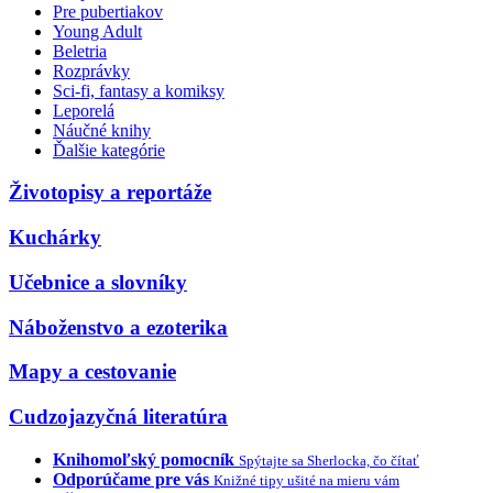
Pre pubertiakov
Young Adult
Beletria
Rozprávky
Sci-fi, fantasy a komiksy
Leporelá
Náučné knihy
Ďalšie kategórie
Životopisy a reportáže
Kuchárky
Učebnice a slovníky
Náboženstvo a ezoterika
Mapy a cestovanie
Cudzojazyčná literatúra
Knihomoľský pomocník
Spýtajte sa Sherlocka, čo čítať
Odporúčame pre vás
Knižné tipy ušité na mieru vám