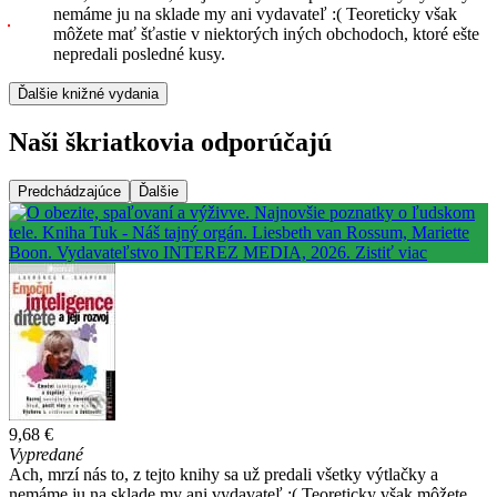
nemáme ju na sklade my ani vydavateľ :( Teoreticky však
môžete mať šťastie v niektorých iných obchodoch, ktoré ešte
nepredali posledné kusy.
Ďalšie knižné vydania
Naši škriatkovia odporúčajú
Predchádzajúce
Ďalšie
9,68 €
Vypredané
Ach, mrzí nás to, z tejto knihy sa už predali všetky výtlačky a
nemáme ju na sklade my ani vydavateľ :( Teoreticky však môžete