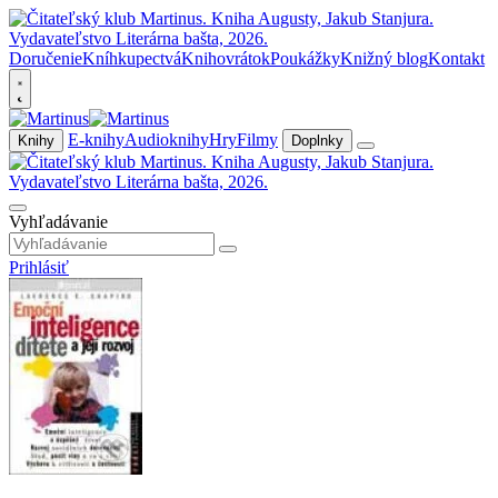
Doručenie
Kníhkupectvá
Knihovrátok
Poukážky
Knižný blog
Kontakt
E-knihy
Audioknihy
Hry
Filmy
Knihy
Doplnky
Vyhľadávanie
Prihlásiť