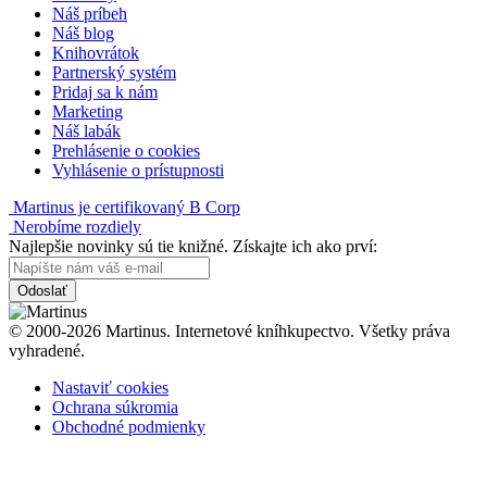
Náš príbeh
Náš blog
Knihovrátok
Partnerský systém
Pridaj sa k nám
Marketing
Náš labák
Prehlásenie o cookies
Vyhlásenie o prístupnosti
Martinus je certifikovaný B Corp
Nerobíme rozdiely
Najlepšie novinky sú tie knižné. Získajte ich ako prví:
Odoslať
© 2000-2026 Martinus. Internetové kníhkupectvo. Všetky práva
vyhradené.
Nastaviť cookies
Ochrana súkromia
Obchodné podmienky