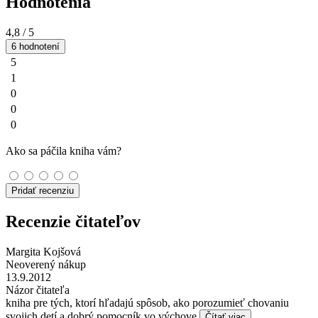
Hodnotenia
4,8
/ 5
6 hodnotení
5
1
0
0
0
Ako sa páčila kniha vám?
Pridať recenziu
Recenzie čitateľov
Margita Kojšová
Neoverený nákup
13.9.2012
Názor čitateľa
kniha pre tých, ktorí hľadajú spôsob, ako porozumieť chovaniu
svojich detí a dobrý pomocník vo výchove
Čítať viac