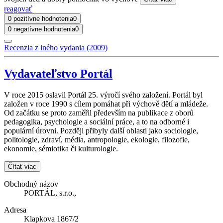
reagovať
0 pozitívne hodnotenia
0
0 negatívne hodnotenia
0
Recenzia z iného vydania (2009)
Vydavateľstvo Portál
V roce 2015 oslavil Portál 25. výročí svého založení. Portál byl
založen v roce 1990 s cílem pomáhat při výchově dětí a mládeže.
Od začátku se proto zaměřil především na publikace z oborů
pedagogika, psychologie a sociální práce, a to na odborné i
populární úrovni. Později přibyly další oblasti jako sociologie,
politologie, zdraví, média, antropologie, ekologie, filozofie,
ekonomie, sémiotika či kulturologie.
Čítať viac
Obchodný názov
PORTÁL, s.r.o.,
Adresa
Klapkova 1867/2