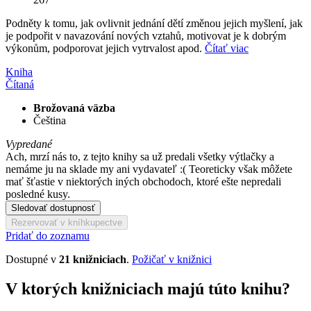
Podněty k tomu, jak ovlivnit jednání dětí změnou jejich myšlení, jak
je podpořit v navazování nových vztahů, motivovat je k dobrým
výkonům, podporovat jejich vytrvalost apod.
Čítať viac
Kniha
Čítaná
Brožovaná väzba
Čeština
Vypredané
Ach, mrzí nás to, z tejto knihy sa už predali všetky výtlačky a
nemáme ju na sklade my ani vydavateľ :( Teoreticky však môžete
mať šťastie v niektorých iných obchodoch, ktoré ešte nepredali
posledné kusy.
Sledovať dostupnosť
Rezervovať v kníhkupectve
Pridať do zoznamu
Dostupné v
21 knižniciach
.
Požičať v knižnici
V ktorých knižniciach majú túto knihu?