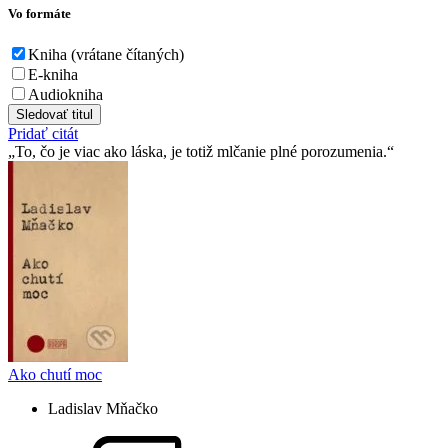
Vo formáte
Kniha (vrátane čítaných)
E-kniha
Audiokniha
Sledovať titul
Pridať citát
To, čo je viac ako láska, je totiž mlčanie plné porozumenia.
Ako chutí moc
Ladislav Mňačko