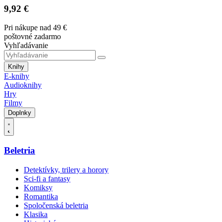
9,92 €
Pri nákupe nad 49 €
poštovné zadarmo
Vyhľadávanie
Knihy
E-knihy
Audioknihy
Hry
Filmy
Doplnky
Beletria
Detektívky, trilery a horory
Sci-fi a fantasy
Komiksy
Romantika
Spoločenská beletria
Klasika