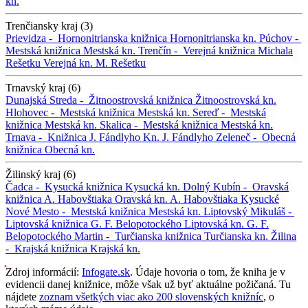
kn.
Trenčiansky kraj (3)
Prievidza -
Hornonitrianska knižnica
Hornonitrianska kn.
Púchov -
Mestská knižnica
Mestská kn.
Trenčín -
Verejná knižnica Michala
Rešetku
Verejná kn. M. Rešetku
Trnavský kraj (6)
Dunajská Streda -
Žitnoostrovská knižnica
Žitnoostrovská kn.
Hlohovec -
Mestská knižnica
Mestská kn.
Sereď -
Mestská
knižnica
Mestská kn.
Skalica -
Mestská knižnica
Mestská kn.
Trnava -
Knižnica J. Fándlyho
Kn. J. Fándlyho
Zeleneč -
Obecná
knižnica
Obecná kn.
Žilinský kraj (6)
Čadca -
Kysucká knižnica
Kysucká kn.
Dolný Kubín -
Oravská
knižnica A. Habovštiaka
Oravská kn. A. Habovštiaka
Kysucké
Nové Mesto -
Mestská knižnica
Mestská kn.
Liptovský Mikuláš -
Liptovská knižnica G. F. Belopotockého
Liptovská kn. G. F.
Belopotockého
Martin -
Turčianska knižnica
Turčianska kn.
Žilina
-
Krajská knižnica
Krajská kn.
Zdroj informácií:
Infogate.sk
. Údaje hovoria o tom, že kniha je v
evidencii danej knižnice, môže však už byť aktuálne požičaná. Tu
nájdete
zoznam všetkých viac ako 200 slovenských knižníc
, o