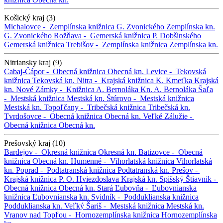
Košický kraj (3)
Michalovce -
Zemplínska knižnica G. Zvonického
Zemplínska kn.
G. Zvonického
Rožňava -
Gemerská knižnica P. Dobšinského
Gemerská knižnica
Trebišov -
Zemplínska knižnica
Zemplínska kn.
Nitriansky kraj (9)
Cabaj-Čápor -
Obecná knižnica
Obecná kn.
Levice -
Tekovská
knižnica
Tekovská kn.
Nitra -
Krajská knižnica K. Kmeťka
Krajská
kn.
Nové Zámky -
Knižnica A. Bernoláka
Kn. A. Bernoláka
Šaľa
-
Mestská knižnica
Mestská kn.
Štúrovo -
Mestská knižnica
Mestská kn.
Topoľčany -
Tribečská knižnica
Tribečská kn.
Tvrdošovce -
Obecná knižnica
Obecná kn.
Veľké Zálužie -
Obecná knižnica
Obecná kn.
Prešovský kraj (10)
Bardejov -
Okresná knižnica
Okresná kn.
Batizovce -
Obecná
knižnica
Obecná kn.
Humenné -
Vihorlatská knižnica
Vihorlatská
kn.
Poprad -
Podtatranská knižnica
Podtatranská kn.
Prešov -
Krajská knižnica P. O. Hviezdoslava
Krajská kn.
Spišský Štiavnik -
Obecná knižnica
Obecná kn.
Stará Ľubovňa -
Ľubovnianska
knižnica
Ľubovnianska kn.
Svidník -
Podduklianska knižnica
Podduklianska kn.
Veľký Šariš -
Mestská knižnica
Mestská kn.
Vranov nad Topľou -
Hornozemplínska knižnica
Hornozemplínska