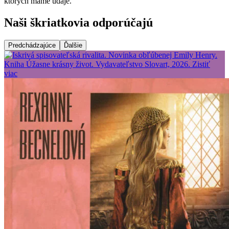
ktorých máme údaje.
Naši škriatkovia odporúčajú
Predchádzajúce
Ďalšie