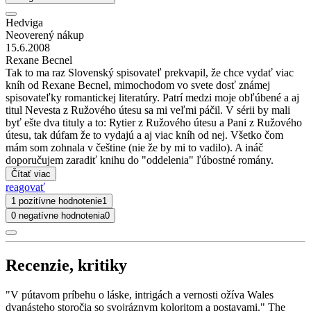
Hedviga
Neoverený nákup
15.6.2008
Rexane Becnel
Tak to ma raz Slovenský spisovateľ prekvapil, že chce vydať viac
kníh od Rexane Becnel, mimochodom vo svete dosť známej
spisovateľky romantickej literatúry. Patrí medzi moje obľúbené a aj
titul Nevesta z Ružového útesu sa mi veľmi páčil. V sérii by mali
byť ešte dva tituly a to: Rytier z Ružového útesu a Pani z Ružového
útesu, tak dúfam že to vydajú a aj viac kníh od nej. Všetko čom
mám som zohnala v češtine (nie že by mi to vadilo). A ináč
doporučujem zaradiť knihu do "oddelenia" ľúbostné romány.
Čítať viac
reagovať
1 pozitívne hodnotenie
1
0 negatívne hodnotenia
0
Recenzie, kritiky
"V pútavom príbehu o láske, intrigách a vernosti ožíva Wales
dvanásteho storočia so svojráznym koloritom a postavami." The