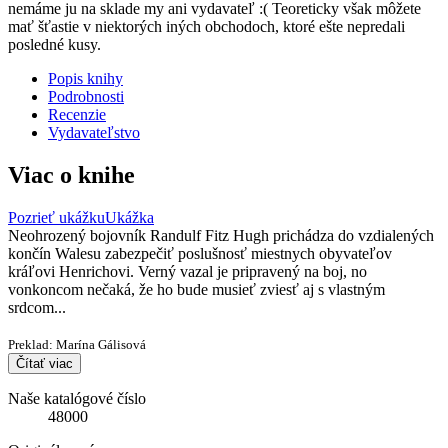
nemáme ju na sklade my ani vydavateľ :( Teoreticky však môžete
mať šťastie v niektorých iných obchodoch, ktoré ešte nepredali
posledné kusy.
Popis knihy
Podrobnosti
Recenzie
Vydavateľstvo
Viac o knihe
Pozrieť ukážku
Ukážka
Neohrozený bojovník Randulf Fitz Hugh prichádza do vzdialených
končín Walesu zabezpečiť poslušnosť miestnych obyvateľov
kráľovi Henrichovi. Verný vazal je pripravený na boj, no
vonkoncom nečaká, že ho bude musieť zviesť aj s vlastným
srdcom...
Preklad: Marína Gálisová
Čítať viac
Naše katalógové číslo
48000