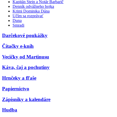
Kapitán Stein a Notár Barbarič
Denník odvážneho bojka
Krimi Dominika Dána
Učím sa rozprávať
Duna
Smradi
Darčekové poukážky
Čítačky e-kníh
Vecičky od Martinusu
Káva, čaj a pochutiny
Hrnčeky a fľaše
Papiernictvo
Zápisníky a kalendáre
Hudba