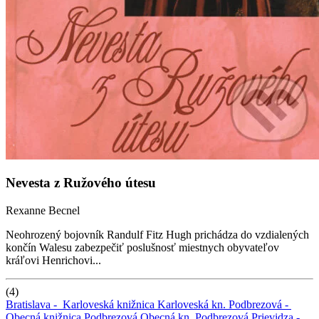
Nevesta z Ružového útesu
Rexanne Becnel
Neohrozený bojovník Randulf Fitz Hugh prichádza do vzdialených
končín Walesu zabezpečiť poslušnosť miestnych obyvateľov
kráľovi Henrichovi...
(4)
Bratislava -
Karloveská knižnica
Karloveská kn.
Podbrezová -
Obecná knižnica Podbrezová
Obecná kn. Podbrezová
Prievidza -