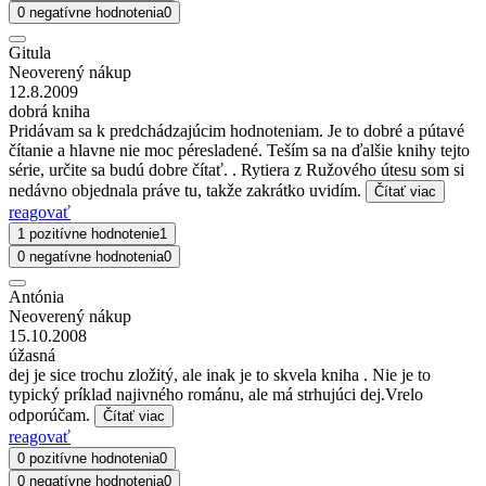
0 negatívne hodnotenia
0
Gitula
Neoverený nákup
12.8.2009
dobrá kniha
Pridávam sa k predchádzajúcim hodnoteniam. Je to dobré a pútavé
čítanie a hlavne nie moc péresladené. Teším sa na ďalšie knihy tejto
série, určite sa budú dobre čítať. . Rytiera z Ružového útesu som si
nedávno objednala práve tu, takže zakrátko uvidím.
Čítať viac
reagovať
1 pozitívne hodnotenie
1
0 negatívne hodnotenia
0
Antónia
Neoverený nákup
15.10.2008
úžasná
dej je sice trochu zložitý, ale inak je to skvela kniha . Nie je to
typický príklad najivného románu, ale má strhujúci dej.Vrelo
odporúčam.
Čítať viac
reagovať
0 pozitívne hodnotenia
0
0 negatívne hodnotenia
0