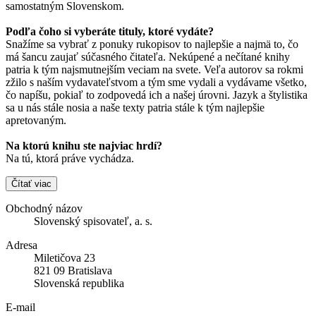
samostatným Slovenskom.
Podľa čoho si vyberáte tituly, ktoré vydáte?
Snažíme sa vybrať z ponuky rukopisov to najlepšie a najmä to, čo
má šancu zaujať súčasného čitateľa. Nekúpené a nečítané knihy
patria k tým najsmutnejším veciam na svete. Veľa autorov sa rokmi
zžilo s naším vydavateľstvom a tým sme vydali a vydávame všetko,
čo napíšu, pokiaľ to zodpovedá ich a našej úrovni. Jazyk a štylistika
sa u nás stále nosia a naše texty patria stále k tým najlepšie
apretovaným.
Na ktorú knihu ste najviac hrdí?
Na tú, ktorá práve vychádza.
Čítať viac
Obchodný názov
Slovenský spisovateľ, a. s.
Adresa
Miletičova 23
821 09 Bratislava
Slovenská republika
E-mail