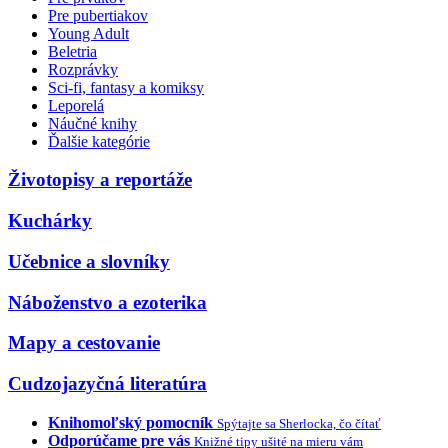
Pre pubertiakov
Young Adult
Beletria
Rozprávky
Sci-fi, fantasy a komiksy
Leporelá
Náučné knihy
Ďalšie kategórie
Životopisy a reportáže
Kuchárky
Učebnice a slovníky
Náboženstvo a ezoterika
Mapy a cestovanie
Cudzojazyčná literatúra
Knihomoľský pomocník
Spýtajte sa Sherlocka, čo čítať
Odporúčame pre vás
Knižné tipy ušité na mieru vám