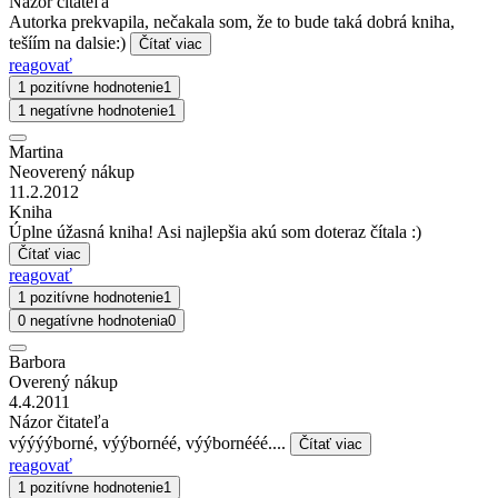
Názor čitateľa
Autorka prekvapila, nečakala som, že to bude taká dobrá kniha,
tešíím na dalsie:)
Čítať viac
reagovať
1 pozitívne hodnotenie
1
1 negatívne hodnotenie
1
Martina
Neoverený nákup
11.2.2012
Kniha
Úplne úžasná kniha! Asi najlepšia akú som doteraz čítala :)
Čítať viac
reagovať
1 pozitívne hodnotenie
1
0 negatívne hodnotenia
0
Barbora
Overený nákup
4.4.2011
Názor čitateľa
výýýýborné, výýbornéé, výýbornééé....
Čítať viac
reagovať
1 pozitívne hodnotenie
1