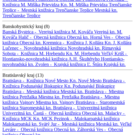
Knižnica M. Mišíka Prievidza
Kn. M. Mišíka Prievidza
Trenčianske
Teplice -
Mestská knižnica Trenčianske Teplice
Mestská kn.
Trenčianske Teplice
Banskobystrický kraj (8)
Banská Bystrica -
Verejná knižnica M. Kováča
Verejná kn. M.
Kováča
Halič -
Obecná knižnica
Obecná kn.
Horná Ves -
Obecná
knižnica
Obecná kn.
Kremnica -
Knižnica J. Kollára
Kn. J. Kollára
Lučenec -
Novohradská knižnica
Novohradská kn.
Rimavská
Sobota -
Knižnica M. Hrebendu
Kn. M. Hrebendu
Veľký Krtíš -
Hontiansko-novohradská knižnica A.H. Škultétyho
Hontiansko-
novohradská kn.
Zvolen -
Krajská knižnica Ľ. Štúra
Krajská kn.
Bratislavský kraj (13)
Bratislava -
Knižnica Nové Mesto
Kn. Nové Mesto
Bratislava -
Knižnica Podunajské Biskupice
Kn. Podunajské Biskupice
Bratislava -
Mestská knižnica
Mestská kn.
Bratislava -
Miestna
knižnica Petržalka
Miestna kn. Petržalka
Bratislava -
Miestna
knižnica Vajnory
Miestna kn. Vajnory
Bratislava -
Staromestská
knižnica
Staromestská kn.
Bratislava -
Univerzitná knižnica
Univerzitná kn.
Častá -
Obecná knižnica
Obecná kn.
Malacky -
Knižnica MCK
Kn. MCK
Pezinok -
Malokarpatská knižnica
Malokarpatská kn.
Svätý Jur -
Mestská knižnica
Mestská kn.
Veľké
Leváre -
Obecná knižnica
Obecná kn.
Záhorská Ves -
Obecná
knižnica
Obecná kn.