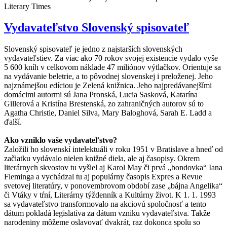
Literary Times
Vydavateľstvo Slovenský spisovateľ
Slovenský spisovateľ je jedno z najstarších slovenských
vydavateľstiev. Za viac ako 70 rokov svojej existencie vydalo vyše
5 600 kníh v celkovom náklade 47 miliónov výtlačkov. Orientuje sa
na vydávanie beletrie, a to pôvodnej slovenskej i preloženej. Jeho
najznámejšou edíciou je Zelená knižnica. Jeho najpredávanejšími
domácimi autormi sú Jana Pronská, Lucia Sasková, Katarína
Gillerová a Kristína Brestenská, zo zahraničných autorov sú to
Agatha Christie, Daniel Silva, Mary Baloghová, Sarah E. Ladd a
ďalší.
Ako vzniklo vaše vydavateľstvo?
Založili ho slovenskí intelektuáli v roku 1951 v Bratislave a hneď od
začiatku vydávalo nielen knižné diela, ale aj časopisy. Okrem
literárnych skvostov tu vyšiel aj Karol May či prvá „bondovka“ Iana
Fleminga a vychádzal tu aj populárny časopis Expres a Revue
svetovej literatúry, v ponovembrovom období zase „bájna Angelika“
či Vtáky v tŕní, Literárny týždenník a Kultúrny život. K 1. 1. 1993
sa vydavateľstvo transformovalo na akciovú spoločnosť a tento
dátum pokladá legislatíva za dátum vzniku vydavateľstva. Takže
narodeniny môžeme oslavovať dvakrát, raz dokonca spolu so