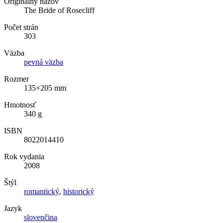
Originálny názov
The Bride of Rosecliff
Počet strán
303
Väzba
pevná väzba
Rozmer
135×205 mm
Hmotnosť
340 g
ISBN
8022014410
Rok vydania
2008
Štýl
romantický
,
historický
Jazyk
slovenčina