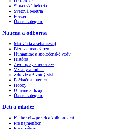
Historické
Slovenská beletria
Svetová beletria
Poézia
Ďalšie kategórie
Náučná a odborná
Motivácia a sebarozvoj
Biznis a manažment
Humanitné a spoločenské vedy
História
Životopisy a reportáže
Vzťahy a rodina
Zdravie a životný štýl
Počítače a internet
Hobby
Umenie a dizajn
Ďalšie kategórie
Deti a mládež
Knihorad – poradca kníh pre deti
Pre najmenších
Pre prvákov