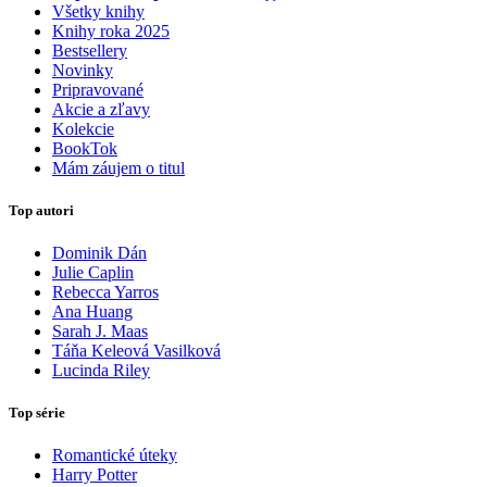
Všetky knihy
Knihy roka 2025
Bestsellery
Novinky
Pripravované
Akcie a zľavy
Kolekcie
BookTok
Mám záujem o titul
Top autori
Dominik Dán
Julie Caplin
Rebecca Yarros
Ana Huang
Sarah J. Maas
Táňa Keleová Vasilková
Lucinda Riley
Top série
Romantické úteky
Harry Potter