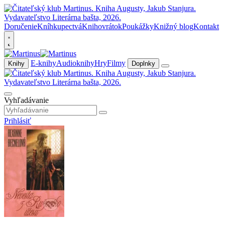
Doručenie
Kníhkupectvá
Knihovrátok
Poukážky
Knižný blog
Kontakt
E-knihy
Audioknihy
Hry
Filmy
Knihy
Doplnky
Vyhľadávanie
Prihlásiť