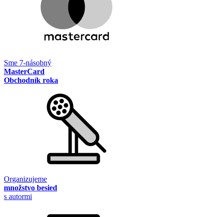
Sme 7-násobný
MasterCard
Obchodník roka
Organizujeme
množstvo besied
s autormi