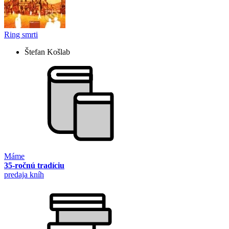
Ring smrti
Štefan Košlab
Máme
35-ročnú tradíciu
predaja kníh