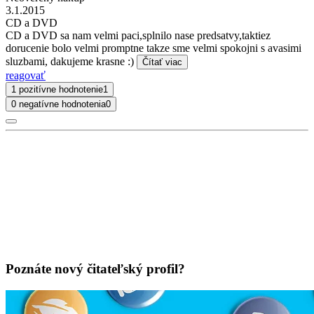
3.1.2015
CD a DVD
CD a DVD sa nam velmi paci,splnilo nase predsatvy,taktiez
dorucenie bolo velmi promptne takze sme velmi spokojni s avasimi
sluzbami, dakujeme krasne :)
Čítať viac
reagovať
1 pozitívne hodnotenie
1
0 negatívne hodnotenia
0
Poznáte nový čitateľský profil?