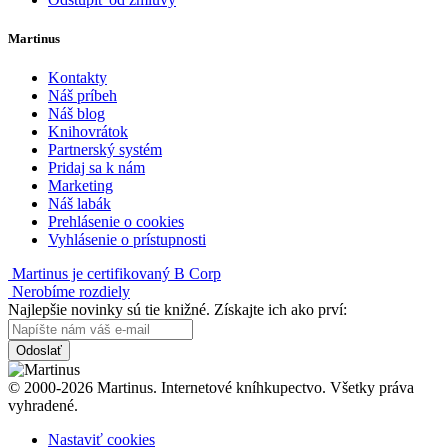
Martinus
Kontakty
Náš príbeh
Náš blog
Knihovrátok
Partnerský systém
Pridaj sa k nám
Marketing
Náš labák
Prehlásenie o cookies
Vyhlásenie o prístupnosti
Martinus je certifikovaný B Corp
Nerobíme rozdiely
Najlepšie novinky sú tie knižné. Získajte ich ako prví:
Odoslať
© 2000-2026 Martinus. Internetové kníhkupectvo. Všetky práva
vyhradené.
Nastaviť cookies