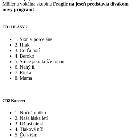
Müller a vokálna skupina
Fragile na jeseň predstavia divákom
nový program!
CD1 HLASY 2
1. Slon v porceláne
2. Hluk
3. Čo ťa bolí
4. Baroko
5. Srdce jako kníže rohan
6. Nahý ii.
7. Rieka
8. Mama
CD2 Koncert
1. Nočná optika
2. Naša láska letí
3. Už asi nie si
4. Tlaková níž
5. Čo s tým