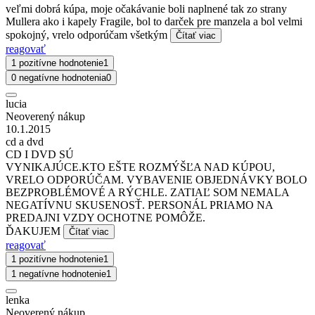
veľmi dobrá kúpa, moje očakávanie boli naplnené tak zo strany
Mullera ako i kapely Fragile, bol to darček pre manzela a bol velmi
spokojný, vrelo odporúčam všetkým
Čítať viac
reagovať
1 pozitívne hodnotenie
1
0 negatívne hodnotenia
0
lucia
Neoverený nákup
10.1.2015
cd a dvd
CD I DVD SÚ
VYNIKAJÚCE.KTO EŠTE ROZMÝŠĽA NAD KÚPOU,
VRELO ODPORÚČAM. VYBAVENIE OBJEDNÁVKY BOLO
BEZPROBLÉMOVÉ A RÝCHLE. ZATIAĽ SOM NEMALA
NEGATÍVNU SKUSENOSŤ. PERSONÁL PRIAMO NA
PREDAJNI VZDY OCHOTNE POMÔŽE.
ĎAKUJEM
Čítať viac
reagovať
1 pozitívne hodnotenie
1
1 negatívne hodnotenie
1
lenka
Neoverený nákup