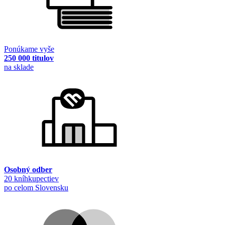
Ponúkame vyše
250 000 titulov
na sklade
Osobný odber
20 kníhkupectiev
po celom Slovensku