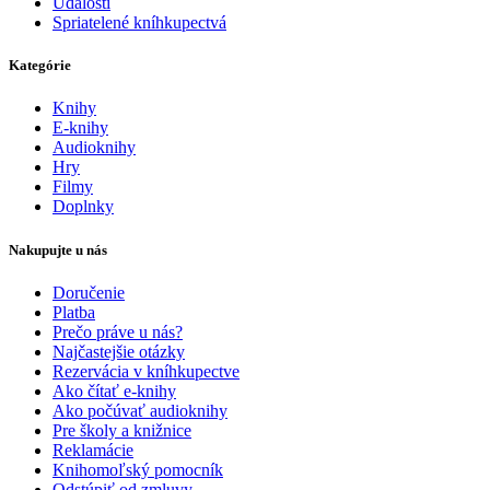
Udalosti
Spriatelené kníhkupectvá
Kategórie
Knihy
E-knihy
Audioknihy
Hry
Filmy
Doplnky
Nakupujte u nás
Doručenie
Platba
Prečo práve u nás?
Najčastejšie otázky
Rezervácia v kníhkupectve
Ako čítať e-knihy
Ako počúvať audioknihy
Pre školy a knižnice
Reklamácie
Knihomoľský pomocník
Odstúpiť od zmluvy