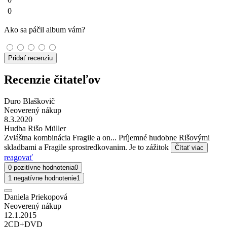
0
Ako sa páčil album vám?
Pridať recenziu
Recenzie čitateľov
Duro Blaškovič
Neoverený nákup
8.3.2020
Hudba Rišo Müller
Zvláštna kombinácia Fragile a on... Príjemné hudobne Rišovými
skladbami a Fragile sprostredkovanim. Je to zážitok
Čítať viac
reagovať
0 pozitívne hodnotenia
0
1 negatívne hodnotenie
1
Daniela Priekopová
Neoverený nákup
12.1.2015
2CD+DVD