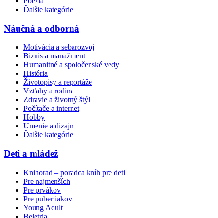
Poézia
Ďalšie kategórie
Náučná a odborná
Motivácia a sebarozvoj
Biznis a manažment
Humanitné a spoločenské vedy
História
Životopisy a reportáže
Vzťahy a rodina
Zdravie a životný štýl
Počítače a internet
Hobby
Umenie a dizajn
Ďalšie kategórie
Deti a mládež
Knihorad – poradca kníh pre deti
Pre najmenších
Pre prvákov
Pre pubertiakov
Young Adult
Beletria