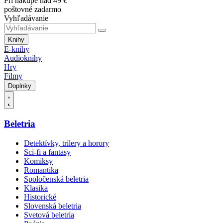
Pri nákupe nad 49 €
poštovné zadarmo
Vyhľadávanie
Knihy
E-knihy
Audioknihy
Hry
Filmy
Doplnky
Beletria
Detektívky, trilery a horory
Sci-fi a fantasy
Komiksy
Romantika
Spoločenská beletria
Klasika
Historické
Slovenská beletria
Svetová beletria