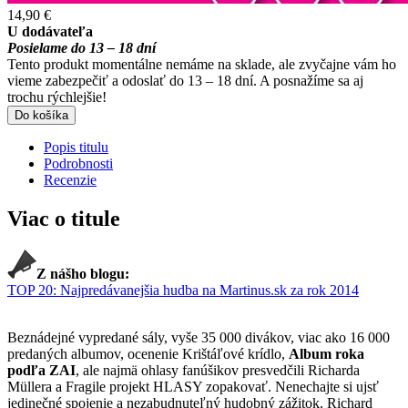
14,90 €
U dodávateľa
Posielame do 13 – 18 dní
Tento produkt momentálne nemáme na sklade, ale zvyčajne vám ho
vieme zabezpečiť a odoslať do 13 – 18 dní. A posnažíme sa aj
trochu rýchlejšie!
Do košíka
Popis titulu
Podrobnosti
Recenzie
Viac o titule
Z nášho blogu:
TOP 20: Najpredávanejšia hudba na Martinus.sk za rok 2014
Beznádejné vypredané sály, vyše 35 000 divákov, viac ako 16 000
predaných albumov, ocenenie Krištáľové krídlo,
Album roka
podľa ZAI
, ale najmä ohlasy fanúšikov presvedčili Richarda
Müllera a Fragile projekt HLASY zopakovať. Nenechajte si ujsť
jedinečné spojenie a nezabudnuteľný hudobný zážitok. Richard