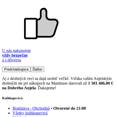
U nás nakupujete
vždy bezpečne
a s dôverou
Predchádzajúce
Ďalšie
Aj z drobných vecí sa dajú urobiť veľké. Vďaka vašim Anjelským
drobným ste pri nákupoch na Martinuse darovali už
1 501 406,00 €
na Dobrého Anjela
. Ďakujeme!
Kníhkupectvá
Bratislava - Obchodná
• Otvorené do 21:00
Všetky kníhkupectvá