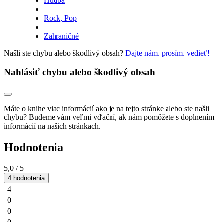
Hudba
Rock, Pop
Zahraničné
Našli ste chybu alebo škodlivý obsah?
Dajte nám, prosím, vedieť!
Nahlásiť chybu alebo škodlivý obsah
Máte o knihe viac informácií ako je na tejto stránke alebo ste našli
chybu? Budeme vám veľmi vďační, ak nám pomôžete s doplnením
informácií na našich stránkach.
Hodnotenia
5,0
/ 5
4 hodnotenia
4
0
0
0