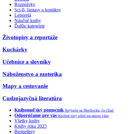
Rozprávky
Sci-fi, fantasy a komiksy
Leporelá
Náučné knihy
Ďalšie kategórie
Životopisy a reportáže
Kuchárky
Učebnice a slovníky
Náboženstvo a ezoterika
Mapy a cestovanie
Cudzojazyčná literatúra
Knihomoľský pomocník
Spýtajte sa Sherlocka, čo čítať
Odporúčame pre vás
Knižné tipy ušité na mieru vám
Všetky knihy
Knihy roka 2025
Bestsellery