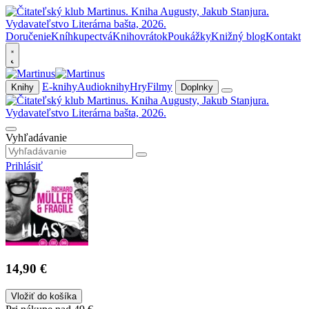
Doručenie
Kníhkupectvá
Knihovrátok
Poukážky
Knižný blog
Kontakt
E-knihy
Audioknihy
Hry
Filmy
Knihy
Doplnky
Vyhľadávanie
Prihlásiť
14,90 €
Vložiť do košíka