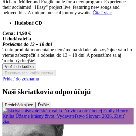
Richard Müller and Fragile unite for a new program. Experience
their acclaimed "Hlasy" project live, featuring new songs and
beloved hits. A unique musical journey awaits.
Čítať viac
Hudobné CD
Cena:
14,90 €
U dodávateľa
Posielame do 13 – 18 dní
Tento produkt momentálne nemáme na sklade, ale zvyčajne vám ho
vieme zabezpečiť a odoslať do 13 – 18 dní. A posnažíme sa aj
trochu rýchlejšie!
Vložiť do košíka
Rezervovať v kníhkupectve
Pridať do zoznamu
Naši škriatkovia odporúčajú
Predchádzajúce
Ďalšie