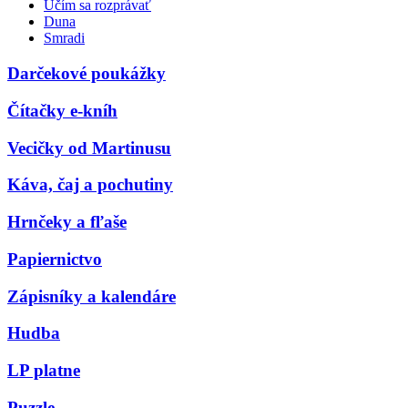
Učím sa rozprávať
Duna
Smradi
Darčekové poukážky
Čítačky e-kníh
Vecičky od Martinusu
Káva, čaj a pochutiny
Hrnčeky a fľaše
Papiernictvo
Zápisníky a kalendáre
Hudba
LP platne
Puzzle