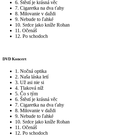
6. Štěstí je krásná věc
7. Cigaretka na dva ťahy
8. Milovanie v daždi
9. Nebude to ľahké
10. Srdce jako kníže Rohan
11. Očenáš
12. Po schodoch
DVD Koncert
1. Nočná optika
2. Naša láska letí
3. Už asi nie si
4. Tlaková níž
5. Čo s tým
6. Štěstí je krásná věc
7. Cigaretka na dva ťahy
8. Milovanie v daždi
9. Nebude to ľahké
10. Srdce jako kníže Rohan
11. Očenáš
12. Po schodoch