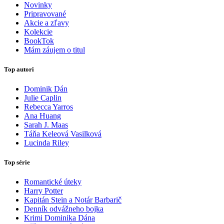
Novinky
Pripravované
Akcie a zľavy
Kolekcie
BookTok
Mám záujem o titul
Top autori
Dominik Dán
Julie Caplin
Rebecca Yarros
Ana Huang
Sarah J. Maas
Táňa Keleová Vasilková
Lucinda Riley
Top série
Romantické úteky
Harry Potter
Kapitán Stein a Notár Barbarič
Denník odvážneho bojka
Krimi Dominika Dána