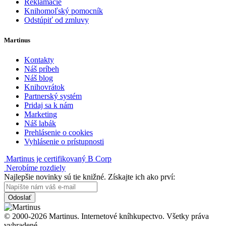
Reklamácie
Knihomoľský pomocník
Odstúpiť od zmluvy
Martinus
Kontakty
Náš príbeh
Náš blog
Knihovrátok
Partnerský systém
Pridaj sa k nám
Marketing
Náš labák
Prehlásenie o cookies
Vyhlásenie o prístupnosti
Martinus je certifikovaný B Corp
Nerobíme rozdiely
Najlepšie novinky sú tie knižné. Získajte ich ako prví:
Odoslať
© 2000-2026 Martinus. Internetové kníhkupectvo. Všetky práva
vyhradené.