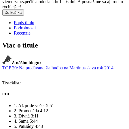
vieme zabezpečiť a odoslať do 1 – 6 dní. A posnažíme sa aj trochu
rýchlejšie!
Do košíka
Popis titulu
Podrobnosti
Recenzie
Viac o titule
Z nášho blogu:
TOP 20: Najpredávanejšia hudba na Martinus.sk za rok 2014
Tracklist
:
CD1
1. Až príde večer 5:51
2. Promenáda 4:12
3. Divná 3:11
4. Sama 5:44
5. Palisády 4:43