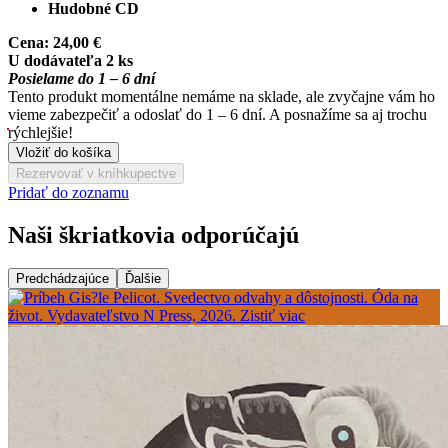
Hudobné CD
Cena:
24,00 €
U dodávateľa 2 ks
Posielame do 1 – 6 dní
Tento produkt momentálne nemáme na sklade, ale zvyčajne vám ho
vieme zabezpečiť a odoslať do 1 – 6 dní. A posnažíme sa aj trochu
rýchlejšie!
Vložiť do košíka
Rezervovať v kníhkupectve
Pridať do zoznamu
Naši škriatkovia odporúčajú
Predchádzajúce
Ďalšie