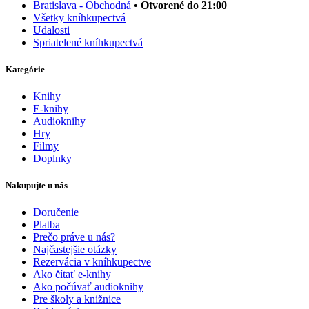
Bratislava - Obchodná
• Otvorené do 21:00
Všetky kníhkupectvá
Udalosti
Spriatelené kníhkupectvá
Kategórie
Knihy
E-knihy
Audioknihy
Hry
Filmy
Doplnky
Nakupujte u nás
Doručenie
Platba
Prečo práve u nás?
Najčastejšie otázky
Rezervácia v kníhkupectve
Ako čítať e-knihy
Ako počúvať audioknihy
Pre školy a knižnice