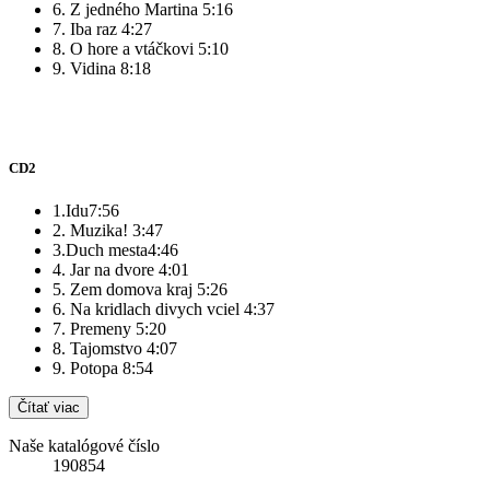
6. Z jedného Martina 5:16
7. Iba raz 4:27
8. O hore a vtáčkovi 5:10
9. Vidina 8:18
CD2
1.Idu7:56
2. Muzika! 3:47
3.Duch mesta4:46
4. Jar na dvore 4:01
5. Zem domova kraj 5:26
6. Na kridlach divych vciel 4:37
7. Premeny 5:20
8. Tajomstvo 4:07
9. Potopa 8:54
Čítať viac
Naše katalógové číslo
190854