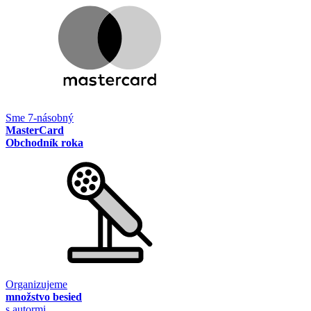
Sme 7-násobný
MasterCard
Obchodník roka
Organizujeme
množstvo besied
s autormi