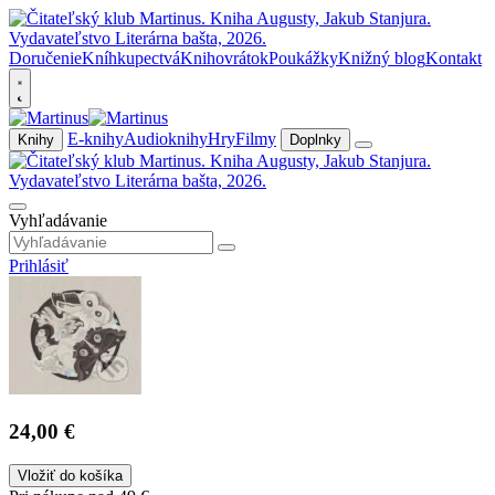
Doručenie
Kníhkupectvá
Knihovrátok
Poukážky
Knižný blog
Kontakt
E-knihy
Audioknihy
Hry
Filmy
Knihy
Doplnky
Vyhľadávanie
Prihlásiť
24,00 €
Vložiť do košíka