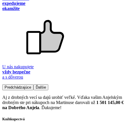
expedujeme
okamžite
U nás nakupujete
vždy bezpečne
a s dôverou
Predchádzajúce
Ďalšie
Aj z drobných vecí sa dajú urobiť veľké. Vďaka vašim Anjelským
drobným ste pri nákupoch na Martinuse darovali už
1 501 145,00 €
na Dobrého Anjela
. Ďakujeme!
Kníhkupectvá