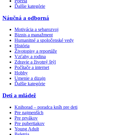
Poézia
Ďalšie kategórie
Náučná a odborná
Motivácia a sebarozvoj
Biznis a manažment
Humanitné a spoločenské vedy
História
Životopisy a reportáže
Vzťahy a rodina
Zdravie a životný štýl
Počítače a internet
Hobby
Umenie a dizajn
Ďalšie kategórie
Deti a mládež
Knihorad – poradca kníh pre deti
Pre najmenších
Pre prvákov
Pre pubertiakov
Young Adult
Beletria