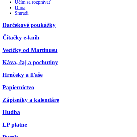
Učím sa rozprávať
Duna
Smradi
Darčekové poukážky
Čítačky e-kníh
Vecičky od Martinusu
Káva, čaj a pochutiny
Hrnčeky a fľaše
Papiernictvo
Zápisníky a kalendáre
Hudba
LP platne