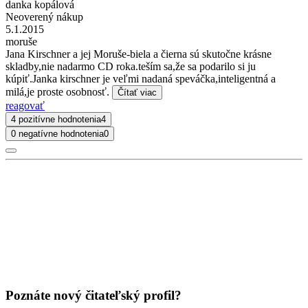
danka kopálová
Neoverený nákup
5.1.2015
moruše
Jana Kirschner a jej Moruše-biela a čierna sú skutočne krásne
skladby,nie nadarmo CD roka.teším sa,že sa podarilo si ju
kúpiť.Janka kirschner je veľmi nadaná speváčka,inteligentná a
milá,je proste osobnosť.
Čítať viac
reagovať
4 pozitívne hodnotenia
4
0 negatívne hodnotenia
0
Poznáte nový čitateľský profil?