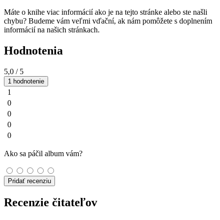
Máte o knihe viac informácií ako je na tejto stránke alebo ste našli
chybu? Budeme vám veľmi vďační, ak nám pomôžete s doplnením
informácií na našich stránkach.
Hodnotenia
5,0
/ 5
1 hodnotenie
1
0
0
0
0
Ako sa páčil album vám?
Pridať recenziu
Recenzie čitateľov