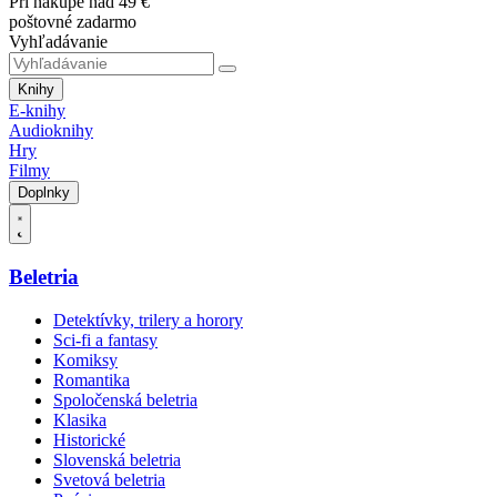
Pri nákupe nad 49 €
poštovné zadarmo
Vyhľadávanie
Knihy
E-knihy
Audioknihy
Hry
Filmy
Doplnky
Beletria
Detektívky, trilery a horory
Sci-fi a fantasy
Komiksy
Romantika
Spoločenská beletria
Klasika
Historické
Slovenská beletria
Svetová beletria