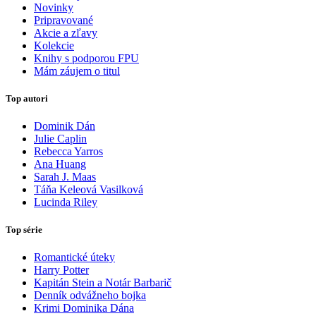
Novinky
Pripravované
Akcie a zľavy
Kolekcie
Knihy s podporou FPU
Mám záujem o titul
Top autori
Dominik Dán
Julie Caplin
Rebecca Yarros
Ana Huang
Sarah J. Maas
Táňa Keleová Vasilková
Lucinda Riley
Top série
Romantické úteky
Harry Potter
Kapitán Stein a Notár Barbarič
Denník odvážneho bojka
Krimi Dominika Dána