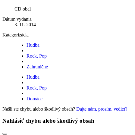
CD obal
Dátum vydania
3. 11. 2014
Kategorizácia
Hudba
Rock, Pop
Zahraničné
Hudba
Rock, Pop
Domáce
Našli ste chybu alebo škodlivý obsah?
Dajte nám, prosím, vedieť!
Nahlásiť chybu alebo škodlivý obsah