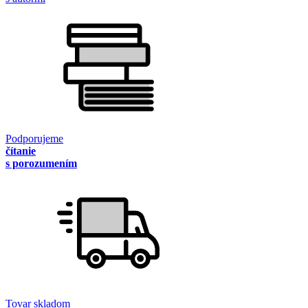
Podporujeme
čítanie
s porozumením
Tovar skladom