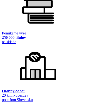
Ponúkame vyše
250 000 titulov
na sklade
Osobný odber
20 kníhkupectiev
po celom Slovensku