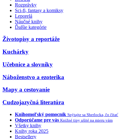
Rozprávky
Sci-fi, fantasy a komiksy
Leporelá
Náučné knihy
Ďalšie kategórie
Životopisy a reportáže
Kuchárky
Učebnice a slovníky
Náboženstvo a ezoterika
Mapy a cestovanie
Cudzojazyčná literatúra
Knihomoľský pomocník
Spýtajte sa Sherlocka, čo čítať
Odporúčame pre vás
Knižné tipy ušité na mieru vám
Všetky knihy
Knihy roka 2025
Bestsellery