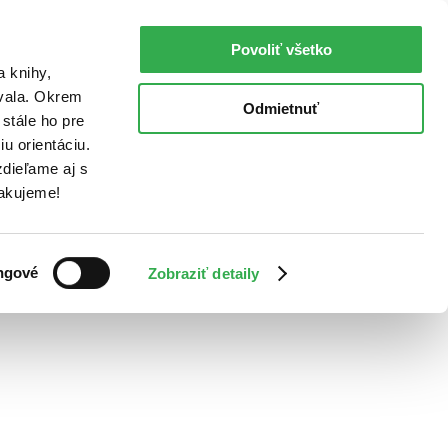
Povoliť všetko
a knihy,
ovala. Okrem
Odmietnuť
stále ho pre
u orientáciu.
dieľame aj s
Ďakujeme!
ngové
Zobraziť detaily