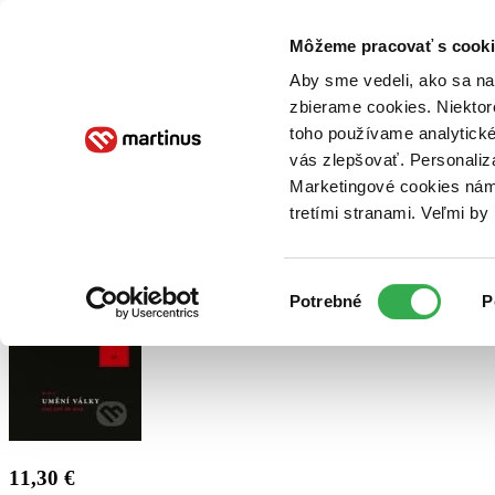
Doručenie
Kníhkupectvá
Knihovrátok
Poukážky
Knižný blog
Kontakt
Môžeme pracovať s cooki
Aby sme vedeli, ako sa na 
zbierame cookies. Niektor
E-knihy
Audioknihy
Hry
Filmy
Knihy
Doplnky
toho používame analytické
vás zlepšovať. Personaliz
Vyhľadávanie
Marketingové cookies nám 
tretími stranami. Veľmi b
Prihlásiť
Výber
Potrebné
P
súhlasu
11,30 €