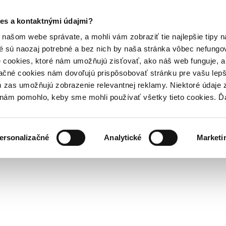
es a kontaktnými údajmi?
našom webe správate, a mohli vám zobraziť tie najlepšie tipy n
é sú naozaj potrebné a bez nich by naša stránka vôbec nefung
 cookies, ktoré nám umožňujú zisťovať, ako náš web funguje, a 
ačné cookies nám dovoľujú prispôsobovať stránku pre vašu lepši
zas umožňujú zobrazenie relevantnej reklamy. Niektoré údaje z
y nám pomohlo, keby sme mohli používať všetky tieto cookies. 
ersonalizačné
Analytické
Marketi