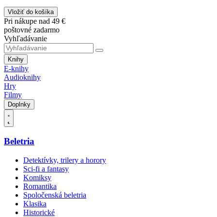
Vložiť do košíka
Pri nákupe nad 49 €
poštovné zadarmo
Vyhľadávanie
Knihy
E-knihy
Audioknihy
Hry
Filmy
Doplnky
Beletria
Detektívky, trilery a horory
Sci-fi a fantasy
Komiksy
Romantika
Spoločenská beletria
Klasika
Historické