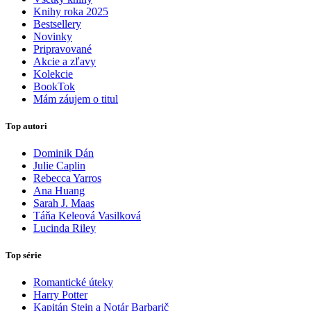
Knihy roka 2025
Bestsellery
Novinky
Pripravované
Akcie a zľavy
Kolekcie
BookTok
Mám záujem o titul
Top autori
Dominik Dán
Julie Caplin
Rebecca Yarros
Ana Huang
Sarah J. Maas
Táňa Keleová Vasilková
Lucinda Riley
Top série
Romantické úteky
Harry Potter
Kapitán Stein a Notár Barbarič