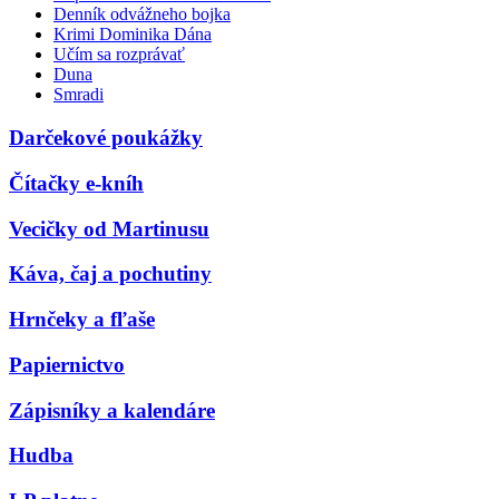
Denník odvážneho bojka
Krimi Dominika Dána
Učím sa rozprávať
Duna
Smradi
Darčekové poukážky
Čítačky e-kníh
Vecičky od Martinusu
Káva, čaj a pochutiny
Hrnčeky a fľaše
Papiernictvo
Zápisníky a kalendáre
Hudba