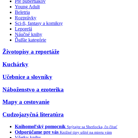
Pre pubertiakov
Young Adult
Beletria
Rozprávky
Sci-fi, fantasy a komiksy
Leporelá
Náučné knihy
Ďalšie kategórie
Životopisy a reportáže
Kuchárky
Učebnice a slovníky
Náboženstvo a ezoterika
Mapy a cestovanie
Cudzojazyčná literatúra
Knihomoľský pomocník
Spýtajte sa Sherlocka, čo čítať
Odporúčame pre vás
Knižné tipy ušité na mieru vám
Všetky knihy