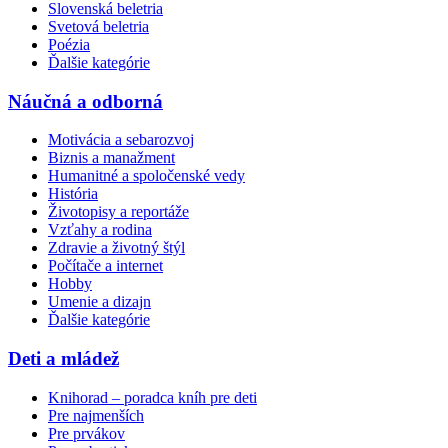
Slovenská beletria
Svetová beletria
Poézia
Ďalšie kategórie
Náučná a odborná
Motivácia a sebarozvoj
Biznis a manažment
Humanitné a spoločenské vedy
História
Životopisy a reportáže
Vzťahy a rodina
Zdravie a životný štýl
Počítače a internet
Hobby
Umenie a dizajn
Ďalšie kategórie
Deti a mládež
Knihorad – poradca kníh pre deti
Pre najmenších
Pre prvákov