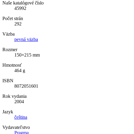
Naše katalógové číslo
45992
Počet strán
292
Väzba
pevná väzba
Rozmer
150×215 mm
Hmotnosť
464 g
ISBN
8072051601
Rok vydania
2004
Jazyk
čeština
Vydavateľstvo
Pragma