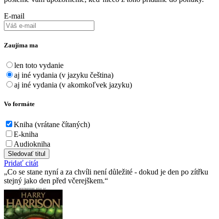
E-mail
Zaujíma ma
len toto vydanie
aj iné vydania (v jazyku čeština)
aj iné vydania (v akomkoľvek jazyku)
Vo formáte
Kniha (vrátane čítaných)
E-kniha
Audiokniha
Sledovať titul
Pridať citát
Co se stane nyní a za chvíli není důležité - dokud je den po zítřku
stejný jako den před včerejškem.