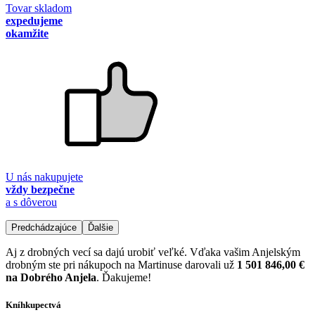
Tovar skladom
expedujeme
okamžite
U nás nakupujete
vždy bezpečne
a s dôverou
Predchádzajúce
Ďalšie
Aj z drobných vecí sa dajú urobiť veľké. Vďaka vašim Anjelským
drobným ste pri nákupoch na Martinuse darovali už
1 501 846,00 €
na Dobrého Anjela
. Ďakujeme!
Kníhkupectvá