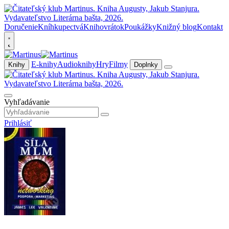
Doručenie
Kníhkupectvá
Knihovrátok
Poukážky
Knižný blog
Kontakt
E-knihy
Audioknihy
Hry
Filmy
Knihy
Doplnky
Vyhľadávanie
Prihlásiť