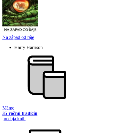
Na západ od ráje
Harry Harrison
Máme
35-ročnú tradíciu
predaja kníh