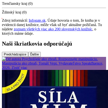
Trenčiansky kraj (0)
Žilinský kraj (0)
Zdroj informácií:
Infogate.sk
. Údaje hovoria o tom, že kniha je v
evidencii danej knižnice, môže však už byť aktuálne požičaná. Tu
nájdete
zoznam všetkých viac ako 200 slovenských knižníc
, o
ktorých máme údaje.
Naši škriatkovia odporúčajú
Predchádzajúce
Ďalšie