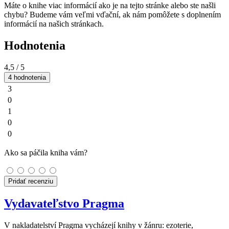
Máte o knihe viac informácií ako je na tejto stránke alebo ste našli
chybu? Budeme vám veľmi vďační, ak nám pomôžete s doplnením
informácií na našich stránkach.
Hodnotenia
4,5
/ 5
4 hodnotenia
3
0
1
0
0
Ako sa páčila kniha vám?
Pridať recenziu
Vydavateľstvo Pragma
V nakladatelství Pragma vycházejí knihy v žánru: ezoterie,