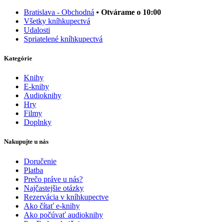
Bratislava - Obchodná
• Otvárame o 10:00
Všetky kníhkupectvá
Udalosti
Spriatelené kníhkupectvá
Kategórie
Knihy
E-knihy
Audioknihy
Hry
Filmy
Doplnky
Nakupujte u nás
Doručenie
Platba
Prečo práve u nás?
Najčastejšie otázky
Rezervácia v kníhkupectve
Ako čítať e-knihy
Ako počúvať audioknihy