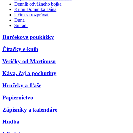
Denník odvážneho bojka
Krimi Dominika Dána
Učím sa rozprávať
Duna
Smradi
Darčekové poukážky
Čítačky e-kníh
Vecičky od Martinusu
Káva, čaj a pochutiny
Hrnčeky a fľaše
Papiernictvo
Zápisníky a kalendáre
Hudba