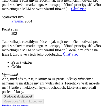
Tato kniha je rozsáhlým rádcem, jak najít nekončící motivaci pro
práci v síťovém marketingu. Autor spojil účinné principy síťového
marketingu a MLM se svou vlastní filozofií,...
Čítať viac
Vydavateľstvo
Pragma
, 2004
Počet strán
292
Tato kniha je rozsáhlým rádcem, jak najít nekončící motivaci pro
práci v síťovém marketingu. Autor spojil účinné principy síťového
marketingu a MLM se svou vlastní filozofií, která je založena na
lásce k životu ve všech jeho podobách...
Čítať viac
Pevná väzba
Čeština
Vypredané
Ach, mrzí nás to, z tejto knihy sa už predali všetky výtlačky a
nemáme ju na sklade my ani vydavateľ :( Teoreticky však môžete
mať šťastie v niektorých iných obchodoch, ktoré ešte nepredali
posledné kusy.
Sledovať dostupnosť
Rezervovať v kníhkupectve
Pridať do zoznamu