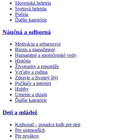
Slovenská beletria
Svetová beletria
Poézia
Ďalšie kategórie
Náučná a odborná
Motivácia a sebarozvoj
Biznis a manažment
Humanitné a spoločenské vedy
História
Životopisy a reportáže
Vzťahy a rodina
Zdravie a životný štýl
Počítače a internet
Hobby
Umenie a dizajn
Ďalšie kategórie
Deti a mládež
Knihorad – poradca kníh pre deti
Pre najmenších
Pre prvákov