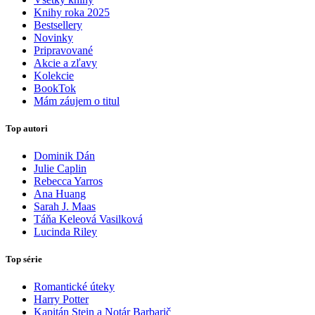
Knihy roka 2025
Bestsellery
Novinky
Pripravované
Akcie a zľavy
Kolekcie
BookTok
Mám záujem o titul
Top autori
Dominik Dán
Julie Caplin
Rebecca Yarros
Ana Huang
Sarah J. Maas
Táňa Keleová Vasilková
Lucinda Riley
Top série
Romantické úteky
Harry Potter
Kapitán Stein a Notár Barbarič