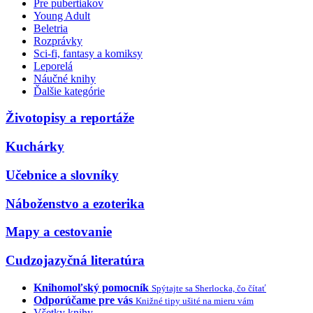
Pre pubertiakov
Young Adult
Beletria
Rozprávky
Sci-fi, fantasy a komiksy
Leporelá
Náučné knihy
Ďalšie kategórie
Životopisy a reportáže
Kuchárky
Učebnice a slovníky
Náboženstvo a ezoterika
Mapy a cestovanie
Cudzojazyčná literatúra
Knihomoľský pomocník
Spýtajte sa Sherlocka, čo čítať
Odporúčame pre vás
Knižné tipy ušité na mieru vám
Všetky knihy