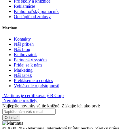
Pre školy a knižnice
Reklamácie
Knihomoľský pomocník
Odstúpiť od zmluvy
Martinus
Kontakty
Náš príbeh
Náš blog
Knihovrátok
Partnerský systém
Pridaj sa k nám
Marketing
Náš labák
Prehlásenie o cookies
Vyhlásenie o prístupnosti
Martinus je certifikovaný B Corp
Nerobíme rozdiely
Najlepšie novinky sú tie knižné. Získajte ich ako prví:
Odoslať
© 2000-2026 Martinus. Internetové kníhkupectvo. Všetky práva