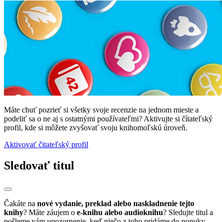
Máte chuť pozrieť si všetky svoje recenzie na jednom mieste a
podeliť sa o ne aj s ostatnými používateľmi? Aktivujte si čítateľský
profil, kde si môžete zvyšovať svoju knihomoľskú úroveň.
Aktivovať čitateľský profil
Sledovať titul
Čakáte na
nové vydanie, preklad alebo naskladnenie tejto
knihy
? Máte záujem o
e-knihu alebo audioknihu
? Sledujte titul a
pošleme vám upozornenie, keď niečo z toho pridáme do ponuky.