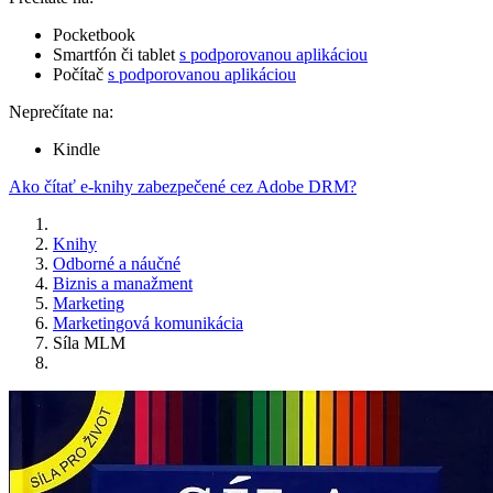
Pocketbook
Smartfón či tablet
s podporovanou aplikáciou
Počítač
s podporovanou aplikáciou
Neprečítate na:
Kindle
Ako čítať e-knihy zabezpečené cez Adobe DRM?
Knihy
Odborné a náučné
Biznis a manažment
Marketing
Marketingová komunikácia
Síla MLM