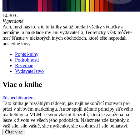
14,30 €
Vypredané
Ach, mrzí nás to, z tejto knihy sa už predali všetky výtlačky a
nemáme ju na sklade my ani vydavateľ :( Teoreticky však môžete
mať šťastie v niektorých iných obchodoch, ktoré ešte nepredali
posledné kusy.
Popis knihy
Podrobnosti
Recenzie
Vydavateľstvo
Viac o knihe
#úspech
#kariéra
Tato kniha je rozsáhlým rádcem, jak najít nekončící motivaci pro
práci v síťovém marketingu. Autor spojil účinné principy síťového
marketingu a MLM se svou vlastní filozofií, která je založena na
lásce k životu ve všech jeho podobách. Naleznete zde kapitoly o
vaší síle, síle vášně, síle myšlenky, síle osobnosti i síle bohatství.
Čítať viac