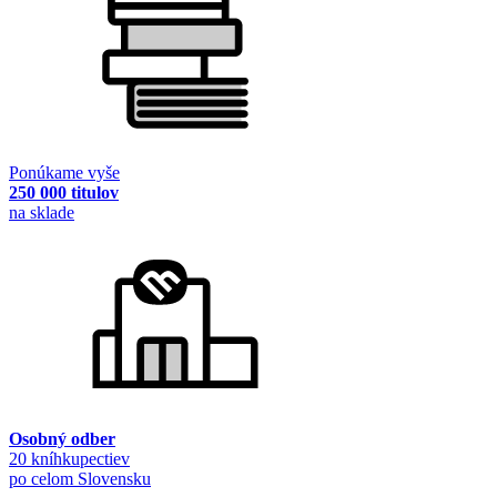
Ponúkame vyše
250 000 titulov
na sklade
Osobný odber
20 kníhkupectiev
po celom Slovensku