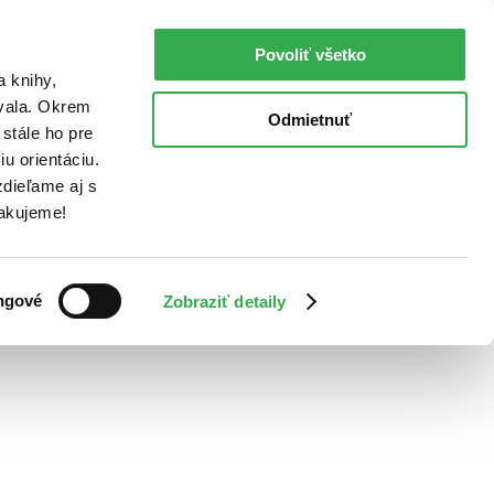
Povoliť všetko
a knihy,
ovala. Okrem
Odmietnuť
stále ho pre
u orientáciu.
dieľame aj s
Ďakujeme!
ngové
Zobraziť detaily