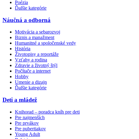
Poézia
Ďalšie kategórie
Náučná a odborná
Motivácia a sebarozvoj
Biznis a manažment
Humanitné a spoločenské vedy
História
Životopisy a reportáže
Vzťahy a rodina
Zdravie a životný štýl
Počítače a internet
Hobby
Umenie a dizajn
Ďalšie kategórie
Deti a mládež
Knihorad – poradca kníh pre deti
Pre najmenších
Pre prvákov
Pre pubertiakov
Young Adult