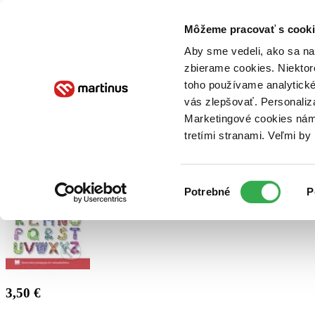
Doručenie
Kníhkupectvá
Knihovrátok
Poukážky
Knižný blog
Kontakt
Môžeme pracovať s cooki
Aby sme vedeli, ako sa na 
zbierame cookies. Niektor
E-knihy
Audioknihy
Hry
Filmy
Knihy
Doplnky
toho používame analytické
vás zlepšovať. Personaliz
Vyhľadávanie
Marketingové cookies nám 
tretími stranami. Veľmi b
Prihlásiť
Výber
Potrebné
P
súhlasu
3,50 €