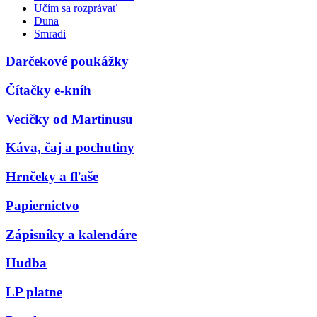
Učím sa rozprávať
Duna
Smradi
Darčekové poukážky
Čítačky e-kníh
Vecičky od Martinusu
Káva, čaj a pochutiny
Hrnčeky a fľaše
Papiernictvo
Zápisníky a kalendáre
Hudba
LP platne