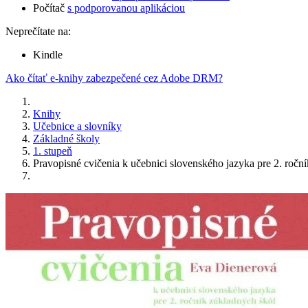
Počítač
s podporovanou aplikáciou
Neprečítate na:
Kindle
Ako čítať e-knihy zabezpečené cez Adobe DRM?
Knihy
Učebnice a slovníky
Základné školy
1. stupeň
Pravopisné cvičenia k učebnici slovenského jazyka pre 2. ročn