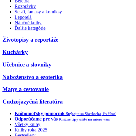
Beletria
Rozprávky
Sci-fi, fantasy a komiksy
Leporelá
Náučné knihy
Ďalšie kategórie
Životopisy a reportáže
Kuchárky
Učebnice a slovníky
Náboženstvo a ezoterika
Mapy a cestovanie
Cudzojazyčná literatúra
Knihomoľský pomocník
Spýtajte sa Sherlocka, čo čítať
Odporúčame pre vás
Knižné tipy ušité na mieru vám
Všetky knihy
Knihy roka 2025
Bestsellery