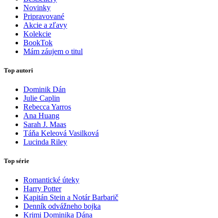
Novinky
Pripravované
Akcie a zľavy
Kolekcie
BookTok
Mám záujem o titul
Top autori
Dominik Dán
Julie Caplin
Rebecca Yarros
Ana Huang
Sarah J. Maas
Táňa Keleová Vasilková
Lucinda Riley
Top série
Romantické úteky
Harry Potter
Kapitán Stein a Notár Barbarič
Denník odvážneho bojka
Krimi Dominika Dána