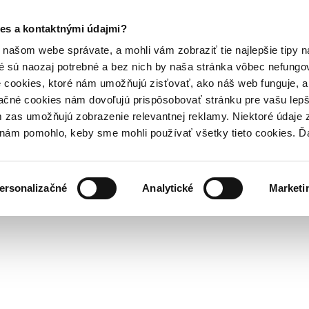
es a kontaktnými údajmi?
našom webe správate, a mohli vám zobraziť tie najlepšie tipy n
é sú naozaj potrebné a bez nich by naša stránka vôbec nefung
 cookies, ktoré nám umožňujú zisťovať, ako náš web funguje, a 
ačné cookies nám dovoľujú prispôsobovať stránku pre vašu lepši
zas umožňujú zobrazenie relevantnej reklamy. Niektoré údaje z
y nám pomohlo, keby sme mohli používať všetky tieto cookies. 
ersonalizačné
Analytické
Marketi