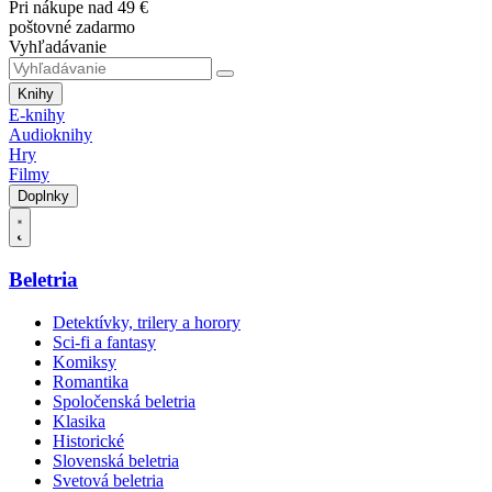
Pri nákupe nad 49 €
poštovné zadarmo
Vyhľadávanie
Knihy
E-knihy
Audioknihy
Hry
Filmy
Doplnky
Beletria
Detektívky, trilery a horory
Sci-fi a fantasy
Komiksy
Romantika
Spoločenská beletria
Klasika
Historické
Slovenská beletria
Svetová beletria