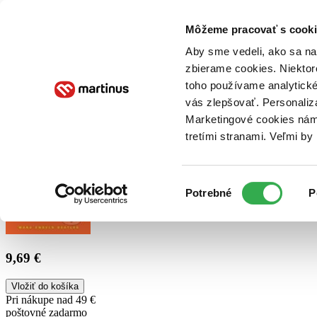
Doručenie
Kníhkupectvá
Knihovrátok
Poukážky
Knižný blog
Kontakt
Môžeme pracovať s cooki
Aby sme vedeli, ako sa na 
zbierame cookies. Niektor
E-knihy
Audioknihy
Hry
Filmy
Knihy
Doplnky
toho používame analytické
vás zlepšovať. Personaliz
Vyhľadávanie
Marketingové cookies nám 
tretími stranami. Veľmi b
Prihlásiť
Výber
Potrebné
P
súhlasu
9,69 €
Vložiť do košíka
Pri nákupe nad 49 €
poštovné zadarmo