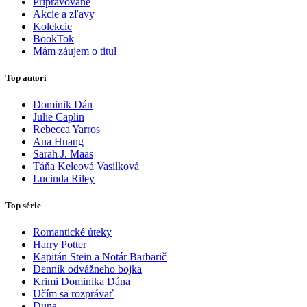
Pripravované
Akcie a zľavy
Kolekcie
BookTok
Mám záujem o titul
Top autori
Dominik Dán
Julie Caplin
Rebecca Yarros
Ana Huang
Sarah J. Maas
Táňa Keleová Vasilková
Lucinda Riley
Top série
Romantické úteky
Harry Potter
Kapitán Stein a Notár Barbarič
Denník odvážneho bojka
Krimi Dominika Dána
Učím sa rozprávať
Duna