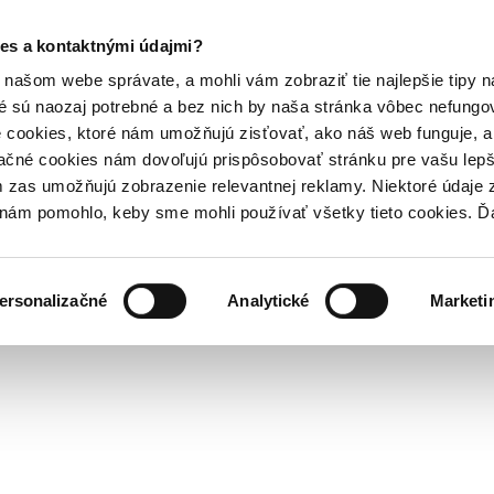
es a kontaktnými údajmi?
našom webe správate, a mohli vám zobraziť tie najlepšie tipy n
é sú naozaj potrebné a bez nich by naša stránka vôbec nefung
 cookies, ktoré nám umožňujú zisťovať, ako náš web funguje, a 
ačné cookies nám dovoľujú prispôsobovať stránku pre vašu lepši
zas umožňujú zobrazenie relevantnej reklamy. Niektoré údaje z
y nám pomohlo, keby sme mohli používať všetky tieto cookies. 
ersonalizačné
Analytické
Marketi