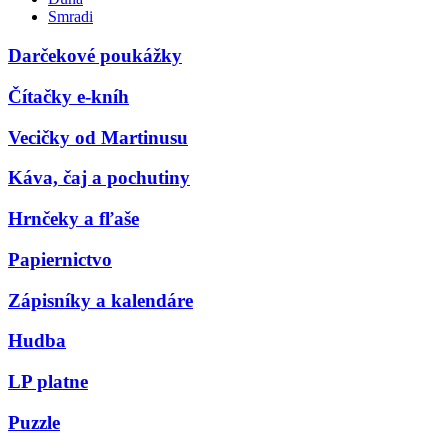
Smradi
Darčekové poukážky
Čítačky e-kníh
Vecičky od Martinusu
Káva, čaj a pochutiny
Hrnčeky a fľaše
Papiernictvo
Zápisníky a kalendáre
Hudba
LP platne
Puzzle