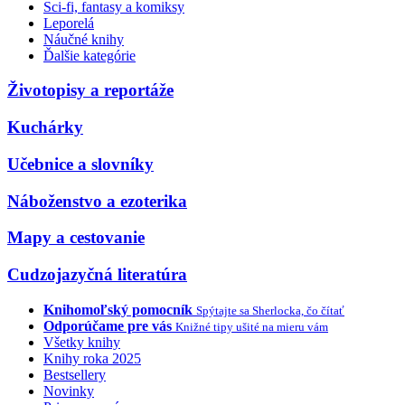
Sci-fi, fantasy a komiksy
Leporelá
Náučné knihy
Ďalšie kategórie
Životopisy a reportáže
Kuchárky
Učebnice a slovníky
Náboženstvo a ezoterika
Mapy a cestovanie
Cudzojazyčná literatúra
Knihomoľský pomocník
Spýtajte sa Sherlocka, čo čítať
Odporúčame pre vás
Knižné tipy ušité na mieru vám
Všetky knihy
Knihy roka 2025
Bestsellery
Novinky