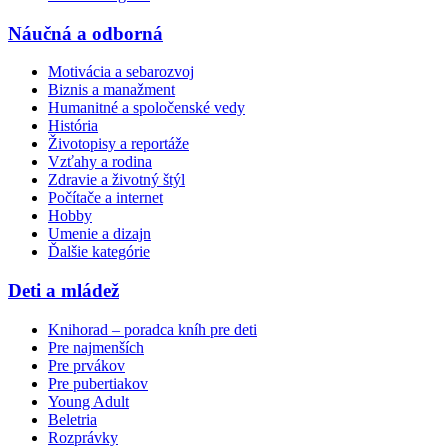
Náučná a odborná
Motivácia a sebarozvoj
Biznis a manažment
Humanitné a spoločenské vedy
História
Životopisy a reportáže
Vzťahy a rodina
Zdravie a životný štýl
Počítače a internet
Hobby
Umenie a dizajn
Ďalšie kategórie
Deti a mládež
Knihorad – poradca kníh pre deti
Pre najmenších
Pre prvákov
Pre pubertiakov
Young Adult
Beletria
Rozprávky