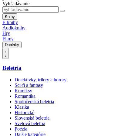
Vyhľadávanie
Knihy
E-knihy
Audioknihy
Hry
Filmy
Doplnky
Beletria
Detektívky, trilery a horory
Sci-fi a fantasy
Komiksy
Romantika
Spoločenská beletria
Klasika
Historické
Slovenská beletria
Svetová beletria
Poézia
Ďalšie kategórie