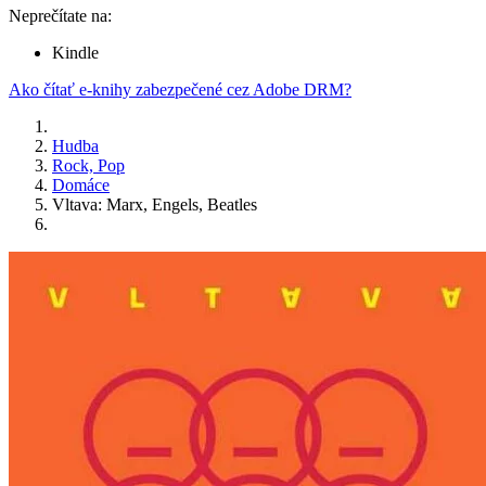
Neprečítate na:
Kindle
Ako čítať e-knihy zabezpečené cez Adobe DRM?
Hudba
Rock, Pop
Domáce
Vltava: Marx, Engels, Beatles