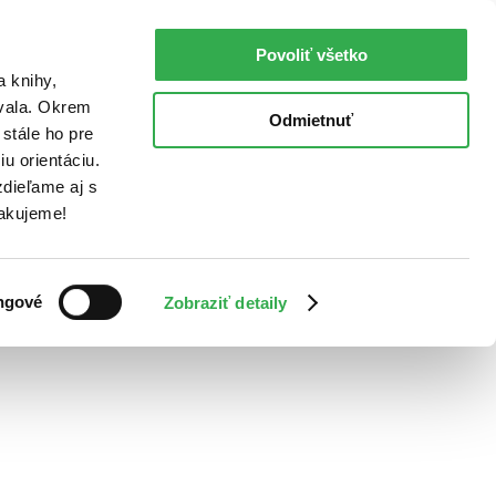
Povoliť všetko
a knihy,
ovala. Okrem
Odmietnuť
stále ho pre
u orientáciu.
dieľame aj s
Ďakujeme!
ngové
Zobraziť detaily