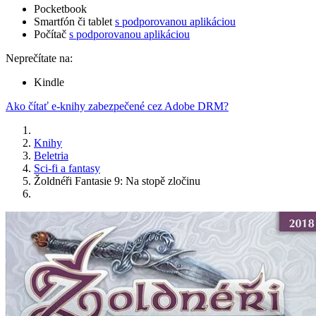
Pocketbook
Smartfón či tablet
s podporovanou aplikáciou
Počítač
s podporovanou aplikáciou
Neprečítate na:
Kindle
Ako čítať e-knihy zabezpečené cez Adobe DRM?
Knihy
Beletria
Sci-fi a fantasy
Žoldnéři Fantasie 9: Na stopě zločinu