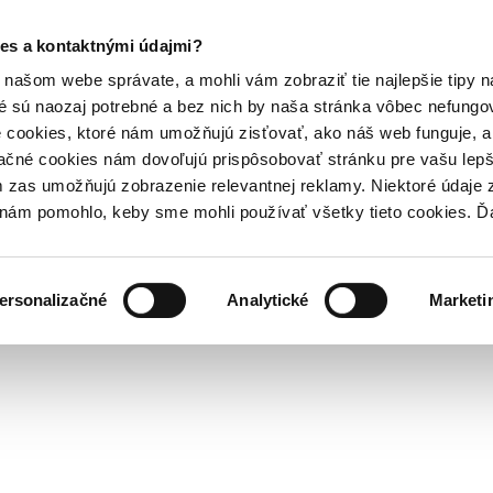
es a kontaktnými údajmi?
našom webe správate, a mohli vám zobraziť tie najlepšie tipy n
é sú naozaj potrebné a bez nich by naša stránka vôbec nefung
 cookies, ktoré nám umožňujú zisťovať, ako náš web funguje, a 
ačné cookies nám dovoľujú prispôsobovať stránku pre vašu lepši
zas umožňujú zobrazenie relevantnej reklamy. Niektoré údaje z
y nám pomohlo, keby sme mohli používať všetky tieto cookies. 
ersonalizačné
Analytické
Marketi