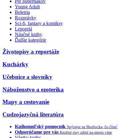
Pre pubertiakov
Young Adult
Beletria
Rozprávky
Sci-fi, fantasy a komiksy
Leporelá
Náučné knihy
Ďalšie kategórie
Životopisy a reportáže
Kuchárky
Učebnice a slovníky
Náboženstvo a ezoterika
Mapy a cestovanie
Cudzojazyčná literatúra
Knihomoľský pomocník
Spýtajte sa Sherlocka, čo čítať
Odporúčame pre vás
Knižné tipy ušité na mieru vám
Všetky knihy