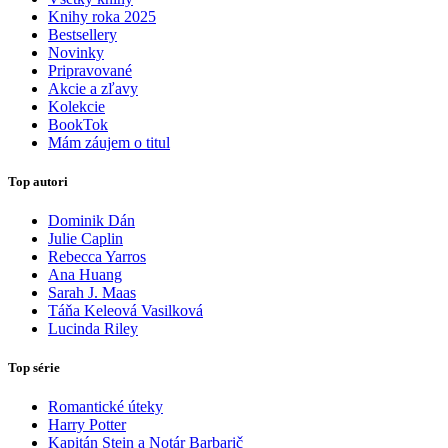
Knihy roka 2025
Bestsellery
Novinky
Pripravované
Akcie a zľavy
Kolekcie
BookTok
Mám záujem o titul
Top autori
Dominik Dán
Julie Caplin
Rebecca Yarros
Ana Huang
Sarah J. Maas
Táňa Keleová Vasilková
Lucinda Riley
Top série
Romantické úteky
Harry Potter
Kapitán Stein a Notár Barbarič