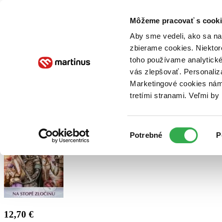
Doručenie
Kníhkupectvá
Knihovrátok
Poukážky
Knižný blog
Kontakt
Môžeme pracovať s cooki
Aby sme vedeli, ako sa na 
zbierame cookies. Niektor
E-knihy
Audioknihy
Hry
Filmy
Knihy
Doplnky
toho používame analytické
vás zlepšovať. Personaliz
Vyhľadávanie
Marketingové cookies nám 
tretími stranami. Veľmi b
Prihlásiť
Výber
Potrebné
P
súhlasu
12,70 €