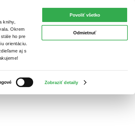
Povoliť všetko
a knihy,
ovala. Okrem
Odmietnuť
stále ho pre
u orientáciu.
dieľame aj s
Ďakujeme!
ngové
Zobraziť detaily