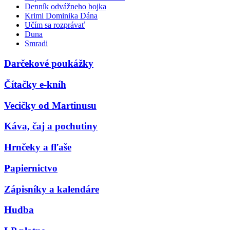
Denník odvážneho bojka
Krimi Dominika Dána
Učím sa rozprávať
Duna
Smradi
Darčekové poukážky
Čítačky e-kníh
Vecičky od Martinusu
Káva, čaj a pochutiny
Hrnčeky a fľaše
Papiernictvo
Zápisníky a kalendáre
Hudba