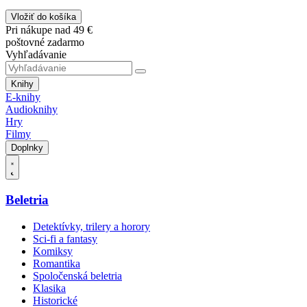
Vložiť do košíka
Pri nákupe nad 49 €
poštovné zadarmo
Vyhľadávanie
Knihy
E-knihy
Audioknihy
Hry
Filmy
Doplnky
Beletria
Detektívky, trilery a horory
Sci-fi a fantasy
Komiksy
Romantika
Spoločenská beletria
Klasika
Historické