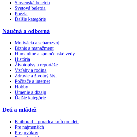
Slovenská beletria
Svetová beletria
Poézia
Ďalšie kategórie
Náučná a odborná
Motivácia a sebarozvoj
Biznis a manažment
Humanitné a spoločenské vedy
História
Životopisy a reportáže
Vzťahy a rodina
Zdravie a životný štýl
Počítače a internet
Hobby
Umenie a dizajn
Ďalšie kategórie
Deti a mládež
Knihorad – poradca kníh pre deti
Pre najmenších
Pre prvákov