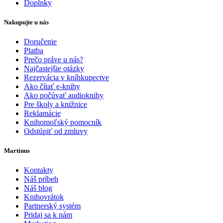
Doplnky
Nakupujte u nás
Doručenie
Platba
Prečo práve u nás?
Najčastejšie otázky
Rezervácia v kníhkupectve
Ako čítať e-knihy
Ako počúvať audioknihy
Pre školy a knižnice
Reklamácie
Knihomoľský pomocník
Odstúpiť od zmluvy
Martinus
Kontakty
Náš príbeh
Náš blog
Knihovrátok
Partnerský systém
Pridaj sa k nám