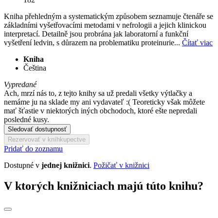
Kniha přehledným a systematickým způsobem seznamuje čtenáře se
základními vyšetřovacími metodami v nefrologii a jejich klinickou
interpretací. Detailně jsou probrána jak laboratorní a funkční
vyšetření ledvin, s důrazem na problematiku proteinurie...
Čítať viac
Kniha
Čeština
Vypredané
Ach, mrzí nás to, z tejto knihy sa už predali všetky výtlačky a
nemáme ju na sklade my ani vydavateľ :( Teoreticky však môžete
mať šťastie v niektorých iných obchodoch, ktoré ešte nepredali
posledné kusy.
Sledovať dostupnosť
Rezervovať v kníhkupectve
Pridať do zoznamu
Dostupné v
jednej knižnici
.
Požičať v knižnici
V ktorých knižniciach majú túto knihu?