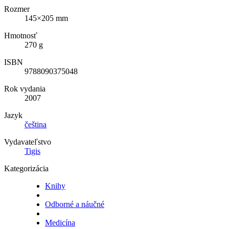
Rozmer
145×205 mm
Hmotnosť
270 g
ISBN
9788090375048
Rok vydania
2007
Jazyk
čeština
Vydavateľstvo
Tigis
Kategorizácia
Knihy
Odborné a náučné
Medicína