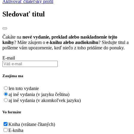
Aktivovať čitateľský profil
Sledovať titul
Čakáte na
nové vydanie, preklad alebo naskladnenie tejto
knihy
? Máte záujem o
e-knihu alebo audioknihu
? Sledujte titul a
pošleme vám upozornenie, keď niečo z toho pridáme do ponuky.
E-mail
Zaujíma ma
len toto vydanie
aj iné vydania (v jazyku čeština)
aj iné vydania (v akomkoľvek jazyku)
Vo formáte
Kniha (vrátane čítaných)
E-kniha