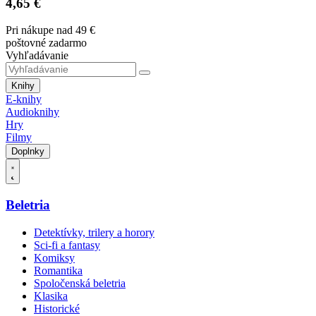
4,65 €
Pri nákupe nad 49 €
poštovné zadarmo
Vyhľadávanie
Knihy
E-knihy
Audioknihy
Hry
Filmy
Doplnky
Beletria
Detektívky, trilery a horory
Sci-fi a fantasy
Komiksy
Romantika
Spoločenská beletria
Klasika
Historické