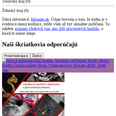
Trnavský kraj (0)
Žilinský kraj (0)
Zdroj informácií:
Infogate.sk
. Údaje hovoria o tom, že kniha je v
evidencii danej knižnice, môže však už byť aktuálne požičaná. Tu
nájdete
zoznam všetkých viac ako 200 slovenských knižníc
, o
ktorých máme údaje.
Naši škriatkovia odporúčajú
Predchádzajúce
Ďalšie