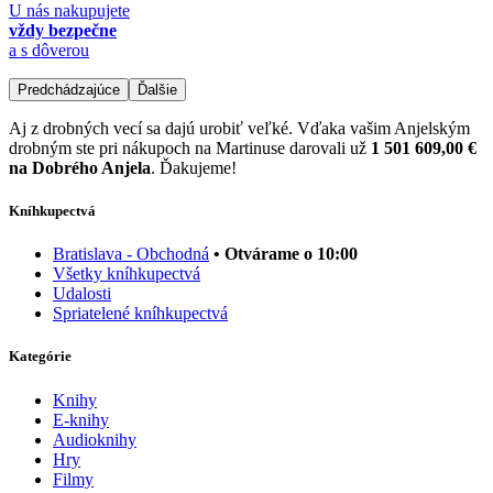
U nás nakupujete
vždy bezpečne
a s dôverou
Predchádzajúce
Ďalšie
Aj z drobných vecí sa dajú urobiť veľké. Vďaka vašim Anjelským
drobným ste pri nákupoch na Martinuse darovali už
1 501 609,00 €
na Dobrého Anjela
. Ďakujeme!
Kníhkupectvá
Bratislava - Obchodná
• Otvárame o 10:00
Všetky kníhkupectvá
Udalosti
Spriatelené kníhkupectvá
Kategórie
Knihy
E-knihy
Audioknihy
Hry
Filmy