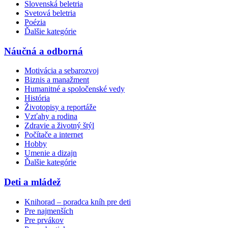
Slovenská beletria
Svetová beletria
Poézia
Ďalšie kategórie
Náučná a odborná
Motivácia a sebarozvoj
Biznis a manažment
Humanitné a spoločenské vedy
História
Životopisy a reportáže
Vzťahy a rodina
Zdravie a životný štýl
Počítače a internet
Hobby
Umenie a dizajn
Ďalšie kategórie
Deti a mládež
Knihorad – poradca kníh pre deti
Pre najmenších
Pre prvákov