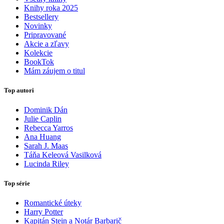
Knihy roka 2025
Bestsellery
Novinky
Pripravované
Akcie a zľavy
Kolekcie
BookTok
Mám záujem o titul
Top autori
Dominik Dán
Julie Caplin
Rebecca Yarros
Ana Huang
Sarah J. Maas
Táňa Keleová Vasilková
Lucinda Riley
Top série
Romantické úteky
Harry Potter
Kapitán Stein a Notár Barbarič