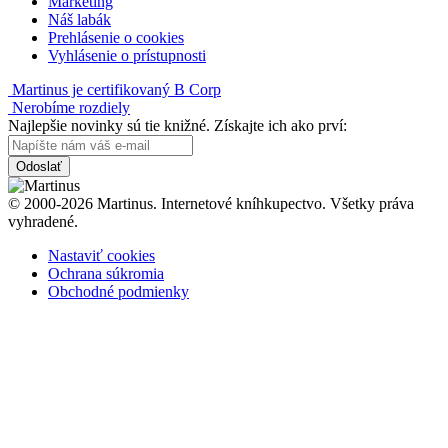
Marketing
Náš labák
Prehlásenie o cookies
Vyhlásenie o prístupnosti
Martinus je certifikovaný B Corp
Nerobíme rozdiely
Najlepšie novinky sú tie knižné. Získajte ich ako prví:
Odoslať
© 2000-2026 Martinus. Internetové kníhkupectvo. Všetky práva
vyhradené.
Nastaviť cookies
Ochrana súkromia
Obchodné podmienky