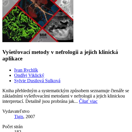
Vyšetřovací metody v nefrologii a jejich klinická
aplikace
Ivan Rychlík
Ondřej Viklický
Sylvie Dusilová Sulková
Kniha přehledným a systematickým způsobem seznamuje čtenáře se
základními vyšetřovacími metodami v nefrologii a jejich klinickou
interpretací. Detailně jsou probrána jak...
Čítať viac
Vydavateľstvo
Tigis
, 2007
Počet strán
182