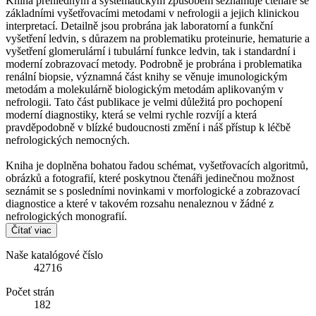
Kniha přehledným a systematickým způsobem seznamuje čtenáře se
základními vyšetřovacími metodami v nefrologii a jejich klinickou
interpretací. Detailně jsou probrána jak laboratorní a funkční
vyšetření ledvin, s důrazem na problematiku proteinurie, hematurie a
vyšetření glomerulární i tubulární funkce ledvin, tak i standardní i
moderní zobrazovací metody. Podrobně je probrána i problematika
renální biopsie, významná část knihy se věnuje imunologickým
metodám a molekulárně biologickým metodám aplikovaným v
nefrologii. Tato část publikace je velmi důležitá pro pochopení
moderní diagnostiky, která se velmi rychle rozvíjí a která
pravděpodobně v blízké budoucnosti změní i náš přístup k léčbě
nefrologických nemocných.
Kniha je doplněna bohatou řadou schémat, vyšetřovacích algoritmů,
obrázků a fotografií, které poskytnou čtenáři jedinečnou možnost
seznámit se s posledními novinkami v morfologické a zobrazovací
diagnostice a které v takovém rozsahu nenaleznou v žádné z
nefrologických monografií.
Čítať viac
Naše katalógové číslo
42716
Počet strán
182