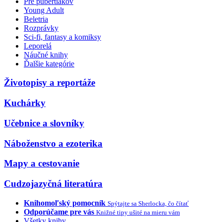
Pre pubertiakov
Young Adult
Beletria
Rozprávky
Sci-fi, fantasy a komiksy
Leporelá
Náučné knihy
Ďalšie kategórie
Životopisy a reportáže
Kuchárky
Učebnice a slovníky
Náboženstvo a ezoterika
Mapy a cestovanie
Cudzojazyčná literatúra
Knihomoľský pomocník
Spýtajte sa Sherlocka, čo čítať
Odporúčame pre vás
Knižné tipy ušité na mieru vám
Všetky knihy