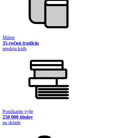
Máme
35-ročnú tradíciu
predaja kníh
Ponúkame vyše
250 000 titulov
na sklade