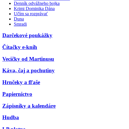
Denník odvážneho bojka
Krimi Dominika Dána
Učím sa rozprávať
Duna
Smradi
Darčekové poukážky
Čítačky e-kníh
Vecičky od Martinusu
Káva, čaj a pochutiny
Hrnčeky a fľaše
Papiernictvo
Zápisníky a kalendáre
Hudba