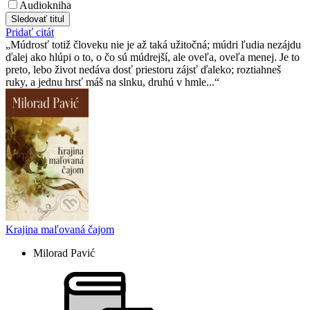
Audiokniha
Sledovať titul
Pridať citát
Múdrosť totiž človeku nie je až taká užitočná; múdri ľudia nezájdu
ďalej ako hlúpi o to, o čo sú múdrejší, ale oveľa, oveľa menej. Je to
preto, lebo život nedáva dosť priestoru zájsť ďaleko; roztiahneš
ruky, a jednu hrsť máš na slnku, druhú v hmle...
Krajina maľovaná čajom
Milorad Pavić