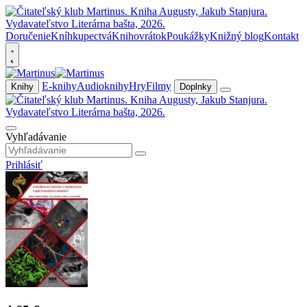
Doručenie
Kníhkupectvá
Knihovrátok
Poukážky
Knižný blog
Kontakt
E-knihy
Audioknihy
Hry
Filmy
Knihy
Doplnky
Vyhľadávanie
Prihlásiť