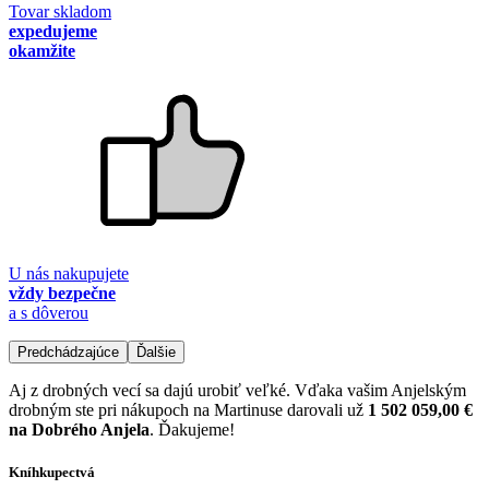
Tovar skladom
expedujeme
okamžite
U nás nakupujete
vždy bezpečne
a s dôverou
Predchádzajúce
Ďalšie
Aj z drobných vecí sa dajú urobiť veľké. Vďaka vašim Anjelským
drobným ste pri nákupoch na Martinuse darovali už
1 502 059,00 €
na Dobrého Anjela
. Ďakujeme!
Kníhkupectvá