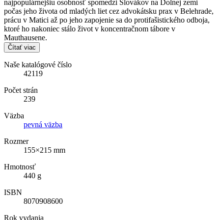
najpopulárnejšiu osobnosť spomedzi Slovákov na Dolnej zemi
počas jeho života od mladých liet cez advokátsku prax v Belehrade,
prácu v Matici až po jeho zapojenie sa do protifašistického odboja,
ktoré ho nakoniec stálo život v koncentračnom tábore v
Mauthausene.
Čítať viac
Naše katalógové číslo
42119
Počet strán
239
Väzba
pevná väzba
Rozmer
155×215 mm
Hmotnosť
440 g
ISBN
8070908600
Rok vydania