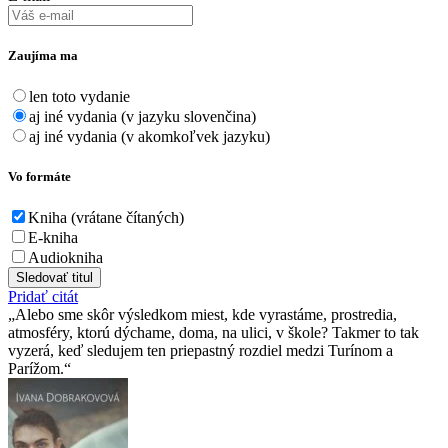
Zaujíma ma
len toto vydanie
aj iné vydania (v jazyku slovenčina)
aj iné vydania (v akomkoľvek jazyku)
Vo formáte
Kniha (vrátane čítaných)
E-kniha
Audiokniha
Sledovať titul
Pridať citát
Alebo sme skôr výsledkom miest, kde vyrastáme, prostredia,
atmosféry, ktorú dýchame, doma, na ulici, v škole? Takmer to tak
vyzerá, keď sledujem ten priepastný rozdiel medzi Turínom a
Parížom.