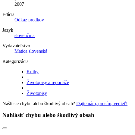
2007
Edícia
Odkaz predkov
Jazyk
slovenčina
Vydavateľstvo
Matica slovenská
Kategorizácia
Knihy
Životopisy a reportáže
Životopisy
Našli ste chybu alebo škodlivý obsah?
Dajte nám, prosím, vedieť!
Nahlásiť chybu alebo škodlivý obsah