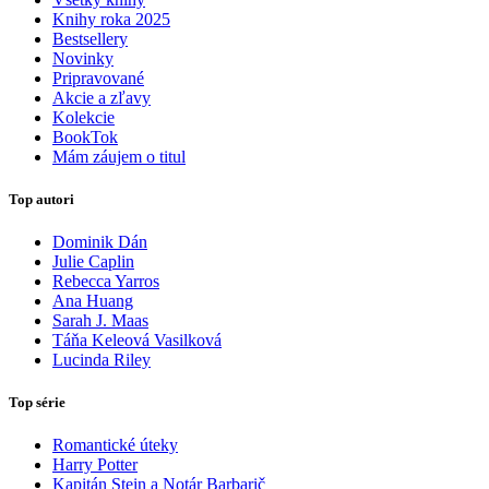
Knihy roka 2025
Bestsellery
Novinky
Pripravované
Akcie a zľavy
Kolekcie
BookTok
Mám záujem o titul
Top autori
Dominik Dán
Julie Caplin
Rebecca Yarros
Ana Huang
Sarah J. Maas
Táňa Keleová Vasilková
Lucinda Riley
Top série
Romantické úteky
Harry Potter
Kapitán Stein a Notár Barbarič