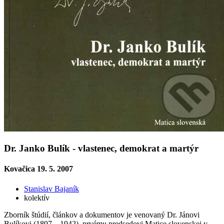
Dr. Janko Bulík - vlastenec, demokrat a martýr
Kovačica 19. 5. 2007
Stanislav Bajaník
kolektív
Zborník štúdií, článkov a dokumentov je venovaný Dr. Jánovi
Bulíkovi (1897 – 1942), prvému predsedovi Matice slovenskej v