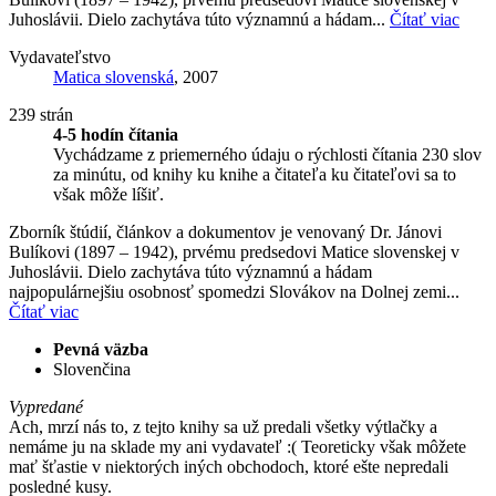
Juhoslávii. Dielo zachytáva túto významnú a hádam...
Čítať viac
Vydavateľstvo
Matica slovenská
, 2007
239 strán
4-5 hodín čítania
Vychádzame z priemerného údaju o rýchlosti čítania 230 slov
za minútu, od knihy ku knihe a čitateľa ku čitateľovi sa to
však môže líšiť.
Zborník štúdií, článkov a dokumentov je venovaný Dr. Jánovi
Bulíkovi (1897 – 1942), prvému predsedovi Matice slovenskej v
Juhoslávii. Dielo zachytáva túto významnú a hádam
najpopulárnejšiu osobnosť spomedzi Slovákov na Dolnej zemi...
Čítať viac
Pevná väzba
Slovenčina
Vypredané
Ach, mrzí nás to, z tejto knihy sa už predali všetky výtlačky a
nemáme ju na sklade my ani vydavateľ :( Teoreticky však môžete
mať šťastie v niektorých iných obchodoch, ktoré ešte nepredali
posledné kusy.