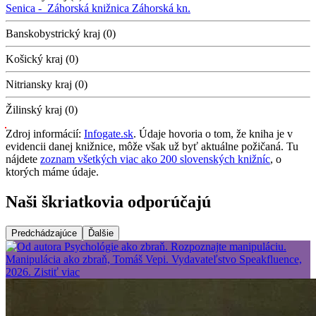
Senica -
Záhorská knižnica
Záhorská kn.
Banskobystrický kraj (0)
Košický kraj (0)
Nitriansky kraj (0)
Žilinský kraj (0)
Zdroj informácií:
Infogate.sk
. Údaje hovoria o tom, že kniha je v
evidencii danej knižnice, môže však už byť aktuálne požičaná. Tu
nájdete
zoznam všetkých viac ako 200 slovenských knižníc
, o
ktorých máme údaje.
Naši škriatkovia odporúčajú
Predchádzajúce
Ďalšie