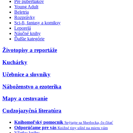
Pre pubertiakov
Young Adult
Beletria
Rozprávky
Sci-fi, fantasy a komiksy
Leporelá
Náučné knihy
Ďalšie kategórie
Životopisy a reportáže
Kuchárky
Učebnice a slovníky
Náboženstvo a ezoterika
Mapy a cestovanie
Cudzojazyčná literatúra
Knihomoľský pomocník
Spýtajte sa Sherlocka, čo čítať
Odporúčame pre vás
Knižné tipy ušité na mieru vám
Všetky knihy