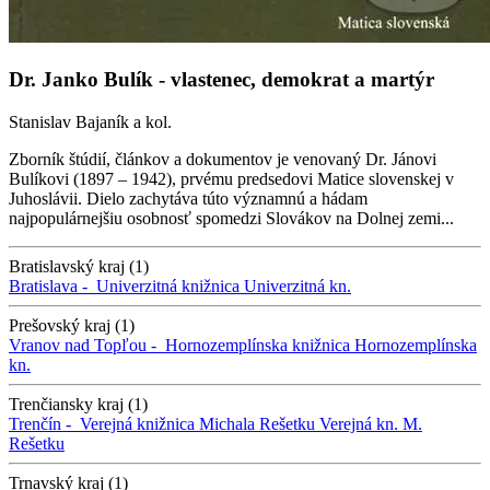
Dr. Janko Bulík - vlastenec, demokrat a martýr
Stanislav Bajaník a kol.
Zborník štúdií, článkov a dokumentov je venovaný Dr. Jánovi
Bulíkovi (1897 – 1942), prvému predsedovi Matice slovenskej v
Juhoslávii. Dielo zachytáva túto významnú a hádam
najpopulárnejšiu osobnosť spomedzi Slovákov na Dolnej zemi...
Bratislavský kraj (1)
Bratislava -
Univerzitná knižnica
Univerzitná kn.
Prešovský kraj (1)
Vranov nad Topľou -
Hornozemplínska knižnica
Hornozemplínska
kn.
Trenčiansky kraj (1)
Trenčín -
Verejná knižnica Michala Rešetku
Verejná kn. M.
Rešetku
Trnavský kraj (1)