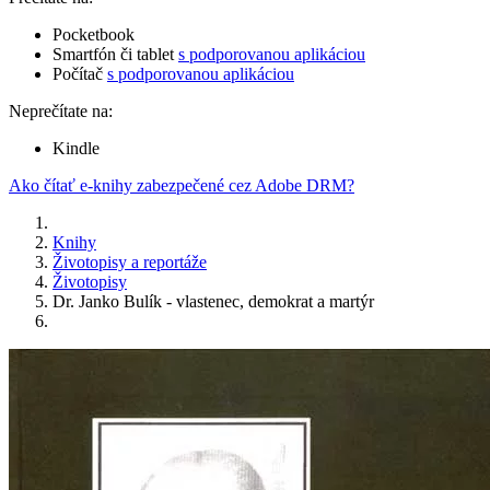
Pocketbook
Smartfón či tablet
s podporovanou aplikáciou
Počítač
s podporovanou aplikáciou
Neprečítate na:
Kindle
Ako čítať e-knihy zabezpečené cez Adobe DRM?
Knihy
Životopisy a reportáže
Životopisy
Dr. Janko Bulík - vlastenec, demokrat a martýr