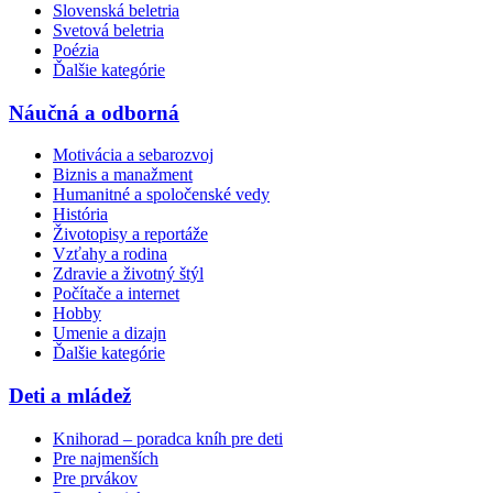
Slovenská beletria
Svetová beletria
Poézia
Ďalšie kategórie
Náučná a odborná
Motivácia a sebarozvoj
Biznis a manažment
Humanitné a spoločenské vedy
História
Životopisy a reportáže
Vzťahy a rodina
Zdravie a životný štýl
Počítače a internet
Hobby
Umenie a dizajn
Ďalšie kategórie
Deti a mládež
Knihorad – poradca kníh pre deti
Pre najmenších
Pre prvákov