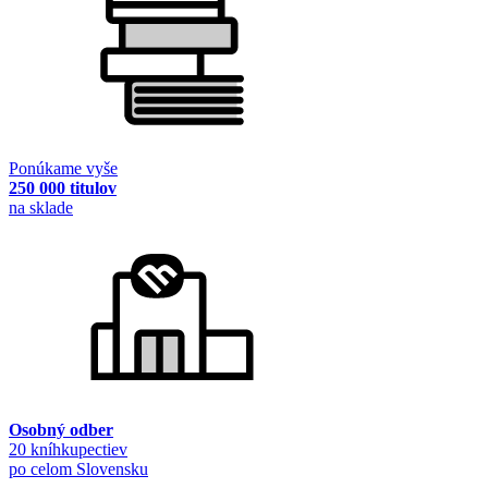
Ponúkame vyše
250 000 titulov
na sklade
Osobný odber
20 kníhkupectiev
po celom Slovensku