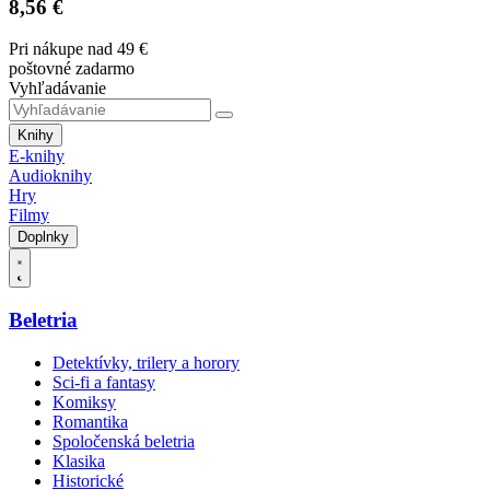
8,56 €
Pri nákupe nad 49 €
poštovné zadarmo
Vyhľadávanie
Knihy
E-knihy
Audioknihy
Hry
Filmy
Doplnky
Beletria
Detektívky, trilery a horory
Sci-fi a fantasy
Komiksy
Romantika
Spoločenská beletria
Klasika
Historické