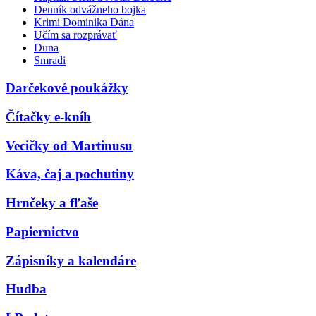
Denník odvážneho bojka
Krimi Dominika Dána
Učím sa rozprávať
Duna
Smradi
Darčekové poukážky
Čítačky e-kníh
Vecičky od Martinusu
Káva, čaj a pochutiny
Hrnčeky a fľaše
Papiernictvo
Zápisníky a kalendáre
Hudba