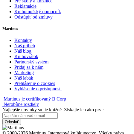
Pre školy a knižnice
Reklamácie
Knihomoľský pomocník
Odstúpiť od zmluvy
Martinus
Kontakty
Náš príbeh
Náš blog
Knihovrátok
Partnerský systém
Pridaj sa k nám
Marketing
Náš labák
Prehlásenie o cookies
Vyhlásenie o prístupnosti
Martinus je certifikovaný B Corp
Nerobíme rozdiely
Najlepšie novinky sú tie knižné. Získajte ich ako prví:
Odoslať
© 2000-2026 Martinus. Internetové kníhkupectvo. Všetky práva