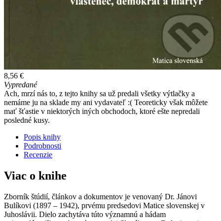
8,56 €
Vypredané
Ach, mrzí nás to, z tejto knihy sa už predali všetky výtlačky a
nemáme ju na sklade my ani vydavateľ :( Teoreticky však môžete
mať šťastie v niektorých iných obchodoch, ktoré ešte nepredali
posledné kusy.
Popis knihy
Podrobnosti
Recenzie
Viac o knihe
Zborník štúdií, článkov a dokumentov je venovaný Dr. Jánovi
Bulíkovi (1897 – 1942), prvému predsedovi Matice slovenskej v
Juhoslávii. Dielo zachytáva túto významnú a hádam