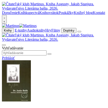
Doručenie
Kníhkupectvá
Knihovrátok
Poukážky
Knižný blog
Kontakt
E-knihy
Audioknihy
Hry
Filmy
Knihy
Doplnky
Vyhľadávanie
Prihlásiť