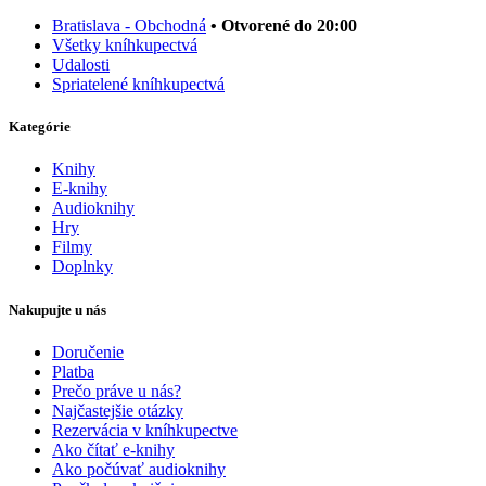
Bratislava - Obchodná
• Otvorené do 20:00
Všetky kníhkupectvá
Udalosti
Spriatelené kníhkupectvá
Kategórie
Knihy
E-knihy
Audioknihy
Hry
Filmy
Doplnky
Nakupujte u nás
Doručenie
Platba
Prečo práve u nás?
Najčastejšie otázky
Rezervácia v kníhkupectve
Ako čítať e-knihy
Ako počúvať audioknihy