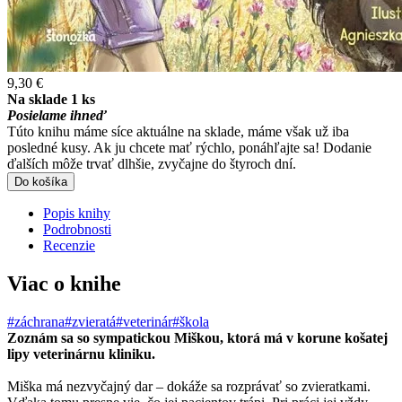
9,30 €
Na sklade 1 ks
Posielame ihneď
Túto knihu máme síce aktuálne na sklade, máme však už iba
posledné kusy. Ak ju chcete mať rýchlo, ponáhľajte sa! Dodanie
ďalších môže trvať dlhšie, zvyčajne do štyroch dní.
Do košíka
Popis knihy
Podrobnosti
Recenzie
Viac o knihe
#záchrana
#zvieratá
#veterinár
#škola
Zoznám sa so sympatickou Miškou, ktorá má v korune košatej
lipy veterinárnu kliniku.
Miška má nezvyčajný dar – dokáže sa rozprávať so zvieratkami.