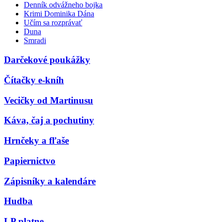
Denník odvážneho bojka
Krimi Dominika Dána
Učím sa rozprávať
Duna
Smradi
Darčekové poukážky
Čítačky e-kníh
Vecičky od Martinusu
Káva, čaj a pochutiny
Hrnčeky a fľaše
Papiernictvo
Zápisníky a kalendáre
Hudba
LP platne