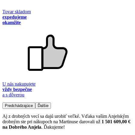
Tovar skladom
expedujeme
okamžite
U nás nakupujete
vždy bezpečne
a s dôverou
Predchádzajúce
Ďalšie
Aj z drobných vecí sa dajú urobiť veľké. Vďaka vašim Anjelským
drobným ste pri nákupoch na Martinuse darovali už
1 501 609,00 €
na Dobrého Anjela
. Ďakujeme!