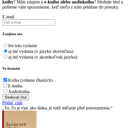
knihy
? Máte záujem o
e-knihu alebo audioknihu
? Sledujte titul a
pošleme vám upozornenie, keď niečo z toho pridáme do ponuky.
E-mail
Zaujíma ma
len toto vydanie
aj iné vydania (v jazyku slovenčina)
aj iné vydania (v akomkoľvek jazyku)
Vo formáte
Kniha (vrátane čítaných)
E-kniha
Audiokniha
Sledovať titul
Pridať citát
To, čo je viac ako láska, je totiž mlčanie plné porozumenia.