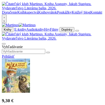
Doručenie
Kníhkupectvá
Knihovrátok
Poukážky
Knižný blog
Kontakt
E-knihy
Audioknihy
Hry
Filmy
Knihy
Doplnky
Vyhľadávanie
Prihlásiť
9,30 €