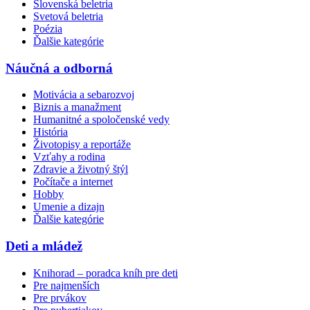
Slovenská beletria
Svetová beletria
Poézia
Ďalšie kategórie
Náučná a odborná
Motivácia a sebarozvoj
Biznis a manažment
Humanitné a spoločenské vedy
História
Životopisy a reportáže
Vzťahy a rodina
Zdravie a životný štýl
Počítače a internet
Hobby
Umenie a dizajn
Ďalšie kategórie
Deti a mládež
Knihorad – poradca kníh pre deti
Pre najmenších
Pre prvákov