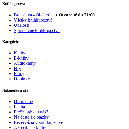
Kníhkupectvá
Bratislava - Obchodná
• Otvorené do 21:00
Všetky kníhkupectvá
Udalosti
Spriatelené kníhkupectvá
Kategórie
Knihy
E-knihy
Audioknihy
Hry
Filmy
Doplnky
Nakupujte u nás
Doručenie
Platba
Prečo práve u nás?
Najčastejšie otázky
Rezervácia v kníhkupectve
Ako čítať e-knihy