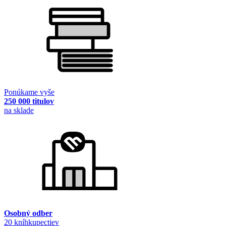
Ponúkame vyše
250 000 titulov
na sklade
Osobný odber
20 kníhkupectiev