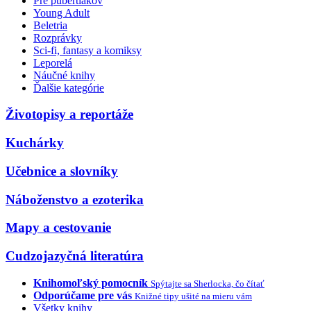
Pre pubertiakov
Young Adult
Beletria
Rozprávky
Sci-fi, fantasy a komiksy
Leporelá
Náučné knihy
Ďalšie kategórie
Životopisy a reportáže
Kuchárky
Učebnice a slovníky
Náboženstvo a ezoterika
Mapy a cestovanie
Cudzojazyčná literatúra
Knihomoľský pomocník
Spýtajte sa Sherlocka, čo čítať
Odporúčame pre vás
Knižné tipy ušité na mieru vám
Všetky knihy