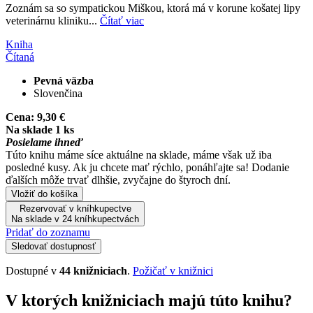
Zoznám sa so sympatickou Miškou, ktorá má v korune košatej lipy
veterinárnu kliniku...
Čítať viac
Kniha
Čítaná
Pevná väzba
Slovenčina
Cena:
9,30 €
Na sklade 1 ks
Posielame ihneď
Túto knihu máme síce aktuálne na sklade, máme však už iba
posledné kusy. Ak ju chcete mať rýchlo, ponáhľajte sa! Dodanie
ďalších môže trvať dlhšie, zvyčajne do štyroch dní.
Vložiť do košíka
Rezervovať v kníhkupectve
Na sklade v 24 kníhkupectvách
Pridať do zoznamu
Sledovať dostupnosť
Dostupné v
44 knižniciach
.
Požičať v knižnici
V ktorých knižniciach majú túto knihu?