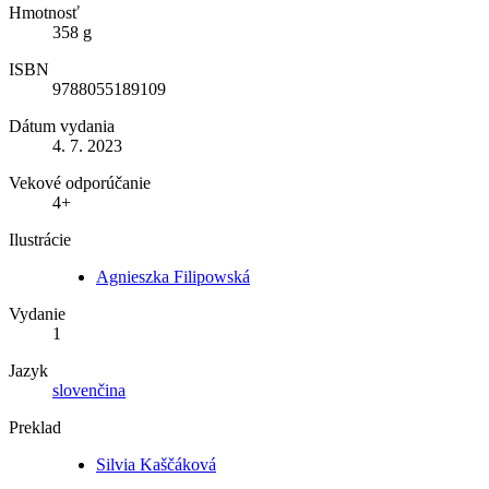
Hmotnosť
358 g
ISBN
9788055189109
Dátum vydania
4. 7. 2023
Vekové odporúčanie
4+
Ilustrácie
Agnieszka Filipowská
Vydanie
1
Jazyk
slovenčina
Preklad
Silvia Kaščáková