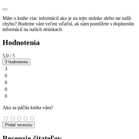
Máte o knihe viac informácií ako je na tejto stránke alebo ste našli
chybu? Budeme vám veľmi vďační, ak nám pomôžete s doplnením
informácií na našich stránkach.
Hodnotenia
5,0
/ 5
3 hodnotenia
3
0
0
0
0
Ako sa páčila kniha vám?
Pridať recenziu
Recenzie čitateľov