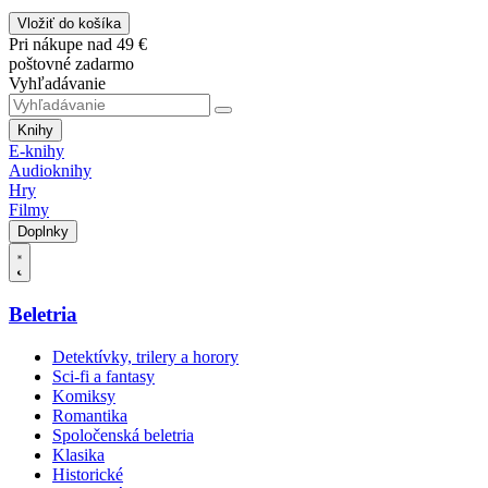
Vložiť do košíka
Pri nákupe nad 49 €
poštovné zadarmo
Vyhľadávanie
Knihy
E-knihy
Audioknihy
Hry
Filmy
Doplnky
Beletria
Detektívky, trilery a horory
Sci-fi a fantasy
Komiksy
Romantika
Spoločenská beletria
Klasika
Historické