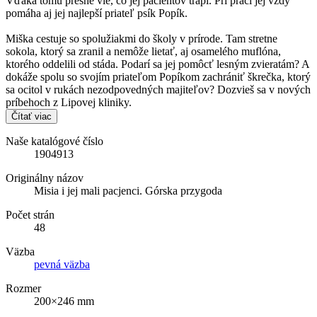
Vďaka tomu presne vie, čo jej pacientov trápi. Pri práci jej vždy
pomáha aj jej najlepší priateľ psík Popík.
Miška cestuje so spolužiakmi do školy v prírode. Tam stretne
sokola, ktorý sa zranil a nemôže lietať, aj osamelého muflóna,
ktorého oddelili od stáda. Podarí sa jej pomôcť lesným zvieratám? A
dokáže spolu so svojím priateľom Popíkom zachrániť škrečka, ktorý
sa ocitol v rukách nezodpovedných majiteľov? Dozvieš sa v nových
príbehoch z Lipovej kliniky.
Čítať viac
Naše katalógové číslo
1904913
Originálny názov
Misia i jej mali pacjenci. Górska przygoda
Počet strán
48
Väzba
pevná väzba
Rozmer
200×246 mm