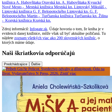
knižnica A. Habovštiaka
Oravská kn. A. Habovštiaka
Kysucké
Nové Mesto -
Mestská knižnica
Mestská kn.
Liptovský Mikuláš -
Liptovská knižnica G. F. Belopotockého
Liptovská kn. G. F.
Belopotockého
Martin -
Turčianska knižnica
Turčianska kn.
Žilina
-
Krajská knižnica
Krajská kn.
Zdroj informácií:
Infogate.sk
. Údaje hovoria o tom, že kniha je v
evidencii danej knižnice, môže však už byť aktuálne požičaná. Tu
nájdete
zoznam všetkých viac ako 200 slovenských knižníc
, o
ktorých máme údaje.
Naši škriatkovia odporúčajú
Predchádzajúce
Ďalšie