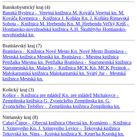
Banskobystrický kraj (4)
Banská Bystrica -
Verejná knižnica M. Kováča
Verejná kn. M.
Kováča
Kremnica -
Knižnica J. Kollára
Kn. J. Kollára
Rimavská
Sobota -
Knižnica M. Hrebendu
Kn. M. Hrebendu
Veľký Krtíš -
Hontiansko-novohradská knižnica A.H. Škultétyho
Hontiansko-
novohradská kn.
Bratislavský kraj (7)
Bratislava -
Knižnica Nové Mesto
Kn. Nové Mesto
Bratislava -
Mestská knižnica
Mestská kn.
Bratislava -
Miestna knižnica
Petržalka
Miestna kn. Petržalka
Bratislava -
Staromestská knižnica
Staromestská kn.
Malacky -
Knižnica MCK
Kn. MCK
Pezinok -
Malokarpatská knižnica
Malokarpatská kn.
Svätý Jur -
Mestská
knižnica
Mestská kn.
Košický kraj (3)
Košice -
Knižnica pre mládež
Kn. pre mládež
Michalovce -
Zemplínska knižnica G. Zvonického
Zemplínska kn. G.
Zvonického
Trebišov -
Zemplínska knižnica
Zemplínska kn.
Nitriansky kraj (8)
Cabaj-Čápor -
Obecná knižnica
Obecná kn.
Komárno -
Knižnica
J. Szinnyeiho
Kn. J. Szinnyeiho
Levice -
Tekovská knižnica
Tekovská kn.
Nitra -
Krajská knižnica K. Kmeťka
Krajská kn.