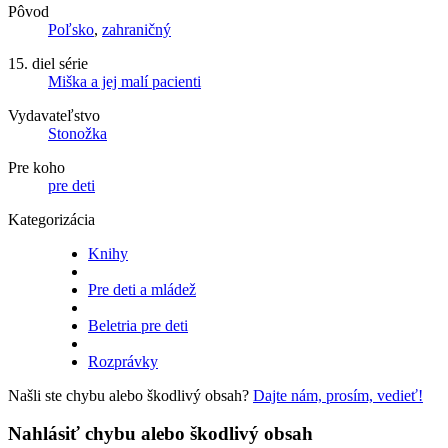
Pôvod
Poľsko
,
zahraničný
15. diel série
Miška a jej malí pacienti
Vydavateľstvo
Stonožka
Pre koho
pre deti
Kategorizácia
Knihy
Pre deti a mládež
Beletria pre deti
Rozprávky
Našli ste chybu alebo škodlivý obsah?
Dajte nám, prosím, vedieť!
Nahlásiť chybu alebo škodlivý obsah