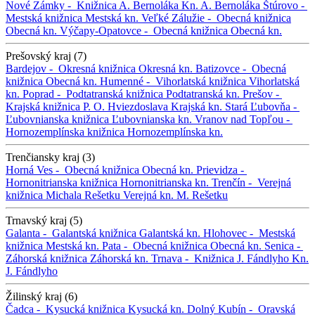
Nové Zámky -
Knižnica A. Bernoláka
Kn. A. Bernoláka
Štúrovo -
Mestská knižnica
Mestská kn.
Veľké Zálužie -
Obecná knižnica
Obecná kn.
Výčapy-Opatovce -
Obecná knižnica
Obecná kn.
Prešovský kraj (7)
Bardejov -
Okresná knižnica
Okresná kn.
Batizovce -
Obecná
knižnica
Obecná kn.
Humenné -
Vihorlatská knižnica
Vihorlatská
kn.
Poprad -
Podtatranská knižnica
Podtatranská kn.
Prešov -
Krajská knižnica P. O. Hviezdoslava
Krajská kn.
Stará Ľubovňa -
Ľubovnianska knižnica
Ľubovnianska kn.
Vranov nad Topľou -
Hornozemplínska knižnica
Hornozemplínska kn.
Trenčiansky kraj (3)
Horná Ves -
Obecná knižnica
Obecná kn.
Prievidza -
Hornonitrianska knižnica
Hornonitrianska kn.
Trenčín -
Verejná
knižnica Michala Rešetku
Verejná kn. M. Rešetku
Trnavský kraj (5)
Galanta -
Galantská knižnica
Galantská kn.
Hlohovec -
Mestská
knižnica
Mestská kn.
Pata -
Obecná knižnica
Obecná kn.
Senica -
Záhorská knižnica
Záhorská kn.
Trnava -
Knižnica J. Fándlyho
Kn.
J. Fándlyho
Žilinský kraj (6)
Čadca -
Kysucká knižnica
Kysucká kn.
Dolný Kubín -
Oravská