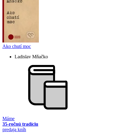
Ako chutí moc
Ladislav Mňačko
Máme
35-ročnú tradíciu
predaja kníh