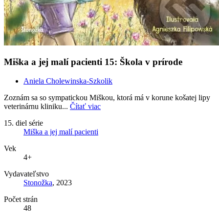
Miška a jej malí pacienti 15: Škola v prírode
Aniela Cholewinska-Szkolik
Zoznám sa so sympatickou Miškou, ktorá má v korune košatej lipy
veterinárnu kliniku...
Čítať viac
15. diel série
Miška a jej malí pacienti
Vek
4+
Vydavateľstvo
Stonožka
, 2023
Počet strán
48