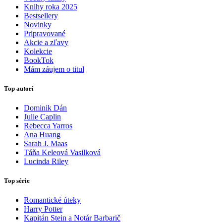
Knihy roka 2025
Bestsellery
Novinky
Pripravované
Akcie a zľavy
Kolekcie
BookTok
Mám záujem o titul
Top autori
Dominik Dán
Julie Caplin
Rebecca Yarros
Ana Huang
Sarah J. Maas
Táňa Keleová Vasilková
Lucinda Riley
Top série
Romantické úteky
Harry Potter
Kapitán Stein a Notár Barbarič