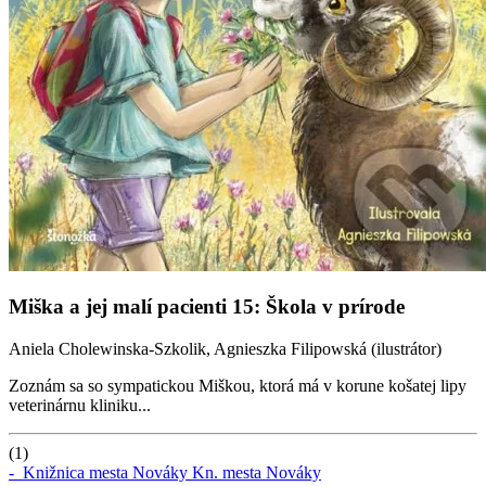
Miška a jej malí pacienti 15: Škola v prírode
Aniela Cholewinska-Szkolik, Agnieszka Filipowská (ilustrátor)
Zoznám sa so sympatickou Miškou, ktorá má v korune košatej lipy
veterinárnu kliniku...
(1)
-
Knižnica mesta Nováky
Kn. mesta Nováky