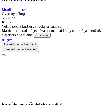
Monika Ludhová
Overený nákup
5.8.2023
Kniha
Veľmi pekná knižka , vnučke sa páčila .
Martinus tam rada objednávam a mám aj kómy máme štyri vnúčatka
a aj dcéra a ja čitame
Čítať viac
reagovať
1 pozitívne hodnotenie
1
0 negatívne hodnotenia
0
Poznáte nový čitateľský profil?