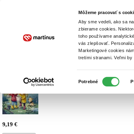
Doručenie
Kníhkupectvá
Knihovrátok
Poukážky
Knižný blog
Kontakt
Môžeme pracovať s cooki
Aby sme vedeli, ako sa na 
zbierame cookies. Niektor
E-knihy
Audioknihy
Hry
Filmy
Knihy
Doplnky
toho používame analytické
vás zlepšovať. Personaliz
Vyhľadávanie
Marketingové cookies nám 
tretími stranami. Veľmi b
Prihlásiť
Výber
Potrebné
P
súhlasu
9,19 €