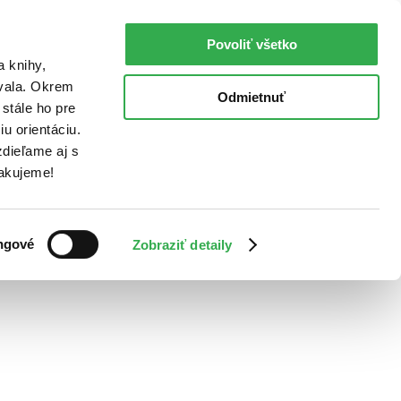
Povoliť všetko
a knihy,
ovala. Okrem
Odmietnuť
stále ho pre
u orientáciu.
dieľame aj s
Ďakujeme!
ngové
Zobraziť detaily