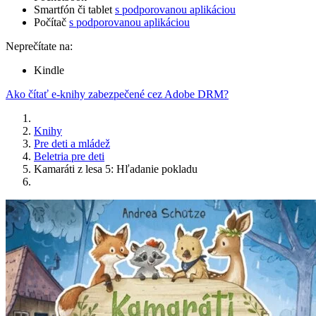
Smartfón či tablet
s podporovanou aplikáciou
Počítač
s podporovanou aplikáciou
Neprečítate na:
Kindle
Ako čítať e-knihy zabezpečené cez Adobe DRM?
Knihy
Pre deti a mládež
Beletria pre deti
Kamaráti z lesa 5: Hľadanie pokladu