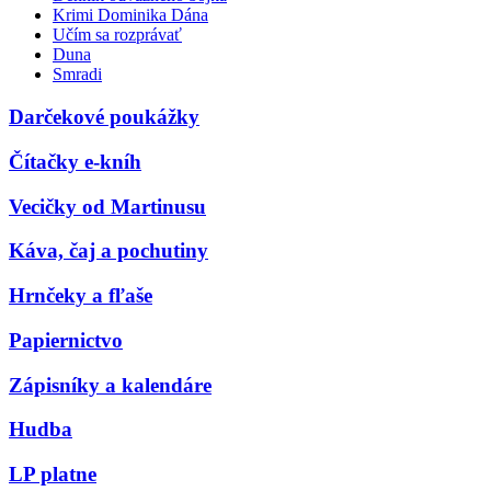
Krimi Dominika Dána
Učím sa rozprávať
Duna
Smradi
Darčekové poukážky
Čítačky e-kníh
Vecičky od Martinusu
Káva, čaj a pochutiny
Hrnčeky a fľaše
Papiernictvo
Zápisníky a kalendáre
Hudba
LP platne