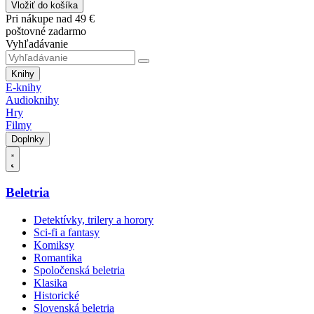
Vložiť do košíka
Pri nákupe nad 49 €
poštovné zadarmo
Vyhľadávanie
Knihy
E-knihy
Audioknihy
Hry
Filmy
Doplnky
Beletria
Detektívky, trilery a horory
Sci-fi a fantasy
Komiksy
Romantika
Spoločenská beletria
Klasika
Historické
Slovenská beletria