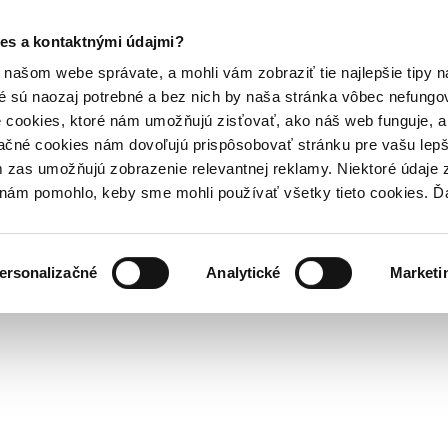
es a kontaktnými údajmi?
našom webe správate, a mohli vám zobraziť tie najlepšie tipy n
é sú naozaj potrebné a bez nich by naša stránka vôbec nefung
 cookies, ktoré nám umožňujú zisťovať, ako náš web funguje, a 
ačné cookies nám dovoľujú prispôsobovať stránku pre vašu lepši
zas umožňujú zobrazenie relevantnej reklamy. Niektoré údaje z
y nám pomohlo, keby sme mohli používať všetky tieto cookies. 
ersonalizačné
Analytické
Marketi