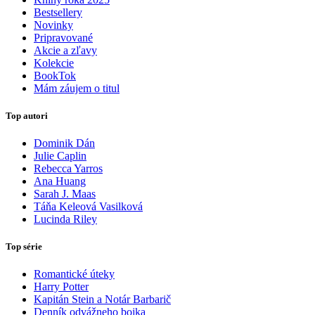
Bestsellery
Novinky
Pripravované
Akcie a zľavy
Kolekcie
BookTok
Mám záujem o titul
Top autori
Dominik Dán
Julie Caplin
Rebecca Yarros
Ana Huang
Sarah J. Maas
Táňa Keleová Vasilková
Lucinda Riley
Top série
Romantické úteky
Harry Potter
Kapitán Stein a Notár Barbarič
Denník odvážneho bojka