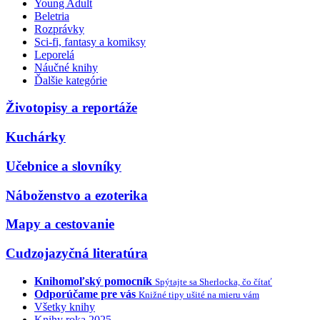
Young Adult
Beletria
Rozprávky
Sci-fi, fantasy a komiksy
Leporelá
Náučné knihy
Ďalšie kategórie
Životopisy a reportáže
Kuchárky
Učebnice a slovníky
Náboženstvo a ezoterika
Mapy a cestovanie
Cudzojazyčná literatúra
Knihomoľský pomocník
Spýtajte sa Sherlocka, čo čítať
Odporúčame pre vás
Knižné tipy ušité na mieru vám
Všetky knihy
Knihy roka 2025