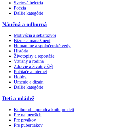
Svetová beletria
Poézia
Ďalšie kategórie
Náučná a odborná
Motivácia a sebarozvoj
Biznis a manažment
Humanitné a spoločenské vedy
História
Životopisy a reportáže
Vzťahy a rodina
Zdravie a životný štýl
Počítače a internet
Hobby
Umenie a dizajn
Ďalšie kategórie
Deti a mládež
Knihorad – poradca kníh pre deti
Pre najmenších
Pre prvákov
Pre pubertiakov