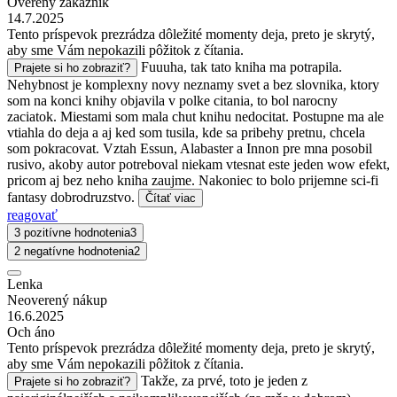
Overený zákazník
14.7.2025
Tento príspevok prezrádza dôležité momenty deja, preto je skrytý,
aby sme Vám nepokazili pôžitok z čítania.
Fuuuha, tak tato kniha ma potrapila.
Prajete si ho zobraziť?
Nehybnost je komplexny novy neznamy svet a bez slovnika, ktory
som na konci knihy objavila v polke citania, to bol narocny
zaciatok. Miestami som mala chut knihu nedocitat. Postupne ma ale
vtiahla do deja a aj ked som tusila, kde sa pribehy pretnu, chcela
som pokracovat. Vztah Essun, Alabaster a Innon pre mna posobil
rusivo, akoby autor potreboval niekam vtesnat este jeden wow efekt,
pricom aj bez neho kniha zaujme. Nakoniec to bolo prijemne sci-fi
fantasy dobrodruzstvo.
Čítať viac
reagovať
3 pozitívne hodnotenia
3
2 negatívne hodnotenia
2
Lenka
Neoverený nákup
16.6.2025
Och áno
Tento príspevok prezrádza dôležité momenty deja, preto je skrytý,
aby sme Vám nepokazili pôžitok z čítania.
Takže, za prvé, toto je jeden z
Prajete si ho zobraziť?