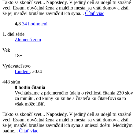
Takto sa skončí svet... Naposledy. V jediný deň sa udejú tri strašné
veci. Essun, obyčajná žena z malého mesta, sa vráti domov a zistí,
že jej manžel brutálne zavraždil ich syna...
Čítať viac
4,3
34 hodnotení
1. diel série
Zlomená zem
Vek
18+
Vydavateľstvo
Lindeni
, 2024
448 strán
8 hodín čítania
Vychádzame z priemerného údaju o rýchlosti čítania 230 slov
za minútu, od knihy ku knihe a čitateľa ku čitateľovi sa to
však môže líšiť.
Takto sa skončí svet... Naposledy. V jediný deň sa udejú tri strašné
veci. Essun, obyčajná žena z malého mesta, sa vráti domov a zistí,
že jej manžel brutálne zavraždil ich syna a uniesol dcéru. Medzitým
padne...
Čítať viac