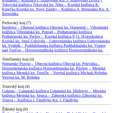
Komárno -
Knižnica J. Szinnyeiho
Kn. J. Szinnyeiho
Levice -
Tekovská knižnica
Tekovská kn.
Nitra -
Krajská knižnica K.
Kmeťka
Krajská kn.
Nové Zámky -
Knižnica A. Bernoláka
Kn. A.
Bernoláka
Prešovský kraj (7)
Bardejov -
Okresná knižnica
Okresná kn.
Humenné -
Vihorlatská
knižnica
Vihorlatská kn.
Poprad -
Podtatranská knižnica
Podtatranská kn.
Prešov -
Krajská knižnica P. O. Hviezdoslava
Krajská kn.
Stará Ľubovňa -
Ľubovnianska knižnica
Ľubovnianska
kn.
Svidník -
Podduklianska knižnica
Podduklianska kn.
Vranov
nad Topľou -
Hornozemplínska knižnica
Hornozemplínska kn.
Trenčiansky kraj (4)
Nitrianske Pravno -
Obecná knižnica
Obecná kn.
Prievidza -
Hornonitrianska knižnica
Hornonitrianska kn.
Púchov -
Mestská
knižnica
Mestská kn.
Trenčín -
Verejná knižnica Michala Rešetku
Verejná kn. M. Rešetku
Trnavský kraj (4)
Galanta -
Galantská knižnica
Galantská kn.
Hlohovec -
Mestská
knižnica
Mestská kn.
Senica -
Záhorská knižnica
Záhorská kn.
Trnava -
Knižnica J. Fándlyho
Kn. J. Fándlyho
Žilinský kraj (6)