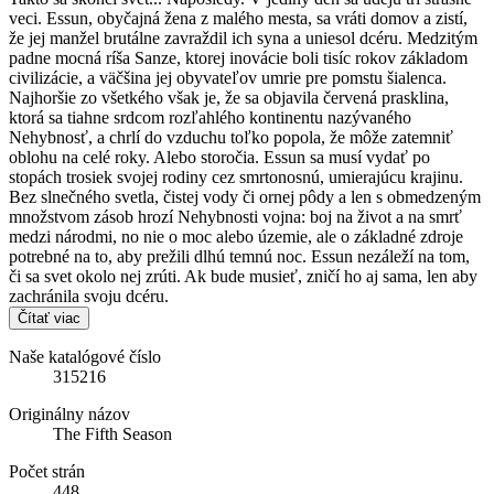
veci. Essun, obyčajná žena z malého mesta, sa vráti domov a zistí,
že jej manžel brutálne zavraždil ich syna a uniesol dcéru. Medzitým
padne mocná ríša Sanze, ktorej inovácie boli tisíc rokov základom
civilizácie, a väčšina jej obyvateľov umrie pre pomstu šialenca.
Najhoršie zo všetkého však je, že sa objavila červená prasklina,
ktorá sa tiahne srdcom rozľahlého kontinentu nazývaného
Nehybnosť, a chrlí do vzduchu toľko popola, že môže zatemniť
oblohu na celé roky. Alebo storočia. Essun sa musí vydať po
stopách trosiek svojej rodiny cez smrtonosnú, umierajúcu krajinu.
Bez slnečného svetla, čistej vody či ornej pôdy a len s obmedzeným
množstvom zásob hrozí Nehybnosti vojna: boj na život a na smrť
medzi národmi, no nie o moc alebo územie, ale o základné zdroje
potrebné na to, aby prežili dlhú temnú noc. Essun nezáleží na tom,
či sa svet okolo nej zrúti. Ak bude musieť, zničí ho aj sama, len aby
zachránila svoju dcéru.
Čítať viac
Naše katalógové číslo
315216
Originálny názov
The Fifth Season
Počet strán
448