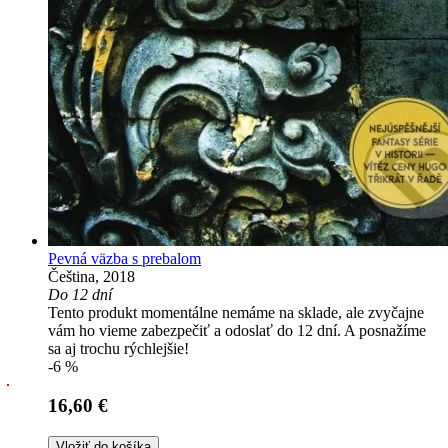
Pevná väzba s prebalom
Čeština, 2018
Do 12 dní
Tento produkt momentálne nemáme na sklade, ale zvyčajne
vám ho vieme zabezpečiť a odoslať do 12 dní. A posnažíme
sa aj trochu rýchlejšie!
-6 %
16,60 €
Vložiť do košíka