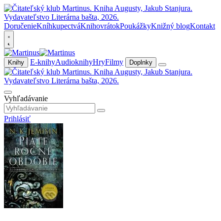
Doručenie
Kníhkupectvá
Knihovrátok
Poukážky
Knižný blog
Kontakt
E-knihy
Audioknihy
Hry
Filmy
Knihy
Doplnky
Vyhľadávanie
Prihlásiť