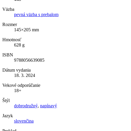
Väzba
pevná väzba s prebalom
Rozmer
145×205 mm
Hmotnosť
628 g
ISBN
9788056639085
Dátum vydania
18. 3. 2024
Vekové odporúčanie
18+
Štýl
dobrodružný
,
napínavý
Jazyk
slovenčina
Preklad