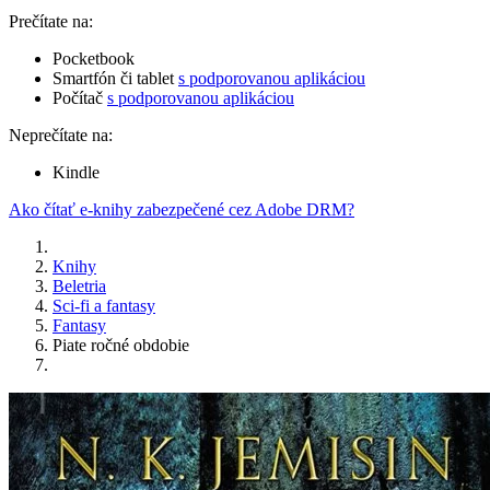
Prečítate na:
Pocketbook
Smartfón či tablet
s podporovanou aplikáciou
Počítač
s podporovanou aplikáciou
Neprečítate na:
Kindle
Ako čítať e-knihy zabezpečené cez Adobe DRM?
Knihy
Beletria
Sci-fi a fantasy
Fantasy
Piate ročné obdobie