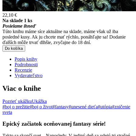
22,10 €
Na sklade 1 ks
Posielame ihneď
Túto knihu máme síce aktuálne na sklade, máme však už iba
posledné kusy. Ak ju chcete mať rýchlo, ponáhľajte sa! Dodanie
ďalších môže trvať dlhšie, zvyčajne do 18 dní.
Do košíka
Popis knihy
Podrobnosti
Recenzie
Vydavateľstvo
Viac o knihe
Pozrieť ukážku
Ukážka
#boj o prežitie
#boj o život
#fantasy
#unesené dieťa
#utópia
#zničenie
sveta
Epický začiatok oceňovanej fantasy série!
Takto sa skončí svet... Naposledy. V jediný deň sa udejú tri strašné