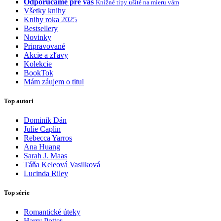
Odporúčame pre vás
Knižné tipy ušité na mieru vám
Všetky knihy
Knihy roka 2025
Bestsellery
Novinky
Pripravované
Akcie a zľavy
Kolekcie
BookTok
Mám záujem o titul
Top autori
Dominik Dán
Julie Caplin
Rebecca Yarros
Ana Huang
Sarah J. Maas
Táňa Keleová Vasilková
Lucinda Riley
Top série
Romantické úteky
Harry Potter