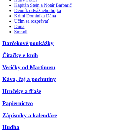
Kapitán Stein a Notár Barbarič
Denník odvážneho bojka
Krimi Dominika Dána
Učím sa rozprávať
Duna
Smradi
Darčekové poukážky
Čítačky e-kníh
Vecičky od Martinusu
Káva, čaj a pochutiny
Hrnčeky a fľaše
Papiernictvo
Zápisníky a kalendáre
Hudba