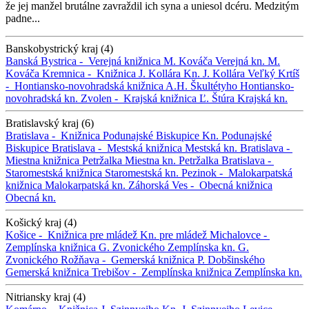
že jej manžel brutálne zavraždil ich syna a uniesol dcéru. Medzitým
padne...
Banskobystrický kraj (4)
Banská Bystrica -
Verejná knižnica M. Kováča
Verejná kn. M.
Kováča
Kremnica -
Knižnica J. Kollára
Kn. J. Kollára
Veľký Krtíš
-
Hontiansko-novohradská knižnica A.H. Škultétyho
Hontiansko-
novohradská kn.
Zvolen -
Krajská knižnica Ľ. Štúra
Krajská kn.
Bratislavský kraj (6)
Bratislava -
Knižnica Podunajské Biskupice
Kn. Podunajské
Biskupice
Bratislava -
Mestská knižnica
Mestská kn.
Bratislava -
Miestna knižnica Petržalka
Miestna kn. Petržalka
Bratislava -
Staromestská knižnica
Staromestská kn.
Pezinok -
Malokarpatská
knižnica
Malokarpatská kn.
Záhorská Ves -
Obecná knižnica
Obecná kn.
Košický kraj (4)
Košice -
Knižnica pre mládež
Kn. pre mládež
Michalovce -
Zemplínska knižnica G. Zvonického
Zemplínska kn. G.
Zvonického
Rožňava -
Gemerská knižnica P. Dobšinského
Gemerská knižnica
Trebišov -
Zemplínska knižnica
Zemplínska kn.
Nitriansky kraj (4)