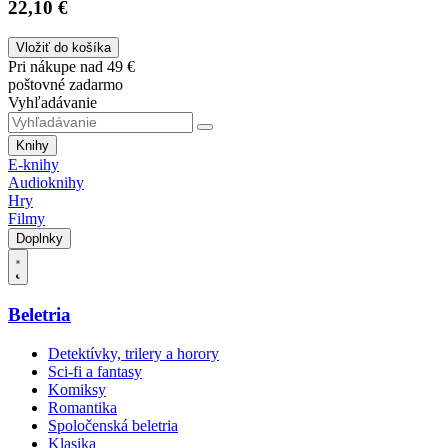
22,10 €
Vložiť do košíka
Pri nákupe nad 49 €
poštovné zadarmo
Vyhľadávanie
Knihy
E-knihy
Audioknihy
Hry
Filmy
Doplnky
Beletria
Detektívky, trilery a horory
Sci-fi a fantasy
Komiksy
Romantika
Spoločenská beletria
Klasika