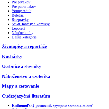
Pre prvákov
Pre pubertiakov
Young Adult
Beletria
Rozprávky
Sci-fi, fantasy a komiksy
Leporelá
Náučné knihy
Ďalšie kategórie
Životopisy a reportáže
Kuchárky
Učebnice a slovníky
Náboženstvo a ezoterika
Mapy a cestovanie
Cudzojazyčná literatúra
Knihomoľský pomocník
Spýtajte sa Sherlocka, čo čítať