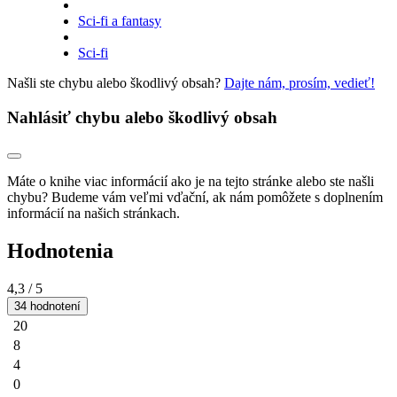
Sci-fi a fantasy
Sci-fi
Našli ste chybu alebo škodlivý obsah?
Dajte nám, prosím, vedieť!
Nahlásiť chybu alebo škodlivý obsah
Máte o knihe viac informácií ako je na tejto stránke alebo ste našli
chybu? Budeme vám veľmi vďační, ak nám pomôžete s doplnením
informácií na našich stránkach.
Hodnotenia
4,3
/ 5
34 hodnotení
20
8
4
0