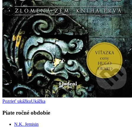
Pozrieť ukážku
Ukážka
Piate ročné obdobie
N.K. Jemisin