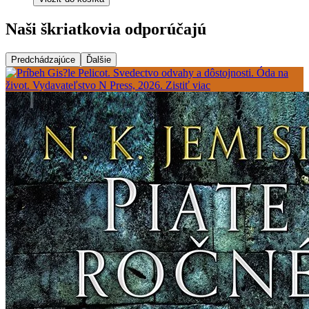
Naši škriatkovia odporúčajú
Predchádzajúce
Ďalšie