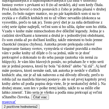
najoriginálnejších a najkomplikovanejších (za mňa v dobrom)
fantasy svetov s prvkami sci fi (to až neskôr), aký som kedy čítala.
Prvá kniha hovorí o troch postavách z čoho je jedna písaná v druhej
osobe, čo bolo najprv matúce, no po pár kapitolách som si na to
zvykla a v ďalších knihách mi to už vôbec nevadilo (dokonca sa
vysvetlilo, prečo to tak je). Tento prvý diel je za mňa definitívne z
celej serie úplne najlepší, veľmi som si ho užila, úplne som ho zhltla.
Vzadu v knihe máte mimochodom dve dôležité legendy. Jedna je s
cudzími slovíčkami a kmenmi a druhá je s jednotlivými obdobiami,
čo som zistila až po dočítaní knižky, takže miestsmi to bolo jemne
chaotické (mojou chybou). Autorka proste prekopala cekové
fungovanie fantasy svetov, vymyslela si vlastné pravidlá a možno
vám v polke knihy už dôjde o čo sa jedná, stále to je dosť
prekvapivé a dokonalo to do seba pasuje (autorka vás nemá za
hlúpych). Je vám lúto hlavných postáv, no prísaham že v tejto serii
nie je jediná postava, ktorá by bola "tá dobrá" alebo "tá zlá". Aj keď
máte postavu, ktorú nemáte radi, tak autorka je neskôr v ďalších
knihách: aha, nie je až tak nahovno a má dôvody dôvody, prečo to
robila (až na manžela hlavnej postavy- ale to od prvej kapitoly prvej
knihy alebo už podla popisu deja viete, že je neskutočný debil ). Na
druhej strane, som len v polke tretej knihy, takže to sa môže ešte
lahko zmeniť. Táto seria je všetko a podla mna prekvapí aj veľmi
sčítaného človeka.
Čítať viac
reagovať
2 pozitívne hodnotenia
2