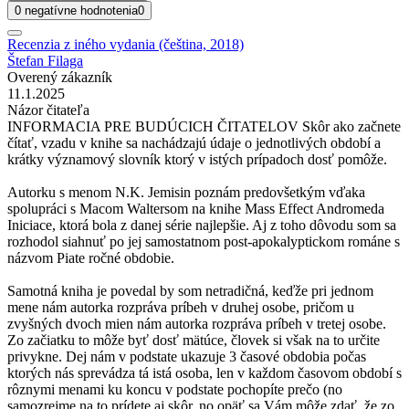
0 negatívne hodnotenia
0
Recenzia z iného vydania (čeština, 2018)
Štefan Filaga
Overený zákazník
11.1.2025
Názor čitateľa
INFORMACIA PRE BUDÚCICH ČITATELOV Skôr ako začnete
čítať, vzadu v knihe sa nachádzajú údaje o jednotlivých období a
krátky významový slovník ktorý v istých prípadoch dosť pomôže.
Autorku s menom N.K. Jemisin poznám predovšetkým vďaka
spolupráci s Macom Waltersom na knihe Mass Effect Andromeda
Iniciace, ktorá bola z danej série najlepšie. Aj z toho dôvodu som sa
rozhodol siahnuť po jej samostatnom post-apokalyptickom románe s
názvom Piate ročné obdobie.
Samotná kniha je povedal by som netradičná, keďže pri jednom
mene nám autorka rozpráva príbeh v druhej osobe, pričom u
zvyšných dvoch mien nám autorka rozpráva príbeh v tretej osobe.
Zo začiatku to môže byť dosť mätúce, človek si však na to určite
privykne. Dej nám v podstate ukazuje 3 časové obdobia počas
ktorých nás sprevádza tá istá osoba, len v každom časovom období s
rôznymi menami ku koncu v podstate pochopíte prečo (no
samozrejme na to prídete aj skôr, no opäť sa Vám môže zdať, že zo