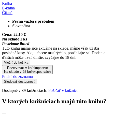
Kniha
E-kniha
Čítaná
Pevná väzba s prebalom
Slovenčina
Cena:
22,10 €
Na sklade 1 ks
Posielame ihneď
Túto knihu máme síce aktuálne na sklade, máme však už iba
posledné kusy. Ak ju chcete mať rýchlo, ponáhľajte sa! Dodanie
ďalších môže trvať dlhšie, zvyčajne do 18 dní.
Vložiť do košíka
Rezervovať v kníhkupectve
Na sklade v 25 kníhkupectvách
Pridať do zoznamu
Sledovať dostupnosť
Dostupné v
39 knižniciach
.
Požičať v knižnici
V ktorých knižniciach majú túto knihu?