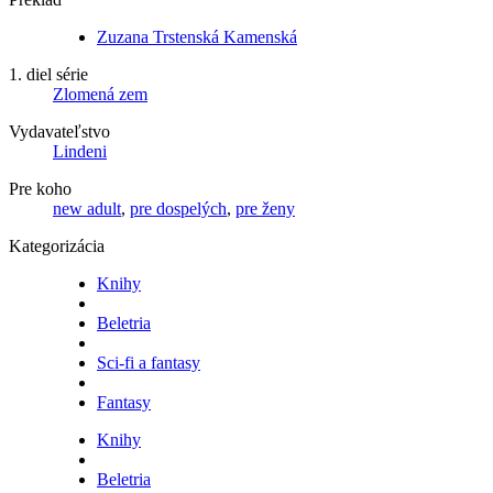
Zuzana Trstenská Kamenská
1. diel série
Zlomená zem
Vydavateľstvo
Lindeni
Pre koho
new adult
,
pre dospelých
,
pre ženy
Kategorizácia
Knihy
Beletria
Sci-fi a fantasy
Fantasy
Knihy
Beletria