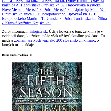
Čadca -
Kysucká knižnica
Kysucká kn.
Dolný Kubín -
Oravská
knižnica A. Habovštiaka
Oravská kn. A. Habovštiaka
Kysucké
Nové Mesto -
Mestská knižnica
Mestská kn.
Liptovský Mikuláš -
Liptovská knižnica G. F. Belopotockého
Liptovská kn. G. F.
Belopotockého
Martin -
Turčianska knižnica
Turčianska kn.
Žilina
-
Krajská knižnica
Krajská kn.
Zdroj informácií:
Infogate.sk
. Údaje hovoria o tom, že kniha je v
evidencii danej knižnice, môže však už byť aktuálne požičaná. Tu
nájdete
zoznam všetkých viac ako 200 slovenských knižníc
, o
ktorých máme údaje.
Ďalšie knižné vydania (2)