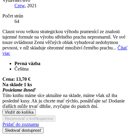
Vydavateľstvo
Crew
, 2021
Počet strán
64
Claust svou velkou strategickou výhodu pramenící ze znalosti
tajemné formule na výrobu střelného prachu nepromarnil. Ve své
touze ovládnout Zemi věčných oblak vybudoval nedobytnou
pevnost, v níž skladuje ohromné množství černého prachu...
Čítať
viac
Pevná väzba
Čeština
Cena:
13,70 €
Na sklade 1 ks
Posielame ihneď
Túto knihu máme síce aktuálne na sklade, máme však už iba
posledné kusy. Ak ju chcete mať rýchlo, ponáhľajte sa! Dodanie
ďalších môže trvať dlhšie, zvyčajne do piatich dní.
Vložiť do košíka
Rezervovať v kníhkupectve
Pridať do zoznamu
Sledovať dostupnosť