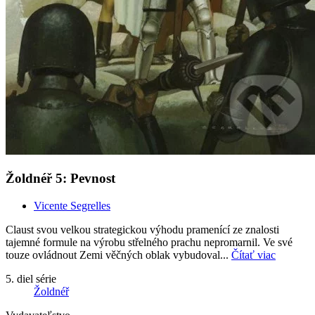
Žoldnéř 5: Pevnost
Vicente Segrelles
Claust svou velkou strategickou výhodu pramenící ze znalosti
tajemné formule na výrobu střelného prachu nepromarnil. Ve své
touze ovládnout Zemi věčných oblak vybudoval...
Čítať viac
5. diel série
Žoldnéř