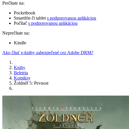
Prečítate na:
Pocketbook
Smartfón či tablet
s podporovanou aplikáciou
Počítač
s podporovanou aplikáciou
Neprečítate na:
Kindle
Ako čítať e-knihy zabezpečené cez Adobe DRM?
Knihy
Beletria
Komiksy
Žoldnéř 5: Pevnost