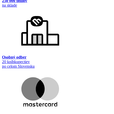
250 000 titulov
na sklade
Osobný odber
20 kníhkupectiev
po celom Slovensku