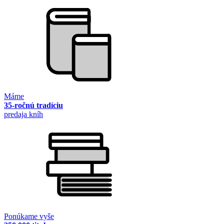
Máme
35-ročnú tradíciu
predaja kníh
Ponúkame vyše