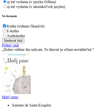
aj iné vydania (v jazyku čeština)
aj iné vydania (v akomkoľvek jazyku)
Vo formáte
Kniha (vrátane čítaných)
E-kniha
Audiokniha
Sledovať titul
Pridať citát
Dobre vidíme iba srdcom. To hlavné je očiam neviditeľné.
Malý princ
Antoine de Saint-Exupéry