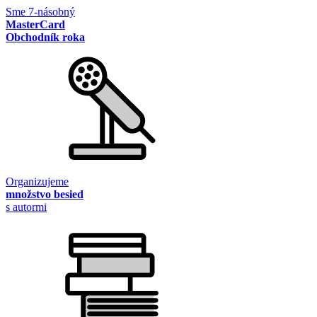
Sme 7-násobný
MasterCard
Obchodník roka
Organizujeme
množstvo besied
s autormi