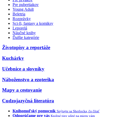
Pre pubertiakov
Young Adult
Beletria
Rozprávky
Sci-fi, fantasy a komiksy
Leporelá
Náučné knihy
Ďalšie kategórie
Životopisy a reportáže
Kuchárky
Učebnice a slovníky
Náboženstvo a ezoterika
Mapy a cestovanie
Cudzojazyčná literatúra
Knihomoľský pomocník
Spýtajte sa Sherlocka, čo čítať
Odporúčame pre vás
Knižné tipy ušité na mieru vám