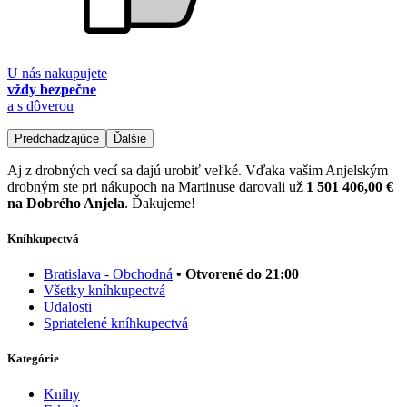
U nás nakupujete
vždy bezpečne
a s dôverou
Predchádzajúce
Ďalšie
Aj z drobných vecí sa dajú urobiť veľké. Vďaka vašim Anjelským
drobným ste pri nákupoch na Martinuse darovali už
1 501 406,00 €
na Dobrého Anjela
. Ďakujeme!
Kníhkupectvá
Bratislava - Obchodná
• Otvorené do 21:00
Všetky kníhkupectvá
Udalosti
Spriatelené kníhkupectvá
Kategórie
Knihy