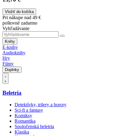
Vložiť do košíka
Pri nákupe nad 49 €
poštovné zadarmo
Vyhľadávanie
Knihy
E-knihy
Audioknihy
Hry
Filmy
Doplnky
Beletria
Detektívky, trilery a horory
Sci-fi a fantasy
Komiksy
Romantika
Spoločenská beletria
Klasika