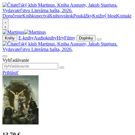
Doručenie
Kníhkupectvá
Knihovrátok
Poukážky
Knižný blog
Kontakt
E-knihy
Audioknihy
Hry
Filmy
Knihy
Doplnky
Vyhľadávanie
Prihlásiť
13,70 €