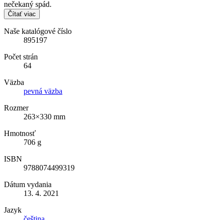
nečekaný spád.
Čítať viac
Naše katalógové číslo
895197
Počet strán
64
Väzba
pevná väzba
Rozmer
263×330 mm
Hmotnosť
706 g
ISBN
9788074499319
Dátum vydania
13. 4. 2021
Jazyk
čeština