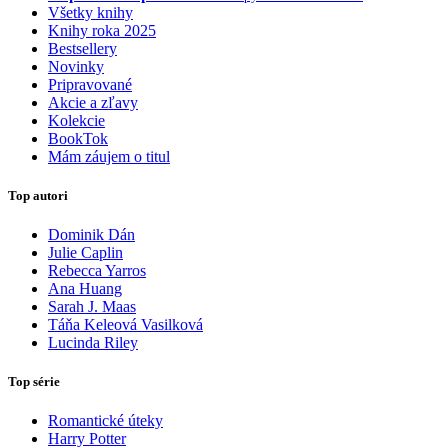
Všetky knihy
Knihy roka 2025
Bestsellery
Novinky
Pripravované
Akcie a zľavy
Kolekcie
BookTok
Mám záujem o titul
Top autori
Dominik Dán
Julie Caplin
Rebecca Yarros
Ana Huang
Sarah J. Maas
Táňa Keleová Vasilková
Lucinda Riley
Top série
Romantické úteky
Harry Potter