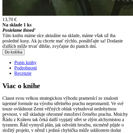
13,70 €
Na sklade 1 ks
Posielame ihneď
Túto knihu máme síce aktuálne na sklade, máme však už iba
posledné kusy. Ak ju chcete mať rýchlo, ponáhľajte sa! Dodanie
ďalších môže trvať dlhšie, zvyčajne do piatich dní.
Do košíka
Popis knihy
Podrobnosti
Recenzie
Viac o knihe
Claust svou velkou strategickou výhodu pramenící ze znalosti
tajemné formule na výrobu střelného prachu nepromarnil. Ve své
touze ovládnout Zemi věčných oblak vybudoval nedobytnou
pevnost, v níž skladuje ohromné množství černého prachu. Mnichy
Řádu z Kráteru tak čeká další vypjatý střet se zlým alchymistou a
tyranem. Řád vymyslí plán, jak odvrátit hrozbu, nicméně půjde o
složitý projekt, v němž i jediná chybička může událostem dodat