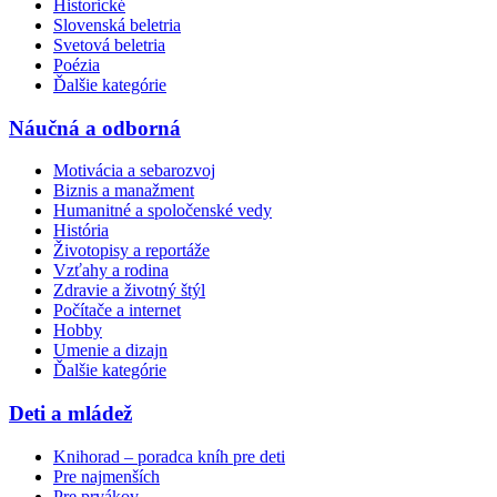
Historické
Slovenská beletria
Svetová beletria
Poézia
Ďalšie kategórie
Náučná a odborná
Motivácia a sebarozvoj
Biznis a manažment
Humanitné a spoločenské vedy
História
Životopisy a reportáže
Vzťahy a rodina
Zdravie a životný štýl
Počítače a internet
Hobby
Umenie a dizajn
Ďalšie kategórie
Deti a mládež
Knihorad – poradca kníh pre deti
Pre najmenších
Pre prvákov