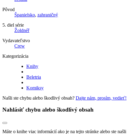
Pôvod
Španielsko
,
zahraničný
5. diel série
Žoldnéř
Vydavateľstvo
Crew
Kategorizácia
Knihy
Beletria
Komiksy
Našli ste chybu alebo škodlivý obsah?
Dajte nám, prosím, vedieť!
Nahlásiť chybu alebo škodlivý obsah
Máte o knihe viac informácií ako je na tejto stránke alebo ste našli