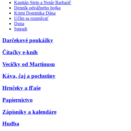
Kapitán Stein a Notár Barbarič
Denník odvážneho bojka
Krimi Dominika Dána
Učím sa rozprávať
Duna
Smradi
Darčekové poukážky
Čítačky e-kníh
Vecičky od Martinusu
Káva, čaj a pochutiny
Hrnčeky a fľaše
Papiernictvo
Zápisníky a kalendáre
Hudba