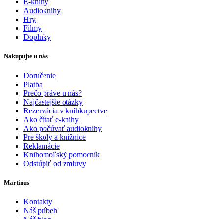
E-knihy
Audioknihy
Hry
Filmy
Doplnky
Nakupujte u nás
Doručenie
Platba
Prečo práve u nás?
Najčastejšie otázky
Rezervácia v kníhkupectve
Ako čítať e-knihy
Ako počúvať audioknihy
Pre školy a knižnice
Reklamácie
Knihomoľský pomocník
Odstúpiť od zmluvy
Martinus
Kontakty
Náš príbeh