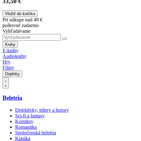
33,50 €
Vložiť do košíka
Pri nákupe nad 49 €
poštovné zadarmo
Vyhľadávanie
Knihy
E-knihy
Audioknihy
Hry
Filmy
Doplnky
Beletria
Detektívky, trilery a horory
Sci-fi a fantasy
Komiksy
Romantika
Spoločenská beletria
Klasika