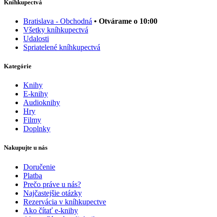
Kníhkupectvá
Bratislava - Obchodná
• Otvárame o 10:00
Všetky kníhkupectvá
Udalosti
Spriatelené kníhkupectvá
Kategórie
Knihy
E-knihy
Audioknihy
Hry
Filmy
Doplnky
Nakupujte u nás
Doručenie
Platba
Prečo práve u nás?
Najčastejšie otázky
Rezervácia v kníhkupectve
Ako čítať e-knihy