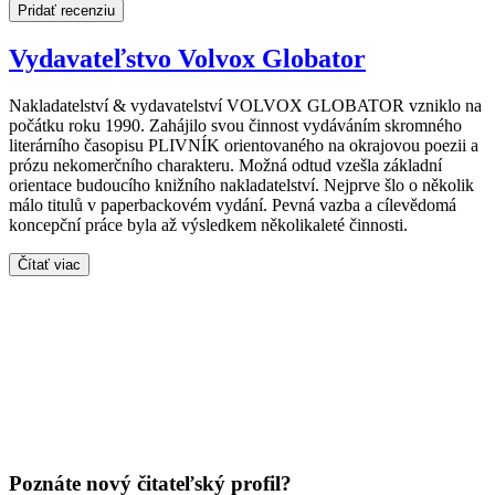
Pridať recenziu
Vydavateľstvo Volvox Globator
Nakladatelství & vydavatelství VOLVOX GLOBATOR vzniklo na
počátku roku 1990. Zahájilo svou činnost vydáváním skromného
literárního časopisu PLIVNÍK orientovaného na okrajovou poezii a
prózu nekomerčního charakteru. Možná odtud vzešla základní
orientace budoucího knižního nakladatelství. Nejprve šlo o několik
málo titulů v paperbackovém vydání. Pevná vazba a cílevědomá
koncepční práce byla až výsledkem několikaleté činnosti.
Čítať viac
Poznáte nový čitateľský profil?