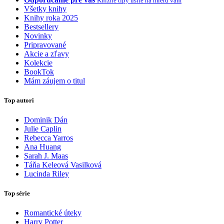
Knižné tipy ušité na mieru vám
Všetky knihy
Knihy roka 2025
Bestsellery
Novinky
Pripravované
Akcie a zľavy
Kolekcie
BookTok
Mám záujem o titul
Top autori
Dominik Dán
Julie Caplin
Rebecca Yarros
Ana Huang
Sarah J. Maas
Táňa Keleová Vasilková
Lucinda Riley
Top série
Romantické úteky
Harry Potter