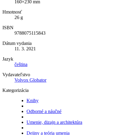
160×230 mm
Hmotnosť
26 g
ISBN
9788075115843
Dátum vydania
11. 3. 2021
Jazyk
čeština
Vydavateľstvo
Volvox Globator
Kategorizácia
Knihy
Odborné a náučné
Umenie, dizajn a architektúra
Dejiny a teória umenia