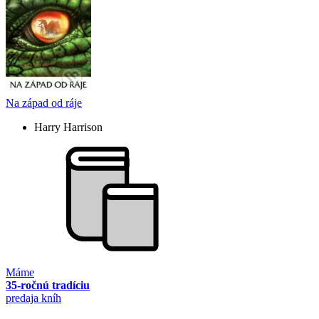
Na západ od ráje
Harry Harrison
Máme
35-ročnú tradíciu
predaja kníh