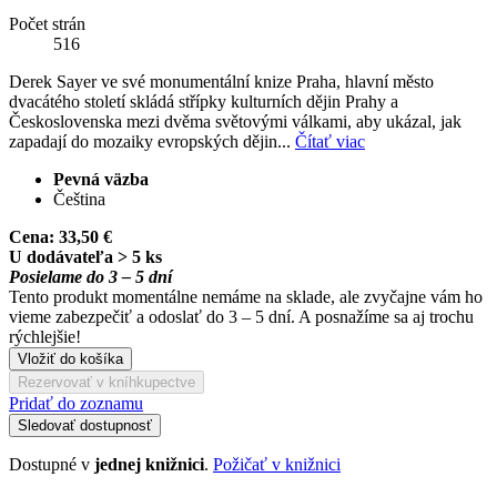
Počet strán
516
Derek Sayer ve své monumentální knize Praha, hlavní město
dvacátého století skládá střípky kulturních dějin Prahy a
Československa mezi dvěma světovými válkami, aby ukázal, jak
zapadají do mozaiky evropských dějin...
Čítať viac
Pevná väzba
Čeština
Cena:
33,50 €
U dodávateľa > 5 ks
Posielame do 3 – 5 dní
Tento produkt momentálne nemáme na sklade, ale zvyčajne vám ho
vieme zabezpečiť a odoslať do 3 – 5 dní. A posnažíme sa aj trochu
rýchlejšie!
Vložiť do košíka
Rezervovať v kníhkupectve
Pridať do zoznamu
Sledovať dostupnosť
Dostupné v
jednej knižnici
.
Požičať v knižnici