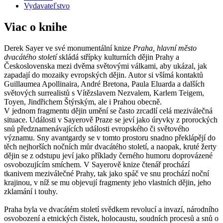
Vydavateľstvo
Viac o knihe
Derek Sayer ve své monumentální knize
Praha, hlavní město
dvacátého století s
kládá střípky kulturních dějin Prahy a
Československa mezi dvěma světovými válkami, aby ukázal, jak
zapadají do mozaiky evropských dějin. Autor si všímá kontaktů
Guillaumea Apollinaira, André Bretona, Paula Eluarda a dalších
světových surrealistů s Vítězslavem Nezvalem, Karlem Teigem,
Toyen, Jindřichem Štýrským, ale i Prahou obecně.
V jednom fragmentu dějin umění se často zrcadlí celá meziválečná
situace. Události v Sayerově Praze se jeví jako úryvky z prorockých
snů předznamenávajících události evropského či světového
významu. Sny avantgardy se v tomto prostoru snadno překlápějí do
těch nejhorších nočních můr dvacátého století, a naopak, kruté žerty
dějin se z odstupu jeví jako příklady černého humoru doprovázené
osvobozujícím smíchem. V Sayerově knize čtenář prochází
tkanivem meziválečné Prahy, tak jako spáč ve snu prochází noční
krajinou, v níž se mu objevují fragmenty jeho vlastních dějin, jeho
zklamání i touhy.
Praha byla ve dvacátém století svědkem revolucí a invazí, národního
osvobození a etnických čistek, holocaustu, soudních procesů a snů o