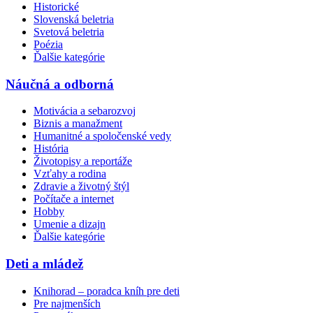
Historické
Slovenská beletria
Svetová beletria
Poézia
Ďalšie kategórie
Náučná a odborná
Motivácia a sebarozvoj
Biznis a manažment
Humanitné a spoločenské vedy
História
Životopisy a reportáže
Vzťahy a rodina
Zdravie a životný štýl
Počítače a internet
Hobby
Umenie a dizajn
Ďalšie kategórie
Deti a mládež
Knihorad – poradca kníh pre deti
Pre najmenších