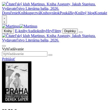
Doručenie
Kníhkupectvá
Knihovrátok
Poukážky
Knižný blog
Kontakt
E-knihy
Audioknihy
Hry
Filmy
Knihy
Doplnky
Vyhľadávanie
Prihlásiť