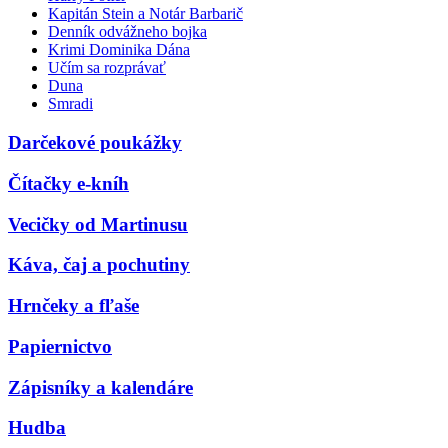
Kapitán Stein a Notár Barbarič
Denník odvážneho bojka
Krimi Dominika Dána
Učím sa rozprávať
Duna
Smradi
Darčekové poukážky
Čítačky e-kníh
Vecičky od Martinusu
Káva, čaj a pochutiny
Hrnčeky a fľaše
Papiernictvo
Zápisníky a kalendáre
Hudba