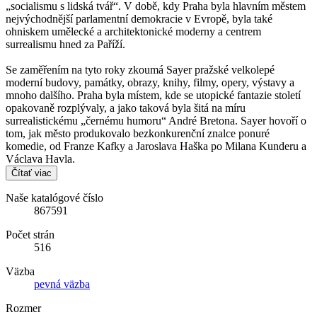
„socialismu s lidská tvář“. V době, kdy Praha byla hlavním městem
nejvýchodnější parlamentní demokracie v Evropě, byla také
ohniskem umělecké a architektonické moderny a centrem
surrealismu hned za Paříží.
Se zaměřením na tyto roky zkoumá Sayer pražské velkolepé
moderní budovy, památky, obrazy, knihy, filmy, opery, výstavy a
mnoho dalšího. Praha byla místem, kde se utopické fantazie století
opakovaně rozplývaly, a jako taková byla šitá na míru
surrealistickému „černému humoru“ André Bretona. Sayer hovoří o
tom, jak město produkovalo bezkonkurenční znalce ponuré
komedie, od Franze Kafky a Jaroslava Haška po Milana Kunderu a
Václava Havla.
Čítať viac
Naše katalógové číslo
867591
Počet strán
516
Väzba
pevná väzba
Rozmer