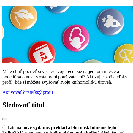
Máte chuť pozrieť si všetky svoje recenzie na jednom mieste a
podeliť sa o ne aj s ostatnými používateľmi? Aktivujte si čítateľský
profil, kde si môžete zvyšovať svoju knihomoľskú úroveň.
Aktivovať čitateľský profil
Sledovať titul
Čakáte na
nové vydanie, preklad alebo naskladnenie tejto
knihy
? Máte záujem o
e-knihu alebo audioknihu
? Sledujte titul a