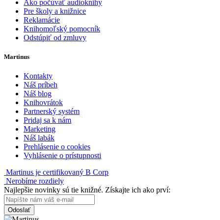
Ako počúvať audioknihy
Pre školy a knižnice
Reklamácie
Knihomoľský pomocník
Odstúpiť od zmluvy
Martinus
Kontakty
Náš príbeh
Náš blog
Knihovrátok
Partnerský systém
Pridaj sa k nám
Marketing
Náš labák
Prehlásenie o cookies
Vyhlásenie o prístupnosti
Martinus je certifikovaný B Corp
Nerobíme rozdiely
Najlepšie novinky sú tie knižné. Získajte ich ako prví:
Odoslať