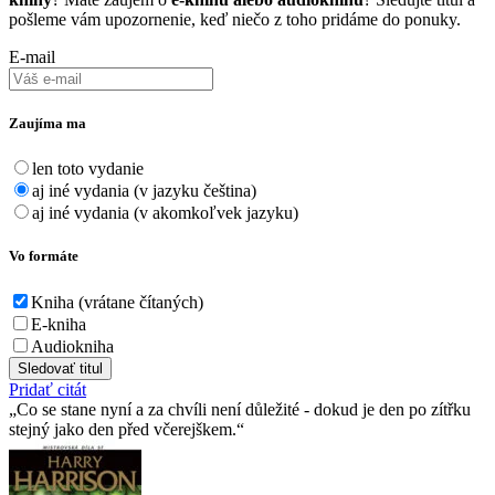
pošleme vám upozornenie, keď niečo z toho pridáme do ponuky.
E-mail
Zaujíma ma
len toto vydanie
aj iné vydania (v jazyku čeština)
aj iné vydania (v akomkoľvek jazyku)
Vo formáte
Kniha (vrátane čítaných)
E-kniha
Audiokniha
Sledovať titul
Pridať citát
Co se stane nyní a za chvíli není důležité - dokud je den po zítřku
stejný jako den před včerejškem.