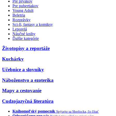
Pre prvákov
Pre pubertiakov
Young Adult
Beletria
Rozprávky
Sci-fi, fantasy a komiksy
Leporelá
Náučné knihy
Ďalšie kategórie
Životopisy a reportáže
Kuchárky
Učebnice a slovníky
Náboženstvo a ezoterika
Mapy a cestovanie
Cudzojazyčná literatúra
Knihomoľský pomocník
Spýtajte sa Sherlocka, čo čítať
Odporúčame pre vás