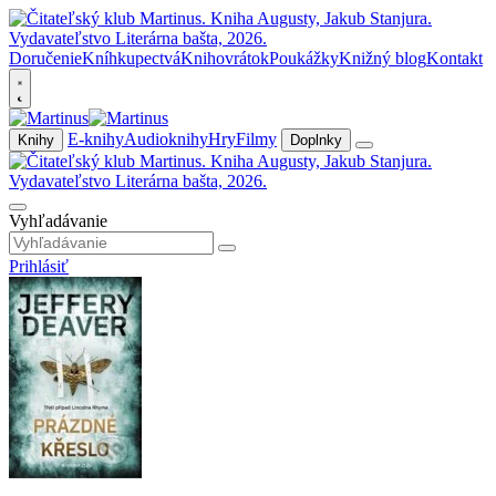
Doručenie
Kníhkupectvá
Knihovrátok
Poukážky
Knižný blog
Kontakt
E-knihy
Audioknihy
Hry
Filmy
Knihy
Doplnky
Vyhľadávanie
Prihlásiť