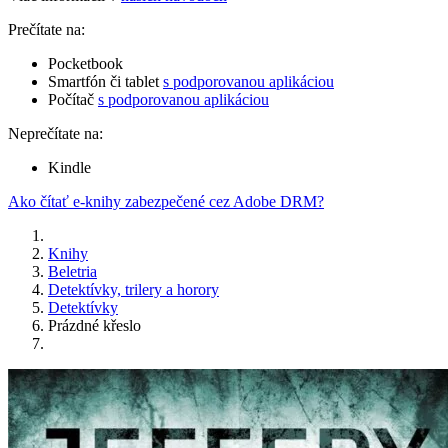
Prečítate na:
Pocketbook
Smartfón či tablet
s podporovanou aplikáciou
Počítač
s podporovanou aplikáciou
Neprečítate na:
Kindle
Ako čítať e-knihy zabezpečené cez Adobe DRM?
Knihy
Beletria
Detektívky, trilery a horory
Detektívky
Prázdné křeslo