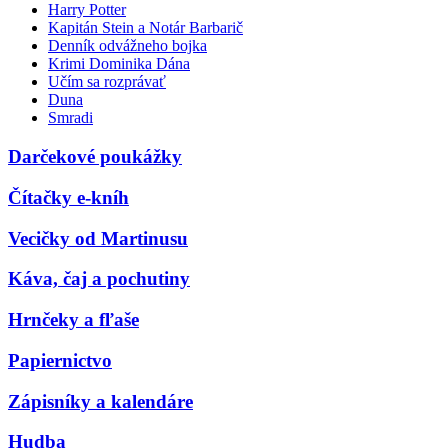
Harry Potter
Kapitán Stein a Notár Barbarič
Denník odvážneho bojka
Krimi Dominika Dána
Učím sa rozprávať
Duna
Smradi
Darčekové poukážky
Čítačky e-kníh
Vecičky od Martinusu
Káva, čaj a pochutiny
Hrnčeky a fľaše
Papiernictvo
Zápisníky a kalendáre
Hudba