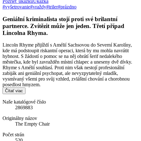
Pozrieť ukážku
Ukážka
#vyšetrovanie
#vraždy
#triler
#prázdno
Geniální kriminalista stojí proti své brilantní
partnerce. Zvítězit může jen jeden. Třetí případ
Lincolna Rhyma.
Lincoln Rhyme přijíždí s Amélií Sachsovou do Severní Karolíny,
kde má podstoupit riskantní operaci, která by mu mohla navrátit
hybnost. S žádostí o pomoc se na něj obrátí šerif nedalekého
městečka, kde byl zavražděn místní chlapec a uneseny dvě dívky.
Rhyme s Amélií souhlasí. Proti nim však nestojí profesionální
zabiják ani geniální psychopat, ale nevyzpytatelný mladík,
vysmívaný všemi pro svůj vzhled, zvláštní chování a chorobnou
posedlost hmyzem.
Čítať viac
Naše katalógové číslo
2869883
Originálny názov
The Empty Chair
Počet strán
520