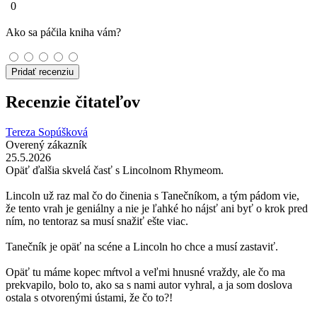
0
Ako sa páčila kniha vám?
Pridať recenziu
Recenzie čitateľov
Tereza Sopúšková
Overený zákazník
25.5.2026
Opäť ďalšia skvelá časť s Lincolnom Rhymeom.
Lincoln už raz mal čo do činenia s Tanečníkom, a tým pádom vie,
že tento vrah je geniálny a nie je ľahké ho nájsť ani byť o krok pred
ním, no tentoraz sa musí snažiť ešte viac.
Tanečník je opäť na scéne a Lincoln ho chce a musí zastaviť.
Opäť tu máme kopec mŕtvol a veľmi hnusné vraždy, ale čo ma
prekvapilo, bolo to, ako sa s nami autor vyhral, a ja som doslova
ostala s otvorenými ústami, že čo to?!