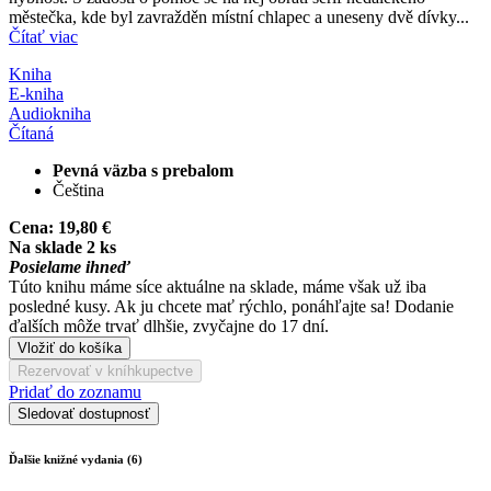
městečka, kde byl zavražděn místní chlapec a uneseny dvě dívky...
Čítať viac
Kniha
E-kniha
Audiokniha
Čítaná
Pevná väzba s prebalom
Čeština
Cena:
19,80 €
Na sklade 2 ks
Posielame ihneď
Túto knihu máme síce aktuálne na sklade, máme však už iba
posledné kusy. Ak ju chcete mať rýchlo, ponáhľajte sa! Dodanie
ďalších môže trvať dlhšie, zvyčajne do 17 dní.
Vložiť do košíka
Rezervovať v kníhkupectve
Pridať do zoznamu
Sledovať dostupnosť
Ďalšie knižné vydania (6)