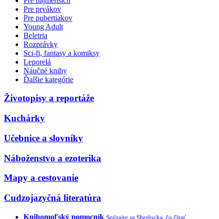
Pre najmenších
Pre prvákov
Pre pubertiakov
Young Adult
Beletria
Rozprávky
Sci-fi, fantasy a komiksy
Leporelá
Náučné knihy
Ďalšie kategórie
Životopisy a reportáže
Kuchárky
Učebnice a slovníky
Náboženstvo a ezoterika
Mapy a cestovanie
Cudzojazyčná literatúra
Knihomoľský pomocník
Spýtajte sa Sherlocka, čo čítať