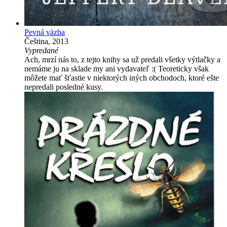
Pevná väzba
Čeština, 2013
Vypredané
Ach, mrzí nás to, z tejto knihy sa už predali všetky výtlačky a
nemáme ju na sklade my ani vydavateľ :( Teoreticky však
môžete mať šťastie v niektorých iných obchodoch, ktoré ešte
nepredali posledné kusy.