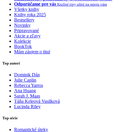
Odporúčame pre vás
Knižné tipy ušité na mieru vám
Všetky knihy
Knihy roka 2025
Bestsellery
Novinky
Pripravované
Akcie a zľavy
Kolekcie
BookTok
Mám záujem o titul
Top autori
Dominik Dán
Julie Caplin
Rebecca Yarros
Ana Huang
Sarah J. Maas
Táňa Keleová Vasilková
Lucinda Riley
Top série
Romantické úteky