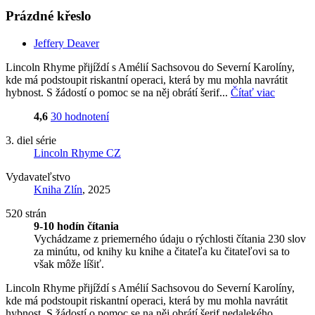
Prázdné křeslo
Jeffery Deaver
Lincoln Rhyme přijíždí s Amélií Sachsovou do Severní Karolíny,
kde má podstoupit riskantní operaci, která by mu mohla navrátit
hybnost. S žádostí o pomoc se na něj obrátí šerif...
Čítať viac
4,6
30 hodnotení
3. diel série
Lincoln Rhyme CZ
Vydavateľstvo
Kniha Zlín
, 2025
520 strán
9-10 hodín čítania
Vychádzame z priemerného údaju o rýchlosti čítania 230 slov
za minútu, od knihy ku knihe a čitateľa ku čitateľovi sa to
však môže líšiť.
Lincoln Rhyme přijíždí s Amélií Sachsovou do Severní Karolíny,
kde má podstoupit riskantní operaci, která by mu mohla navrátit
hybnost. S žádostí o pomoc se na něj obrátí šerif nedalekého