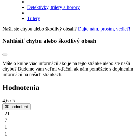
Detektívky, trilery a horory
Trilery
Našli ste chybu alebo škodlivý obsah?
Dajte nám, prosím, vedieť!
Nahlásiť chybu alebo škodlivý obsah
Máte o knihe viac informácií ako je na tejto stránke alebo ste našli
chybu? Budeme vám veľmi vďační, ak nám pomôžete s doplnením
informácií na našich stránkach.
Hodnotenia
4,6
/ 5
30 hodnotení
21
7
1
1