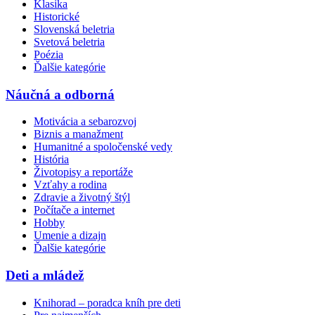
Klasika
Historické
Slovenská beletria
Svetová beletria
Poézia
Ďalšie kategórie
Náučná a odborná
Motivácia a sebarozvoj
Biznis a manažment
Humanitné a spoločenské vedy
História
Životopisy a reportáže
Vzťahy a rodina
Zdravie a životný štýl
Počítače a internet
Hobby
Umenie a dizajn
Ďalšie kategórie
Deti a mládež
Knihorad – poradca kníh pre deti