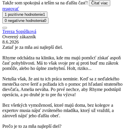
Takže som spokojná a teším sa na ďalšiu časť!
Čítať viac
reagovať
1 pozitívne hodnotenie
1
0 negatívne hodnotenia
0
Tereza Sopúšková
Overený zákazník
8.6.2026
Zatiaľ je za mňa asi najlepší diel.
Rhyme odchádza na kliniku, kde mu majú pomôcť získať aspoň
časť pohyblivosti. Má to však svoje pre aj proti buď mu zákrok
pomôže, alebo ho úplne znehybní. Holt, riziko...
Netušia však, že ani tu ich práca neminie. Keď sa z neďalekého
mestečka ozve šerif a požiada ich o pomoc pri hľadaní strateného
dievčaťa, Amelia neváha. Po prvé nechce, aby Rhyme podstúpil
operáciu, a po druhé je to pre ňu výzva!
Bez všetkých vymožeností, ktoré majú doma, bez kolegov a
expertov musia nájsť zvráteného mladíka, ktorý už vraždil, a
zároveň nájsť jeho ďalšiu obeť.
Prečo je to za mňa najlepší diel?