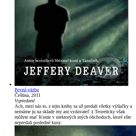
Pevná väzba
Čeština, 2011
Vypredané
Ach, mrzí nás to, z tejto knihy sa už predali všetky výtlačky a
nemáme ju na sklade my ani vydavateľ :( Teoreticky však
môžete mať šťastie v niektorých iných obchodoch, ktoré ešte
nepredali posledné kusy.