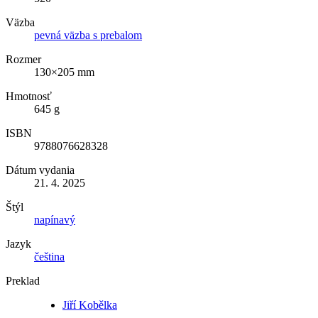
Väzba
pevná väzba s prebalom
Rozmer
130×205 mm
Hmotnosť
645 g
ISBN
9788076628328
Dátum vydania
21. 4. 2025
Štýl
napínavý
Jazyk
čeština
Preklad
Jiří Kobělka