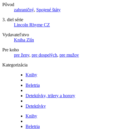
Pôvod
zahraničný
,
Spojené štáty
3. diel série
Lincoln Rhyme CZ
Vydavateľstvo
Kniha Zlín
Pre koho
pre ženy
,
pre dospelých
,
pre mužov
Kategorizácia
Knihy
Beletria
Detektívky, trilery a horory
Detektívky
Knihy
Beletria