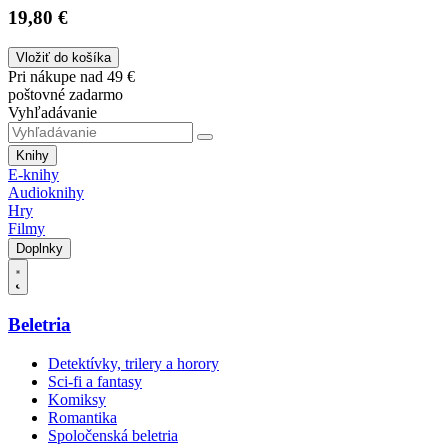
19,80 €
Vložiť do košíka
Pri nákupe nad 49 €
poštovné zadarmo
Vyhľadávanie
Knihy
E-knihy
Audioknihy
Hry
Filmy
Doplnky
Beletria
Detektívky, trilery a horory
Sci-fi a fantasy
Komiksy
Romantika
Spoločenská beletria