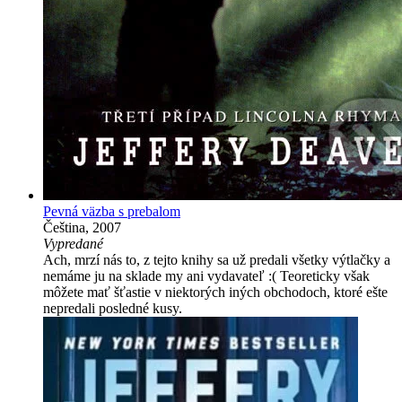
Pevná väzba s prebalom
Čeština, 2007
Vypredané
Ach, mrzí nás to, z tejto knihy sa už predali všetky výtlačky a
nemáme ju na sklade my ani vydavateľ :( Teoreticky však
môžete mať šťastie v niektorých iných obchodoch, ktoré ešte
nepredali posledné kusy.